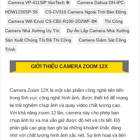
Camera VP-411SIP VanTech ❇
Camera Dahua DH-IPC-
HDW1230SP-S5
CS-CV310 Camera Ngoài Trời Báo Động
Camera Wifi Ezviz CS-CB2-R100-2D2WF-BK
Thi Công
Camera Nhà Xưởng Uy Tín
Dự Án Lắp Camera Nhà Xưởng
Sản Xuất Chúng Tôi Đã Thi Công
Camera Giám Sát Công
Trình
GIỚI THIỆU CAMERA ZOOM 12X
Camera Zoom 12X là một sản phẩm công nghệ tiên tiến
trong lĩnh vực công nghệ hình ảnh, được thiết kế để mang
lại trải nghiệm chụp ảnh và quay video chất lượng cao.
Với khả năng zoom 12 lần, camera này cho phép bạn
chụp ảnh từ xa mà vẫn giữ được độ nét và chi tiết. Độ
phân giải cao giúp bạn ghi lại những khoảnh khắc đáng
nhớ với chất lượng hình ảnh sắc nét. Sự linh hoạt và tiện