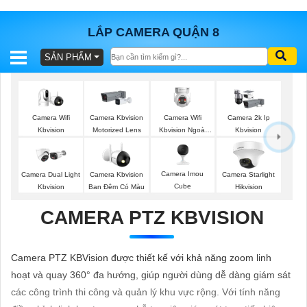
LẮP CAMERA QUẬN 8
SẢN PHẨM
BÁO
GIÁ
TRỌN
GÓI
Camera Wifi
Camera Wifi
Camera Kbvision
Camera 2k Ip
Kbvision
Kbvision Ngoài
Motorized Lens
Kbvision
Trời 360
SẢN
Camera Imou
Camera Dual Light
Camera Kbvision
Camera Starlight
Cube
Kbvision
Ban Đêm Có Màu
Hikvision
PHẨM
CAMERA PTZ KBVISION
TƯ
Camera PTZ KBVision được thiết kế với khả năng zoom linh
VẤN
hoạt và quay 360° đa hướng, giúp người dùng dễ dàng giám sát
LẮP
các công trình thi công và quản lý khu vực rộng. Với tính năng