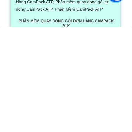
PHẦN MỀM QUAY ĐÓNG GÓI ĐƠN HÀNG CAMPACK
ATP
Lần xem: 1242
6/30/2026 3:16:12 PM
Phần Mềm Quay Đóng Gói Đơn Hàng CamPack ATP là
phần mềm có tích hợp công nghệ Ai nhận diện và dọc
mã QR/ bar code khi camera quay được mã vận đơn
LẮP CAMERA QUẬN 8
Camera Văn Phòng
Camera Gia Đình
Camera Cửa Hàng
Camera Nhà Xưởng
CÔNG TY TNHH TM-DV AN THÀNH PHÁT
Đơn vị thi công lắp đặt hệ thống camera quan sát chuyên nghiệp
Trụ Sở
: 51 Lũy Bán Bích, , Phường Phú Thạnh, TP.HCM