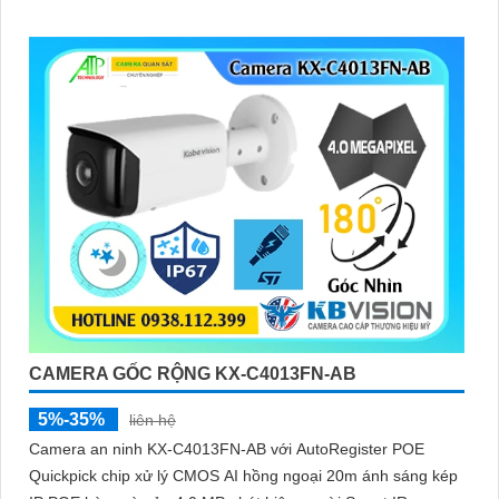
rõ ràng
CAMERA GỐC RỘNG KX-C4013FN-AB
5%-35%
liên hệ
Camera an ninh KX-C4013FN-AB với AutoRegister POE
Quickpick chip xử lý CMOS AI hồng ngoại 20m ánh sáng kép