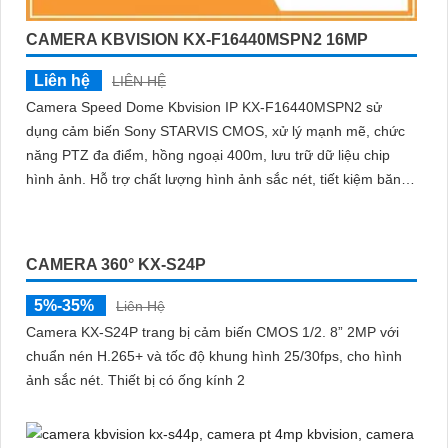
CAMERA KBVISION KX-F16440MSPN2 16MP
Liên hệ
LIÊN HỆ
Camera Speed Dome Kbvision IP KX-F16440MSPN2 sử
dụng cảm biến Sony STARVIS CMOS, xử lý mạnh mẽ, chức
năng PTZ đa điểm, hồng ngoại 400m, lưu trữ dữ liệu chip
hình ảnh. Hỗ trợ chất lượng hình ảnh sắc nét, tiết kiệm băng
thông, tích hợp công nghệ H
CAMERA 360° KX-S24P
5%-35%
Liên Hệ
Camera KX-S24P trang bị cảm biến CMOS 1/2. 8” 2MP với
chuẩn nén H.265+ và tốc độ khung hình 25/30fps, cho hình
ảnh sắc nét. Thiết bị có ống kính 2