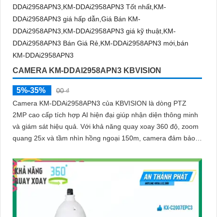
CAMERA KM-DDAI2958APN3 KBVISION
5%-35%
00 ₫
Camera KM-DDAi2958APN3 của KBVISION là dòng PTZ
'
2MP cao cấp tích hợp AI hiện đại giúp nhận diện thông minh
và giám sát hiệu quả. Với khả năng quay xoay 360 độ, zoom
quang 25x và tầm nhìn hồng ngoại 150m, camera đảm bảo
hình ảnh sắc nét trong mọi điều kiện