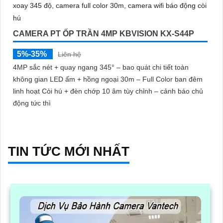
CAMERA PT ỐP TRẦN 4MP KBVISION KX-S44P
5%-35%
Liên hệ
4MP sắc nét + quay ngang 345° – bao quát chi tiết toàn
không gian LED ấm + hồng ngoại 30m – Full Color ban đêm
linh hoạt Còi hú + đèn chớp 10 âm tùy chỉnh – cảnh báo chủ
động tức thì
TIN TỨC MỚI NHẤT