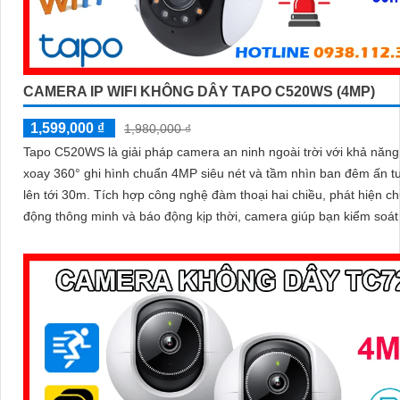
CAMERA IP WIFI KHÔNG DÂY TAPO C520WS (4MP)
1,599,000 ₫
1,980,000 ₫
Tapo C520WS là giải pháp camera an ninh ngoài trời với khả năn
xoay 360° ghi hình chuẩn 4MP siêu nét và tầm nhìn ban đêm ấn 
lên tới 30m. Tích hợp công nghệ đàm thoại hai chiều, phát hiện chuyển
động thông minh và báo động kịp thời, camera giúp bạn kiểm soát
dù ở bất cứ đâu