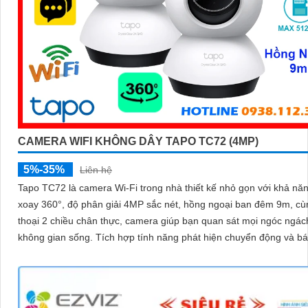
CAMERA WIFI KHÔNG DÂY TAPO TC72 (4MP)
5%-35%
Liên hệ
Tapo TC72 là camera Wi-Fi trong nhà thiết kế nhỏ gọn với khả nă
xoay 360°, độ phân giải 4MP sắc nét, hồng ngoại ban đêm 9m, c
thoại 2 chiều chân thực, camera giúp bạn quan sát mọi ngóc ngác
không gian sống. Tích hợp tính năng phát hiện chuyển động và báo động
thông minh, cùng khe thẻ nhớ hỗ trợ đến 512GB, Tapo TC72 man
sự an tâm tuyệt đối cho cả gia đình