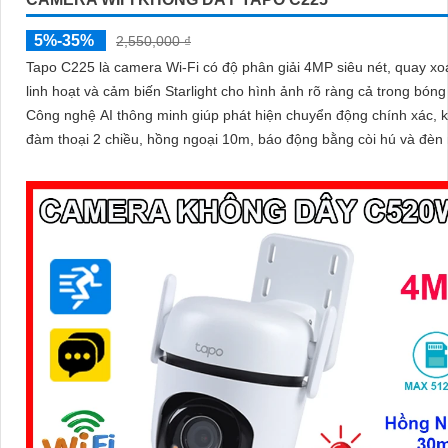
5%-35%
2,550,000 ₫
Tapo C225 là camera Wi-Fi có độ phân giải 4MP siêu nét, quay xo
linh hoạt và cảm biến Starlight cho hình ảnh rõ ràng cả trong bóng 
Công nghệ AI thông minh giúp phát hiện chuyển động chính xác, 
đàm thoại 2 chiều, hồng ngoại 10m, báo động bằng còi hú và đèn 
mang đến giải pháp an ninh toàn diện, với khe cắm thẻ nhớ hỗ trợ 
512GB lưu trữ lâu dài