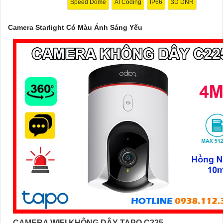
Speed Dome
AI Coding
IP66
3D DNR
ổn định trong mọi điều kiện thời tiết.
Tùy thuộc vào nhu cầu sử dụng cụ thể của bạn, bạn nên tham khảo
Camera Starlight Có Màu Ánh Sáng Yếu
sánh các sản phẩm trên thị trường để chọn lựa camera Starlight m
sáng yếu phù hợp nhất.
'
CAMERA WIFI KHÔNG DÂY TAPO C225