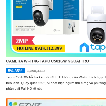
CAMERA WI-FI 4G TAPO C501GW NGOÀI TRỜI
5%-35%
3,390,000 ₫
Tapo C501GW hỗ trợ kết nối 4G LTE không cần Wi-Fi, thích hợp c
hẻo lánh. Quay quét 360°, AI phát hiện người thú cưng và phương tiện độ
phân giải Full HD rõ nét