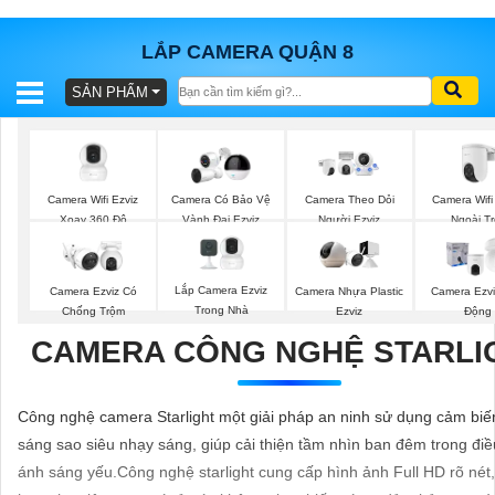
LẮP CAMERA QUẬN 8
SẢN PHẨM
BÁO
GIÁ
TRỌN
GÓI
Camera Wifi Ezviz
Camera Wifi
Camera Có Bảo Vệ
Camera Theo Dỏi
Xoay 360 Độ
Ngoài Tr
Vành Đai Ezviz
Người Ezviz
SẢN
Lắp Camera Ezviz
Camera Ezviz Có
Camera Nhựa Plastic
Camera Ezv
PHẨM
Trong Nhà
Chống Trộm
Ezviz
Động
CAMERA CÔNG NGHỆ STARLI
TƯ
Công nghệ camera Starlight một giải pháp an ninh sử dụng cảm biế
VẤN
sáng sao siêu nhạy sáng, giúp cải thiện tầm nhìn ban đêm trong điề
LẮP
ánh sáng yếu.Công nghệ starlight cung cấp hình ảnh Full HD rõ nét,