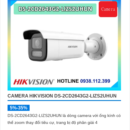
CAMERA HIKVISION DS-2CD2643G2-LIZS2UHUN
5%-35%
DS-2CD2643G2-LIZS2UHUN là dòng camera với ống kính có
thể zoom thay đổi tiêu cự, trang bị độ phân giải 4