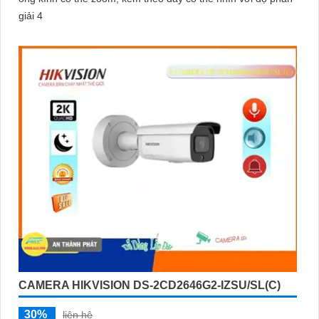
giải 4
CAMERA HIKVISION DS-2CD2646G2-IZSU/SL(C)
30%
liên hệ