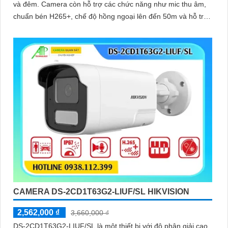
và đêm. Camera còn hỗ trợ các chức năng như mic thu âm,
chuẩn bén H265+, chế độ hồng ngoại lên đến 50m và hỗ trợ
thẻ nhớ 512GB giúp hỗ trợ giám sát và bảo vệ an ninh hiệu
quả
CAMERA DS-2CD1T63G2-LIUF/SL HIKVISION
2,562,000 ₫
3,660,000 ₫
DS-2CD1T63G2-LIUF/SL là một thiết bị với độ phân giải cao