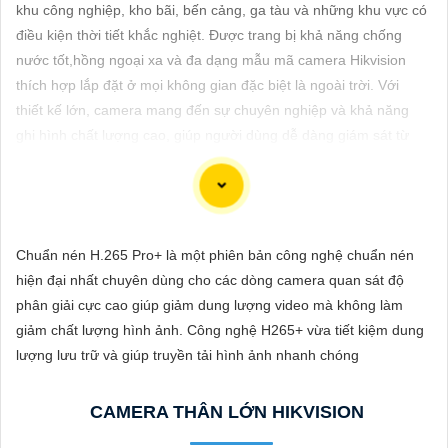
ĐẶT
khu công nghiệp, kho bãi, bến cảng, ga tàu và những khu vực có
điều kiện thời tiết khắc nghiệt. Được trang bị khả năng chống
nước tốt,hồng ngoại xa và đa dạng mẫu mã camera Hikvision
thích hợp lắp đặt ở mọi không gian đặc biệt là ngoài trời. Với
PHỤ
thiết kế lớn, camera mang đến sự chuyên nghiệp và khả năng
KIỆN
ghi hình chất lượng cao, giúp người dùng dễ dàng giám sát từ
CAMERA
xa qua máy tính hoặc điện thoại mọi lúc.
TƯ
Chuẩn nén H.265 Pro+ là một phiên bản công nghệ chuẩn nén
VẤN
Đầu Ghi Camera Hỗ Trợ 2 Ổ Cứng Công Nghệ Phù Hợp Sư
hiện đại nhất chuyên dùng cho các dòng camera quan sát độ
DỊCH
Hướng
phân giải cực cao giúp giảm dung lượng video mà không làm
VỤ
Đầu ghi camera hỗ trợ 2 ổ cứng là một thiết bị quan trọng không
giảm chất lượng hình ảnh. Công nghệ H265+ vừa tiết kiệm dung
thể thiếu trong hệ thống giám sát an ninh của bạn. Với khả năng
lượng lưu trữ và giúp truyền tải hình ảnh nhanh chóng
lưu trữ hình ảnh và video từ nhiều camera cùng một lúc, đầu ghi
này giúp bạn quản lý và theo dõi các hoạt động trong và ngoài
CAMERA THÂN LỚN HIKVISION
nhà một cách hiệu quả.
Công nghệ mới nhất được áp dụng vào đầu ghi camera này giúp