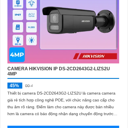
CAMERA HIKVISION IP DS-2CD2643G2-LIZS2U
4MP
45%
00 ₫
Thiết bị camera DS-2CD2643G2-LIZS2U là camera camera
giá rẻ tích hợp công nghệ POE, với chức năng cao cấp cho
thu âm rõ ràng. Điểm làm cho camera này được bán nhiều
hơn là camera có báo động nhận dạng chuyển động trước
ống kính và chống ngược sáng DWDR 120db, giúp hình ảnh
rõ hơn dù ở môi trường ánh sáng thấp