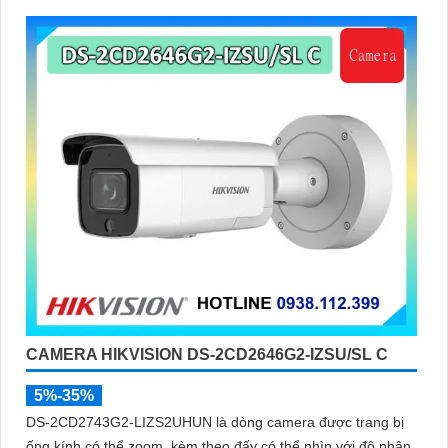
CAMERA HIKVISION DS-2CD2646G2-IZSU/SL C
5%-35%
DS-2CD2743G2-LIZS2UHUN là dòng camera được trang bị
ống kính có thể zoom, kèm theo đấy có thể nhìn với độ phân