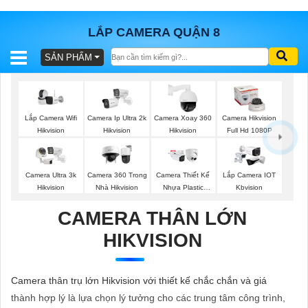
LẮP CAMERA QUẬN 8
SẢN PHẨM
BÁO
GIÁ
TRỌN
GÓI
Lắp Camera Wifi
Camera Ip Ultra 2k
Camera Xoay 360
Camera Hikvision
Hikvision
Hikvision
Hikvision
Full Hd 1080P
SẢN
Camera Ultra 3k
Camera 360 Trong
Camera Thiết Kế
Lắp Camera IOT
Hikvision
Nhà Hikvision
Nhựa Plastic
Kbvision
PHẨM
Dahua
CAMERA THÂN LỚN
HIKVISION
TƯ
VẤN
Camera thân trụ lớn Hikvision với thiết kế chắc chắn và giá
LẮP
thành hợp lý là lựa chọn lý tưởng cho các trung tâm công trình,