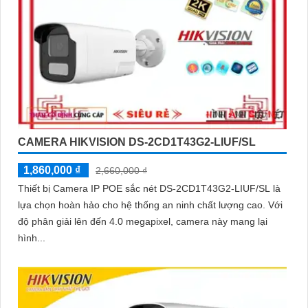
CAMERA HIKVISION DS-2CD1T43G2-LIUF/SL
1,860,000 ₫
2,660,000 ₫
Thiết bị Camera IP POE sắc nét DS-2CD1T43G2-LIUF/SL là
lựa chọn hoàn hảo cho hệ thống an ninh chất lượng cao. Với
độ phân giải lên đến 4.0 megapixel, camera này mang lại
hình...