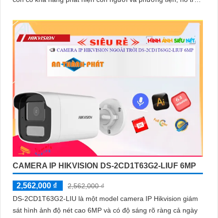
công nghệ hồng ngoại EXIR với phạm vi xa đảm bảo quan
sát an ninh hiệu quả
CAMERA IP HIKVISION DS-2CD1T63G2-LIUF 6MP
2,562,000 ₫
2,562,000 ₫
DS-2CD1T63G2-LIU là một model camera IP Hikvision giám
sát hình ảnh độ nét cao 6MP và có độ sáng rõ ràng cả ngày