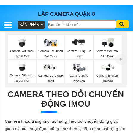
LẮP CAMERA QUẬN 8
SẢN PHẨM
BÁO
GIÁ
TRỌN
GÓI
Camera Wifi Imou
Camera 360 Imou
Camera Dùng Pin
Camera Wifi Imou
Ngoài Trời
Full Color
Imou
Báo Động
SẢN
Camera 360 Imou
Camera Có DWDR
Camera 2k Ip
Camera Ip Thân
Ngoài Trời
Imou
Kbvision
Hikvision
PHẨM
CAMERA THEO DỎI CHUYỂN
ĐỘNG IMOU
TƯ
VẤN
Camera Imou trang bị chức năng theo dõi chuyển động giúp
LẮP
giám sát các hoạt động cũng như đem lại tầm quan sát rộng lớn