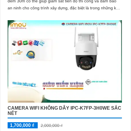
đêm 30m có thể giúp giám sát tiến độ thi công và đảm bảo
an ninh cho công trình xây dựng, đặc biệt là trong những khu
vực mà việc đi lại khó khăn hoặc không có sẵn kết nối mạng
ổn định. Camera IPC-K7FP-3H0TE-EU sử dụng công nghệ
nhận diện người và động vật, kết hợp Wifi không dây
CAMERA WIFI KHÔNG DÂY IPC-K7FP-3H0WE SẮC
NÉT
1,700,000 ₫
2,000,000 ₫