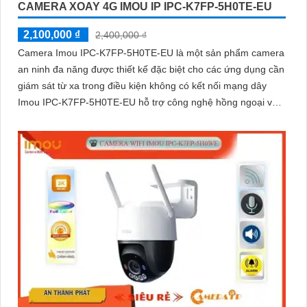
CAMERA XOAY 4G IMOU IP IPC-K7FP-5H0TE-EU
2,100,000 ₫
2,400,000 ₫
Camera Imou IPC-K7FP-5H0TE-EU là một sản phẩm camera
an ninh đa năng được thiết kế đặc biệt cho các ứng dụng cần
giám sát từ xa trong điều kiện không có kết nối mạng dây
Imou IPC-K7FP-5H0TE-EU hỗ trợ công nghệ hồng ngoại với
khả năng nhìn đêm lên đến 30 mét.