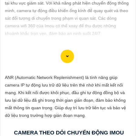
ĐẶT
tại khu vực giám sát. Với khả năng phát hiện chuyển động thông
minh, camera tự động điều khiển ống kính để quay quét và theo
sát đối tượng di chuyển trong phạm vi quan sát. Các dòng
camera wifi 360 của Imou có thể xoay để thu được những
PHỤ
khoảnh khắc trọn vẹn, đảm bảo an ninh suốt 24/7.
KIỆN
CAMERA
Camera Bullet là dòng camera dưới dạng hình trụ dài, thường
TƯ
được sử dụng để ghi lại hình ảnh và video ngoài trời hay những
ANR (Automatic Network Replenishment) là tính năng giúp
VẤN
nơi có điều kiện thời tiết khắc nghiệt. Camera Bullet thường có
camera IP tự động lưu trữ dữ liệu trên thẻ nhớ khi mất kết nối
DỊCH
khả năng quay đêm, chống nước, chống bụi, và có chất lượng
mạng. Khi kết nối được khôi phục, đầu ghi tự động đồng bộ và
VỤ
hình ảnh sắc nét đem đến giải pháp hiệu quả để bảo vệ an ninh
lưu lại dữ liệu đã ghi trong thời gian gián đoạn, đảm bảo không
cho gia đình và doanh nghiệp.
mất thông tin quan trọng. Giúp duy trì lưu trữ liên tục và bảo vệ
dữ liệu trong trường hợp gián đoạn mạng.
CAMERA THEO DỎI CHUYỂN ĐỘNG IMOU