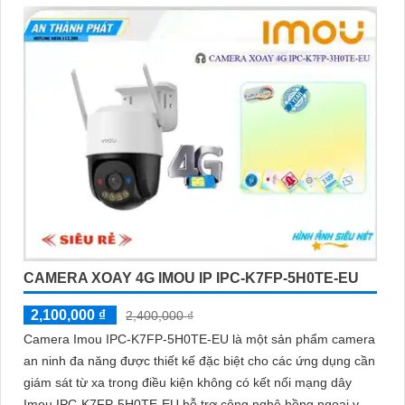
CAMERA XOAY 4G IMOU IP IPC-K7FP-5H0TE-EU
2,100,000 ₫
2,400,000 ₫
Camera Imou IPC-K7FP-5H0TE-EU là một sản phẩm camera
an ninh đa năng được thiết kế đặc biệt cho các ứng dụng cần
giám sát từ xa trong điều kiện không có kết nối mạng dây
Imou IPC-K7FP-5H0TE-EU hỗ trợ công nghệ hồng ngoại với