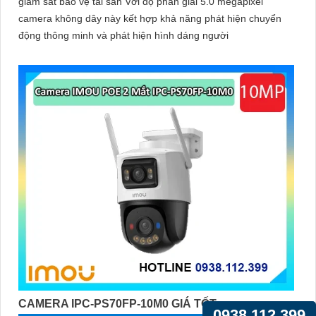
giám sát bảo vệ tài sản Với độ phân giải 5.0 megapixel
camera không dây này kết hợp khả năng phát hiện chuyển
động thông minh và phát hiện hình dáng người
CAMERA IPC-PS70FP-10M0 GIÁ TỐT
0938.112.399