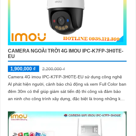
CAMERA NGOÀI TRỜI 4G IMOU IPC-K7FP-3H0TE-
EU
1,900,000 ₫
2,200,000 ₫
Camera 4G imou IPC-K7FP-3H0TE-EU sử dụng công nghệ
AI phát hiện người, cảnh báo chủ động và xem Full Color ban
đêm 30m có thể giúp giám sát tiến độ thi công và đảm bảo
an ninh cho công trình xây dựng, đặc biệt là trong những khu
vực mà việc đi lại khó khăn hoặc không có sẵn kết nối mạng
ổn định. Camera IPC-K7FP-3H0TE-EU sử dụng công nghệ
nhận diện người và động vật, kết hợp Wifi không dây