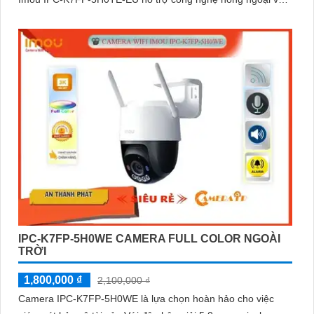
khả năng nhìn đêm lên đến 30 mét.
IPC-K7FP-5H0WE CAMERA FULL COLOR NGOÀI
TRỜI
1,800,000 ₫
2,100,000 ₫
Camera IPC-K7FP-5H0WE là lựa chọn hoàn hảo cho việc