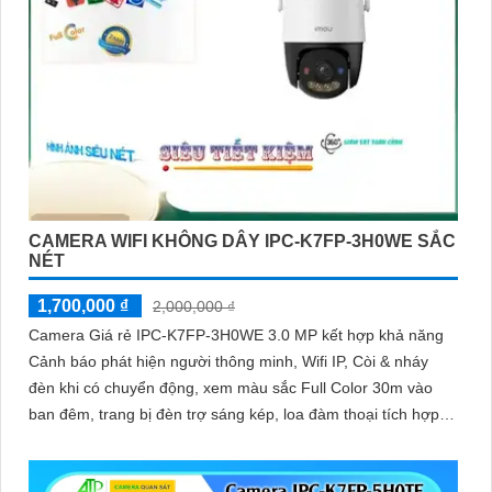
CAMERA WIFI KHÔNG DÂY IPC-K7FP-3H0WE SẮC
NÉT
1,700,000 ₫
2,000,000 ₫
Camera Giá rẻ IPC-K7FP-3H0WE 3.0 MP kết hợp khả năng
Cảnh báo phát hiện người thông minh, Wifi IP, Còi & nháy
đèn khi có chuyển động, xem màu sắc Full Color 30m vào
ban đêm, trang bị đèn trợ sáng kép, loa đàm thoại tích hợp,
Chống Ngược Sáng HDR