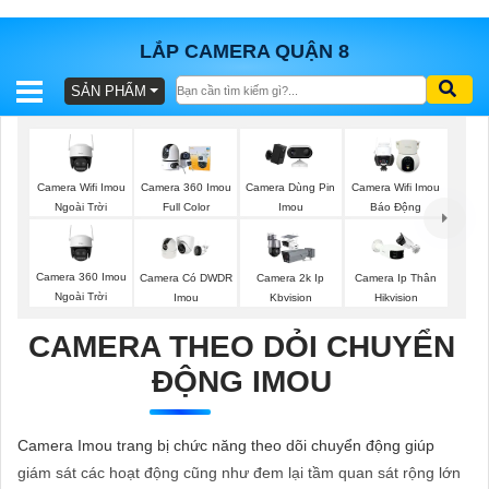
LẮP CAMERA QUẬN 8
SẢN PHẨM
BÁO
GIÁ
TRỌN
GÓI
Camera Wifi Imou
Camera 360 Imou
Camera Dùng Pin
Camera Wifi Imou
Ngoài Trời
Full Color
Imou
Báo Động
SẢN
Camera 360 Imou
Camera Có DWDR
Camera 2k Ip
Camera Ip Thân
Ngoài Trời
Imou
Kbvision
Hikvision
PHẨM
CAMERA THEO DỎI CHUYỂN
ĐỘNG IMOU
TƯ
VẤN
Camera Imou trang bị chức năng theo dõi chuyển động giúp
LẮP
giám sát các hoạt động cũng như đem lại tầm quan sát rộng lớn