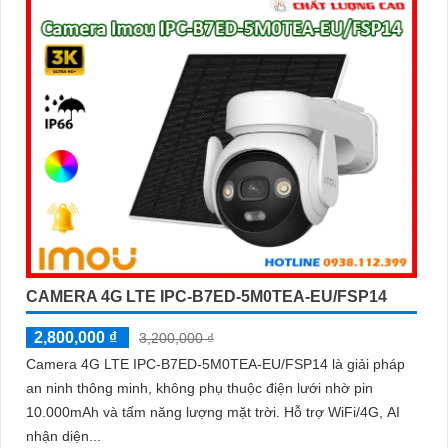
CAMERA 4G LTE IPC-B7ED-5M0TEA-EU/FSP14
2,800,000 ₫
3,200,000 ₫
Camera 4G LTE IPC-B7ED-5M0TEA-EU/FSP14 là giải pháp
an ninh thông minh, không phụ thuộc điện lưới nhờ pin
10.000mAh và tấm năng lượng mặt trời. Hỗ trợ WiFi/4G, AI
nhận diện...