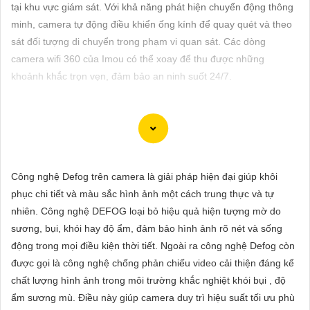
ĐẶT
tại khu vực giám sát. Với khả năng phát hiện chuyển động thông
minh, camera tự động điều khiển ống kính để quay quét và theo
sát đối tượng di chuyển trong phạm vi quan sát. Các dòng
camera wifi 360 của Imou có thể xoay để thu được những
PHỤ
khoảnh khắc trọn vẹn, đảm bảo an ninh suốt 24/7.
KIỆN
CAMERA
Dĩ nhiên, dưới đây là 5 lời khuyên để chọn lựa một chiếc
TƯ
Camera Wifi Imou Giá Rẻ hoàn hảo:
Công nghệ Defog trên camera là giải pháp hiện đại giúp khôi
VẤN
📹 Camera Chính Hãng
1:
Độ phân giải (Resolution): Chọn một
phục chi tiết và màu sắc hình ảnh một cách trung thực và tự
DỊCH
camera có độ phân giải cao như 1080p để tin tưởng hình ảnh rõ
nhiên. Công nghệ DEFOG loại bỏ hiệu quả hiện tượng mờ do
VỤ
nét và chất lượng video tốt.
sương, bụi, khói hay độ ẩm, đảm bảo hình ảnh rõ nét và sống
🌟
2:
Chức năng cảm biến chuyển động (Motion Sensor): Đảm
động trong mọi điều kiện thời tiết. Ngoài ra công nghệ Defog còn
bảo camera có tính năng cảm biến chuyển động để báo động
được gọi là công nghệ chống phản chiếu video cải thiện đáng kể
khi có hoạt động đột ngột trong khu vực quan sát.
chất lượng hình ảnh trong môi trường khắc nghiệt khói bụi , độ
⫸
3:
Tích hợp hồng ngoại (Night Vision): Chọn camera có tích
ẩm sương mù. Điều này giúp camera duy trì hiệu suất tối ưu phù
hợp hồng ngoại để quan sát ban đêm một cách rõ ràng và chi