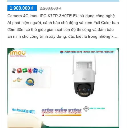
1,900,000 ₫
2,200,000 ₫
Camera 4G imou IPC-K7FP-3H0TE-EU sử dụng công nghệ
AI phát hiện người, cảnh báo chủ động và xem Full Color ban
đêm 30m có thể giúp giám sát tiến độ thi công và đảm bảo
an ninh cho công trình xây dựng, đặc biệt là trong những khu
vực mà việc đi lại khó khăn hoặc không có sẵn kết nối mạng
ổn định. Camera IPC-K7FP-3H0TE-EU sử dụng công nghệ
nhận diện người và động vật, kết hợp Wifi không dây