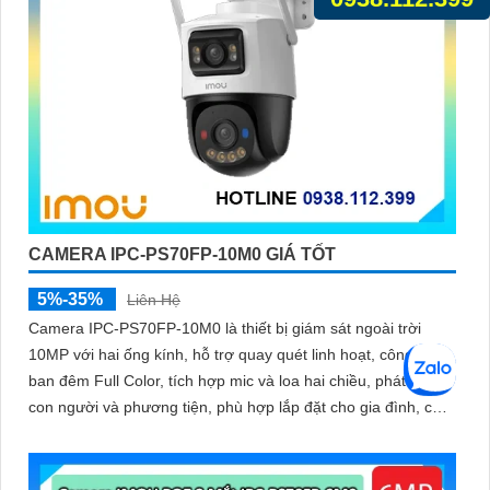
CAMERA IPC-PS70FP-10M0 GIÁ TỐT
5%-35%
Liên Hệ
Camera IPC-PS70FP-10M0 là thiết bị giám sát ngoài trời
10MP với hai ống kính, hỗ trợ quay quét linh hoạt, công nghệ
ban đêm Full Color, tích hợp mic và loa hai chiều, phát hiện
con người và phương tiện, phù hợp lắp đặt cho gia đình, cửa
hàng và văn phòng