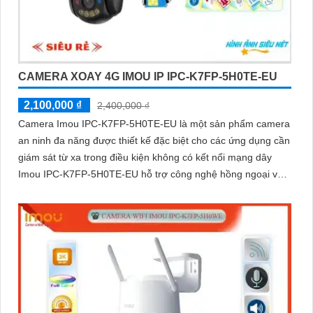
CAMERA XOAY 4G IMOU IP IPC-K7FP-5H0TE-EU
2,100,000 ₫
2,400,000 ₫
Camera Imou IPC-K7FP-5H0TE-EU là một sản phẩm camera
an ninh đa năng được thiết kế đặc biệt cho các ứng dụng cần
giám sát từ xa trong điều kiện không có kết nối mạng dây
Imou IPC-K7FP-5H0TE-EU hỗ trợ công nghệ hồng ngoại với
khả năng nhìn đêm lên đến 30 mét.