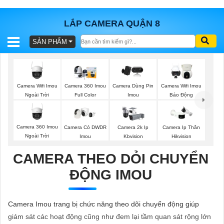
LẮP CAMERA QUẬN 8
SẢN PHẨM
BÁO
GIÁ
TRỌN
GÓI
Camera Wifi Imou
Camera 360 Imou
Camera Dùng Pin
Camera Wifi Imou
Ngoài Trời
Full Color
Imou
Báo Động
SẢN
Camera 360 Imou
Camera Có DWDR
Camera 2k Ip
Camera Ip Thân
Ngoài Trời
Imou
Kbvision
Hikvision
PHẨM
CAMERA THEO DỎI CHUYỂN
ĐỘNG IMOU
TƯ
VẤN
Camera Imou trang bị chức năng theo dõi chuyển động giúp
LẮP
giám sát các hoạt động cũng như đem lại tầm quan sát rộng lớn