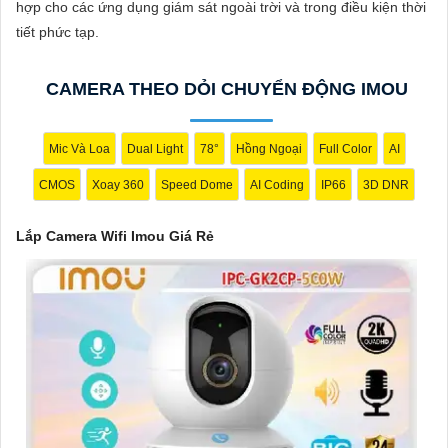
hợp cho các ứng dụng giám sát ngoài trời và trong điều kiện thời
tiết.
tiết phức tạp.
4:
Tính năng lưu trữ (Storage): Lựa chọn camera có tính năng
lưu trữ video trực tiếp trên thẻ nhớ hoặc trên đám mây để dễ
CAMERA THEO DỎI CHUYỂN ĐỘNG IMOU
dàng xem lại hoặc chia sẻ video.
✔️
5:
Ứng dụng di động (Mobile App): Chọn camera có ứng dụng
di động tương thích với hệ điều hành của bạn để có thể xem
Mic Và Loa
Dual Light
78°
Hồng Ngoại
Full Color
AI
camera từ xa mọi lúc, mọi nơi.
CMOS
Xoay 360
Speed Dome
AI Coding
IP66
3D DNR
Hy vọng những lời khuyên trên sẽ giúp bạn lựa chọn được một
chiếc Camera Wifi Imou Giá Rẻ hoàn hảo!
Lắp Camera Wifi Imou Giá Rẻ