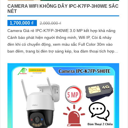
CAMERA WIFI KHÔNG DÂY IPC-K7FP-3H0WE SẮC
NÉT
1,700,000 ₫
2,000,000 ₫
Camera Giá rẻ IPC-K7FP-3H0WE 3.0 MP kết hợp khả năng
Cảnh báo phát hiện người thông minh, Wifi IP, Còi & nháy
đèn khi có chuyển động, xem màu sắc Full Color 30m vào
ban đêm, trang bị đèn trợ sáng kép, loa đàm thoại tích hợp,
Chống Ngược Sáng HDR