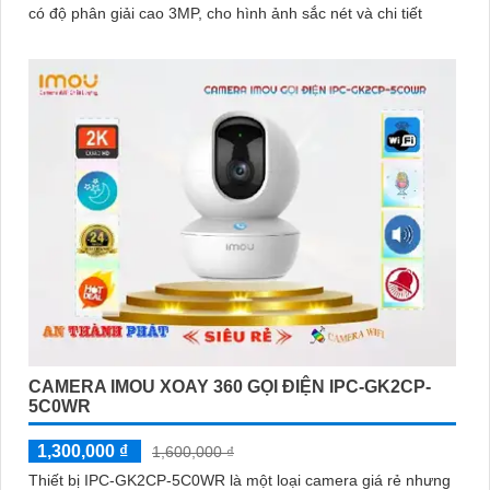
có độ phân giải cao 3MP, cho hình ảnh sắc nét và chi tiết
CAMERA IMOU XOAY 360 GỌI ĐIỆN IPC-GK2CP-
5C0WR
1,300,000 ₫
1,600,000 ₫
Thiết bị IPC-GK2CP-5C0WR là một loại camera giá rẻ nhưng