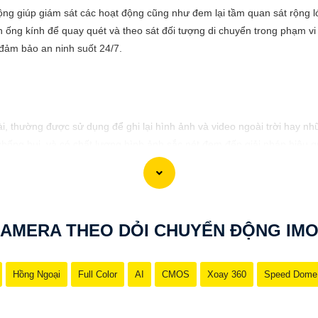
g giúp giám sát các hoạt động cũng như đem lại tầm quan sát rộng lớ
 ống kính để quay quét và theo sát đối tượng di chuyển trong phạm vi
đảm bảo an ninh suốt 24/7.
, thường được sử dụng để ghi lại hình ảnh và video ngoài trời hay nhữ
hống bụi, và có chất lượng hình ảnh sắc nét đem đến giải pháp hiệu q
AMERA THEO DỎI CHUYỂN ĐỘNG IM
Hồng Ngoại
Full Color
AI
CMOS
Xoay 360
Speed Dome