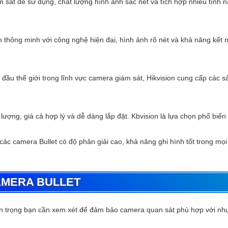
 sát dễ sử dụng, chất lượng hình ảnh sắc nét và tích hợp nhiều tính 
thông minh với công nghệ hiện đại, hình ảnh rõ nét và khả năng kết n
ầu thế giới trong lĩnh vực camera giám sát, Hikvision cung cấp các 
ượng, giá cả hợp lý và dễ dàng lắp đặt. Kbvision là lựa chọn phổ biến 
các camera Bullet có độ phân giải cao, khả năng ghi hình tốt trong mọ
AMERA BULLET
an trọng bạn cần xem xét để đảm bảo camera quan sát phù hợp với nh