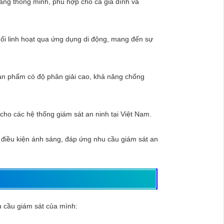
năng thông minh, phù hợp cho cả gia đình và
ối linh hoạt qua ứng dụng di động, mang đến sự
sản phẩm có độ phân giải cao, khả năng chống
cho các hệ thống giám sát an ninh tại Việt Nam.
i điều kiện ánh sáng, đáp ứng nhu cầu giám sát an
u cầu giám sát của mình: