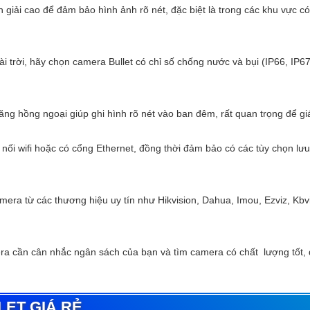
iải cao để đảm bảo hình ảnh rõ nét, đặc biệt là trong các khu vực có 
ài trời, hãy chọn camera Bullet có chỉ số chống nước và bụi (IP66, IP
ng hồng ngoại giúp ghi hình rõ nét vào ban đêm, rất quan trọng để giá
nối wifi hoặc có cổng Ethernet, đồng thời đảm bảo có các tùy chọn lư
era từ các thương hiệu uy tín như Hikvision, Dahua, Imou, Ezviz, Kb
ra cần cân nhắc ngân sách của bạn và tìm camera có chất lượng tốt,
ET GIÁ RẺ