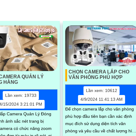
CHỌN CAMERA LẮP CHO
 CAMERA QUẢN LÝ
VĂN PHÒNG PHÙ HỢP
G HÀNG
Lần xem: 10612
Lần xem: 19733
4/9/2024 11:41:13 AM
4/15/2024 3:21:01 PM
Để chọn camera lắp cho văn phòng
 lắp Camera Quản Lý Đóng
phù hợp đầu tiên bạn cần xác định
nh ảnh sắc nét trang bị
mục đích sử dụng diện tích văn
camera có chức năng zoom
phòng và yêu cầu về chất lượng hìn
ận đơn từ máy in rõ nét, giải