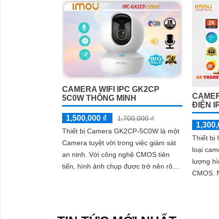
CAMERA WIFI IPC GK2CP
CAMER
5C0W THÔNG MINH
ĐIỆN 
1,500,000 ₫
1,700,000 ₫
1,300,
Thiết bị Camera GK2CP-5C0W là một
Thiết b
Camera tuyệt vời trong việc giám sát
loại cam
an ninh. Với công nghệ CMOS tiên
'
lượng hì
tiến, hình ảnh chụp được trở nên rõ
CMOS. Nó được trang bị công nghệ
nét hơn bao giờ hết
thiếu sá
10m tron