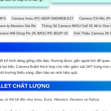
ảnh thiết kế camera đạt tính mỹ thuậ
ện đại cho doanh nghiệp vận
cao...
quản...
MFS
Camera Imou IPC-S6DP-5M0WEB-E27
Camera CS-H6c (Pro
ra Ip Kbvision Giá Rè
Thông Số Camera IMOU Cell 3C All In On
amera Wifi Dùng Pin 2K IMOU IPC-B32P-V2
Giới Thiệu Camera 3K
iết kế hình dáng giống viên đạn, thường được gắn ngoài trời để qua
bụi bẩn, Camera Bullet thích hợp cho việc giám sát 24/7 trong mọi điề
 môi trường thiếu sáng, đảm bảo an ninh hiệu quả.
LLET CHẤT LƯỢNG
y có thể kể đến như Imou, Ezviz, Hikvision, Kbvision và Dahua.