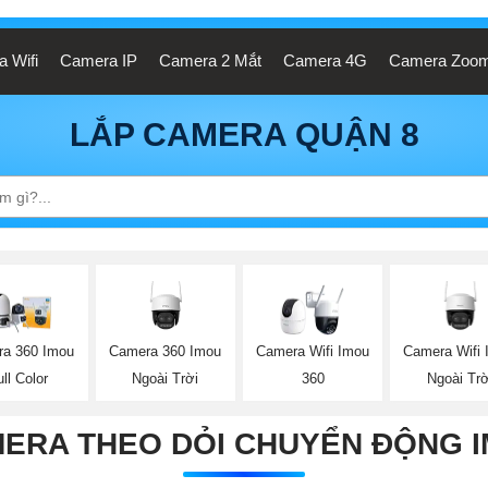
 Wifi
Camera IP
Camera 2 Mắt
Camera 4G
Camera Zoo
LẮP CAMERA QUẬN 8
Camera 360 Imou
Camera Wifi
a 360 Imou
Camera Wifi Imou
Ngoài Trời
Ngoài Trờ
ull Color
360
ERA THEO DỎI CHUYỂN ĐỘNG 