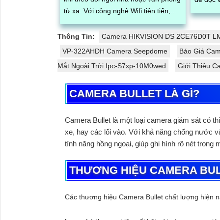
từ xa. Với công nghệ Wifi tiên tiến,
pháp hi
bạn có thể dễ dàng kết nối và kiểm
chuyển 
soát từ xa thông qua ứng dụng di
Thông Tin:
Camera HIKVISION DS 2CE76D0T L
động chỉ bằng vài thao tác đơn giản
VP-322AHDH Camera Seepdome
Báo Giá Came
Mắt Ngoài Trời Ipc-S7xp-10M0wed
Giới Thiệu C
CAMERA BULLET LÀ GÌ?
Camera Bullet là một loại camera giám sát có th
xe, hay các lối vào. Với khả năng chống nước và 
tính năng hồng ngoại, giúp ghi hình rõ nét trong
THƯƠNG HIỆU CAMERA BU
Các thương hiệu Camera Bullet chất lượng hiện na