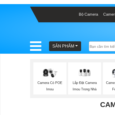
Bộ Camera
Camera
BÁO
GIÁ
TRỌN
GÓI
SẢN PHẨM
SẢN
PHẨM
Lắp Đặt Camera
Camera Có POE
Camer
Imou Trong Nhà
Imou
F
TƯ
VẤN
CAM
LẮP