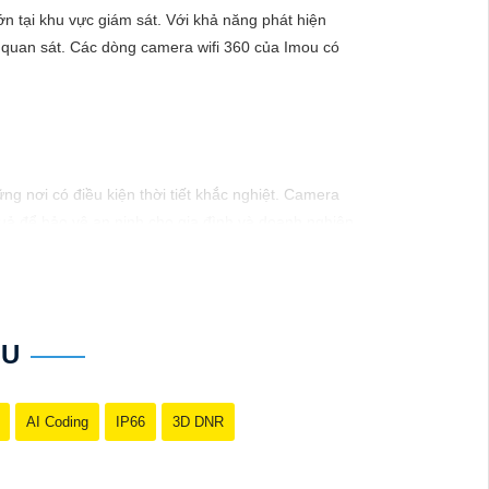
n tại khu vực giám sát. Với khả năng phát hiện
 quan sát. Các dòng camera wifi 360 của Imou có
ng nơi có điều kiện thời tiết khắc nghiệt. Camera
uả để bảo vệ an ninh cho gia đình và doanh nghiệp.
OU
AI Coding
IP66
3D DNR