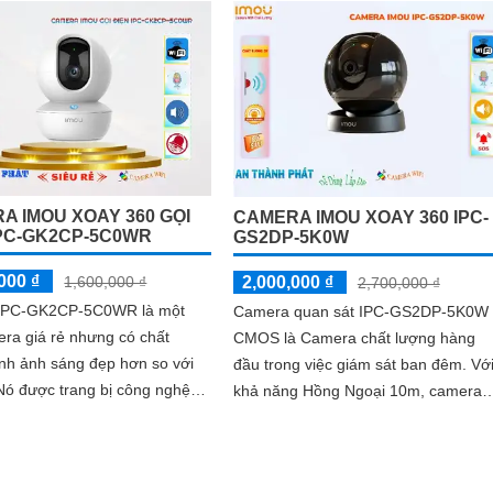
A IMOU XOAY 360 GỌI
CAMERA IMOU XOAY 360 IPC-
IPC-GK2CP-5C0WR
GS2DP-5K0W
000 ₫
2,000,000 ₫
1,600,000 ₫
2,700,000 ₫
ị IPC-GK2CP-5C0WR là một
Camera quan sát IPC-GS2DP-5K0W
era giá rẻ nhưng có chất
CMOS là Camera chất lượng hàng
nh ảnh sáng đẹp hơn so với
đầu trong việc giám sát ban đêm. Với
khả năng Hồng Ngoại 10m, camera
ng Hồng Ngoại với tầm nhìn
cho phép quan sát rõ ràng trong môi
g điều kiện ánh sáng yếu
trường thiếu ánh sáng