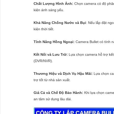
Chất Lượng Hình Ảnh:
Chọn camera có độ phân g
kiện ánh sáng yếu.
Khả Năng Chống Nước và Bụi
: Nếu lắp đặt ngo
kiện thời tiết.
Tính Năng Hồng Ngoại:
Camera Bullet có tính nă
Kết Nối và Lưu Trữ:
Lựa chọn camera hỗ trợ kết 
(DVR/NVR).
Thương Hiệu và Dịch Vụ Hậu Mãi:
Lựa chọn cam
trợ tốt từ nhà sản xuất.
Giá Cả và Chế Độ Bảo Hành:
Khi lựa chọn came
an tâm sử dụng lâu dài.
CÔNG TY LẮP CAMERA BULL