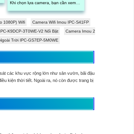
t
Khi chọn lựa camera, bạn cần xem
xét các thông số như độ phân giải
cao,...
 1080P) Wifi
Camera Wifi Imou IPC-S41FP
e IPC-K9DCP-3T0WE-V2 Nổi Bật
Camera Imou 2
 Ngoài Trời IPC-GS7EP-5M0WE
n sát các khu vực rộng lớn như sân vườn, bãi đậu
u kiện thời tiết. Ngoài ra, nó còn được trang bị