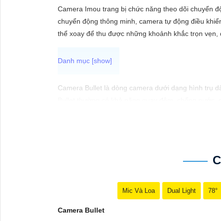
ĐẶT
Camera Imou trang bị chức năng theo dõi chuyển độn
chuyển động thông minh, camera tự động điều khiển
thể xoay để thu được những khoảnh khắc trọn vẹn, 
PHỤ
KIỆN
CAMERA
Camera Bullet là dòng camera dưới dạng hình trụ dài
Bullet thường có khả năng quay đêm, chống nước, c
TƯ
VẤN
DỊCH
VỤ
C
Mic Và Loa
Dual Light
78°
Camera Bullet