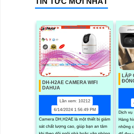
TIN TỨC MỚI NHẤT
LẮP
ĐÓN
DH-H2AE CAMERA WIFI
DAHUA
Lần xem: 10212
6/14/2024 1:56:49 PM
Dịch vụ
Camera DH,H2AE là một thiết bị giám
Hàng hì
sát chất lượng cao, giúp bạn an tâm
những 
khi theo dõi ngôi nhà hoặc văn phòng
để đọc v