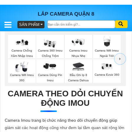
LẮP CAMERA QUẬN 8
SẢN PHẨM
BÁO
GIÁ
TRỌN
GÓI
Camera Wifi Imou
Camera Chống
Camera 360 Imou
Camera Imou
Ngoài Trời
Xâm Nhập Imou
Chống Trộm
Nhụa Nhẹ
SẢN
Camera Ezviz 360
Camera Wifi Imou
Camera Dùng Pin
Đầu Ghi Ip 8
360
Imou
Camera Dahua
PHẨM
CAMERA THEO DỎI CHUYỂN
ĐỘNG IMOU
TƯ
VẤN
Camera Imou trang bị chức năng theo dõi chuyển động giúp
LẮP
giám sát các hoạt động cũng như đem lại tầm quan sát rộng lớn