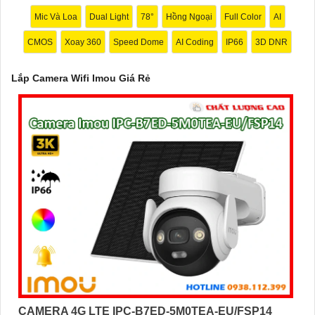
tiết.
Mic Và Loa
Dual Light
78°
Hồng Ngoại
Full Color
AI
4:
Tính năng lưu trữ (Storage): Lựa chọn camera có tính năng
CMOS
Xoay 360
Speed Dome
AI Coding
IP66
3D DNR
lưu trữ video trực tiếp trên thẻ nhớ hoặc trên đám mây để dễ
dàng xem lại hoặc chia sẻ video.
Lắp Camera Wifi Imou Giá Rẻ
✔️
5:
Ứng dụng di động (Mobile App): Chọn camera có ứng dụng
di động tương thích với hệ điều hành của bạn để có thể xem
camera từ xa mọi lúc, mọi nơi.
Hy vọng những lời khuyên trên sẽ giúp bạn lựa chọn được một
chiếc Camera Wifi Imou Giá Rẻ hoàn hảo!
CAMERA 4G LTE IPC-B7ED-5M0TEA-EU/FSP14