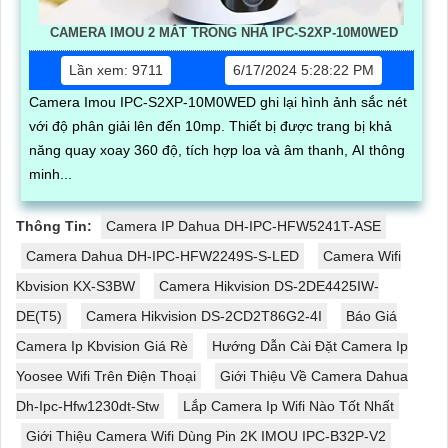
CAMERA IMOU 2 MẮT TRONG NHÀ IPC-S2XP-10M0WED
Lần xem: 9711
6/17/2024 5:28:22 PM
Camera Imou IPC-S2XP-10M0WED ghi lại hình ảnh sắc nét
với độ phân giải lên đến 10mp. Thiết bị được trang bị khả
năng quay xoay 360 độ, tích hợp loa và âm thanh, AI thông
minh...
Thông Tin:
Camera IP Dahua DH-IPC-HFW5241T-ASE
Camera Dahua DH-IPC-HFW2249S-S-LED
Camera Wifi
Kbvision KX-S3BW
Camera Hikvision DS-2DE4425IW-
DE(T5)
Camera Hikvision DS-2CD2T86G2-4I
Báo Giá
Camera Ip Kbvision Giá Rè
Hướng Dẫn Cài Đặt Camera Ip
Yoosee Wifi Trên Điện Thoại
Giới Thiệu Về Camera Dahua
Dh-Ipc-Hfw1230dt-Stw
Lắp Camera Ip Wifi Nào Tốt Nhất
Giới Thiệu Camera Wifi Dùng Pin 2K IMOU IPC-B32P-V2