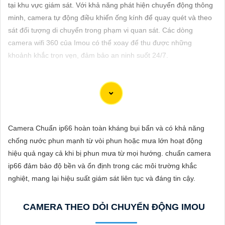
ĐẶT
tại khu vực giám sát. Với khả năng phát hiện chuyển động thông
minh, camera tự động điều khiển ống kính để quay quét và theo
sát đối tượng di chuyển trong phạm vi quan sát. Các dòng
camera wifi 360 của Imou có thể xoay để thu được những
PHỤ
khoảnh khắc trọn vẹn, đảm bảo an ninh suốt 24/7.
KIỆN
CAMERA
Dĩ nhiên, dưới đây là 5 lời khuyên để chọn lựa một chiếc
TƯ
Camera Wifi Imou Giá Rẻ hoàn hảo:
Camera Chuẩn ip66 hoàn toàn kháng bụi bẩn và có khả năng
VẤN
📹 Camera Chính Hãng
1:
Độ phân giải (Resolution): Chọn một
chống nước phun mạnh từ vòi phun hoặc mưa lớn hoạt động
DỊCH
camera có độ phân giải cao như 1080p để tin tưởng hình ảnh rõ
hiệu quả ngay cả khi bị phun mưa từ mọi hướng. chuẩn camera
VỤ
nét và chất lượng video tốt.
ip66 đảm bảo độ bền và ổn định trong các môi trường khắc
🌟
2:
Chức năng cảm biến chuyển động (Motion Sensor): Đảm
nghiệt, mang lại hiệu suất giám sát liên tục và đáng tin cậy.
bảo camera có tính năng cảm biến chuyển động để báo động
khi có hoạt động đột ngột trong khu vực quan sát.
CAMERA THEO DỎI CHUYỂN ĐỘNG IMOU
⫸
3:
Tích hợp hồng ngoại (Night Vision): Chọn camera có tích
hợp hồng ngoại để quan sát ban đêm một cách rõ ràng và chi