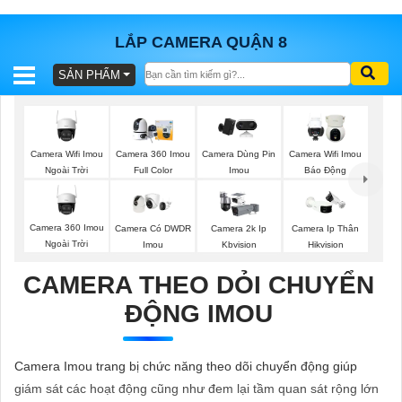
LẮP CAMERA QUẬN 8
SẢN PHẨM
BÁO
GIÁ
TRỌN
GÓI
Camera Wifi Imou
Camera 360 Imou
Camera Dùng Pin
Camera Wifi Imou
Ngoài Trời
Full Color
Imou
Báo Động
SẢN
Camera 360 Imou
Camera Có DWDR
Camera 2k Ip
Camera Ip Thân
Ngoài Trời
Imou
Kbvision
Hikvision
PHẨM
CAMERA THEO DỎI CHUYỂN
ĐỘNG IMOU
TƯ
VẤN
Camera Imou trang bị chức năng theo dõi chuyển động giúp
LẮP
giám sát các hoạt động cũng như đem lại tầm quan sát rộng lớn