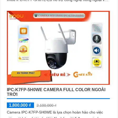
khả năng nhìn đêm lên đến 30 mét.
IPC-K7FP-5H0WE CAMERA FULL COLOR NGOÀI
TRỜI
1,800,000 ₫
2,100,000 ₫
Camera IPC-K7FP-5H0WE là lựa chọn hoàn hảo cho việc