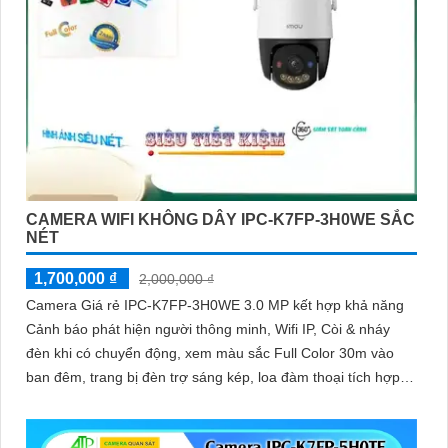
CAMERA WIFI KHÔNG DÂY IPC-K7FP-3H0WE SẮC
NÉT
1,700,000 ₫
2,000,000 ₫
Camera Giá rẻ IPC-K7FP-3H0WE 3.0 MP kết hợp khả năng
Cảnh báo phát hiện người thông minh, Wifi IP, Còi & nháy
đèn khi có chuyển động, xem màu sắc Full Color 30m vào
ban đêm, trang bị đèn trợ sáng kép, loa đàm thoại tích hợp,
Chống Ngược Sáng HDR