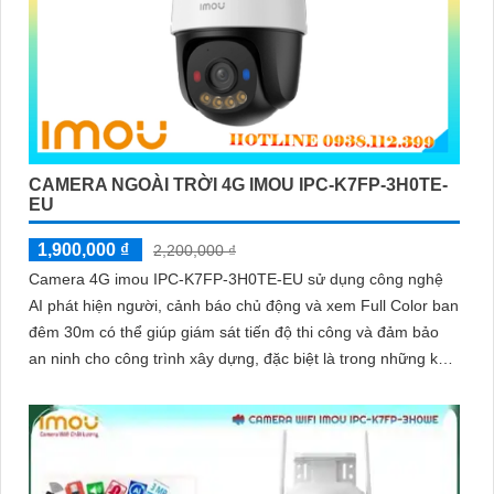
CAMERA NGOÀI TRỜI 4G IMOU IPC-K7FP-3H0TE-
EU
1,900,000 ₫
2,200,000 ₫
Camera 4G imou IPC-K7FP-3H0TE-EU sử dụng công nghệ
AI phát hiện người, cảnh báo chủ động và xem Full Color ban
đêm 30m có thể giúp giám sát tiến độ thi công và đảm bảo
an ninh cho công trình xây dựng, đặc biệt là trong những khu
vực mà việc đi lại khó khăn hoặc không có sẵn kết nối mạng
ổn định. Camera IPC-K7FP-3H0TE-EU sử dụng công nghệ
nhận diện người và động vật, kết hợp Wifi không dây