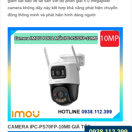
giám sát bảo vệ tài sản Với độ phân giải 5.0 megapixel
camera không dây này kết hợp khả năng phát hiện chuyển
động thông minh và phát hiện hình dáng người
CAMERA IPC-PS70FP-10M0 GIÁ TỐT
0938.112.399