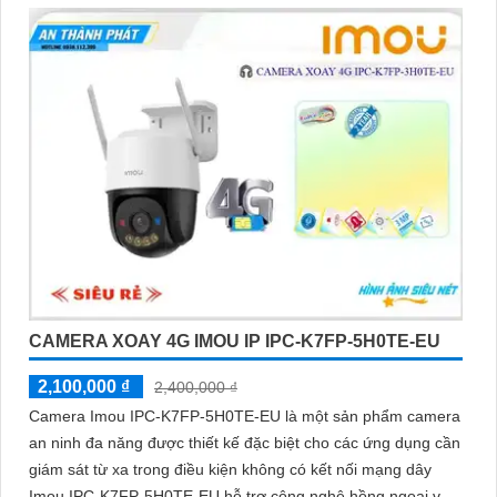
CAMERA XOAY 4G IMOU IP IPC-K7FP-5H0TE-EU
2,100,000 ₫
2,400,000 ₫
Camera Imou IPC-K7FP-5H0TE-EU là một sản phẩm camera
an ninh đa năng được thiết kế đặc biệt cho các ứng dụng cần
giám sát từ xa trong điều kiện không có kết nối mạng dây
Imou IPC-K7FP-5H0TE-EU hỗ trợ công nghệ hồng ngoại với