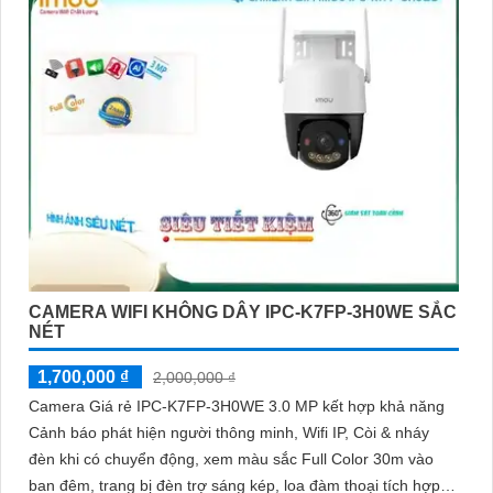
nhận diện người và động vật, kết hợp Wifi không dây
CAMERA WIFI KHÔNG DÂY IPC-K7FP-3H0WE SẮC
NÉT
1,700,000 ₫
2,000,000 ₫
Camera Giá rẻ IPC-K7FP-3H0WE 3.0 MP kết hợp khả năng
Cảnh báo phát hiện người thông minh, Wifi IP, Còi & nháy
đèn khi có chuyển động, xem màu sắc Full Color 30m vào
ban đêm, trang bị đèn trợ sáng kép, loa đàm thoại tích hợp,