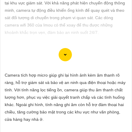
ĐẶT
tại khu vực giám sát. Với khả năng phát hiện chuyển động thông
minh, camera tự động điều khiển ống kính để quay quét và theo
sát đối tượng di chuyển trong phạm vi quan sát. Các dòng
camera wifi 360 của Imou có thể xoay để thu được những
PHỤ
khoảnh khắc trọn vẹn, đảm bảo an ninh suốt 24/7.
KIỆN
CAMERA
Dĩ nhiên, dưới đây là 5 lời khuyên để chọn lựa một chiếc
TƯ
Camera Wifi Imou Giá Rẻ hoàn hảo:
Camera tích hợp micro giúp ghi lại hình ảnh kèm âm thanh rõ
VẤN
📹 Camera Chính Hãng
1:
Độ phân giải (Resolution): Chọn một
ràng, hỗ trợ giám sát và bảo vệ an ninh qua điện thoại hoặc máy
DỊCH
camera có độ phân giải cao như 1080p để tin tưởng hình ảnh rõ
tính. Với tính năng lọc tiếng ồn, camera giúp thu âm thanh chất
VỤ
nét và chất lượng video tốt.
lượng hơn, phục vụ việc giải quyết tranh chấp và các tình huống
🌟
2:
Chức năng cảm biến chuyển động (Motion Sensor): Đảm
khác. Ngoài ghi hình, tính năng ghi âm còn hỗ trợ đàm thoại hai
bảo camera có tính năng cảm biến chuyển động để báo động
chiều, tăng cường bảo mật trong các khu vực như văn phòng,
khi có hoạt động đột ngột trong khu vực quan sát.
cửa hàng hay nhà ở.
⫸
3:
Tích hợp hồng ngoại (Night Vision): Chọn camera có tích
hợp hồng ngoại để quan sát ban đêm một cách rõ ràng và chi