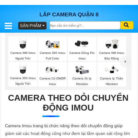
LẮP CAMERA QUẬN 8
SẢN PHẨM
BÁO
GIÁ
TRỌN
GÓI
Camera Wifi Imou
Camera 360 Imou
Camera Dùng Pin
Camera Wifi Imou
Ngoài Trời
Full Color
Imou
Báo Động
SẢN
Camera 360 Imou
Camera Có DWDR
Camera 2k Ip
Camera Ip Thân
Ngoài Trời
Imou
Kbvision
Hikvision
PHẨM
CAMERA THEO DỎI CHUYỂN
ĐỘNG IMOU
TƯ
VẤN
Camera Imou trang bị chức năng theo dõi chuyển động giúp
LẮP
giám sát các hoạt động cũng như đem lại tầm quan sát rộng lớn