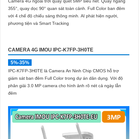
Camera 4G ngoài trời quay quét 5MP siêu nét. Quay ngang
355°, quay dọc 90° quan sát toàn cảnh. Full Color ban đêm
với 4 chế độ chiếu sáng thông minh. AI phát hiện người,
phương tiện và Smart Tracking
CAMERA 4G IMOU IPC-K7FP-3H0TE
5%-35%
IPC-K7FP-3H0TE là Camera An Ninh Chip CMOS hỗ trợ
giám sát ban đêm Full Color trong dự án dân dụng. Với độ
phân giải 3.0 MP camera cho hình ảnh rõ nét cả ngày lẫn
đêm