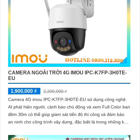
CAMERA NGOÀI TRỜI 4G IMOU IPC-K7FP-3H0TE-
EU
1,900,000 ₫
2,200,000 ₫
Camera 4G imou IPC-K7FP-3H0TE-EU sử dụng công nghệ
AI phát hiện người, cảnh báo chủ động và xem Full Color ban
đêm 30m có thể giúp giám sát tiến độ thi công và đảm bảo
an ninh cho công trình xây dựng, đặc biệt là trong những khu
vực mà việc đi lại khó khăn hoặc không có sẵn kết nối mạng
ổn định. Camera IPC-K7FP-3H0TE-EU sử dụng công nghệ