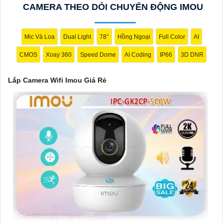
CAMERA THEO DỎI CHUYỂN ĐỘNG IMOU
tiết.
4:
Tính năng lưu trữ (Storage): Lựa chọn camera có tính năng
lưu trữ video trực tiếp trên thẻ nhớ hoặc trên đám mây để dễ
Mic Và Loa
Dual Light
78°
Hồng Ngoại
Full Color
AI
dàng xem lại hoặc chia sẻ video.
CMOS
Xoay 360
Speed Dome
AI Coding
IP66
3D DNR
✔️
5:
Ứng dụng di động (Mobile App): Chọn camera có ứng dụng
di động tương thích với hệ điều hành của bạn để có thể xem
Lắp Camera Wifi Imou Giá Rẻ
camera từ xa mọi lúc, mọi nơi.
Hy vọng những lời khuyên trên sẽ giúp bạn lựa chọn được một
chiếc Camera Wifi Imou Giá Rẻ hoàn hảo!