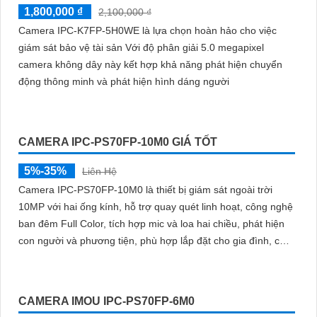
1,800,000 ₫
2,100,000 ₫
Camera IPC-K7FP-5H0WE là lựa chọn hoàn hảo cho việc
giám sát bảo vệ tài sản Với độ phân giải 5.0 megapixel
camera không dây này kết hợp khả năng phát hiện chuyển
động thông minh và phát hiện hình dáng người
CAMERA IPC-PS70FP-10M0 GIÁ TỐT
5%-35%
Liên Hệ
Camera IPC-PS70FP-10M0 là thiết bị giám sát ngoài trời
10MP với hai ống kính, hỗ trợ quay quét linh hoạt, công nghệ
ban đêm Full Color, tích hợp mic và loa hai chiều, phát hiện
con người và phương tiện, phù hợp lắp đặt cho gia đình, cửa
hàng và văn phòng
CAMERA IMOU IPC-PS70FP-6M0