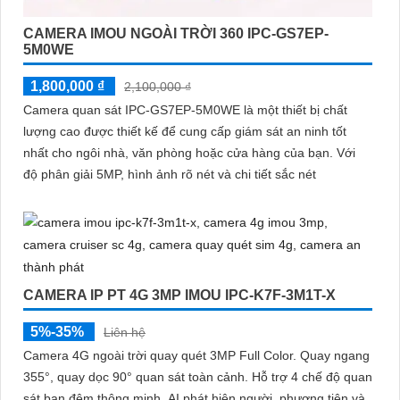
CAMERA IMOU NGOÀI TRỜI 360 IPC-GS7EP-
5M0WE
1,800,000 ₫
2,100,000 ₫
Camera quan sát IPC-GS7EP-5M0WE là một thiết bị chất
lượng cao được thiết kế để cung cấp giám sát an ninh tốt
nhất cho ngôi nhà, văn phòng hoặc cửa hàng của bạn. Với
độ phân giải 5MP, hình ảnh rõ nét và chi tiết sắc nét
CAMERA IP PT 4G 3MP IMOU IPC-K7F-3M1T-X
5%-35%
Liên hệ
Camera 4G ngoài trời quay quét 3MP Full Color. Quay ngang
355°, quay dọc 90° quan sát toàn cảnh. Hỗ trợ 4 chế độ quan
sát ban đêm thông minh. AI phát hiện người, phương tiện và