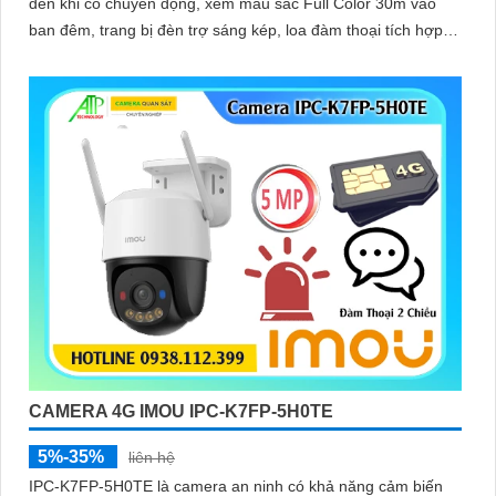
đèn khi có chuyển động, xem màu sắc Full Color 30m vào
ban đêm, trang bị đèn trợ sáng kép, loa đàm thoại tích hợp,
Chống Ngược Sáng HDR
CAMERA 4G IMOU IPC-K7FP-5H0TE
5%-35%
liên hệ
IPC-K7FP-5H0TE là camera an ninh có khả năng cảm biến