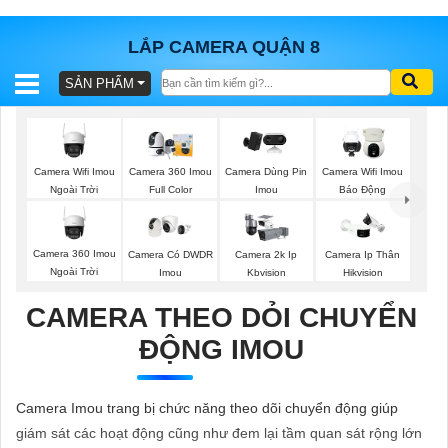
LẮP CAMERA QUẬN 8
SẢN PHẨM
BÁO
GIÁ
TRỌN
GÓI
Camera Wifi Imou
Camera 360 Imou
Camera Dùng Pin
Camera Wifi Imou
Ngoài Trời
Full Color
Imou
Báo Động
SẢN
Camera 360 Imou
Camera Có DWDR
Camera 2k Ip
Camera Ip Thân
Ngoài Trời
Imou
Kbvision
Hikvision
PHẨM
CAMERA THEO DỎI CHUYỂN
ĐỘNG IMOU
TƯ
VẤN
Camera Imou trang bị chức năng theo dõi chuyển động giúp
LẮP
giám sát các hoạt động cũng như đem lại tầm quan sát rộng lớn