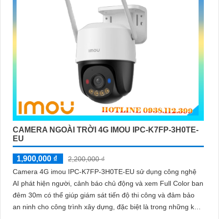
CAMERA NGOÀI TRỜI 4G IMOU IPC-K7FP-3H0TE-
EU
1,900,000 ₫
2,200,000 ₫
Camera 4G imou IPC-K7FP-3H0TE-EU sử dụng công nghệ
AI phát hiện người, cảnh báo chủ động và xem Full Color ban
đêm 30m có thể giúp giám sát tiến độ thi công và đảm bảo
an ninh cho công trình xây dựng, đặc biệt là trong những khu
vực mà việc đi lại khó khăn hoặc không có sẵn kết nối mạng