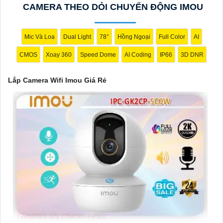
CAMERA THEO DỎI CHUYỂN ĐỘNG IMOU
tiết.
4:
Tính năng lưu trữ (Storage): Lựa chọn camera có tính năng
lưu trữ video trực tiếp trên thẻ nhớ hoặc trên đám mây để dễ
Mic Và Loa
Dual Light
78°
Hồng Ngoại
Full Color
AI
dàng xem lại hoặc chia sẻ video.
CMOS
Xoay 360
Speed Dome
AI Coding
IP66
3D DNR
✔️
5:
Ứng dụng di động (Mobile App): Chọn camera có ứng dụng
di động tương thích với hệ điều hành của bạn để có thể xem
Lắp Camera Wifi Imou Giá Rẻ
camera từ xa mọi lúc, mọi nơi.
Hy vọng những lời khuyên trên sẽ giúp bạn lựa chọn được một
chiếc Camera Wifi Imou Giá Rẻ hoàn hảo!