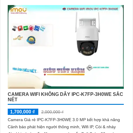
ổn định. Camera IPC-K7FP-3H0TE-EU sử dụng công nghệ
nhận diện người và động vật, kết hợp Wifi không dây
CAMERA WIFI KHÔNG DÂY IPC-K7FP-3H0WE SẮC
NÉT
1,700,000 ₫
2,000,000 ₫
Camera Giá rẻ IPC-K7FP-3H0WE 3.0 MP kết hợp khả năng
Cảnh báo phát hiện người thông minh, Wifi IP, Còi & nháy