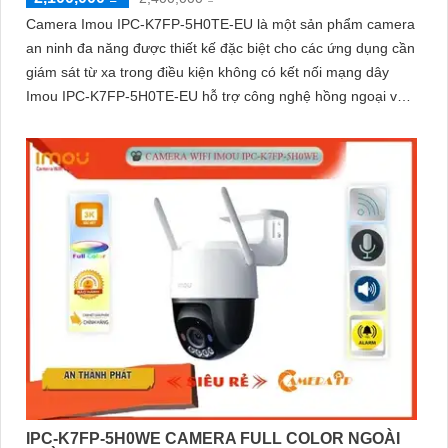
Camera Imou IPC-K7FP-5H0TE-EU là một sản phẩm camera
an ninh đa năng được thiết kế đặc biệt cho các ứng dụng cần
giám sát từ xa trong điều kiện không có kết nối mạng dây
Imou IPC-K7FP-5H0TE-EU hỗ trợ công nghệ hồng ngoại với
khả năng nhìn đêm lên đến 30 mét.
IPC-K7FP-5H0WE CAMERA FULL COLOR NGOÀI