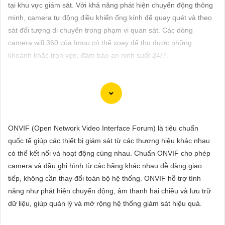
ĐẶT
tại khu vực giám sát. Với khả năng phát hiện chuyển động thông
minh, camera tự động điều khiển ống kính để quay quét và theo
sát đối tượng di chuyển trong phạm vi quan sát. Các dòng
camera wifi 360 của Imou có thể xoay để thu được những
PHỤ
khoảnh khắc trọn vẹn, đảm bảo an ninh suốt 24/7.
KIỆN
CAMERA
Dĩ nhiên, dưới đây là 5 lời khuyên để chọn lựa một chiếc
TƯ
Camera Wifi Imou Giá Rẻ hoàn hảo:
ONVIF (Open Network Video Interface Forum) là tiêu chuẩn
VẤN
📹 Camera Chính Hãng
1:
Độ phân giải (Resolution): Chọn một
quốc tế giúp các thiết bị giám sát từ các thương hiệu khác nhau
DỊCH
camera có độ phân giải cao như 1080p để tin tưởng hình ảnh rõ
có thể kết nối và hoạt động cùng nhau. Chuẩn ONVIF cho phép
VỤ
nét và chất lượng video tốt.
camera và đầu ghi hình từ các hãng khác nhau dễ dàng giao
🌟
2:
Chức năng cảm biến chuyển động (Motion Sensor): Đảm
tiếp, không cần thay đổi toàn bộ hệ thống. ONVIF hỗ trợ tính
bảo camera có tính năng cảm biến chuyển động để báo động
năng như phát hiện chuyển động, âm thanh hai chiều và lưu trữ
khi có hoạt động đột ngột trong khu vực quan sát.
dữ liệu, giúp quản lý và mở rộng hệ thống giám sát hiệu quả.
⫸
3:
Tích hợp hồng ngoại (Night Vision): Chọn camera có tích
hợp hồng ngoại để quan sát ban đêm một cách rõ ràng và chi