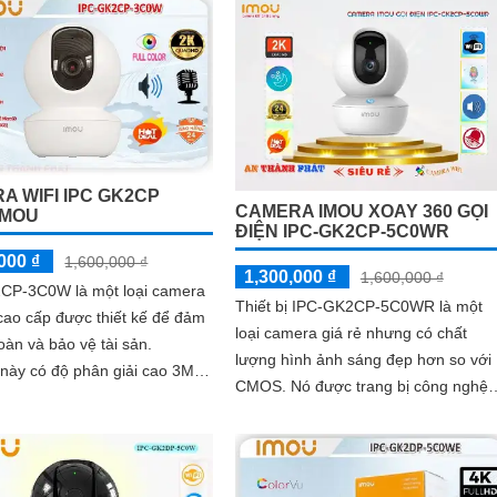
A WIFI IPC GK2CP
CAMERA IMOU XOAY 360 GỌI
IMOU
ĐIỆN IPC-GK2CP-5C0WR
000 ₫
1,600,000 ₫
1,300,000 ₫
1,600,000 ₫
CP-3C0W là một loại camera
Thiết bị IPC-GK2CP-5C0WR là một
cao cấp được thiết kế để đảm
loại camera giá rẻ nhưng có chất
oàn và bảo vệ tài sản.
lượng hình ảnh sáng đẹp hơn so với
này có độ phân giải cao 3MP,
CMOS. Nó được trang bị công nghệ
 ảnh sắc nét và chi tiết
thiếu sáng Hồng Ngoại với tầm nhìn
10m trong điều kiện ánh sáng yếu