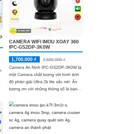
P
CAMERA WIFI IMOU XOAY 360
IPC-GS2DP-3K0W
1,700,000 ₫
2,500,000 ₫
Camera An Ninh IPC-GS2DP-3K0W là
n
một Camera chất lượng với hình ảnh
độ phân giải Ultra 2k lite sắc nét. Ấn
tượng ơn với những thông số là bạn
có thể xem và ghi lại hình ảnh ban
đêm nhờ công nghệ hồng ngoại 10m
tích hợp