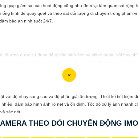
g giúp giám sát các hoạt động cũng như đem lại tầm quan sát rộng lớ
 ống kính để quay quét và theo sát đối tượng di chuyển trong phạm vi
đảm bảo an ninh suốt 24/7.
, thường được sử dụng để ghi lại hình ảnh và video ngoài trời hay nhữ
hống bụi, và có chất lượng hình ảnh sắc nét đem đến giải pháp hiệu q
với độ nhạy sáng cao và độ phân giải ấn tượng. Thiết kế tiết kiệm đi
bị nhiễu, đảm bảo hình ảnh rõ nét và ổn định. Tốc độ xử lý ảnh nhanh ch
và sắc nét.
AMERA THEO DỎI CHUYỂN ĐỘNG IM