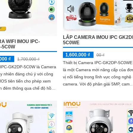
LẮP CAMERA IMOU IPC GK2D
 WIFI IMOU IPC-
5C0WE
-5C0W
1,600,000 ₫
00 ₫
000 ₫
1,700,000 ₫
Thiết bị Camera IPC-GK2DP-5C0WE
 IPC-GK2DP-5C0W là Camera
là một Camera mới nâng cấp của đơ
tuy nhiên đáng chú ý với công
vị nổi tiếng trong lĩnh vực công nghệ
OS tiên tiến cho phép xem
camera. Với độ phân giải 5MP, camera
n đêm thông qua chế độ hồng
này cung cấp hình ảnh sắc nét và chi
 10m. Camera này sử
tiết