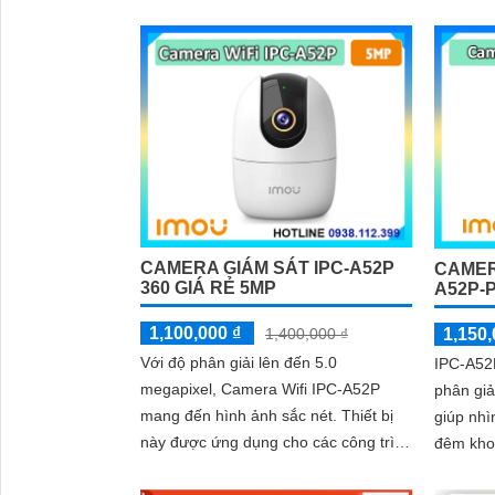
CAMERA GIÁM SÁT IPC-A52P
CAMER
360 GIÁ RẺ 5MP
A52P-
1,100,000 ₫
1,150,
1,400,000 ₫
Với độ phân giải lên đến 5.0
IPC-A52
megapixel, Camera Wifi IPC-A52P
phân giả
mang đến hình ảnh sắc nét. Thiết bị
giúp nhì
này được ứng dụng cho các công trình
đêm kho
với mức giá phải chăng, có khả năng
6mm cho 