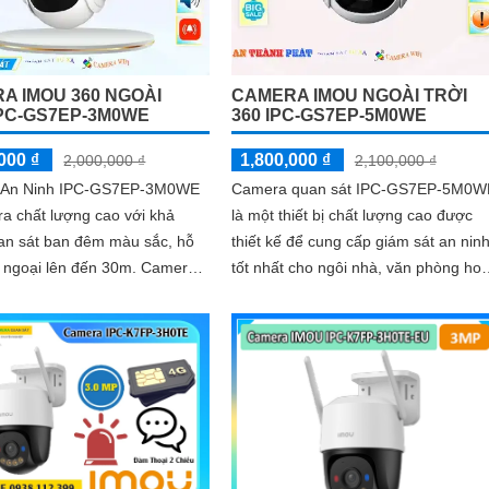
A IMOU 360 NGOÀI
CAMERA IMOU NGOÀI TRỜI
IPC-GS7EP-3M0WE
360 IPC-GS7EP-5M0WE
000 ₫
1,800,000 ₫
2,000,000 ₫
2,100,000 ₫
 An Ninh IPC-GS7EP-3M0WE
Camera quan sát IPC-GS7EP-5M0W
a chất lượng cao với khả
là một thiết bị chất lượng cao được
an sát ban đêm màu sắc, hỗ
thiết kế để cung cấp giám sát an nin
goại lên đến 30m. Camera
tốt nhất cho ngôi nhà, văn phòng ho
ết kế đặc biệt cho dự án dân
cửa hàng của bạn. Với độ phân giải
ó khả năng xoay 360 độ cho
5MP, hình ảnh rõ nét và chi tiết sắc n
 toàn diện