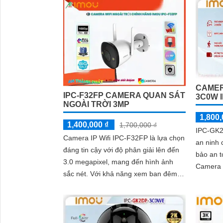
quan...
công...
CAMER
IPC-F32FP CAMERA QUAN SÁT
3C0W 
NGOÀI TRỜI 3MP
1,800,
1,400,000 ₫
1,700,000 ₫
IPC-GK2
Camera IP Wifi IPC-F32FP là lựa chọn
an ninh 
đáng tin cậy với độ phân giải lên đến
bảo an t
3.0 megapixel, mang đến hình ảnh
Camera 
sắc nét. Với khả năng xem ban đêm
cho hình
Full Color trong khoảng cách lên...