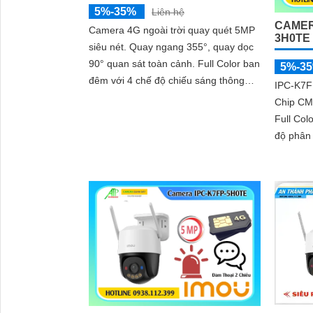
5%-35%
Liên hệ
CAMER
Camera 4G ngoài trời quay quét 5MP
3H0TE
siêu nét. Quay ngang 355°, quay dọc
90° quan sát toàn cảnh. Full Color ban
5%-3
đêm với 4 chế độ chiếu sáng thông
IPC-K7F
minh. AI phát hiện người, phương tiện
Chip CM
và Smart Tracking
Full Colo
độ phân 
ảnh rõ n