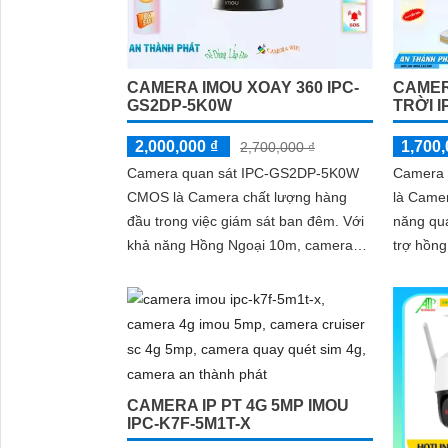
CAMER
CAMERA IMOU XOAY 360 IPC-
TRỜI 
GS2DP-5K0W
1,700,
2,000,000 ₫
2,700,000 ₫
Camera
Camera quan sát IPC-GS2DP-5K0W
là Camer
CMOS là Camera chất lượng hàng
năng qu
đầu trong việc giám sát ban đêm. Với
trợ hồng n
khả năng Hồng Ngoại 10m, camera
được thi
cho phép quan sát rõ ràng trong môi
dụng, c
trường thiếu ánh sáng
góc nhìn
CAMERA IP PT 4G 5MP IMOU
IPC-K7F-5M1T-X