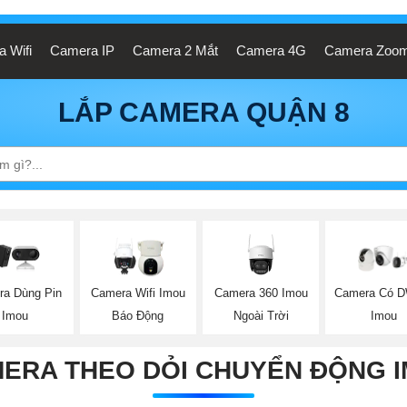
 Wifi
Camera IP
Camera 2 Mắt
Camera 4G
Camera Zoo
LẮP CAMERA QUẬN 8
Camera 360 Imou
a Dùng Pin
Camera Wifi Imou
Camera Có 
Ngoài Trời
Imou
Báo Động
Imou
ERA THEO DỎI CHUYỂN ĐỘNG 