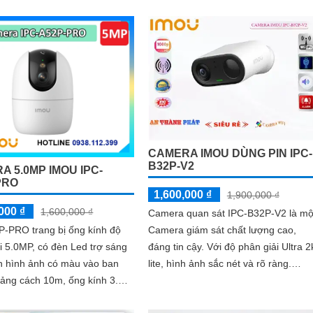
CAMERA IMOU DÙNG PIN IPC-
B32P-V2
A 5.0MP IMOU IPC-
PRO
1,600,000 ₫
1,900,000 ₫
000 ₫
1,600,000 ₫
Camera quan sát IPC-B32P-V2 là mộ
P-PRO trang bị ống kính độ
Camera giám sát chất lượng cao,
i 5.0MP, có đèn Led trợ sáng
đáng tin cậy. Với độ phân giải Ultra 2k
n hình ảnh có màu vào ban
lite, hình ảnh sắc nét và rõ ràng.
ảng cách 10m, ống kính 3.
Camera này được trang bị công
ra gốc nhìn rộng, hỗ trợ
nghệ...