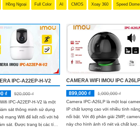
Hồng Ngoại
Full Color
AI
CMOS
Xoay 360
Speed Dome
CAMERA WIFI IMOU IPC A26L
ERA IPC-A22EP-H-V2
899,000 ₫
00 ₫
1,000,000 ₫
920,000 ₫
Camera IPC-A26LP là một loại came
Wifi IPC-A22EP-H-V2 là một
IP chất lượng cao với nhiều tính năn
 giám sát thông minh sử dụng
nổi bật. Với độ phân giải 2MP, camera
ệ mạng Wifi để kết nối với hệ
này cho hình ảnh rõ nét và chất lượn
 trang bị các tính
cao
n tiến, camera này...