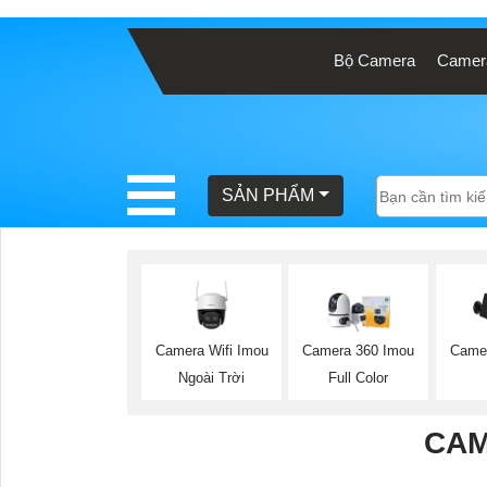
Bộ Camera
Camera
BÁO
GIÁ
TRỌN
GÓI
SẢN PHẨM
SẢN
PHẨM
Camera Wifi Imou
Camera 360 Imou
Camer
Ngoài Trời
Full Color
TƯ
VẤN
CAM
LẮP