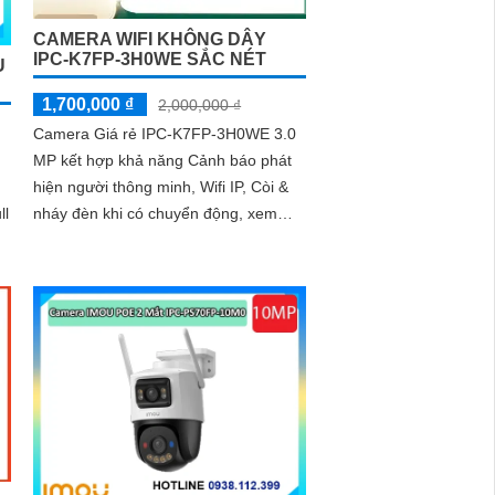
CAMERA WIFI KHÔNG DÂY
IPC-K7FP-3H0WE SẮC NÉT
U
1,700,000 ₫
2,000,000 ₫
Camera Giá rẻ IPC-K7FP-3H0WE 3.0
MP kết hợp khả năng Cảnh báo phát
hiện người thông minh, Wifi IP, Còi &
nháy đèn khi có chuyển động, xem
ll
màu sắc Full Color 30m vào ban đêm,
trang bị đèn trợ sáng kép, loa đàm
thoại tích hợp, Chống Ngược Sáng
ệt
HDR