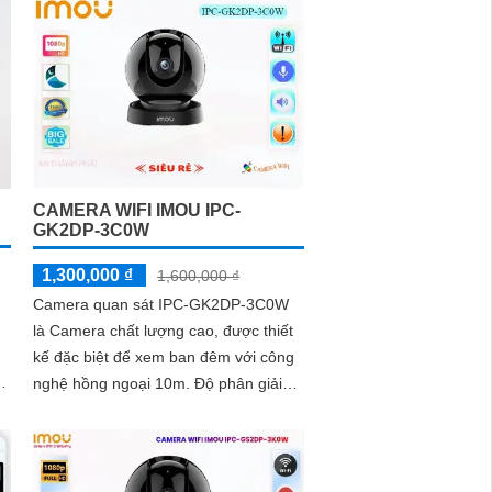
CAMERA WIFI IMOU IPC-
GK2DP-3C0W
1,300,000 ₫
1,600,000 ₫
Camera quan sát IPC-GK2DP-3C0W
là Camera chất lượng cao, được thiết
kế đặc biệt để xem ban đêm với công
nghệ hồng ngoại 10m. Độ phân giải
Ultra 2k lite cho hình ảnh sắc nét và
chi tiết