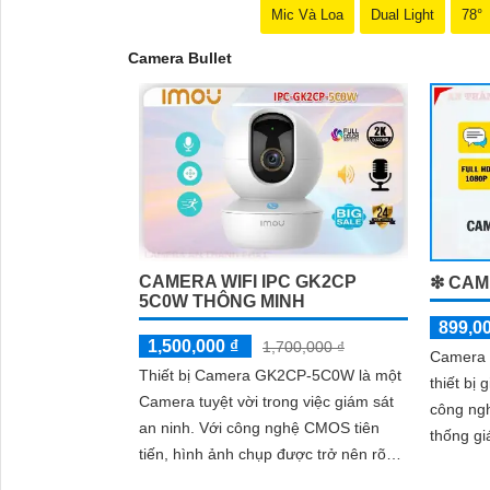
Mic Và Loa
Dual Light
78°
Camera Bullet
CAMERA WIFI IPC GK2CP
❇ CAM
5C0W THÔNG MINH
899,0
1,500,000 ₫
1,700,000 ₫
'
Camera 
Thiết bị Camera GK2CP-5C0W là một
thiết bị
Camera tuyệt vời trong việc giám sát
công ngh
an ninh. Với công nghệ CMOS tiên
thống giám sát. Được
tiến, hình ảnh chụp được trở nên rõ
năng tiê
nét hơn bao giờ hết