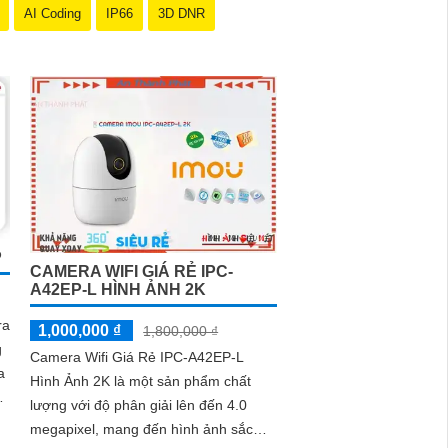
AI Coding
IP66
3D DNR
P
CAMERA WIFI GIÁ RẺ IPC-
A42EP-L HÌNH ẢNH 2K
ra
1,000,000 ₫
1,800,000 ₫
g
Camera Wifi Giá Rẻ IPC-A42EP-L
Hình Ảnh 2K là một sản phẩm chất
g
lượng với độ phân giải lên đến 4.0
megapixel, mang đến hình ảnh sắc