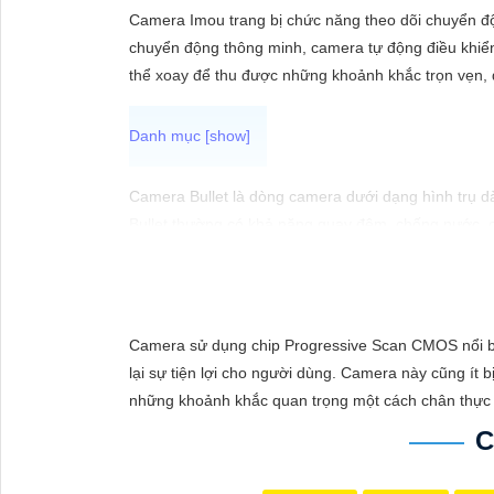
ĐẶT
Camera Imou trang bị chức năng theo dõi chuyển độn
chuyển động thông minh, camera tự động điều khiển
thể xoay để thu được những khoảnh khắc trọn vẹn, 
PHỤ
KIỆN
CAMERA
Camera Bullet là dòng camera dưới dạng hình trụ dài
Bullet thường có khả năng quay đêm, chống nước, c
TƯ
VẤN
DỊCH
Camera sử dụng chip Progressive Scan CMOS nổi bật 
VỤ
lại sự tiện lợi cho người dùng. Camera này cũng ít 
những khoảnh khắc quan trọng một cách chân thực 
C