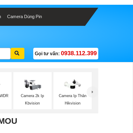
m
Camera Dùng Pin
0938.112.399
Gọi tư vấn:
DWDR
Camera 2k Ip
Camera Ip Thân
Kbvision
Hikvision
IMOU