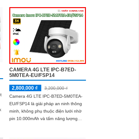
nét. Với khả năng xem ban đêm thông
qua công...
CAMERA 4G LTE IPC-B7ED-
5M0TEA-EU/FSP14
2,800,000 ₫
3,200,000 ₫
t
Camera 4G LTE IPC-B7ED-5M0TEA-
EU/FSP14 là giải pháp an ninh thông
minh, không phụ thuộc điện lưới nhờ
pin 10.000mAh và tấm năng lượng
mặt trời. Hỗ trợ WiFi/4G, AI nhận
diện...