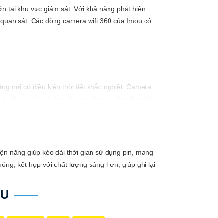
n tại khu vực giám sát. Với khả năng phát hiện
 quan sát. Các dòng camera wifi 360 của Imou có
ng nơi có điều kiện thời tiết khắc nghiệt. Camera
uả để bảo vệ an ninh cho gia đình và doanh nghiệp.
ện năng giúp kéo dài thời gian sử dụng pin, mang
óng, kết hợp với chất lượng sáng hơn, giúp ghi lại
OU