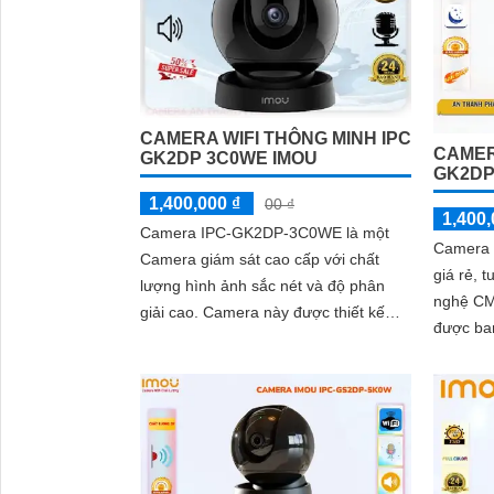
CAMERA WIFI THÔNG MINH IPC
CAMERA
GK2DP 3C0WE IMOU
GK2DP
1,400,000 ₫
00 ₫
1,400,
Camera IPC-GK2DP-3C0WE là một
Camera
Camera giám sát cao cấp với chất
giá rẻ, 
lượng hình ảnh sắc nét và độ phân
nghệ CM
giải cao. Camera này được thiết kế
được ba
nhỏ gọn nhưng vẫn đảm bảo độ bền
ngoại lên đến
và chống thời tiết tốt
dụng...