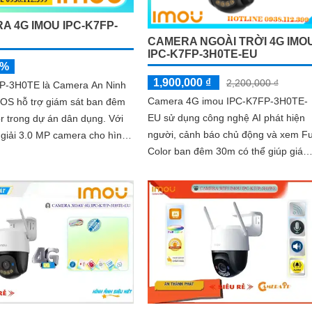
A 4G IMOU IPC-K7FP-
CAMERA NGOÀI TRỜI 4G IMO
IPC-K7FP-3H0TE-EU
5%
1,900,000 ₫
2,200,000 ₫
P-3H0TE là Camera An Ninh
Camera 4G imou IPC-K7FP-3H0TE-
OS hỗ trợ giám sát ban đêm
EU sử dụng công nghệ AI phát hiện
r trong dự án dân dụng. Với
người, cảnh báo chủ động và xem Fu
giải 3.0 MP camera cho hình
Color ban đêm 30m có thể giúp giám
ét cả ngày lẫn đêm
sát tiến độ thi công và đảm bảo an
ninh cho công trình xây dựng, đặc bi
là trong những khu vực mà việc đi lại
khó khăn hoặc không có sẵn kết nối
mạng ổn định. Camera IPC-K7FP-
3H0TE-EU sử dụng công nghệ nhận
diện người và động vật, kết hợp Wifi
không dây