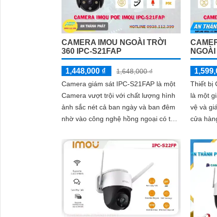
CAMERA IMOU NGOÀI TRỜI
CAMER
360 IPC-S21FAP
NGOÀI
1,448,000 ₫
1,599,
1,648,000 ₫
Camera giám sát IPC-S21FAP là một
Thiết b
Camera vượt trội với chất lượng hình
là một g
ảnh sắc nét cả ban ngày và ban đêm
vệ và gi
nhờ vào công nghệ hồng ngoại có tầm
cửa hàng. Với độ phân giải c
quan sát lên đến 20m. Với độ phân...
nó cung 
tiết