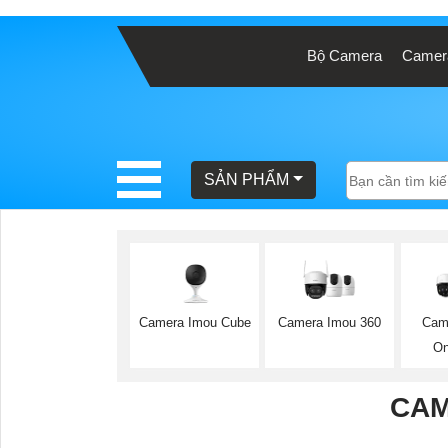
Bộ Camera
Camera
BÁO
GIÁ
TRỌN
GÓI
SẢN PHẨM
SẢN
PHẨM
Camera Imou Cube
Camera Imou 360
Cam
On
TƯ
VẤN
CAM
LẮP