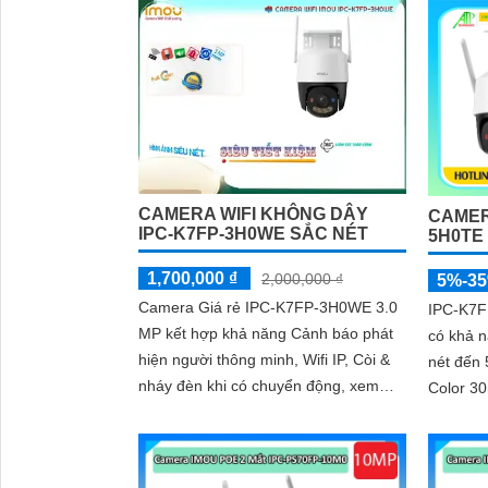
CAMERA WIFI KHÔNG DÂY
CAMER
IPC-K7FP-3H0WE SẮC NÉT
5H0TE
1,700,000 ₫
2,000,000 ₫
5%-3
Camera Giá rẻ IPC-K7FP-3H0WE 3.0
IPC-K7F
MP kết hợp khả năng Cảnh báo phát
có khả 
hiện người thông minh, Wifi IP, Còi &
nét đến
nháy đèn khi có chuyển động, xem
Color 30m. Ban đêm hình ả
màu sắc Full Color 30m vào ban đêm,
sáng mịn. Công nghệ nổi b
trang bị đèn trợ sáng kép, loa đàm
micro...
thoại tích hợp, Chống Ngược Sáng