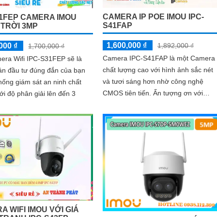
CAMERA IP POE IMOU IPC-
31FEP CAMERA IMOU
S41FAP
 TRỜI 3MP
1,600,000 ₫
000 ₫
1,892,000 ₫
1,700,000 ₫
Camera IPC-S41FAP là một Camera
era Wifi IPC-S31FEP sẽ là
chất lượng cao với hình ảnh sắc nét
ản đầu tư đúng đắn của bạn
và tươi sáng hơn nhờ công nghệ
hống giám sát an ninh chất
CMOS tiên tiến. Ấn tượng ơn với
ới độ phân giải lên đến 3
những thông số là camera này được
tích hợp công...
 WIFI IMOU VỚI GIÁ