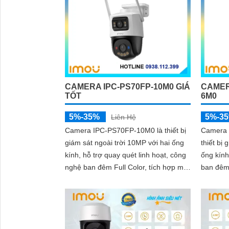
HDR
CAMERA IPC-PS70FP-10M0 GIÁ
CAMER
TỐT
6M0
5%-35%
5%-3
Liên Hệ
Camera IPC-PS70FP-10M0 là thiết bị
Camera 
giám sát ngoài trời 10MP với hai ống
thiết bị
kính, hỗ trợ quay quét linh hoạt, công
ống kính
nghệ ban đêm Full Color, tích hợp mic
ban đêm 
và loa hai chiều, phát hiện con người
loa hai 
và phương tiện, phù hợp lắp đặt cho
phương t
gia đình, cửa hàng và văn phòng
đình, c