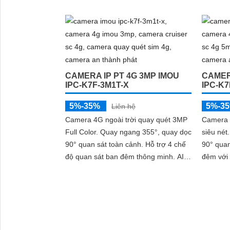
Full Col
mặt trời. Hỗ trợ WiFi/4G, AI nhận
'
diện...
CAMERA IP PT 4G 3MP IMOU
CAMER
IPC-K7F-3M1T-X
IPC-K7
5%-35%
5%-3
Liên hệ
Camera 4G ngoài trời quay quét 3MP
Camera 
Full Color. Quay ngang 355°, quay dọc
siêu nét
90° quan sát toàn cảnh. Hỗ trợ 4 chế
90° quan
độ quan sát ban đêm thông minh. AI
đêm với 
phát hiện người, phương tiện và Smart
minh. AI
Tracking
và Smart