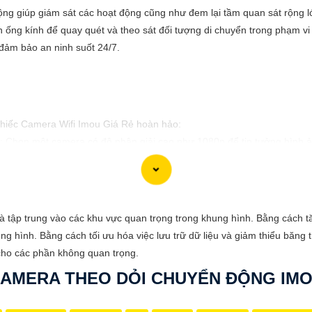
g giúp giám sát các hoạt động cũng như đem lại tầm quan sát rộng lớ
 ống kính để quay quét và theo sát đối tượng di chuyển trong phạm vi
đảm bảo an ninh suốt 24/7.
 chiếc Camera Wifi Imou Giá Rẻ hoàn hảo:
: Chọn một camera có độ phân giải cao như 1080p để tin tưởng hình ản
or): Đảm bảo camera có tính năng cảm biến chuyển động để báo động
ra có tích hợp hồng ngoại để quan sát ban đêm một cách rõ ràng và chi
tính năng lưu trữ video trực tiếp trên thẻ nhớ hoặc trên đám mây để d
h và tập trung vào các khu vực quan trọng trong khung hình. Bằng cách 
ó ứng dụng di động tương thích với hệ điều hành của bạn để có thể x
g hình. Bằng cách tối ưu hóa việc lưu trữ dữ liệu và giảm thiểu băng
n được một chiếc Camera Wifi Imou Giá Rẻ hoàn hảo!
 cho các phần không quan trọng.
AMERA THEO DỎI CHUYỂN ĐỘNG IM