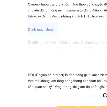
ĐẶT
Camera Imou trang bị chức năng theo dõi chuyển độn
chuyển động thông minh, camera tự động điều khiển
thể xoay để thu được những khoảnh khắc trọn vẹn, 
PHỤ
KIỆN
CAMERA
Dĩ nhiên, dưới đây là 5 lời khuyên để chọn lựa một
📹 Camera Chính Hãng
1:
Độ phân giải (Resolution)
🌟
2:
Chức năng cảm biến chuyển động (Motion Sens
TƯ
sát.
VẤN
⫸
3:
Tích hợp hồng ngoại (Night Vision): Chọn came
DỊCH
4:
Tính năng lưu trữ (Storage): Lựa chọn camera có 
ROI (Region of Interest) là tính năng giúp xác địn
VỤ
✔️
5:
Ứng dụng di động (Mobile App): Chọn camera c
tâm mà không làm tăng băng thông cho toàn bộ khun
Hy vọng những lời khuyên trên sẽ giúp bạn lựa chọ
cần quan sát kỹ lưỡng, trong khi giảm độ phân giải
C