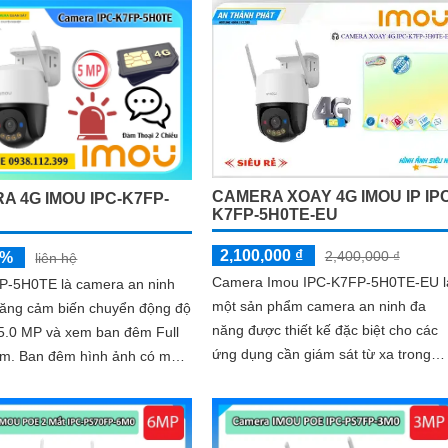
CAMERA XOAY 4G IMOU IP IPC
A 4G IMOU IPC-K7FP-
K7FP-5H0TE-EU
2,100,000 ₫
2,400,000 ₫
5%
liên hệ
Camera Imou IPC-K7FP-5H0TE-EU l
P-5H0TE là camera an ninh
một sản phẩm camera an ninh đa
năng cảm biến chuyển động độ
năng được thiết kế đặc biệt cho các
 5.0 MP và xem ban đêm Full
ứng dụng cần giám sát từ xa trong
nh có màu
điều kiện không có kết nối mạng dây
ật với
Imou IPC-K7FP-5H0TE-EU hỗ trợ
công nghệ hồng ngoại với khả năng