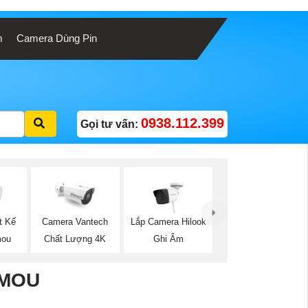
m
Camera Dùng Pin
0938.112.399
Gọi tư vấn:
Lắp Camera Hilook
t Kế
Camera Vantech
Ghi Âm
mou
Chất Lượng 4K
IMOU