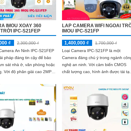
A IMOU XOAY 360
LAP CAMERA WIFI NGOAI TRỜ
 TRỜI IPC-S21FEP
IMOU IPC-S21FP
000 ₫
1,400,000 ₫
2,300,000 ₫
1,700,000 ₫
ị Camera An Ninh IPC-S21FEP
Loại Camera IPC-S21FP là một
iải pháp đáng tin cậy để bảo
Camera đáng chú ý trong ngành côn
ám sát nhà ở, văn phòng hoặc
nghệ an ninh. Với cảm biến CMOS
ao 2MP,
chất lượng cao, hình ảnh được tái tạ
cấp hình ảnh sắc nét và chi
rõ ràng và tươi sáng hơn