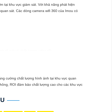
n tại khu vực giám sát. Với khả năng phát hiện
 quan sát. Các dòng camera wifi 360 của Imou có
h rõ nét và chất lượng video tốt.
 khi có hoạt động đột ngột trong khu vực quan
 tiết.
ễ dàng xem lại hoặc chia sẻ video.
tăng cường chất lượng hình ảnh tại khu vực quan
em camera từ xa mọi lúc, mọi nơi.
 thông, ROI đảm bảo chất lượng cao cho các khu vực
OU