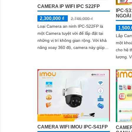
CAMERA IP WIFI IPC S22FP
IPC-S
NGOÀI
2,300,000 ₫
2,746,000 ₫
Loại Camera an ninh IPC-S22FP là
1,500,
một Camera tuyệt vời để lắp đặt tại
Lắp Cam
những vị trí không gian rộng. Với khả
một kho
năng xoay 360 độ, camera này giúp
cho hệ t
quan sát hiệu quả từ mọi góc độ
lượng. V
CAMERA WIFI IMOU IPC-S41FP
CAMERA