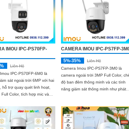
nhìn đêm lên đến 30 mét.
A IMOU IPC-PS70FP-
CAMERA IMOU IPC-PS7FP-3M
5%-35%
Liên Hệ
5%
Liên Hệ
Camera Imou IPC-PS7FP-3M0 là
Imou IPC-PS70FP-6M0 là
camera ngoài trời 3MP Full Color, ch
 giám sát ngoài trời 6MP với hai
độ ban đêm thông minh và các tính
, hỗ trợ quay quét linh hoạt,
năng giám sát thông minh như phát
Full Color, tích hợp mic và
hiện con người, phương tiện, phù hợ
chiều, phát hiện con người và
lắp đặt tại nhà, văn phòng hoặc cửa
iện, phù hợp lắp đặt cho gia
hàng, bảo vệ an ninh hiệu quả
ửa hàng và văn phòng