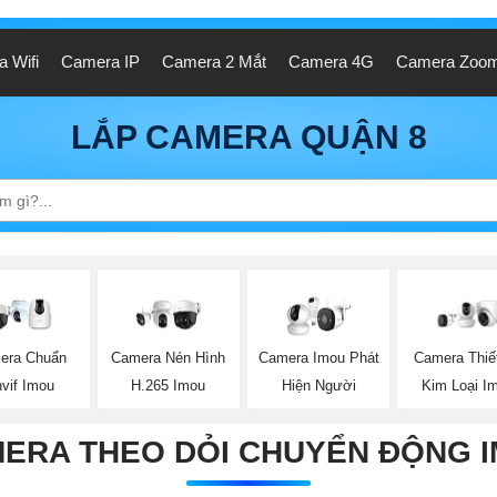
 Wifi
Camera IP
Camera 2 Mắt
Camera 4G
Camera Zoo
LẮP CAMERA QUẬN 8
era Chuẩn
Camera Nén Hình
Camera Imou Phát
Camera Thiế
vif Imou
H.265 Imou
Hiện Người
Kim Loại I
ERA THEO DỎI CHUYỂN ĐỘNG 