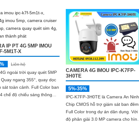
được thiết kế đặc biệt cho dự án dân
or trong khoảng cách lên...
dụng, có khả năng xoay 360 độ cho
góc nhìn toàn diện
A IP PT 4G 5MP IMOU
F-5M1T-X
5%
Liên hệ
CAMERA 4G IMOU IPC-K7FP-
4G ngoài trời quay quét 5MP
3H0TE
. Quay ngang 355°, quay dọc
 sát toàn cảnh. Full Color ban
5%-35%
4 chế độ chiếu sáng thông
IPC-K7FP-3H0TE là Camera An Ninh
 phát hiện người, phương tiện
Chip CMOS hỗ trợ giám sát ban đêm
 Tracking
Full Color trong dự án dân dụng. Với
độ phân giải 3.0 MP camera cho hìn
ảnh rõ nét cả ngày lẫn đêm