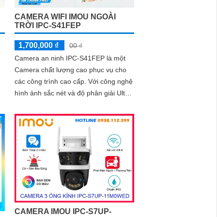
CAMERA WIFI IMOU NGOÀI
TRỜI IPC-S41FEP
1,700,000 ₫
00 ₫
Camera an ninh IPC-S41FEP là một
Camera chất lượng cao phục vụ cho
các công trình cao cấp. Với công nghệ
hình ảnh sắc nét và độ phân giải Ultra
2k, camera này mang đến những hình
ảnh rõ nét và chi tiết
CAMERA IMOU IPC-S7UP-