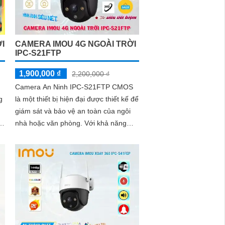
I
CAMERA IMOU 4G NGOÀI TRỜI
IPC-S21FTP
1,900,000 ₫
2,200,000 ₫
Camera An Ninh IPC-S21FTP CMOS
g
là một thiết bị hiện đại được thiết kế để
giám sát và bảo vệ an toàn của ngôi
o
nhà hoặc văn phòng. Với khả năng
xem ban đêm Hồng Ngoại lên đến
30m, camera này đảm bảo quan sát
rõ ràng trong mọi tình huống