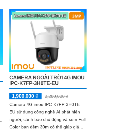
cửa hàng của bạn. Với độ phân giải
5MP, hình ảnh rõ nét và chi tiết sắc nét
CAMERA NGOÀI TRỜI 4G IMOU
IPC-K7FP-3H0TE-EU
1,900,000 ₫
2,200,000 ₫
Camera 4G imou IPC-K7FP-3H0TE-
EU sử dụng công nghệ AI phát hiện
người, cảnh báo chủ động và xem Full
h
Color ban đêm 30m có thể giúp giám
sát tiến độ thi công và đảm bảo an