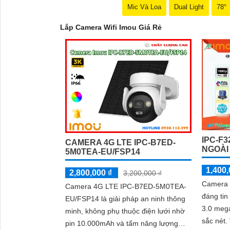
Mic Và Loa
Dual Light
78°
Lắp Camera Wifi Imou Giá Rẻ
IPC-F
CAMERA 4G LTE IPC-B7ED-
NGOÀI
5M0TEA-EU/FSP14
1,400,
2,800,000 ₫
3,200,000 ₫
Camera I
Camera 4G LTE IPC-B7ED-5M0TEA-
đáng tin
EU/FSP14 là giải pháp an ninh thông
3.0 meg
minh, không phụ thuộc điện lưới nhờ
sắc nét. Với khả năng xem ban đêm
pin 10.000mAh và tấm năng lượng