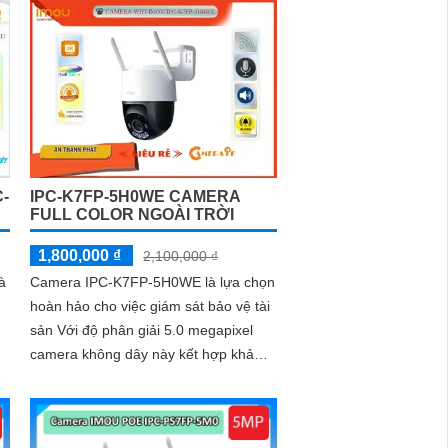
ninh cho công trình xây dựng, đặc biệt
là trong những khu vực mà việc đi lại
khó khăn hoặc không có sẵn kết nối
mạng ổn định. Camera IPC-K7FP-
3H0TE-EU sử dụng công nghệ nhận
diện người và động vật, kết hợp Wifi
không dây
-
IPC-K7FP-5H0WE CAMERA
FULL COLOR NGOÀI TRỜI
1,800,000 ₫
2,100,000 ₫
à
Camera IPC-K7FP-5H0WE là lựa chọn
hoàn hảo cho việc giám sát bảo vệ tài
sản Với độ phân giải 5.0 megapixel
camera không dây này kết hợp khả
năng phát hiện chuyển động thông
minh và phát hiện hình dáng người