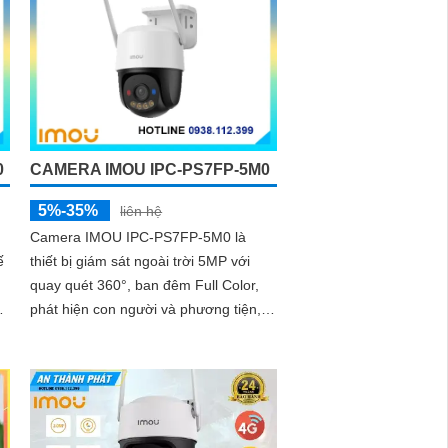
0
CAMERA IMOU IPC-PS7FP-5M0
5%-35%
liên hệ
Camera IMOU IPC-PS7FP-5M0 là
ế
thiết bị giám sát ngoài trời 5MP với
quay quét 360°, ban đêm Full Color,
phát hiện con người và phương tiện,
p
tích hợp mic loa, hỗ trợ PoE, bảo vệ
an ninh toàn diện