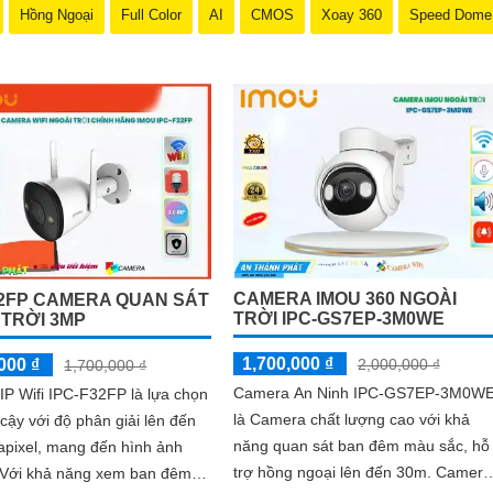
Hồng Ngoại
Full Color
AI
CMOS
Xoay 360
Speed Dome
CAMERA IMOU 360 NGOÀI
32FP CAMERA QUAN SÁT
TRỜI IPC-GS7EP-3M0WE
 TRỜI 3MP
1,700,000 ₫
2,000,000 ₫
000 ₫
1,700,000 ₫
Camera An Ninh IPC-GS7EP-3M0W
P Wifi IPC-F32FP là lựa chọn
là Camera chất lượng cao với khả
 cậy với độ phân giải lên đến
năng quan sát ban đêm màu sắc, hỗ
apixel, mang đến hình ảnh
trợ hồng ngoại lên đến 30m. Camera