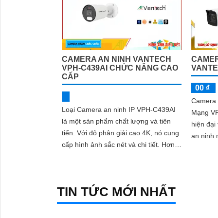
CAMERA AN NINH VANTECH
CAMER
VPH-C439AI CHỨC NĂNG CAO
VANTE
CẤP
00 ₫
Camera 
Loại Camera an ninh IP VPH-C439AI
Mạng VP-
là một sản phẩm chất lượng và tiên
hiện đại
tiến. Với độ phân giải cao 4K, nó cung
an ninh 
cấp hình ảnh sắc nét và chi tiết. Hơn
Với chất
nữa, tính năng công nghệ AI...
TIN TỨC MỚI NHẤT