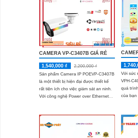
CAMER
CAMERA VP-C3407B GIÁ RẺ
1,740,
1,540,000 ₫
2,200,000 ₫
Với sức
Sản phẩm Camera IP POEVP-C3407B
VPH-C40
là một thiết bị hiện đại được thiết kế
quá trìn
rất tiện ích cho việc giám sát an ninh.
của bạn
Với công nghệ Power over Ethernet
(POE), camera có khả năng cung...