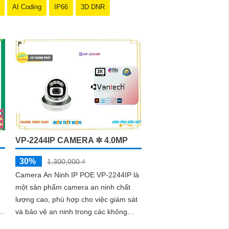
AI Coding
IP66
3D DNR
VP-2244IP CAMERA ✲ 4.0MP
30%
1,300,000 ₫
Camera An Ninh IP POE VP-2244IP là
một sản phẩm camera an ninh chất
lượng cao, phù hợp cho việc giám sát
ày
và bảo vệ an ninh trong các không
gian như gia đình, văn phòng, cửa