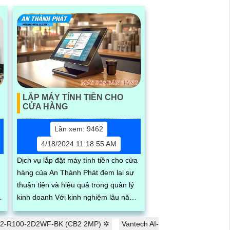
LẮP MÁY TÍNH TIỀN CHO
CỬA HÀNG
Lần xem: 9462
4/18/2024 11:18:55 AM
Dịch vụ lắp đặt máy tính tiền cho cửa
hàng của An Thành Phát đem lại sự
thuận tiện và hiệu quả trong quản lý
kinh doanh Với kinh nghiệm lâu năm
và đội ngũ kỹ thuật viên chuyên...
CB2-R100-2D2WF-BK (CB2 2MP) ✲
Vantech AI-