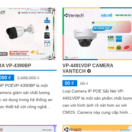
c chắn, nó đảm bảo độ bền và
trong điều kiện thiếu sáng
rong mọi điều kiện thời tiết
A VP-4390BP
VP-4491VDP CAMERA
VANTECH ❂
000 ₫
2,688,000 ₫
00 ₫
00 ₫
IP POEVP-4390BP là một
Loại Camera IP POE Sắt Nét VP-
 camera giám sát chất lượng
4491VDP là một sản phẩm chất lượn
c sử dụng trong hệ thống an
cao với hình ảnh rõ nét hơn so với
CMOS. Camera này cung cấp hình
ver Ethernet (PoE), camera
ảnh sinh động và mượt giúp bạn the
g chỉ cung cấp hình ảnh sắc
dõi qua mạng LAN hoặc Internet
òn dễ dàng lắp đặt và kết nối