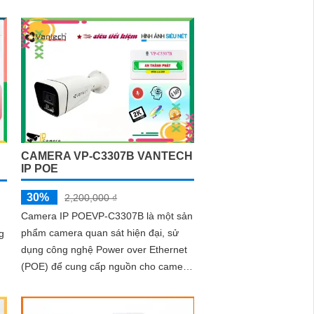
hàng,...
CAMERA VP-C3307B VANTECH
IP POE
30%
2,200,000 ₫
Camera IP POEVP-C3307B là một sản
phẩm camera quan sát hiện đại, sử
g
dụng công nghệ Power over Ethernet
(POE) để cung cấp nguồn cho camera
và truyền dữ liệu qua cùng một dây
o
cáp...