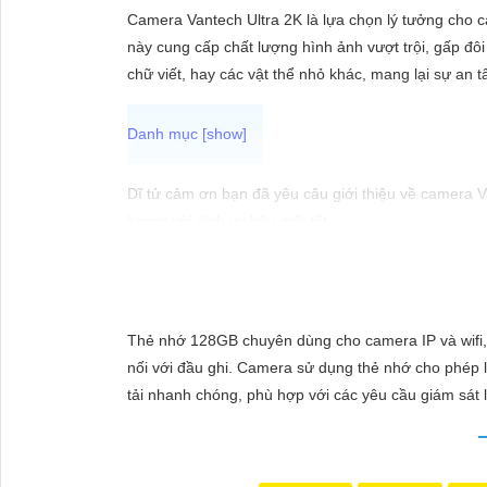
ĐẶT
Camera Vantech Ultra 2K là lựa chọn lý tưởng cho c
này cung cấp chất lượng hình ảnh vượt trội, gấp đôi
chữ viết, hay các vật thể nhỏ khác, mang lại sự an 
PHỤ
KIỆN
CAMERA
Dĩ tử cảm ơn bạn đã yêu câu giới thiệu về camera 
lượng với dịch vụ hậu mãi tốt.
Camera Vantech Việt Nam được đánh giá có chất lượ
TƯ
dụng trong nhiều môi trường khác nhau.
VẤN
Với cam kết về chất lượng và dịch vụ, camera Vante
DỊCH
cũng được đánh giá là hợp lý, phải chăng.
Thẻ nhớ 128GB chuyên dùng cho camera IP và wifi, h
VỤ
Nếu bạn cần thêm thông tin chi tiết về sản phẩm hay
nối với đầu ghi. Camera sử dụng thẻ nhớ cho phép lưu
tải nhanh chóng, phù hợp với các yêu cầu giám sát l