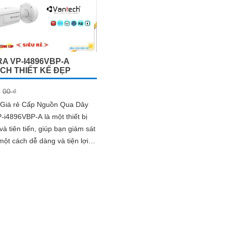
A VP-I4896VBP-A
CH THIẾT KẾ ĐẸP
00 ₫
Giá rẻ Cấp Nguồn Qua Dây
i4896VBP-A là một thiết bị
 và tiên tiến, giúp bạn giám sát
một cách dễ dàng và tiện lợi.
 lượng hình ảnh sắc nét...