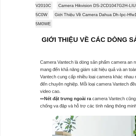
cho ra hình ảnh chất lượng ban đêm
V2010C
Camera Hikvision DS-2CD1047G2H-LI
5C0W
Giới Thiệu Về Camera Dahua Dh-Ipc-Hfw
5M0WE
GIỚI THIỆU VỀ CÁC DÒNG 
Camera Vantech là dòng sản phẩm camera an ninh
mang đến khả năng giám sát hiệu quả và an toà
Vantech cung cấp nhiều loại camera khác nhau
đến chuyên nghiệp. Mỗi loại camera Vantech đề
video cao.
↭
Nét đặt trưng ngoài ra
camera Vantech cũng 
chống va đập và hỗ trợ các tính năng thông min