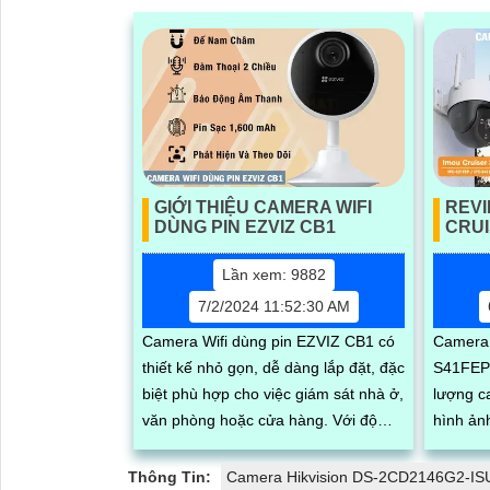
GIỚI THIỆU CAMERA WIFI
REV
DÙNG PIN EZVIZ CB1
CRUI
Lần xem: 9882
7/2/2024 11:52:30 AM
Camera Wifi dùng pin EZVIZ CB1 có
Camera 
thiết kế nhỏ gọn, dễ dàng lắp đặt, đặc
S41FEP 
biệt phù hợp cho việc giám sát nhà ở,
lượng c
văn phòng hoặc cửa hàng. Với độ
hình ảnh sắ
phân giải full HD 1080p, tích hợp loa
quay xo
và mic, đèn hồng ngoại thông minh
bụi bẩn.
Thông Tin:
Camera Hikvision DS-2CD2146G2-IS