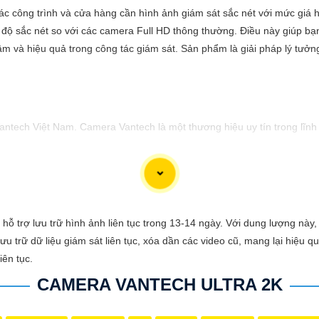
ác công trình và cửa hàng cần hình ảnh giám sát sắc nét với mức giá 
 độ sắc nét so với các camera Full HD thông thường. Điều này giúp bạn
tâm và hiệu quả trong công tác giám sát. Sản phẩm là giải pháp lý tưở
Vantech Việt Nam. Camera Vantech là một thương hiệu uy tín trong lĩn
ng tốt, độ phân giải cao, hình ảnh sắc nét. camera Vantech còn được
ch Việt Nam mang lại sự an tâm cho người dùng trong việc giám sát và
ỗ trợ lưu trữ hình ảnh liên tục trong 13-14 ngày. Với dung lượng này,
 muốn tư vấn, hãy liên hệ với đại lý phân phối chính thức của Vantech 
 trữ dữ liệu giám sát liên tục, xóa dần các video cũ, mang lại hiệu quả
iên tục.
CAMERA VANTECH ULTRA 2K