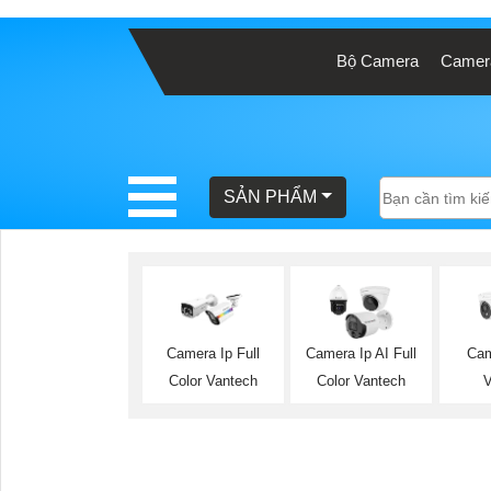
Bộ Camera
Camera
BÁO
GIÁ
TRỌN
GÓI
SẢN PHẨM
SẢN
PHẨM
Camera Ip Full
Camera Ip AI Full
Cam
Color Vantech
Color Vantech
TƯ
VẤN
LẮP