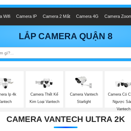
 Wifi
Camera IP
Camera 2 Mắt
Camera 4G
Camera Zoo
LẮP CAMERA QUẬN 8
era Ip 4k
Camera Thết Kế
Camera Vantech
Camera Có C
Vantech
Kim Loại Vantech
Starlight
Ngược Sá
Vantech
CAMERA VANTECH ULTRA 2K