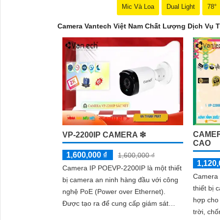
Mic Và Loa
Dual Light
78°
Camera Vantech Việt Nam Chất Lượng Dịch Vụ T
CAMER
VP-2200IP CAMERA ❇
CAO
1,600,000 ₫
1,600,000 ₫
1,120,
Camera IP POEVP-2200IP là một thiết
Camera 
bị camera an ninh hàng đầu với công
thiết bị
nghệ PoE (Power over Ethernet).
hợp cho 
Được tạo ra để cung cấp giám sát
trời, chống 
chất lượng cao và an ninh cho các khu