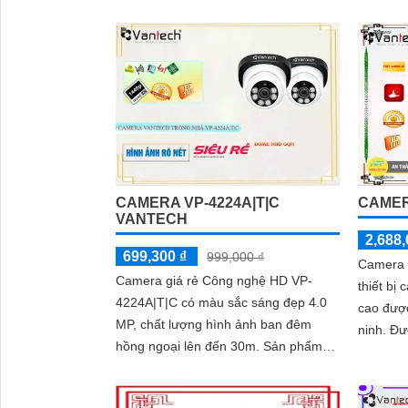
loại chắ
vực trong và ngoài nhà
ổn định t
'
CAMERA VP-4224A|T|C
CAMER
VANTECH
2,688,
699,300 ₫
999,000 ₫
Camera 
Camera giá rẻ Công nghệ HD VP-
thiết bị
4224A|T|C có màu sắc sáng đẹp 4.0
cao đượ
MP, chất lượng hình ảnh ban đêm
ninh. Được thiết kế với công nghệ
hồng ngoại lên đến 30m. Sản phẩm
Power o
này rất phù hợp cho dự án dân dụng,
này khôn
với khả năng...
nét mà c