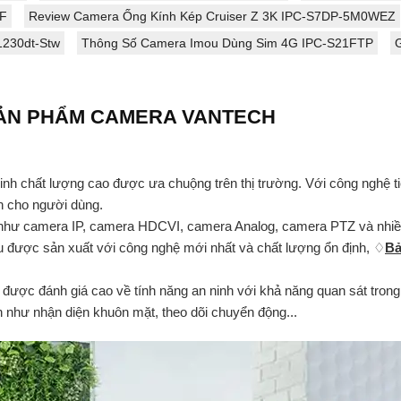
UF
Review Camera Ống Kính Kép Cruiser Z 3K IPC-S7DP-5M0WEZ
1230dt-Stw
Thông Số Camera Imou Dùng Sim 4G IPC-S21FTP
SẢN PHẨM CAMERA VANTECH
 chất lượng cao được ưa chuộng trên thị trường. Với công nghệ tiê
n cho người dùng.
 như camera IP, camera HDCVI, camera Analog, camera PTZ và nhiề
u được sản xuất với công nghệ mới nhất và chất lượng ổn định, ♢
B
được đánh giá cao về tính năng an ninh với khả năng quan sát trong
h như nhận diện khuôn mặt, theo dõi chuyển động...