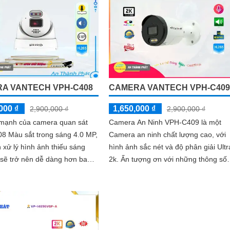
A VANTECH VPH-C408
CAMERA VANTECH VPH-C409
000 ₫
1,650,000 ₫
2,900,000 ₫
2,900,000 ₫
 mạnh của camera quan sát
Camera An Ninh VPH-C409 là một
8 Màu sắt trong sáng 4.0 MP,
Camera an ninh chất lượng cao, với
h xử lý hình ảnh thiếu sáng
hình ảnh sắc nét và độ phân giải Ultr
 sẽ trở nên dễ dàng hơn bao
2k. Ấn tượng ơn với những thông số là
giờ hết. Điều đáng chú ý là camera...
Camera này cho phép xem ban đêm
nhờ...