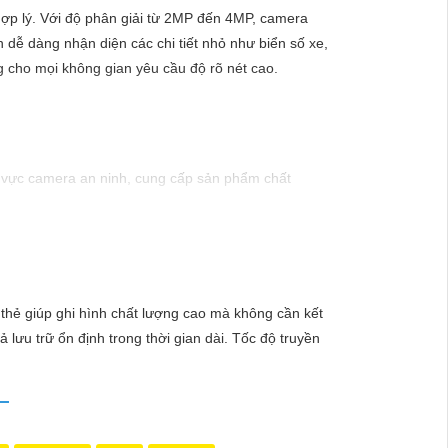
hợp lý. Với độ phân giải từ 2MP đến 4MP, camera
 dễ dàng nhận diện các chi tiết nhỏ như biển số xe,
ng cho mọi không gian yêu cầu độ rõ nét cao.
h vực camera an ninh, cung cấp sản phẩm chất
 thiết kế chống nước, chống va đập, phù hợp sử
 bảo vệ tài sản. Đồng thời, giá cả của sản phẩm
 thẻ giúp ghi hình chất lượng cao mà không cần kết
để được hỗ trợ tốt nhất.
 lưu trữ ổn định trong thời gian dài. Tốc độ truyền