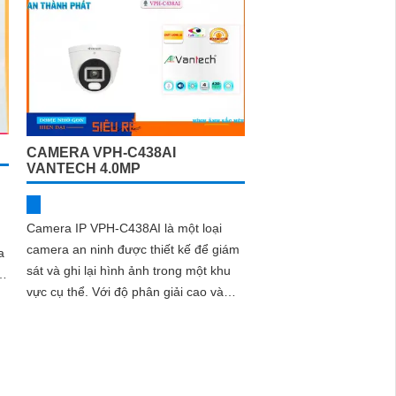
CAMERA VPH-C438AI
VANTECH 4.0MP
Camera IP VPH-C438AI là một loại
camera an ninh được thiết kế để giám
a
sát và ghi lại hình ảnh trong một khu
vực cụ thể. Với độ phân giải cao và
các tính năng thông minh, camera này
cung cấp hình ảnh sắc nét và chất
lượng