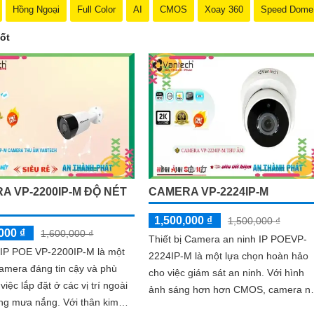
Hồng Ngoại
Full Color
AI
CMOS
Xoay 360
Speed Dome
ốt
A VP-2200IP-M ĐỘ NÉT
CAMERA VP-2224IP-M
1,500,000 ₫
1,500,000 ₫
000 ₫
1,600,000 ₫
Thiết bị Camera an ninh IP POEVP-
IP POE VP-2200IP-M là một
2224IP-M là một lựa chọn hoàn hảo
 camera đáng tin cậy và phù
cho việc giám sát an ninh. Với hình
việc lắp đặt ở các vị trí ngoài
ảnh sáng hơn hơn CMOS, camera n
mưa nắng. Với thân kim
mang lại khả năng quan sát tốt hơn