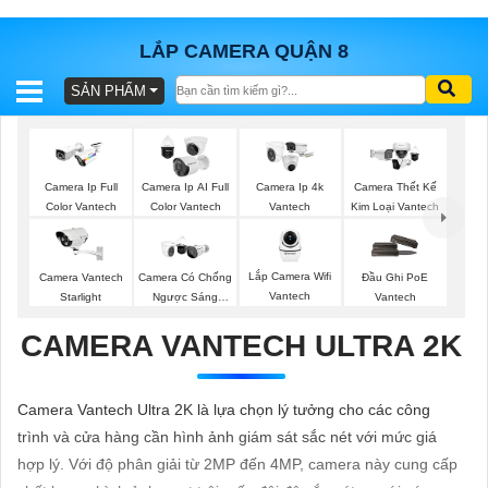
LẮP CAMERA QUẬN 8
SẢN PHẨM
BÁO
GIÁ
TRỌN
GÓI
Camera Ip Full
Camera Ip AI Full
Camera Ip 4k
Camera Thết Kế
Color Vantech
Color Vantech
Vantech
Kim Loại Vantech
SẢN
Lắp Camera Wifi
Camera Vantech
Camera Có Chống
Đầu Ghi PoE
Vantech
Starlight
Ngược Sáng
Vantech
PHẨM
Vantech
CAMERA VANTECH ULTRA 2K
TƯ
Camera Vantech Ultra 2K là lựa chọn lý tưởng cho các công
VẤN
trình và cửa hàng cần hình ảnh giám sát sắc nét với mức giá
LẮP
hợp lý. Với độ phân giải từ 2MP đến 4MP, camera này cung cấp