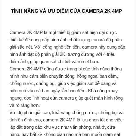
TÍNH NĂNG VÀ ƯU ĐIỂM CỦA CAMERA 2K 4MP
Camera 2K 4MP là một thiết bị giám sát hiện đại được
thiết kế để cung cấp hình ảnh chất lượng cao và độ phân
giải sắc nét. Với công nghệ tiên tiến, camera này cung cấp
hình ảnh đạt độ phân giải 2K, tương đương với 4 triệu
điểm ảnh, giúp quan sát chi tiết và rõ nét hơn.
Camera 2K 4MP cũng được trang bị các tính năng thông
minh như cảm biến chuyển động, hồng ngoại ban đêm,
chống nước, chống bụi, giúp việc giám sát dễ dàng và
hiệu quả vào cả ban ngày lẫn ban đêm. Khả năng xoay
ngang, dọc linh hoạt của camera giúp quét màn hình rộng
và rõ ràng hơn.
Với độ phân giải cao, khả năng chống nước, chống bụi và
tính ổn định cao, camera 2K 4MP là lựa chọn tốt cho việc
lắp đặt trong các khu vực như văn phòng, nhà ở, cửa
hàng, hay bất kỳ không gian nào mà bạn muốn giám sát