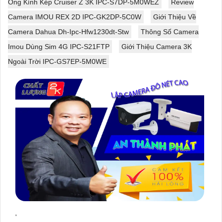
Ống Kính Kép Cruiser Z 3K IPC-S7DP-5M0WEZ
Review
Camera IMOU REX 2D IPC-GK2DP-5C0W
Giới Thiệu Về
Camera Dahua Dh-Ipc-Hfw1230dt-Stw
Thông Số Camera
Imou Dùng Sim 4G IPC-S21FTP
Giới Thiệu Camera 3K
Ngoài Trời IPC-GS7EP-5M0WE
'