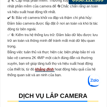
⋩
4:
Cập nhật phần mềm: Thường xuyên kiểm tra và cập
nhật phần mềm của camera để 🔄
Chắc chắn rằng
an toàn
và hiệu suất hoạt động tốt nhất.
✔️
5:
Bảo vệ camera khỏi va đập và thậm chí phá hủy:
Đảm bảo camera được lắp đặt ở nơi an toàn và khó bị tác
động từ bên ngoài.
️✅
6:
Kiểm tra hệ thống lưu trữ: Đảm bảo dữ liệu được lưu
trữ an toàn và thông minh để tránh mất mát dữ liệu quan
trọng.
Bằng việc tuân thủ và thực hiện các biện pháp bảo trì và
bảo vệ camera 2K 4MP một cách đúng đắn và thường
xuyên, bạn sẽ giúp tăng tuổi thọ và hiệu suất hoạt động
của thiết bị, từ đó
khẳng định
hoạt động hiệu quả của hệ
thống quan sát và an ninh của bạn.
DỊCH VỤ LẮP CAMERA