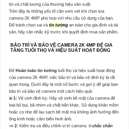
tín và chất lượng của thương hiệu sản xuất.
Trên đây là những yếu tố cần xem xét khi chọn lựa
camera 2K 4MP phù hợp với nhu cầu sử dụng của bạn.
Để tránh chọn sai và
tin tưởng
an toàn cho gia đình và tài
sản, hãy cân nhắc kỹ trước khi quyết định mua sản phẩm.
BẢO TRÌ VÀ BẢO VỆ CAMERA 2K 4MP ĐỂ GIA
TĂNG TUỔI THỌ VÀ HIỆU SUẤT HOẠT ĐỘNG
Để
Hoàn toàn tin tưởng
tuổi thọ và hiệu suất hoạt động
của camera 2K 4MP, việc bảo trì và bảo vệ định kỳ là rất
quan trọng. Dưới đây là một số bước và gợi ý để giúp bạn
bảo trì và bảo vệ camera một cách hiệu quả:
💫
1:
Vệ sinh định kỳ: Hãy vệ sinh bề mặt của camera để
loại bỏ bụi, bã nhờn và chất bẩn khác. Sử dụng khăn mềm
hoặc cọ nhẹ để lau sạch bề mặt mà không ảnh hưởng đến
ống kính hoặc cảm biến hình ảnh.
📣
2:
Kiểm tra và điều chỉnh vị trí camera: ☣️
chắc chắn