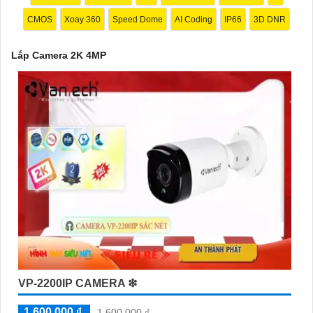
CMOS
Xoay 360
Speed Dome
AI Coding
IP66
3D DNR
Lắp Camera 2K 4MP
'
VP-2200IP CAMERA ❇
1,600,000 ₫
1,600,000 ₫