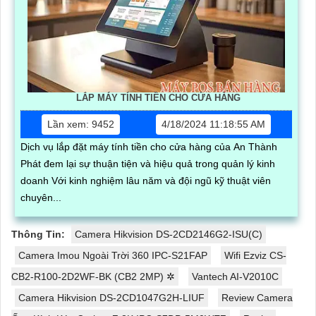
LẮP MÁY TÍNH TIỀN CHO CỬA HÀNG
Lần xem: 9452
4/18/2024 11:18:55 AM
Dịch vụ lắp đặt máy tính tiền cho cửa hàng của An Thành
Phát đem lại sự thuận tiện và hiệu quả trong quản lý kinh
doanh Với kinh nghiệm lâu năm và đội ngũ kỹ thuật viên
chuyên...
Thông Tin:
Camera Hikvision DS-2CD2146G2-ISU(C)
Camera Imou Ngoài Trời 360 IPC-S21FAP
Wifi Ezviz CS-
CB2-R100-2D2WF-BK (CB2 2MP) ✲
Vantech AI-V2010C
Camera Hikvision DS-2CD1047G2H-LIUF
Review Camera