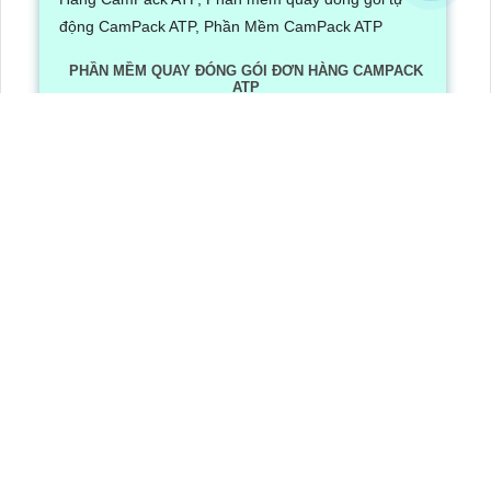
PHẦN MỀM QUAY ĐÓNG GÓI ĐƠN HÀNG CAMPACK
ATP
Lần xem: 1256
6/30/2026 3:16:12 PM
Phần Mềm Quay Đóng Gói Đơn Hàng CamPack ATP là
phần mềm có tích hợp công nghệ Ai nhận diện và dọc
mã QR/ bar code khi camera quay được mã vận đơn
LẮP CAMERA QUẬN 8
Camera Văn Phòng
Camera Gia Đình
Camera Cửa Hàng
Camera Nhà Xưởng
CÔNG TY TNHH TM-DV AN THÀNH PHÁT
Đơn vị thi công lắp đặt hệ thống camera quan sát chuyên nghiệp
Trụ Sở
: 51 Lũy Bán Bích, , Phường Phú Thạnh, TP.HCM