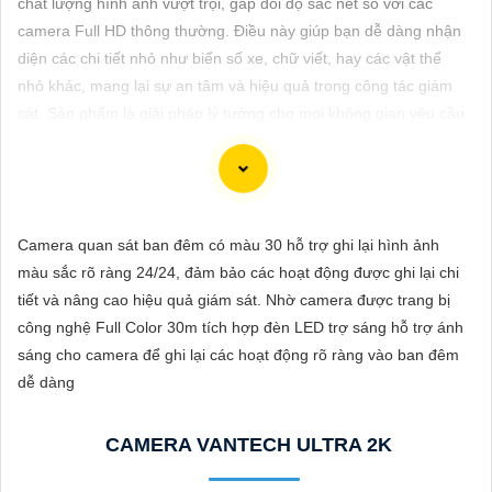
chất lượng hình ảnh vượt trội, gấp đôi độ sắc nét so với các
ĐẶT
camera Full HD thông thường. Điều này giúp bạn dễ dàng nhận
diện các chi tiết nhỏ như biển số xe, chữ viết, hay các vật thể
nhỏ khác, mang lại sự an tâm và hiệu quả trong công tác giám
PHỤ
sát. Sản phẩm là giải pháp lý tưởng cho mọi không gian yêu cầu
KIỆN
độ rõ nét cao.
CAMERA
Camera quan sát ban đêm có màu 30 hỗ trợ ghi lại hình ảnh
TƯ
Dĩ Nam xin giới thiệu Camera 2K 4MP chuyên nghiệp cho dự án
màu sắc rõ ràng 24/24, đảm bảo các hoạt động được ghi lại chi
VẤN
của bạn. Camera này có độ phân giải cao, hình ảnh sắc nét, độ
tiết và nâng cao hiệu quả giám sát. Nhờ camera được trang bị
bền cao và các tính năng an ninh thông minh. Bạn có thể sử
DỊCH
công nghệ Full Color 30m tích hợp đèn LED trợ sáng hỗ trợ ánh
dụng camera này để giám sát và bảo vệ dự án của mình một
VỤ
sáng cho camera để ghi lại các hoạt động rõ ràng vào ban đêm
cách hiệu quả. Nếu bạn cần thêm thông tin hoặc hỗ trợ, vui lòng
dễ dàng
cho biết thêm chi tiết để chúng Từng công trình có thể hỗ trợ
bạn tốt hơn.
CAMERA VANTECH ULTRA 2K