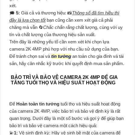
xét.
🗯️
5:
Giá cả và thương hiệu: 📸
Thông số đã tìm hiều thì
đầy là lựa chọn tốt
bạn cũng cần xem xét giá cả phải
chăng mà vẫn 🔄
Chắc chắn rằng
chất lượng, cùng với uy
tín và chất lượng của thương hiệu sản xuất.
Trên đây là những yếu tố cần xem xét khi chọn lựa
camera 2K 4MP phù hợp với nhu cầu sử dụng của bạn.
Để tránh chọn sai và
tin tưởng
an toàn cho gia đình và tài
sản, hãy cân nhắc kỹ trước khi quyết định mua sản phẩm.
BẢO TRÌ VÀ BẢO VỆ CAMERA 2K 4MP ĐỂ GIA
TĂNG TUỔI THỌ VÀ HIỆU SUẤT HOẠT ĐỘNG
Để
Hoàn toàn tin tưởng
tuổi thọ và hiệu suất hoạt động
của camera 2K 4MP, việc bảo trì và bảo vệ định kỳ là rất
quan trọng. Dưới đây là một số bước và gợi ý để giúp bạn
bảo trì và bảo vệ camera một cách hiệu quả:
💫
1:
Vệ sinh định kỳ: Hãy vệ sinh bề mặt của camera để