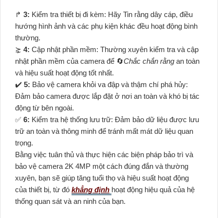
️↱
3:
Kiểm tra thiết bị đi kèm: Hãy Tin rằng dây cáp, điều
hướng hình ảnh và các phụ kiện khác đều hoạt động bình
thường.
⋩
4:
Cập nhật phần mềm: Thường xuyên kiểm tra và cập
nhật phần mềm của camera để 🔄
Chắc chắn rằng
an toàn
và hiệu suất hoạt động tốt nhất.
✔️
5:
Bảo vệ camera khỏi va đập và thậm chí phá hủy:
Đảm bảo camera được lắp đặt ở nơi an toàn và khó bị tác
động từ bên ngoài.
️✅
6:
Kiểm tra hệ thống lưu trữ: Đảm bảo dữ liệu được lưu
trữ an toàn và thông minh để tránh mất mát dữ liệu quan
trọng.
Bằng việc tuân thủ và thực hiện các biện pháp bảo trì và
bảo vệ camera 2K 4MP một cách đúng đắn và thường
xuyên, bạn sẽ giúp tăng tuổi thọ và hiệu suất hoạt động
của thiết bị, từ đó
khẳng định
hoạt động hiệu quả của hệ
thống quan sát và an ninh của bạn.