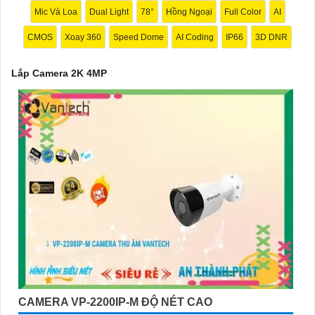
Mic Và Loa
Dual Light
78°
Hồng Ngoại
Full Color
AI
CMOS
Xoay 360
Speed Dome
AI Coding
IP66
3D DNR
Lắp Camera 2K 4MP
'
CAMERA VP-2200IP-M ĐỘ NÉT CAO