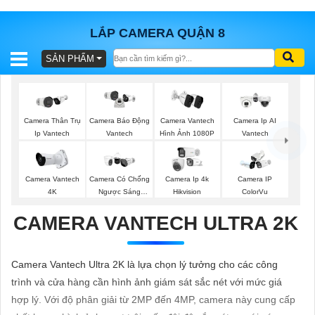
LẮP CAMERA QUẬN 8
SẢN PHẨM
BÁO
GIÁ
TRỌN
GÓI
Camera Thân Trụ
Camera Vantech
Camera Ip AI
Camera Báo Động
Ip Vantech
Hình Ảnh 1080P
Vantech
Vantech
SẢN
Camera Vantech
Camera Có Chống
Camera Ip 4k
Camera IP
4K
Ngược Sáng
Hikvision
ColorVu
PHẨM
Vantech
CAMERA VANTECH ULTRA 2K
TƯ
Camera Vantech Ultra 2K là lựa chọn lý tưởng cho các công
VẤN
trình và cửa hàng cần hình ảnh giám sát sắc nét với mức giá
LẮP
hợp lý. Với độ phân giải từ 2MP đến 4MP, camera này cung cấp