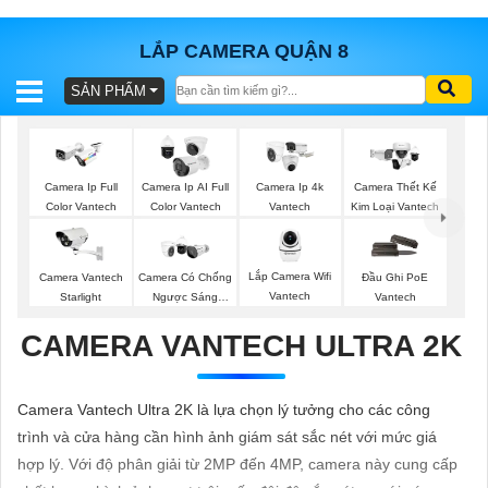
LẮP CAMERA QUẬN 8
SẢN PHẨM
BÁO
GIÁ
TRỌN
GÓI
Camera Ip Full
Camera Ip AI Full
Camera Ip 4k
Camera Thết Kế
Color Vantech
Color Vantech
Vantech
Kim Loại Vantech
SẢN
Lắp Camera Wifi
Camera Vantech
Camera Có Chống
Đầu Ghi PoE
Vantech
Starlight
Ngược Sáng
Vantech
PHẨM
Vantech
CAMERA VANTECH ULTRA 2K
TƯ
Camera Vantech Ultra 2K là lựa chọn lý tưởng cho các công
VẤN
trình và cửa hàng cần hình ảnh giám sát sắc nét với mức giá
LẮP
hợp lý. Với độ phân giải từ 2MP đến 4MP, camera này cung cấp