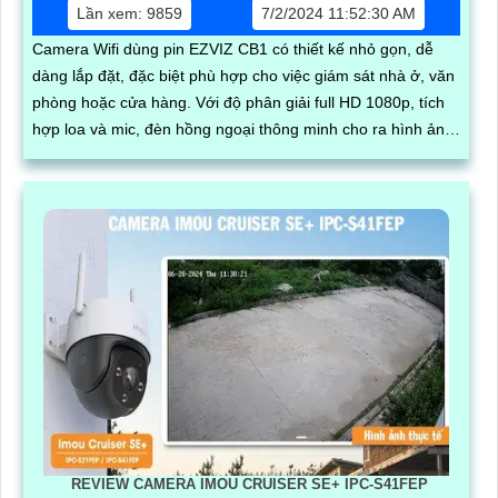
Lần xem: 9859
7/2/2024 11:52:30 AM
Camera Wifi dùng pin EZVIZ CB1 có thiết kế nhỏ gọn, dễ
dàng lắp đặt, đặc biệt phù hợp cho việc giám sát nhà ở, văn
phòng hoặc cửa hàng. Với độ phân giải full HD 1080p, tích
hợp loa và mic, đèn hồng ngoại thông minh cho ra hình ảnh
chất lượng ban đêm
REVIEW CAMERA IMOU CRUISER SE+ IPC-S41FEP