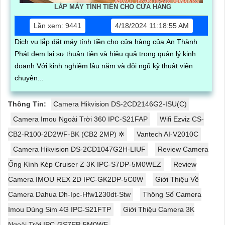
LẮP MÁY TÍNH TIỀN CHO CỬA HÀNG
Lần xem: 9441
4/18/2024 11:18:55 AM
Dịch vụ lắp đặt máy tính tiền cho cửa hàng của An Thành
Phát đem lại sự thuận tiện và hiệu quả trong quản lý kinh
doanh Với kinh nghiệm lâu năm và đội ngũ kỹ thuật viên
chuyên...
Thông Tin:
Camera Hikvision DS-2CD2146G2-ISU(C)
Camera Imou Ngoài Trời 360 IPC-S21FAP
Wifi Ezviz CS-
CB2-R100-2D2WF-BK (CB2 2MP) ✲
Vantech AI-V2010C
Camera Hikvision DS-2CD1047G2H-LIUF
Review Camera
Ống Kính Kép Cruiser Z 3K IPC-S7DP-5M0WEZ
Review
Camera IMOU REX 2D IPC-GK2DP-5C0W
Giới Thiệu Về
Camera Dahua Dh-Ipc-Hfw1230dt-Stw
Thông Số Camera
Imou Dùng Sim 4G IPC-S21FTP
Giới Thiệu Camera 3K
Ngoài Trời IPC-GS7EP-5M0WE