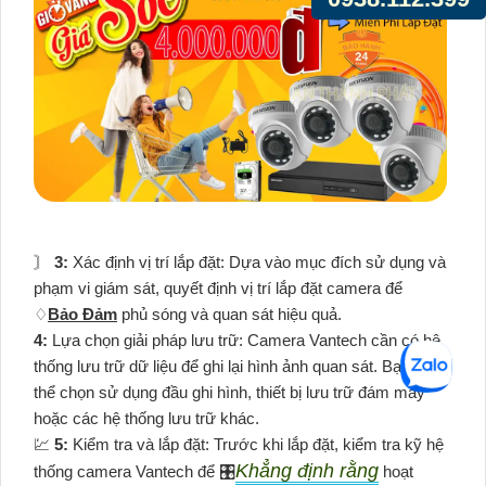
〙
3:
Xác định vị trí lắp đặt: Dựa vào mục đích sử dụng và
phạm vi giám sát, quyết định vị trí lắp đặt camera để
♢
Bảo Đảm
phủ sóng và quan sát hiệu quả.
4:
Lựa chọn giải pháp lưu trữ: Camera Vantech cần có hệ
thống lưu trữ dữ liệu để ghi lại hình ảnh quan sát. Bạn có
thể chọn sử dụng đầu ghi hình, thiết bị lưu trữ đám mây
hoặc các hệ thống lưu trữ khác.
💹
5:
Kiểm tra và lắp đặt: Trước khi lắp đặt, kiểm tra kỹ hệ
Khẳng định rằng
thống camera Vantech để 🎛
hoạt