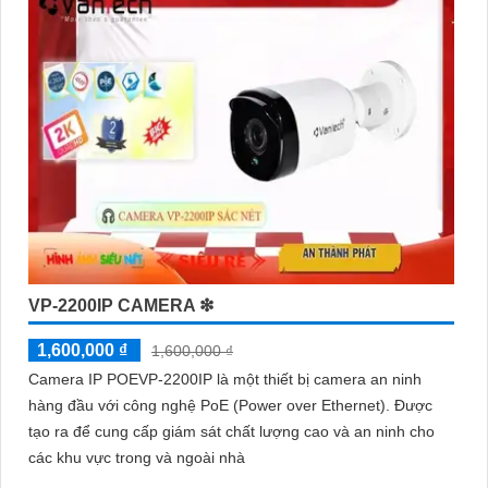
mang lại sự an tâm cho người dùng trong việc giám sát và bảo
vệ tài sản. Đồng thời, giá cả của sản phẩm cũng được đánh giá
là hợp lý, phải chăng.
Nếu bạn cần thêm thông tin chi tiết về sản phẩm hay muốn tư
vấn, hãy liên hệ với đại lý phân phối chính thức của Vantech để
được hỗ trợ tốt nhất.
VP-2200IP CAMERA ❇
1,600,000 ₫
1,600,000 ₫
Camera IP POEVP-2200IP là một thiết bị camera an ninh
hàng đầu với công nghệ PoE (Power over Ethernet). Được
tạo ra để cung cấp giám sát chất lượng cao và an ninh cho
'
các khu vực trong và ngoài nhà