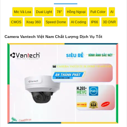
mang lại sự an tâm cho người dùng trong việc giám sát và bảo
vệ tài sản. Đồng thời, giá cả của sản phẩm cũng được đánh giá
Mic Và Loa
Dual Light
78°
Hồng Ngoại
Full Color
AI
là hợp lý, phải chăng.
CMOS
Xoay 360
Speed Dome
AI Coding
IP66
3D DNR
Nếu bạn cần thêm thông tin chi tiết về sản phẩm hay muốn tư
vấn, hãy liên hệ với đại lý phân phối chính thức của Vantech để
Camera Vantech Việt Nam Chất Lượng Dịch Vụ Tốt
được hỗ trợ tốt nhất.
'