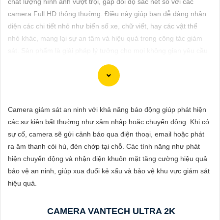
chất lượng hình ảnh vượt trội, gấp đôi độ sắc nét so với các
ĐẶT
camera Full HD thông thường. Điều này giúp bạn dễ dàng nhận
diện các chi tiết nhỏ như biển số xe, chữ viết, hay các vật thể
nhỏ khác, mang lại sự an tâm và hiệu quả trong công tác giám
PHỤ
sát. Sản phẩm là giải pháp lý tưởng cho mọi không gian yêu cầu
KIỆN
độ rõ nét cao.
CAMERA
Camera giám sát an ninh với khả năng báo động giúp phát hiện
TƯ
Dĩ tử cảm ơn bạn đã yêu câu giới thiệu về camera Vantech Việt
các sự kiện bất thường như xâm nhập hoặc chuyển động. Khi có
VẤN
Nam. Camera Vantech là một thương hiệu uy tín trong lĩnh vực
sự cố, camera sẽ gửi cảnh báo qua điện thoại, email hoặc phát
camera an ninh, cung cấp sản phẩm chất lượng với dịch vụ hậu
DỊCH
ra âm thanh còi hú, đèn chớp tại chỗ. Các tính năng như phát
mãi tốt.
VỤ
hiện chuyển động và nhận diện khuôn mặt tăng cường hiệu quả
Camera Vantech Việt Nam được đánh giá có chất lượng tốt, độ
bảo vệ an ninh, giúp xua đuổi kẻ xấu và bảo vệ khu vực giám sát
phân giải cao, hình ảnh sắc nét. camera Vantech còn được thiết
hiệu quả.
kế chống nước, chống va đập, phù hợp sử dụng trong nhiều môi
trường khác nhau.
CAMERA VANTECH ULTRA 2K
Với cam kết về chất lượng và dịch vụ, camera Vantech Việt Nam