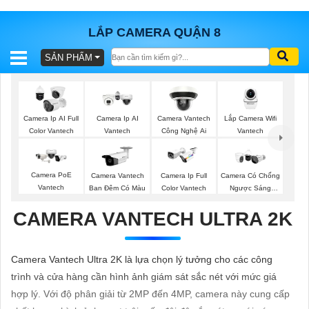
LẮP CAMERA QUẬN 8
SẢN PHẨM
BÁO
GIÁ
TRỌN
GÓI
Lắp Camera Wifi
Camera Ip AI Full
Camera Ip AI
Camera Vantech
Vantech
Color Vantech
Vantech
Công Nghệ Ai
SẢN
Camera PoE
Camera Vantech
Camera Ip Full
Camera Có Chống
Vantech
Ban Đêm Có Màu
Color Vantech
Ngược Sáng
PHẨM
Vantech
CAMERA VANTECH ULTRA 2K
TƯ
Camera Vantech Ultra 2K là lựa chọn lý tưởng cho các công
VẤN
trình và cửa hàng cần hình ảnh giám sát sắc nét với mức giá
LẮP
hợp lý. Với độ phân giải từ 2MP đến 4MP, camera này cung cấp