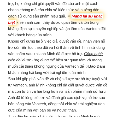
trợ, họ không chỉ giải quyết vấn đề của anh một cách
nhanh chóng mà còn chia sẻ kiến thức và hướng dẫn
cách sử dụng sản phẩm hiệu quả. 🔆
Mang lại sự khác
biệt
khiến anh cảm thấy được quan tâm và tôn trọng,
khẳng định sự chuyên nghiệp và tận tâm của Vantech đối
với khách hàng của mình.
Không chỉ dừng lại ở việc giải quyết vấn đề, nhân viên hỗ
trợ còn liên tục theo dõi và hỏi thăm về tình hình sử dụng
sản phẩm sau khi anh Minh đã được hỗ trợ.
Công nghệ
hiện đại được ứng dụng
thể hiện sự quan tâm và mong
muốn cải thiện không ngừng của Vantech để ♢
Bảo Đảm
khách hàng hài lòng với trải nghiệm của mình.
Sau khi gặp phải vấn đề và nhận được sự hỗ trợ tuyệt vời
từ Vantech, anh Minh không chỉ đã giải quyết được vấn đề
mà còn tự tin và hài lòng hơn với sản phẩm mình sở hữu.
Anh đã tỏ lòng biết ơn và đánh giá cao dịch vụ hỗ trợ sau
bán hàng của Vantech, đồng thời chia sẻ trải nghiệm tích
cực của mình với bạn bè và người thân.
Tính đến lúc này, phản hồi tích cực từ anh Minh là một