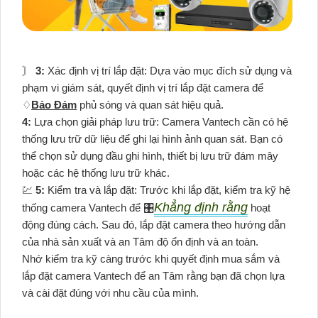
〙
3:
Xác định vị trí lắp đặt: Dựa vào mục đích sử dụng và
phạm vi giám sát, quyết định vị trí lắp đặt camera để
♢
Bảo Đảm
phủ sóng và quan sát hiệu quả.
4:
Lựa chọn giải pháp lưu trữ: Camera Vantech cần có hệ
thống lưu trữ dữ liệu để ghi lại hình ảnh quan sát. Bạn có
thể chọn sử dụng đầu ghi hình, thiết bị lưu trữ đám mây
hoặc các hệ thống lưu trữ khác.
💹
5:
Kiểm tra và lắp đặt: Trước khi lắp đặt, kiểm tra kỹ hệ
Khẳng định rằng
thống camera Vantech để 🎛
hoạt
động đúng cách. Sau đó, lắp đặt camera theo hướng dẫn
của nhà sản xuất và an Tâm độ ổn định và an toàn.
Nhớ kiểm tra kỹ càng trước khi quyết định mua sắm và
lắp đặt camera Vantech để an Tâm rằng bạn đã chọn lựa
và cài đặt đúng với nhu cầu của mình.