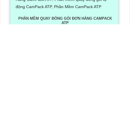
PHẦN MỀM QUAY ĐÓNG GÓI ĐƠN HÀNG CAMPACK
ATP
Lần xem: 1243
6/30/2026 3:16:12 PM
Phần Mềm Quay Đóng Gói Đơn Hàng CamPack ATP là
phần mềm có tích hợp công nghệ Ai nhận diện và dọc
mã QR/ bar code khi camera quay được mã vận đơn
LẮP CAMERA QUẬN 8
Camera Văn Phòng
Camera Gia Đình
Camera Cửa Hàng
Camera Nhà Xưởng
CÔNG TY TNHH TM-DV AN THÀNH PHÁT
Đơn vị thi công lắp đặt hệ thống camera quan sát chuyên nghiệp
Trụ Sở
: 51 Lũy Bán Bích, , Phường Phú Thạnh, TP.HCM