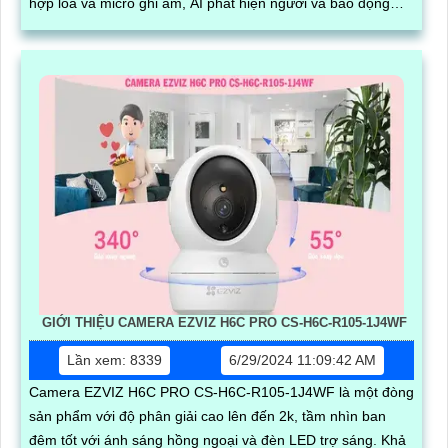
hợp loa và micro ghi âm, AI phát hiện người và báo động
chuyển động chuẩn
GIỚI THIỆU CAMERA EZVIZ H6C PRO CS-H6C-R105-1J4WF
Lần xem: 8339
6/29/2024 11:09:42 AM
Camera EZVIZ H6C PRO CS-H6C-R105-1J4WF là một đòng
sản phẩm với độ phân giải cao lên đến 2k, tầm nhìn ban
đêm tốt với ánh sáng hồng ngoại và đèn LED trợ sáng. Khả