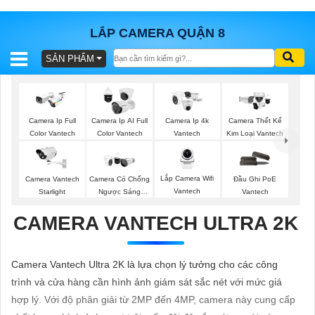
LẮP CAMERA QUẬN 8
SẢN PHẨM
BÁO
GIÁ
TRỌN
GÓI
Camera Ip Full
Camera Ip AI Full
Camera Ip 4k
Camera Thết Kế
Color Vantech
Color Vantech
Vantech
Kim Loại Vantech
SẢN
Lắp Camera Wifi
Camera Vantech
Camera Có Chống
Đầu Ghi PoE
Vantech
Starlight
Ngược Sáng
Vantech
PHẨM
Vantech
CAMERA VANTECH ULTRA 2K
TƯ
Camera Vantech Ultra 2K là lựa chọn lý tưởng cho các công
VẤN
trình và cửa hàng cần hình ảnh giám sát sắc nét với mức giá
LẮP
hợp lý. Với độ phân giải từ 2MP đến 4MP, camera này cung cấp