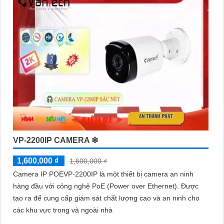
mang lại sự an tâm cho người dùng trong việc giám sát và bảo
vệ tài sản. Đồng thời, giá cả của sản phẩm cũng được đánh giá
là hợp lý, phải chăng.
Nếu bạn cần thêm thông tin chi tiết về sản phẩm hay muốn tư
vấn, hãy liên hệ với đại lý phân phối chính thức của Vantech để
được hỗ trợ tốt nhất.
VP-2200IP CAMERA ❇
1,600,000 ₫
1,600,000 ₫
Camera IP POEVP-2200IP là một thiết bị camera an ninh
hàng đầu với công nghệ PoE (Power over Ethernet). Được
tạo ra để cung cấp giám sát chất lượng cao và an ninh cho
'
các khu vực trong và ngoài nhà