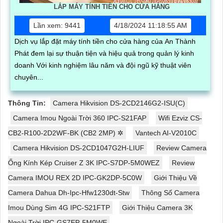
LẮP MÁY TÍNH TIỀN CHO CỬA HÀNG
Lần xem: 9441
4/18/2024 11:18:55 AM
Dịch vụ lắp đặt máy tính tiền cho cửa hàng của An Thành
Phát đem lại sự thuận tiện và hiệu quả trong quản lý kinh
doanh Với kinh nghiệm lâu năm và đội ngũ kỹ thuật viên
chuyên...
Thông Tin:
Camera Hikvision DS-2CD2146G2-ISU(C)
Camera Imou Ngoài Trời 360 IPC-S21FAP
Wifi Ezviz CS-
CB2-R100-2D2WF-BK (CB2 2MP) ✲
Vantech AI-V2010C
Camera Hikvision DS-2CD1047G2H-LIUF
Review Camera
Ống Kính Kép Cruiser Z 3K IPC-S7DP-5M0WEZ
Review
Camera IMOU REX 2D IPC-GK2DP-5C0W
Giới Thiệu Về
Camera Dahua Dh-Ipc-Hfw1230dt-Stw
Thông Số Camera
Imou Dùng Sim 4G IPC-S21FTP
Giới Thiệu Camera 3K
Ngoài Trời IPC-GS7EP-5M0WE