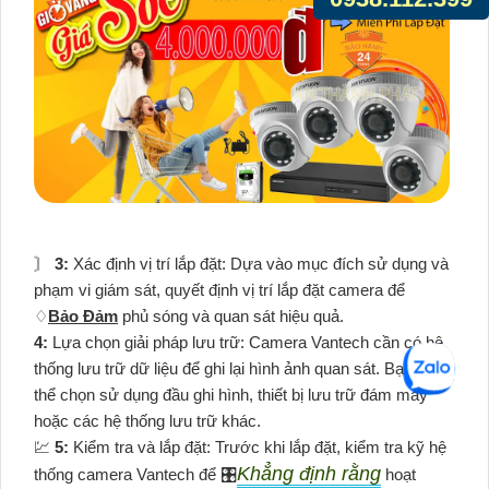
〙
3:
Xác định vị trí lắp đặt: Dựa vào mục đích sử dụng và
phạm vi giám sát, quyết định vị trí lắp đặt camera để
♢
Bảo Đảm
phủ sóng và quan sát hiệu quả.
4:
Lựa chọn giải pháp lưu trữ: Camera Vantech cần có hệ
thống lưu trữ dữ liệu để ghi lại hình ảnh quan sát. Bạn có
thể chọn sử dụng đầu ghi hình, thiết bị lưu trữ đám mây
hoặc các hệ thống lưu trữ khác.
💹
5:
Kiểm tra và lắp đặt: Trước khi lắp đặt, kiểm tra kỹ hệ
Khẳng định rằng
thống camera Vantech để 🎛
hoạt