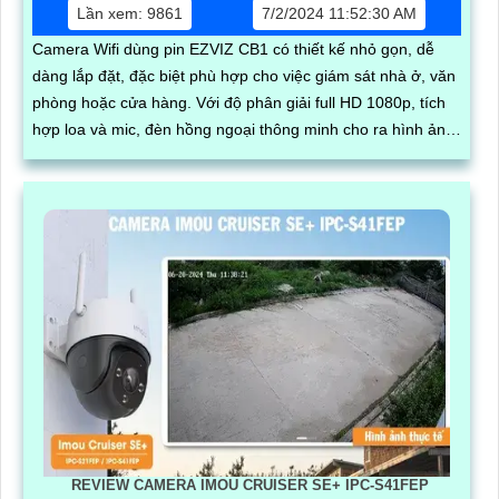
Lần xem: 9861
7/2/2024 11:52:30 AM
Camera Wifi dùng pin EZVIZ CB1 có thiết kế nhỏ gọn, dễ
dàng lắp đặt, đặc biệt phù hợp cho việc giám sát nhà ở, văn
phòng hoặc cửa hàng. Với độ phân giải full HD 1080p, tích
hợp loa và mic, đèn hồng ngoại thông minh cho ra hình ảnh
chất lượng ban đêm
REVIEW CAMERA IMOU CRUISER SE+ IPC-S41FEP