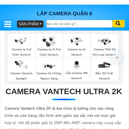
LẮP CAMERA QUẬN 8
SẢN PHẨM
BÁO
GIÁ
TRỌN
GÓI
Camera Ip Full
Camera Ip AI Full
Camera Ip 4k
Camera Thết Kế
Color Vantech
Color Vantech
Vantech
Kim Loại Vantech
SẢN
Lắp Camera Wifi
Camera Vantech
Camera Có Chống
Đầu Ghi PoE
Vantech
Starlight
Ngược Sáng
Vantech
PHẨM
Vantech
CAMERA VANTECH ULTRA 2K
TƯ
Camera Vantech Ultra 2K là lựa chọn lý tưởng cho các công
VẤN
trình và cửa hàng cần hình ảnh giám sát sắc nét với mức giá
LẮP
hợp lý. Với độ phân giải từ 2MP đến 4MP, camera này cung cấp