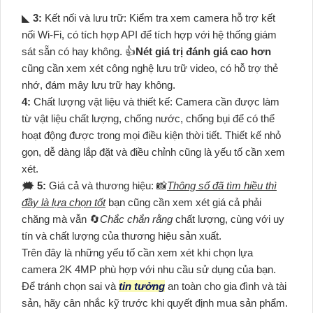
◣
3:
Kết nối và lưu trữ: Kiểm tra xem camera hỗ trợ kết
nối Wi-Fi, có tích hợp API để tích hợp với hệ thống giám
sát sẵn có hay không. 👍
Nét giá trị đánh giá cao hơn
cũng cần xem xét công nghệ lưu trữ video, có hỗ trợ thẻ
nhớ, đám mây lưu trữ hay không.
4:
Chất lượng vật liệu và thiết kế: Camera cần được làm
từ vật liệu chất lượng, chống nước, chống bụi để có thể
hoạt động được trong mọi điều kiện thời tiết. Thiết kế nhỏ
gọn, dễ dàng lắp đặt và điều chỉnh cũng là yếu tố cần xem
xét.
🗯️
5:
Giá cả và thương hiệu: 📸
Thông số đã tìm hiều thì
đầy là lựa chọn tốt
bạn cũng cần xem xét giá cả phải
chăng mà vẫn 🔄
Chắc chắn rằng
chất lượng, cùng với uy
tín và chất lượng của thương hiệu sản xuất.
Trên đây là những yếu tố cần xem xét khi chọn lựa
camera 2K 4MP phù hợp với nhu cầu sử dụng của bạn.
Để tránh chọn sai và
tin tưởng
an toàn cho gia đình và tài
sản, hãy cân nhắc kỹ trước khi quyết định mua sản phẩm.