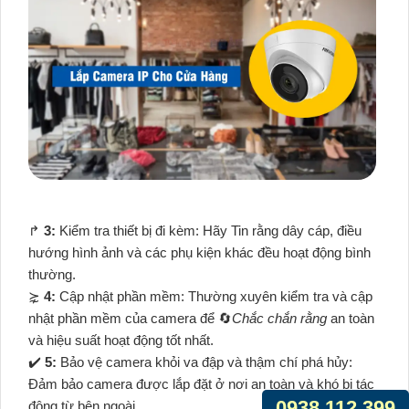
️↱
3:
Kiểm tra thiết bị đi kèm: Hãy Tin rằng dây cáp, điều
hướng hình ảnh và các phụ kiện khác đều hoạt động bình
thường.
⋩
4:
Cập nhật phần mềm: Thường xuyên kiểm tra và cập
nhật phần mềm của camera để 🔄
Chắc chắn rằng
an toàn
và hiệu suất hoạt động tốt nhất.
✔️
5:
Bảo vệ camera khỏi va đập và thậm chí phá hủy:
Đảm bảo camera được lắp đặt ở nơi an toàn và khó bị tác
0938.112.399
động từ bên ngoài.