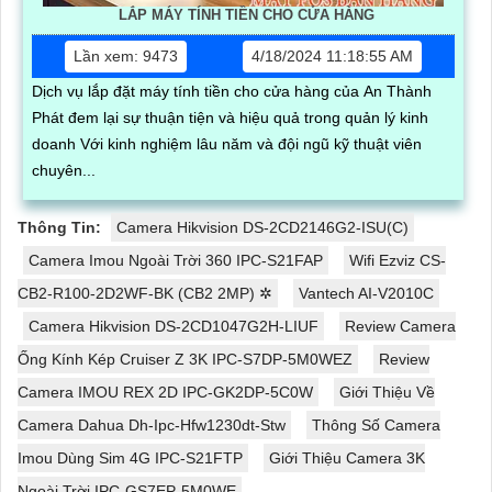
LẮP MÁY TÍNH TIỀN CHO CỬA HÀNG
Lần xem: 9473
4/18/2024 11:18:55 AM
Dịch vụ lắp đặt máy tính tiền cho cửa hàng của An Thành
Phát đem lại sự thuận tiện và hiệu quả trong quản lý kinh
doanh Với kinh nghiệm lâu năm và đội ngũ kỹ thuật viên
chuyên...
Thông Tin:
Camera Hikvision DS-2CD2146G2-ISU(C)
Camera Imou Ngoài Trời 360 IPC-S21FAP
Wifi Ezviz CS-
CB2-R100-2D2WF-BK (CB2 2MP) ✲
Vantech AI-V2010C
Camera Hikvision DS-2CD1047G2H-LIUF
Review Camera
Ống Kính Kép Cruiser Z 3K IPC-S7DP-5M0WEZ
Review
Camera IMOU REX 2D IPC-GK2DP-5C0W
Giới Thiệu Về
Camera Dahua Dh-Ipc-Hfw1230dt-Stw
Thông Số Camera
Imou Dùng Sim 4G IPC-S21FTP
Giới Thiệu Camera 3K
Ngoài Trời IPC-GS7EP-5M0WE