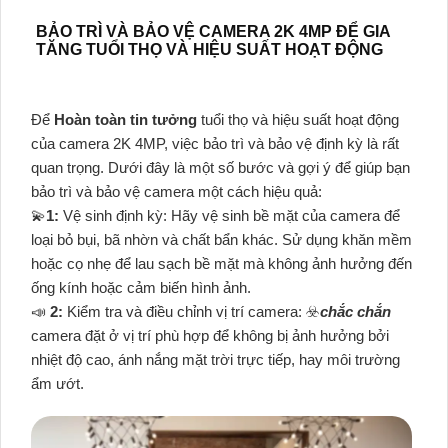
BẢO TRÌ VÀ BẢO VỆ CAMERA 2K 4MP ĐỂ GIA
TĂNG TUỔI THỌ VÀ HIỆU SUẤT HOẠT ĐỘNG
Để
Hoàn toàn tin tưởng
tuổi thọ và hiệu suất hoạt động
của camera 2K 4MP, việc bảo trì và bảo vệ định kỳ là rất
quan trọng. Dưới đây là một số bước và gợi ý để giúp bạn
bảo trì và bảo vệ camera một cách hiệu quả:
💫
1:
Vệ sinh định kỳ: Hãy vệ sinh bề mặt của camera để
loại bỏ bụi, bã nhờn và chất bẩn khác. Sử dụng khăn mềm
hoặc cọ nhẹ để lau sạch bề mặt mà không ảnh hưởng đến
ống kính hoặc cảm biến hình ảnh.
📣
2:
Kiểm tra và điều chỉnh vị trí camera: ☣️
chắc chắn
camera đặt ở vị trí phù hợp để không bị ảnh hưởng bởi
nhiệt độ cao, ánh nắng mặt trời trực tiếp, hay môi trường
ẩm ướt.