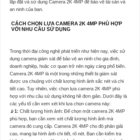
lắp đặt và sử dụng Camera 2K 4MP để bảo vệ tài sản và
an ninh của bạn.
CÁCH CHỌN LỰA CAMERA 2K 4MP PHÙ HỢP
VỚI NHU CẦU SỬ DỤNG
Trong thời đại công nghệ phát triển như hiện nay, việc sử
dụng camera giám sát để bảo vệ an ninh cho gia đình,
doanh nghiệp, hoặc cơ quan trở nên ngày càng phổ biến.
Camera 2K 4MP là một trong những thiết bị giám sát
được ưa chuộng với chất lượng hình ảnh sắc nét và chi
tiết cao. Tuy nhiên, việc chọn lựa camera 2K 4MP phù
hợp với nhu cầu sử dụng không hề đơn giản. Dưới đây là
các yếu tố cần xem xét khi lựa chọn camera này:
📡
1:
Chất lượng hình ảnh: Để chọn một camera 2K 4MP
phù hợp, bạn cần xem xét chất lượng hình ảnh mà
camera đó cung cấp. Camera 2K 4MP cho độ phân giải
cao, mang lại hình ảnh chi tiết, rõ nét. Bạn cần kiểm tra