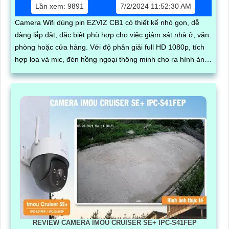
Lần xem: 9891
7/2/2024 11:52:30 AM
Camera Wifi dùng pin EZVIZ CB1 có thiết kế nhỏ gọn, dễ
dàng lắp đặt, đặc biệt phù hợp cho việc giám sát nhà ở, văn
phòng hoặc cửa hàng. Với độ phân giải full HD 1080p, tích
hợp loa và mic, đèn hồng ngoại thông minh cho ra hình ảnh
chất lượng ban đêm
REVIEW CAMERA IMOU CRUISER SE+ IPC-S41FEP