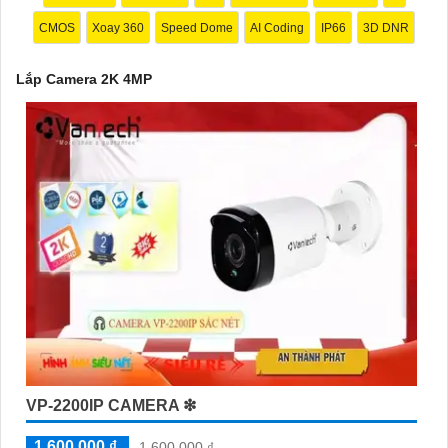
CMOS
Xoay 360
Speed Dome
AI Coding
IP66
3D DNR
Lắp Camera 2K 4MP
'
VP-2200IP CAMERA ❇
1,600,000 ₫
1,600,000 ₫