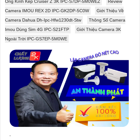
Ống Kính Kép Cruiser Z 3K IPC-S7DP-5M0WEZ
Review
Camera IMOU REX 2D IPC-GK2DP-5C0W
Giới Thiệu Về
Camera Dahua Dh-Ipc-Hfw1230dt-Stw
Thông Số Camera
Imou Dùng Sim 4G IPC-S21FTP
Giới Thiệu Camera 3K
Ngoài Trời IPC-GS7EP-5M0WE
'