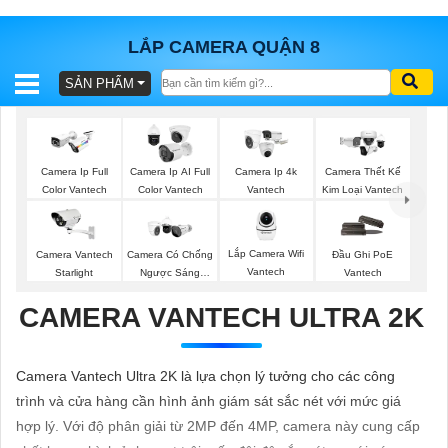
LẮP CAMERA QUẬN 8
SẢN PHẨM
BÁO
GIÁ
TRỌN
GÓI
Camera Ip Full
Camera Ip AI Full
Camera Ip 4k
Camera Thết Kế
Color Vantech
Color Vantech
Vantech
Kim Loại Vantech
SẢN
Lắp Camera Wifi
Camera Vantech
Camera Có Chống
Đầu Ghi PoE
Vantech
Starlight
Ngược Sáng
Vantech
PHẨM
Vantech
CAMERA VANTECH ULTRA 2K
TƯ
Camera Vantech Ultra 2K là lựa chọn lý tưởng cho các công
VẤN
trình và cửa hàng cần hình ảnh giám sát sắc nét với mức giá
LẮP
hợp lý. Với độ phân giải từ 2MP đến 4MP, camera này cung cấp