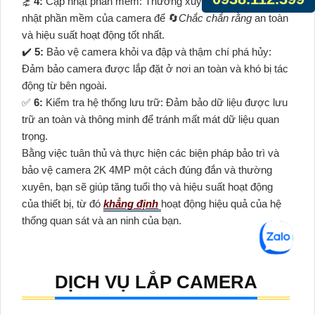
⋩
4:
Cập nhật phần mềm: Thường xuyên kiểm tra và cập
nhật phần mềm của camera để 🔄
Chắc chắn rằng
an toàn
và hiệu suất hoạt động tốt nhất.
✔️
5:
Bảo vệ camera khỏi va đập và thậm chí phá hủy:
Đảm bảo camera được lắp đặt ở nơi an toàn và khó bị tác
động từ bên ngoài.
️✅
6:
Kiểm tra hệ thống lưu trữ: Đảm bảo dữ liệu được lưu
trữ an toàn và thông minh để tránh mất mát dữ liệu quan
trọng.
Bằng việc tuân thủ và thực hiện các biện pháp bảo trì và
bảo vệ camera 2K 4MP một cách đúng đắn và thường
xuyên, bạn sẽ giúp tăng tuổi thọ và hiệu suất hoạt động
của thiết bị, từ đó
khẳng định
hoạt động hiệu quả của hệ
thống quan sát và an ninh của bạn.
DỊCH VỤ LẮP CAMERA