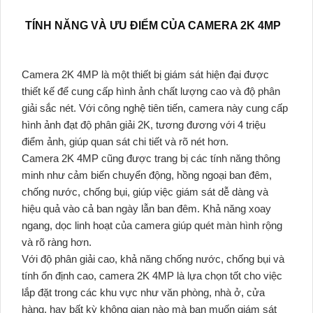
TÍNH NĂNG VÀ ƯU ĐIỂM CỦA CAMERA 2K 4MP
Camera 2K 4MP là một thiết bị giám sát hiện đại được
thiết kế để cung cấp hình ảnh chất lượng cao và độ phân
giải sắc nét. Với công nghệ tiên tiến, camera này cung cấp
hình ảnh đạt độ phân giải 2K, tương đương với 4 triệu
điểm ảnh, giúp quan sát chi tiết và rõ nét hơn.
Camera 2K 4MP cũng được trang bị các tính năng thông
minh như cảm biến chuyển động, hồng ngoại ban đêm,
chống nước, chống bụi, giúp việc giám sát dễ dàng và
hiệu quả vào cả ban ngày lẫn ban đêm. Khả năng xoay
ngang, dọc linh hoạt của camera giúp quét màn hình rộng
và rõ ràng hơn.
Với độ phân giải cao, khả năng chống nước, chống bụi và
tính ổn định cao, camera 2K 4MP là lựa chọn tốt cho việc
lắp đặt trong các khu vực như văn phòng, nhà ở, cửa
hàng, hay bất kỳ không gian nào mà bạn muốn giám sát