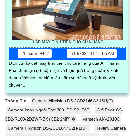
LẮP MÁY TÍNH TIỀN CHO CỬA HÀNG
Lần xem: 9447
4/18/2024 11:18:55 AM
Dịch vụ lắp đặt máy tính tiền cho cửa hàng của An Thành
Phát đem lại sự thuận tiện và hiệu quả trong quản lý kinh
doanh Với kinh nghiệm lâu năm và đội ngũ kỹ thuật viên
chuyên...
Thông Tin:
Camera Hikvision DS-2CD2146G2-ISU(C)
Camera Imou Ngoài Trời 360 IPC-S21FAP
Wifi Ezviz CS-
CB2-R100-2D2WF-BK (CB2 2MP) ✲
Vantech AI-V2010C
Camera Hikvision DS-2CD1047G2H-LIUF
Review Camera