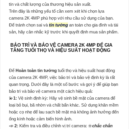
tín và chất lượng của thương hiệu sản xuất.
Trên đây là những yếu tố cần xem xét khi chọn lựa
camera 2K 4MP phù hợp với nhu cầu sử dụng của bạn.
Để tránh chọn sai và
tin tưởng
an toàn cho gia đình và tài
sản, hãy cân nhắc kỹ trước khi quyết định mua sản phẩm.
BẢO TRÌ VÀ BẢO VỆ CAMERA 2K 4MP ĐỂ GIA
TĂNG TUỔI THỌ VÀ HIỆU SUẤT HOẠT ĐỘNG
Để
Hoàn toàn tin tưởng
tuổi thọ và hiệu suất hoạt động
của camera 2K 4MP, việc bảo trì và bảo vệ định kỳ là rất
quan trọng. Dưới đây là một số bước và gợi ý để giúp bạn
bảo trì và bảo vệ camera một cách hiệu quả:
💫
1:
Vệ sinh định kỳ: Hãy vệ sinh bề mặt của camera để
loại bỏ bụi, bã nhờn và chất bẩn khác. Sử dụng khăn mềm
hoặc cọ nhẹ để lau sạch bề mặt mà không ảnh hưởng đến
ống kính hoặc cảm biến hình ảnh.
📣
2:
Kiểm tra và điều chỉnh vị trí camera: ☣️
chắc chắn