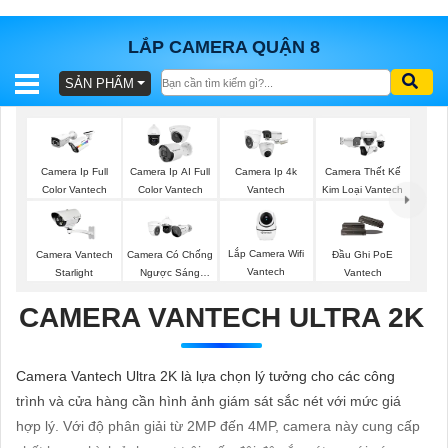
LẮP CAMERA QUẬN 8
SẢN PHẨM
BÁO
GIÁ
TRỌN
GÓI
Camera Ip Full
Camera Ip AI Full
Camera Ip 4k
Camera Thết Kế
Color Vantech
Color Vantech
Vantech
Kim Loại Vantech
SẢN
Lắp Camera Wifi
Camera Vantech
Camera Có Chống
Đầu Ghi PoE
Vantech
Starlight
Ngược Sáng
Vantech
PHẨM
Vantech
CAMERA VANTECH ULTRA 2K
TƯ
Camera Vantech Ultra 2K là lựa chọn lý tưởng cho các công
VẤN
trình và cửa hàng cần hình ảnh giám sát sắc nét với mức giá
LẮP
hợp lý. Với độ phân giải từ 2MP đến 4MP, camera này cung cấp