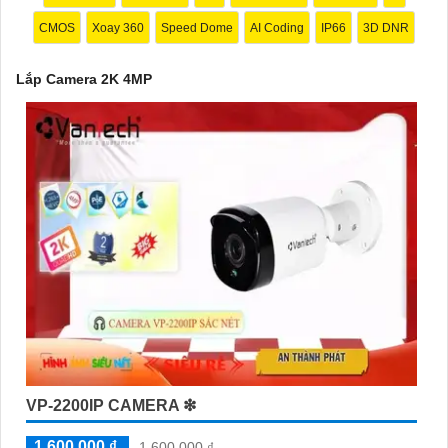
CMOS
Xoay 360
Speed Dome
AI Coding
IP66
3D DNR
Lắp Camera 2K 4MP
'
VP-2200IP CAMERA ❇
1,600,000 ₫
1,600,000 ₫