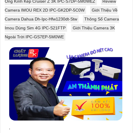
Ống Kính Kép Cruiser Z 3K IPC-S7DP-5M0WEZ
Review
Camera IMOU REX 2D IPC-GK2DP-5C0W
Giới Thiệu Về
Camera Dahua Dh-Ipc-Hfw1230dt-Stw
Thông Số Camera
Imou Dùng Sim 4G IPC-S21FTP
Giới Thiệu Camera 3K
Ngoài Trời IPC-GS7EP-5M0WE
'