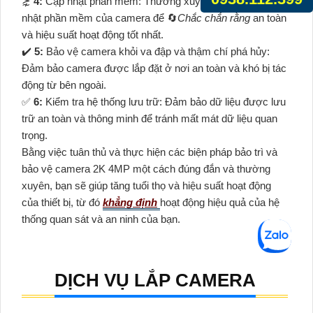
⋩
4:
Cập nhật phần mềm: Thường xuyên kiểm tra và cập
nhật phần mềm của camera để 🔄
Chắc chắn rằng
an toàn
và hiệu suất hoạt động tốt nhất.
✔️
5:
Bảo vệ camera khỏi va đập và thậm chí phá hủy:
Đảm bảo camera được lắp đặt ở nơi an toàn và khó bị tác
động từ bên ngoài.
️✅
6:
Kiểm tra hệ thống lưu trữ: Đảm bảo dữ liệu được lưu
trữ an toàn và thông minh để tránh mất mát dữ liệu quan
trọng.
Bằng việc tuân thủ và thực hiện các biện pháp bảo trì và
bảo vệ camera 2K 4MP một cách đúng đắn và thường
xuyên, bạn sẽ giúp tăng tuổi thọ và hiệu suất hoạt động
của thiết bị, từ đó
khẳng định
hoạt động hiệu quả của hệ
thống quan sát và an ninh của bạn.
DỊCH VỤ LẮP CAMERA