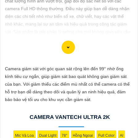
chất lượng hình ảnh vượt trội, gấp đôi độ sắc nét so với các
ĐẶT
camera Full HD thông thường. Điều này giúp bạn dễ dàng nhận
diện các chi tiết nhỏ như biển số xe, chữ viết, hay các vật thể
nhỏ khác, mang lại sự an tâm và hiệu quả trong công tác giám
PHỤ
sát. Sản phẩm là giải pháp lý tưởng cho mọi không gian yêu cầu
KIỆN
độ rõ nét cao.
CAMERA
Camera giám sát với góc quan sát rộng lên đến 99° nhờ ống
TƯ
Dĩ Nam xin giới thiệu Camera 2K 4MP chuyên nghiệp cho dự án
kính tiêu cự ngắn, giúp giám sát bao quát không gian giám sát
VẤN
của bạn. Camera này có độ phân giải cao, hình ảnh sắc nét, độ
của bạn. Với giảm thiểu các điểm mù nhất có thể camera có thể
bền cao và các tính năng an ninh thông minh. Bạn có thể sử
DỊCH
hỗ trợ bạn dễ dàng theo dõi và quản lý an ninh hiệu quả, đảm
dụng camera này để giám sát và bảo vệ dự án của mình một
VỤ
bảo bảo vệ tối ưu cho khu vực cần giám sát.
cách hiệu quả. Nếu bạn cần thêm thông tin hoặc hỗ trợ, vui lòng
cho biết thêm chi tiết để chúng Từng công trình có thể hỗ trợ
CAMERA VANTECH ULTRA 2K
bạn tốt hơn.
Mic Và Loa
Dual Light
78°
Hồng Ngoại
Full Color
AI