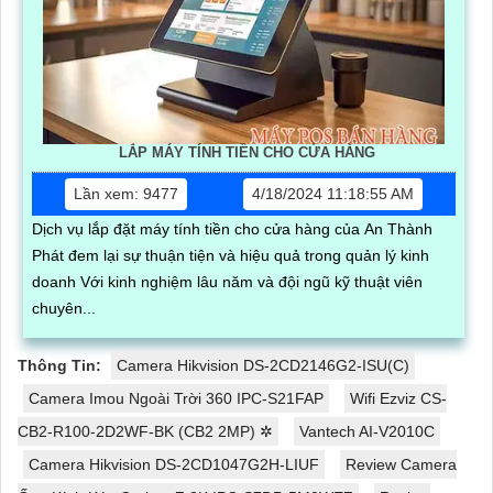
LẮP MÁY TÍNH TIỀN CHO CỬA HÀNG
Lần xem: 9477
4/18/2024 11:18:55 AM
Dịch vụ lắp đặt máy tính tiền cho cửa hàng của An Thành
Phát đem lại sự thuận tiện và hiệu quả trong quản lý kinh
doanh Với kinh nghiệm lâu năm và đội ngũ kỹ thuật viên
chuyên...
Thông Tin:
Camera Hikvision DS-2CD2146G2-ISU(C)
Camera Imou Ngoài Trời 360 IPC-S21FAP
Wifi Ezviz CS-
CB2-R100-2D2WF-BK (CB2 2MP) ✲
Vantech AI-V2010C
Camera Hikvision DS-2CD1047G2H-LIUF
Review Camera