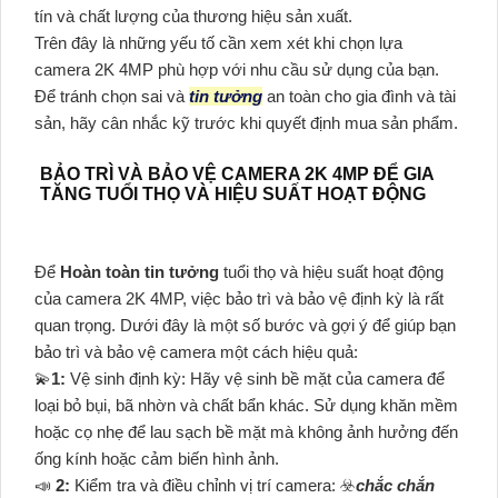
tín và chất lượng của thương hiệu sản xuất.
Trên đây là những yếu tố cần xem xét khi chọn lựa
camera 2K 4MP phù hợp với nhu cầu sử dụng của bạn.
Để tránh chọn sai và
tin tưởng
an toàn cho gia đình và tài
sản, hãy cân nhắc kỹ trước khi quyết định mua sản phẩm.
BẢO TRÌ VÀ BẢO VỆ CAMERA 2K 4MP ĐỂ GIA
TĂNG TUỔI THỌ VÀ HIỆU SUẤT HOẠT ĐỘNG
Để
Hoàn toàn tin tưởng
tuổi thọ và hiệu suất hoạt động
của camera 2K 4MP, việc bảo trì và bảo vệ định kỳ là rất
quan trọng. Dưới đây là một số bước và gợi ý để giúp bạn
bảo trì và bảo vệ camera một cách hiệu quả:
💫
1:
Vệ sinh định kỳ: Hãy vệ sinh bề mặt của camera để
loại bỏ bụi, bã nhờn và chất bẩn khác. Sử dụng khăn mềm
hoặc cọ nhẹ để lau sạch bề mặt mà không ảnh hưởng đến
ống kính hoặc cảm biến hình ảnh.
📣
2:
Kiểm tra và điều chỉnh vị trí camera: ☣️
chắc chắn