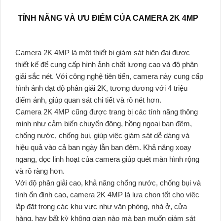
TÍNH NĂNG VÀ ƯU ĐIỂM CỦA CAMERA 2K 4MP
Camera 2K 4MP là một thiết bị giám sát hiện đại được
thiết kế để cung cấp hình ảnh chất lượng cao và độ phân
giải sắc nét. Với công nghệ tiên tiến, camera này cung cấp
hình ảnh đạt độ phân giải 2K, tương đương với 4 triệu
điểm ảnh, giúp quan sát chi tiết và rõ nét hơn.
Camera 2K 4MP cũng được trang bị các tính năng thông
minh như cảm biến chuyển động, hồng ngoại ban đêm,
chống nước, chống bụi, giúp việc giám sát dễ dàng và
hiệu quả vào cả ban ngày lẫn ban đêm. Khả năng xoay
ngang, dọc linh hoạt của camera giúp quét màn hình rộng
và rõ ràng hơn.
Với độ phân giải cao, khả năng chống nước, chống bụi và
tính ổn định cao, camera 2K 4MP là lựa chọn tốt cho việc
lắp đặt trong các khu vực như văn phòng, nhà ở, cửa
hàng, hay bất kỳ không gian nào mà bạn muốn giám sát