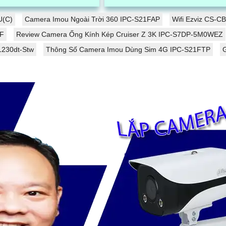
ay 360 cùng chống nước và
những vị trí không có mạng. Camera
..
EZVIZ...
U(C)
Camera Imou Ngoài Trời 360 IPC-S21FAP
Wifi Ezviz CS-
UF
Review Camera Ống Kính Kép Cruiser Z 3K IPC-S7DP-5M0WEZ
1230dt-Stw
Thông Số Camera Imou Dùng Sim 4G IPC-S21FTP