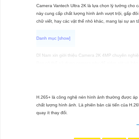
ĐẶT
Camera Vantech Ultra 2K là lựa chọn lý tưởng cho c
này cung cấp chất lượng hình ảnh vượt trội, gấp đôi
chữ viết, hay các vật thể nhỏ khác, mang lại sự an 
PHỤ
KIỆN
CAMERA
Dĩ Nam xin giới thiệu Camera 2K 4MP chuyên nghiệp
Bạn có thể sử dụng camera này để giám sát và bảo v
Từng công trình có thể hỗ trợ bạn tốt hơn.
TƯ
VẤN
DỊCH
H.265+ là công nghệ nén hình ảnh thường được áp 
VỤ
chất lượng hình ảnh. Là phiên bản cải tiến của H.2
quay ít thay đổi.