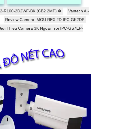
và đội ngũ kỹ thuật viên chuyên...
CB2-R100-2D2WF-BK (CB2 2MP) ✲
Vantech AI-
Review Camera IMOU REX 2D IPC-GK2DP-
Giới Thiệu Camera 3K Ngoài Trời IPC-GS7EP-