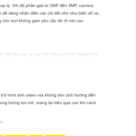
hợp lý. Với độ phân giải từ 2MP đến 4MP, camera
 dễ dàng nhận diện các chi tiết nhỏ như biển số xe,
ng cho mọi không gian yêu cầu độ rõ nét cao.
t, độ bền cao và các tính năng an ninh thông minh.
hỗ trợ, vui lòng cho biết thêm chi tiết để chúng
u trữ hình ảnh video mà không làm ảnh hưởng đến
ung lượng lưu trữ, mang lại hiệu quả cao khi cảnh