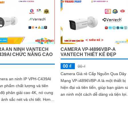
A AN NINH VANTECH
CAMERA VP-I4896VBP-A
439AI CHỨC NĂNG CAO
VANTECH THIẾT KẾ ĐẸP
00 ₫
00 ₫
Camera Giá rẻ Cấp Nguồn Qua Dây
mera an ninh IP VPH-C439AI
Mạng VP-i4896VBP-A là một thiết bị
ản phẩm chất lượng và tiên
hiện đại và tiên tiến, giúp bạn giám s
an ninh một cách dễ dàng và tiện lợi.
ảnh sắc nét và chi tiết. Hơn
Với chất lượng hình ảnh sắc nét...
h năng công nghệ AI...