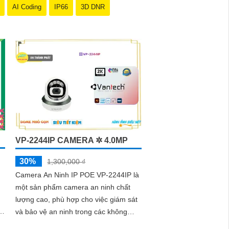
AI Coding
IP66
3D DNR
VP-2244IP CAMERA ✲ 4.0MP
30%
1,300,000 ₫
Camera An Ninh IP POE VP-2244IP là
một sản phẩm camera an ninh chất
lượng cao, phù hợp cho việc giám sát
ày
và bảo vệ an ninh trong các không
gian như gia đình, văn phòng, cửa