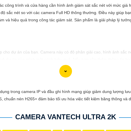
ác công trình và cửa hàng cần hình ảnh giám sát sắc nét với mức giá 
 độ sắc nét so với các camera Full HD thông thường. Điều này giúp bạn
tâm và hiệu quả trong công tác giám sát. Sản phẩm là giải pháp lý tưở
 cho dự án của bạn. Camera này có độ phân giải cao, hình ảnh sắc né
ệ dự án của mình một cách hiệu quả. Nếu bạn cần thêm thông tin hoặc 
dụng trong camera IP và đầu ghi hình mạng giúp giảm dung lượng lư
65, chuẩn nén H265+ đảm bảo tối ưu hóa việc tiết kiệm băng thông và d
CAMERA VANTECH ULTRA 2K