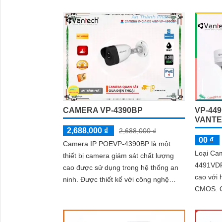
loại chắ
vực trong và ngoài nhà
ổn định t
CAMERA VP-4390BP
VP-44
VANTE
2,688,000 ₫
2,688,000 ₫
00 ₫
Camera IP POEVP-4390BP là một
Loại Ca
thiết bị camera giám sát chất lượng
4491VDP
cao được sử dụng trong hệ thống an
cao với 
ninh. Được thiết kế với công nghệ
CMOS. Camera này cung cấp hình
Power over Ethernet (PoE), camera
ảnh sinh
này không chỉ cung cấp hình ảnh sắc
dõi qua
nét mà còn dễ dàng lắp đặt và kết nối