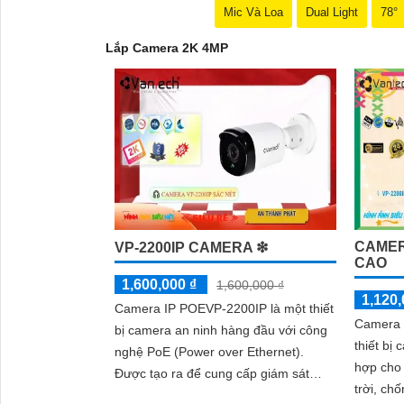
Mic Và Loa
Dual Light
78°
Lắp Camera 2K 4MP
CAMER
VP-2200IP CAMERA ❇
CAO
1,600,000 ₫
1,600,000 ₫
1,120,
Camera IP POEVP-2200IP là một thiết
Camera 
bị camera an ninh hàng đầu với công
thiết bị
nghệ PoE (Power over Ethernet).
hợp cho 
Được tạo ra để cung cấp giám sát
trời, chống 
'
chất lượng cao và an ninh cho các khu