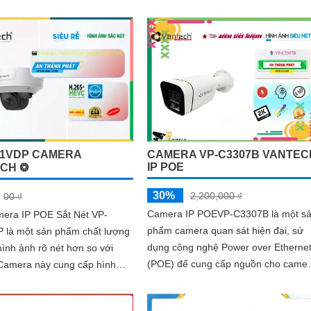
c chắn, nó đảm bảo độ bền và
trong điều kiện thiếu sáng
rong mọi điều kiện thời tiết
91VDP CAMERA
CAMERA VP-C3307B VANTEC
IP POE
CH ❂
30%
2,200,000 ₫
00 ₫
Camera IP POEVP-C3307B là một s
mera IP POE Sắt Nét VP-
phẩm camera quan sát hiện đại, sử
 là một sản phẩm chất lượng
dụng công nghệ Power over Etherne
hình ảnh rõ nét hơn so với
(POE) để cung cấp nguồn cho came
và truyền dữ liệu qua cùng một dây
 động và mượt giúp bạn theo
cáp...
 mạng LAN hoặc Internet