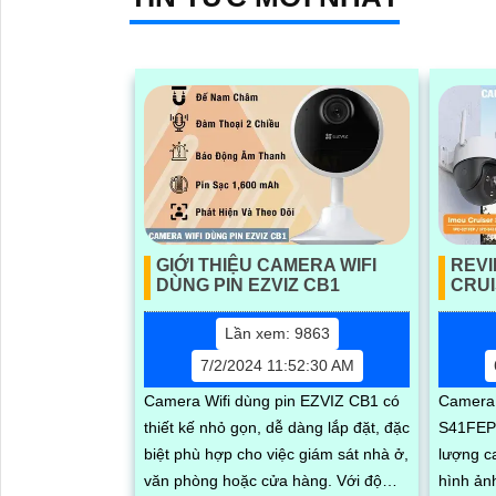
GIỚI THIỆU CAMERA WIFI
REV
DÙNG PIN EZVIZ CB1
CRUI
Lần xem: 9863
7/2/2024 11:52:30 AM
Camera Wifi dùng pin EZVIZ CB1 có
Camera 
thiết kế nhỏ gọn, dễ dàng lắp đặt, đặc
S41FEP 
biệt phù hợp cho việc giám sát nhà ở,
lượng c
văn phòng hoặc cửa hàng. Với độ
hình ảnh sắ