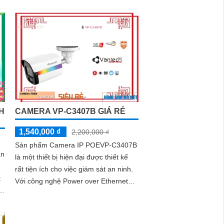
hàng,...
H
CAMERA VP-C3407B GIÁ RẺ
1,540,000 ₫
2,200,000 ₫
Sản phẩm Camera IP POEVP-C3407B
ản
là một thiết bị hiện đại được thiết kế
rất tiện ích cho việc giám sát an ninh.
t
Với công nghệ Power over Ethernet
ra
(POE), camera có khả năng cung...