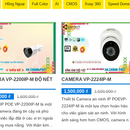
Hồng Ngoại
Full Color
AI
CMOS
Xoay 360
Speed Dome
A VP-2200IP-M ĐỘ NÉT
CAMERA VP-2224IP-M
1,500,000 ₫
1,500,000 ₫
000 ₫
1,600,000 ₫
Thiết bị Camera an ninh IP POEVP-
IP POE VP-2200IP-M là một
2224IP-M là một lựa chọn hoàn hảo
 camera đáng tin cậy và phù
cho việc giám sát an ninh. Với hình
việc lắp đặt ở các vị trí ngoài
ảnh sáng hơn hơn CMOS, camera n
mưa nắng. Với thân kim
mang lại khả năng quan sát tốt hơn