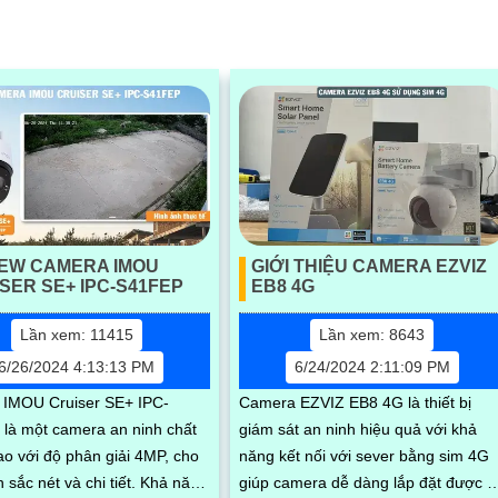
IEW CAMERA IMOU
GIỚI THIỆU CAMERA EZVIZ
SER SE+ IPC-S41FEP
EB8 4G
Lần xem: 11415
Lần xem: 8643
6/26/2024 4:13:13 PM
6/24/2024 2:11:09 PM
IMOU Cruiser SE+ IPC-
Camera EZVIZ EB8 4G là thiết bị
là một camera an ninh chất
giám sát an ninh hiệu quả với khả
ao với độ phân giải 4MP, cho
năng kết nối với sever bằng sim 4G
c nét và chi tiết. Khả năng
giúp camera dễ dàng lắp đặt được ở