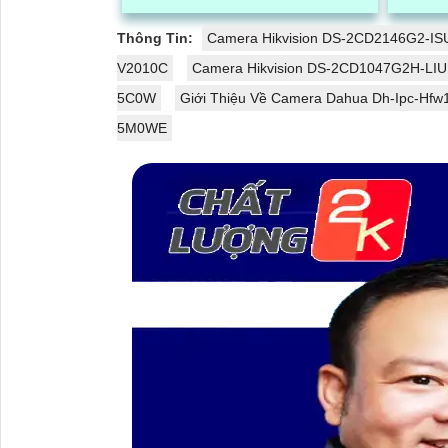
phân giải full HD 1080p, tích hợp loa
quay xo
và mic, đèn hồng ngoại thông minh
bụi bẩn.
Thông Tin:
Camera Hikvision DS-2CD2146G2-IS
cho ra hình ảnh chất lượng ban đêm
V2010C
Camera Hikvision DS-2CD1047G2H-LI
5C0W
Giới Thiệu Về Camera Dahua Dh-Ipc-Hfw
5M0WE