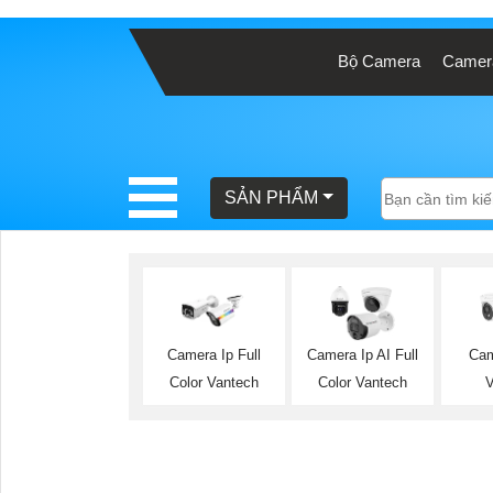
Bộ Camera
Camera
BÁO
GIÁ
TRỌN
GÓI
SẢN PHẨM
SẢN
PHẨM
Camera Ip Full
Camera Ip AI Full
Cam
Color Vantech
Color Vantech
TƯ
VẤN
LẮP