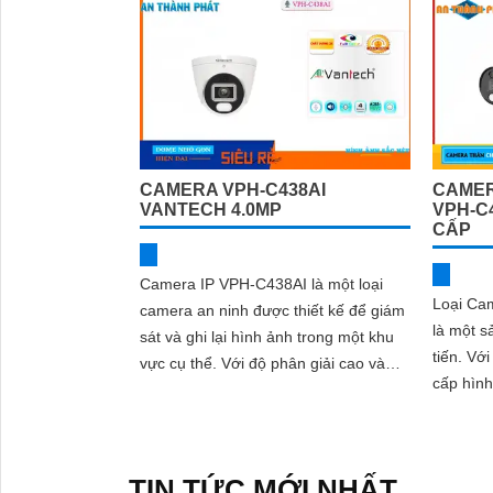
CAMERA VPH-C438AI
CAMER
VANTECH 4.0MP
VPH-C
CẤP
Camera IP VPH-C438AI là một loại
Loại Ca
camera an ninh được thiết kế để giám
là một s
sát và ghi lại hình ảnh trong một khu
tiến. Với độ phân giải cao 4K, nó cung
vực cụ thể. Với độ phân giải cao và
cấp hình 
các tính năng thông minh, camera này
nữa, tín
cung cấp hình ảnh sắc nét và chất
lượng
TIN TỨC MỚI NHẤT