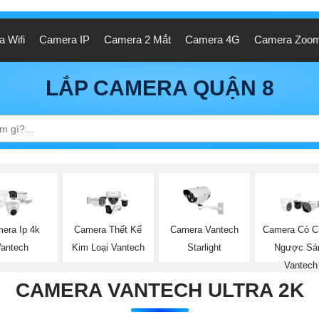
 Wifi
Camera IP
Camera 2 Mắt
Camera 4G
Camera Zoo
LẮP CAMERA QUẬN 8
era Ip 4k
Camera Thết Kế
Camera Vantech
Camera Có C
Vantech
Kim Loại Vantech
Starlight
Ngược Sá
Vantech
CAMERA VANTECH ULTRA 2K