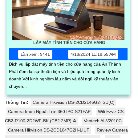
LẮP MÁY TÍNH TIỀN CHO CỬA HÀNG
Lần xem: 9441
4/18/2024 11:18:55 AM
Dịch vụ lắp đặt máy tính tiền cho cửa hàng của An Thành
Phát đem lại sự thuận tiện và hiệu quả trong quản lý kinh
doanh Với kinh nghiệm lâu năm và đội ngũ kỹ thuật viên
chuyên...
Thông Tin:
Camera Hikvision DS-2CD2146G2-ISU(C)
Camera Imou Ngoài Trời 360 IPC-S21FAP
Wifi Ezviz CS-
CB2-R100-2D2WF-BK (CB2 2MP) ✲
Vantech AI-V2010C
Camera Hikvision DS-2CD1047G2H-LIUF
Review Camera