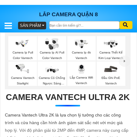
LẮP CAMERA QUẬN 8
SẢN PHẨM
BÁO
GIÁ
TRỌN
GÓI
Camera Ip Full
Camera Ip AI Full
Camera Ip 4k
Camera Thết Kế
Color Vantech
Color Vantech
Vantech
Kim Loại Vantech
SẢN
Lắp Camera Wifi
Camera Vantech
Camera Có Chống
Đầu Ghi PoE
Vantech
Starlight
Ngược Sáng
Vantech
PHẨM
Vantech
CAMERA VANTECH ULTRA 2K
TƯ
Camera Vantech Ultra 2K là lựa chọn lý tưởng cho các công
VẤN
trình và cửa hàng cần hình ảnh giám sát sắc nét với mức giá
LẮP
hợp lý. Với độ phân giải từ 2MP đến 4MP, camera này cung cấp