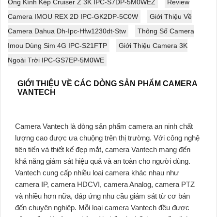
Ống Kính Kép Cruiser Z 3K IPC-S7DP-5M0WEZ
Review
Camera IMOU REX 2D IPC-GK2DP-5C0W
Giới Thiệu Về
Camera Dahua Dh-Ipc-Hfw1230dt-Stw
Thông Số Camera
Imou Dùng Sim 4G IPC-S21FTP
Giới Thiệu Camera 3K
Ngoài Trời IPC-GS7EP-5M0WE
GIỚI THIỆU VỀ CÁC DÒNG SẢN PHẨM CAMERA
VANTECH
Camera Vantech là dòng sản phẩm camera an ninh chất
lượng cao được ưa chuộng trên thị trường. Với công nghệ
tiên tiến và thiết kế đẹp mắt, camera Vantech mang đến
khả năng giám sát hiệu quả và an toàn cho người dùng.
Vantech cung cấp nhiều loại camera khác nhau như
camera IP, camera HDCVI, camera Analog, camera PTZ
và nhiều hơn nữa, đáp ứng nhu cầu giám sát từ cơ bản
đến chuyên nghiệp. Mỗi loại camera Vantech đều được