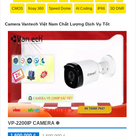
mang lại sự an tâm cho người dùng trong việc giám sát và bảo
CMOS
Xoay 360
Speed Dome
AI Coding
IP66
3D DNR
vệ tài sản. Đồng thời, giá cả của sản phẩm cũng được đánh giá
là hợp lý, phải chăng.
Camera Vantech Việt Nam Chất Lượng Dịch Vụ Tốt
Nếu bạn cần thêm thông tin chi tiết về sản phẩm hay muốn tư
vấn, hãy liên hệ với đại lý phân phối chính thức của Vantech để
được hỗ trợ tốt nhất.
VP-2200IP CAMERA ❇
'
1,600,000 ₫
1,600,000 ₫