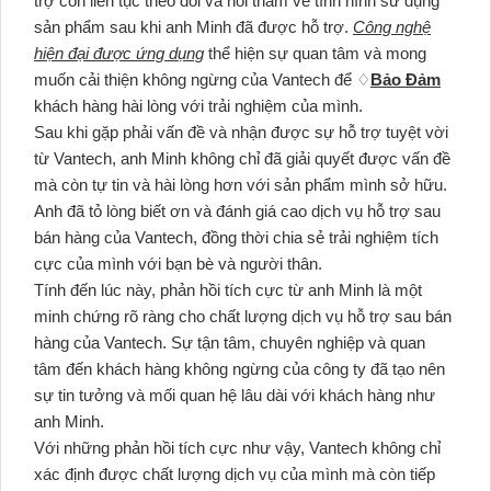
trợ còn liên tục theo dõi và hỏi thăm về tình hình sử dụng
sản phẩm sau khi anh Minh đã được hỗ trợ.
Công nghệ
hiện đại được ứng dụng
thể hiện sự quan tâm và mong
muốn cải thiện không ngừng của Vantech để ♢
Bảo Đảm
khách hàng hài lòng với trải nghiệm của mình.
Sau khi gặp phải vấn đề và nhận được sự hỗ trợ tuyệt vời
từ Vantech, anh Minh không chỉ đã giải quyết được vấn đề
mà còn tự tin và hài lòng hơn với sản phẩm mình sở hữu.
Anh đã tỏ lòng biết ơn và đánh giá cao dịch vụ hỗ trợ sau
bán hàng của Vantech, đồng thời chia sẻ trải nghiệm tích
cực của mình với bạn bè và người thân.
Tính đến lúc này, phản hồi tích cực từ anh Minh là một
minh chứng rõ ràng cho chất lượng dịch vụ hỗ trợ sau bán
hàng của Vantech. Sự tận tâm, chuyên nghiệp và quan
tâm đến khách hàng không ngừng của công ty đã tạo nên
sự tin tưởng và mối quan hệ lâu dài với khách hàng như
anh Minh.
Với những phản hồi tích cực như vậy, Vantech không chỉ
xác định được chất lượng dịch vụ của mình mà còn tiếp