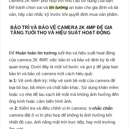
camera 2K 4MP phù hợp với nhu cầu sử dụng của bạn.
Để tránh chọn sai và
tin tưởng
an toàn cho gia đình và tài
sản, hãy cân nhắc kỹ trước khi quyết định mua sản phẩm.
BẢO TRÌ VÀ BẢO VỆ CAMERA 2K 4MP ĐỂ GIA
TĂNG TUỔI THỌ VÀ HIỆU SUẤT HOẠT ĐỘNG
Để
Hoàn toàn tin tưởng
tuổi thọ và hiệu suất hoạt động
của camera 2K 4MP, việc bảo trì và bảo vệ định kỳ là rất
quan trọng. Dưới đây là một số bước và gợi ý để giúp bạn
bảo trì và bảo vệ camera một cách hiệu quả:
💫
1:
Vệ sinh định kỳ: Hãy vệ sinh bề mặt của camera để
loại bỏ bụi, bã nhờn và chất bẩn khác. Sử dụng khăn mềm
hoặc cọ nhẹ để lau sạch bề mặt mà không ảnh hưởng đến
ống kính hoặc cảm biến hình ảnh.
📣
2:
Kiểm tra và điều chỉnh vị trí camera: ☣️
chắc chắn
camera đặt ở vị trí phù hợp để không bị ảnh hưởng bởi
nhiệt độ cao, ánh nắng mặt trời trực tiếp, hay môi trường
ẩm ướt.