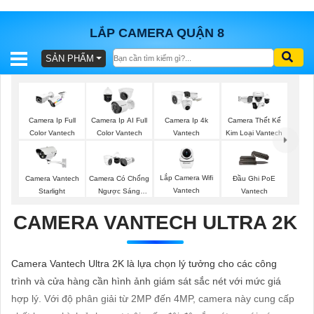
LẮP CAMERA QUẬN 8
SẢN PHẨM
BÁO
GIÁ
TRỌN
GÓI
Camera Ip Full
Camera Ip AI Full
Camera Ip 4k
Camera Thết Kế
Color Vantech
Color Vantech
Vantech
Kim Loại Vantech
SẢN
Lắp Camera Wifi
Camera Vantech
Camera Có Chống
Đầu Ghi PoE
Vantech
Starlight
Ngược Sáng
Vantech
PHẨM
Vantech
CAMERA VANTECH ULTRA 2K
TƯ
Camera Vantech Ultra 2K là lựa chọn lý tưởng cho các công
VẤN
trình và cửa hàng cần hình ảnh giám sát sắc nét với mức giá
LẮP
hợp lý. Với độ phân giải từ 2MP đến 4MP, camera này cung cấp