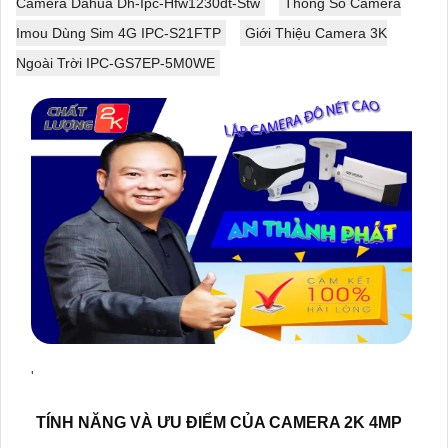
Camera Dahua Dh-Ipc-Hfw1230dt-Stw
Thông Số Camera
Imou Dùng Sim 4G IPC-S21FTP
Giới Thiệu Camera 3K
Ngoài Trời IPC-GS7EP-5M0WE
'
TÍNH NĂNG VÀ ƯU ĐIỂM CỦA CAMERA 2K 4MP