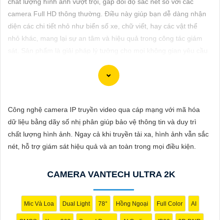
chất lượng hình ảnh vượt trội, gấp đôi độ sắc nét so với các
ĐẶT
camera Full HD thông thường. Điều này giúp bạn dễ dàng nhận
diện các chi tiết nhỏ như biển số xe, chữ viết, hay các vật thể
nhỏ khác, mang lại sự an tâm và hiệu quả trong công tác giám
PHỤ
sát. Sản phẩm là giải pháp lý tưởng cho mọi không gian yêu cầu
KIỆN
độ rõ nét cao.
CAMERA
Công nghệ camera IP truyền video qua cáp mạng với mã hóa
TƯ
Dĩ Nam xin giới thiệu Camera 2K 4MP chuyên nghiệp cho dự án
dữ liệu bằng dãy số nhị phân giúp bảo vệ thông tin và duy trì
VẤN
của bạn. Camera này có độ phân giải cao, hình ảnh sắc nét, độ
chất lượng hình ảnh. Ngay cả khi truyền tải xa, hình ảnh vẫn sắc
bền cao và các tính năng an ninh thông minh. Bạn có thể sử
DỊCH
nét, hỗ trợ giám sát hiệu quả và an toàn trong mọi điều kiện.
dụng camera này để giám sát và bảo vệ dự án của mình một
VỤ
cách hiệu quả. Nếu bạn cần thêm thông tin hoặc hỗ trợ, vui lòng
CAMERA VANTECH ULTRA 2K
cho biết thêm chi tiết để chúng Từng công trình có thể hỗ trợ
bạn tốt hơn.
Mic Và Loa
Dual Light
78°
Hồng Ngoại
Full Color
AI