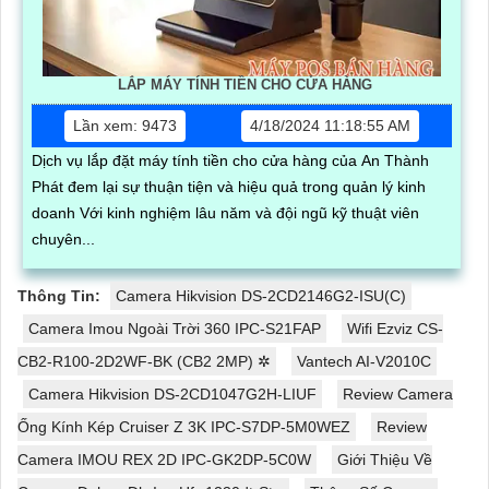
LẮP MÁY TÍNH TIỀN CHO CỬA HÀNG
Lần xem: 9473
4/18/2024 11:18:55 AM
Dịch vụ lắp đặt máy tính tiền cho cửa hàng của An Thành
Phát đem lại sự thuận tiện và hiệu quả trong quản lý kinh
doanh Với kinh nghiệm lâu năm và đội ngũ kỹ thuật viên
chuyên...
Thông Tin:
Camera Hikvision DS-2CD2146G2-ISU(C)
Camera Imou Ngoài Trời 360 IPC-S21FAP
Wifi Ezviz CS-
CB2-R100-2D2WF-BK (CB2 2MP) ✲
Vantech AI-V2010C
Camera Hikvision DS-2CD1047G2H-LIUF
Review Camera
Ống Kính Kép Cruiser Z 3K IPC-S7DP-5M0WEZ
Review
Camera IMOU REX 2D IPC-GK2DP-5C0W
Giới Thiệu Về