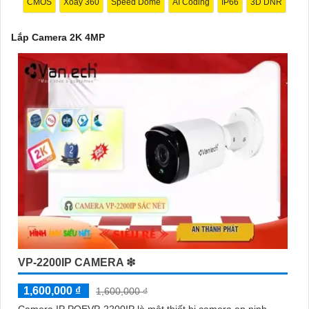
CMOS
Xoay 360
Speed Dome
AI Coding
IP66
3D DNR
Lắp Camera 2K 4MP
'
VP-2200IP CAMERA ❇
1,600,000 ₫
1,600,000 ₫