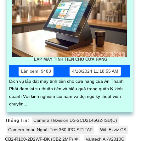
LẮP MÁY TÍNH TIỀN CHO CỬA HÀNG
Lần xem: 9483
4/18/2024 11:18:55 AM
Dịch vụ lắp đặt máy tính tiền cho cửa hàng của An Thành
Phát đem lại sự thuận tiện và hiệu quả trong quản lý kinh
doanh Với kinh nghiệm lâu năm và đội ngũ kỹ thuật viên
chuyên...
Thông Tin:
Camera Hikvision DS-2CD2146G2-ISU(C)
Camera Imou Ngoài Trời 360 IPC-S21FAP
Wifi Ezviz CS-
CB2-R100-2D2WF-BK (CB2 2MP) ✲
Vantech AI-V2010C