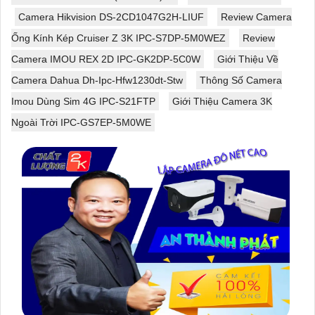
Camera Hikvision DS-2CD1047G2H-LIUF
Review Camera
Ống Kính Kép Cruiser Z 3K IPC-S7DP-5M0WEZ
Review
Camera IMOU REX 2D IPC-GK2DP-5C0W
Giới Thiệu Về
Camera Dahua Dh-Ipc-Hfw1230dt-Stw
Thông Số Camera
Imou Dùng Sim 4G IPC-S21FTP
Giới Thiệu Camera 3K
Ngoài Trời IPC-GS7EP-5M0WE