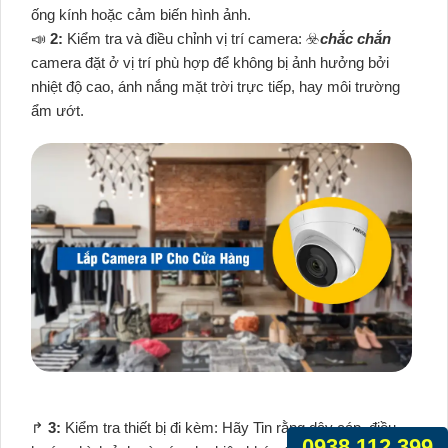
ống kính hoặc cảm biến hình ảnh.
📣
2:
Kiểm tra và điều chỉnh vị trí camera: ☣️
chắc chắn
camera đặt ở vị trí phù hợp để không bị ảnh hưởng bởi
nhiệt độ cao, ánh nắng mặt trời trực tiếp, hay môi trường
ẩm ướt.
️↱
3:
Kiểm tra thiết bị đi kèm: Hãy Tin rằng dây cáp, điều
0938.112.399