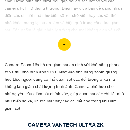
chất lượng hình ảnh vượt trội, gấp đôi độ sắc nét so với các
ĐẶT
camera Full HD thông thường. Điều này giúp bạn dễ dàng nhận
diện các chi tiết nhỏ như biển số xe, chữ viết, hay các vật thể
nhỏ khác, mang lại sự an tâm và hiệu quả trong công tác giám
PHỤ
sát. Sản phẩm là giải pháp lý tưởng cho mọi không gian yêu cầu
KIỆN
độ rõ nét cao.
CAMERA
Camera Zoom 16x hỗ trợ giám sát an ninh với khả năng phóng
TƯ
Dĩ Nam xin giới thiệu Camera 2K 4MP chuyên nghiệp cho dự án
to và thu nhỏ hình ảnh từ xa. Nhờ vào tính năng zoom quang
VẤN
của bạn. Camera này có độ phân giải cao, hình ảnh sắc nét, độ
học 16x, người dùng có thể quan sát các đối tượng ở xa mà
bền cao và các tính năng an ninh thông minh. Bạn có thể sử
DỊCH
không làm giảm chất lượng hình ảnh. Camera phù hợp cho
dụng camera này để giám sát và bảo vệ dự án của mình một
VỤ
những yêu cầu giám sát chính xác, giúp quan sát các chi tiết nhỏ
cách hiệu quả. Nếu bạn cần thêm thông tin hoặc hỗ trợ, vui lòng
như biển số xe, khuôn mặt hay các chi tiết nhỏ trong khu vực
cho biết thêm chi tiết để chúng Từng công trình có thể hỗ trợ
giám sát
bạn tốt hơn.
CAMERA VANTECH ULTRA 2K