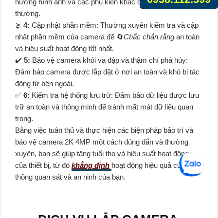
hướng hình ảnh và các phụ kiện khác đều hoạt động bình
thường.
⋩
4:
Cập nhật phần mềm: Thường xuyên kiểm tra và cập
nhật phần mềm của camera để 🔄
Chắc chắn rằng
an toàn
và hiệu suất hoạt động tốt nhất.
✔️
5:
Bảo vệ camera khỏi va đập và thậm chí phá hủy:
Đảm bảo camera được lắp đặt ở nơi an toàn và khó bị tác
động từ bên ngoài.
️✅
6:
Kiểm tra hệ thống lưu trữ: Đảm bảo dữ liệu được lưu
trữ an toàn và thông minh để tránh mất mát dữ liệu quan
trọng.
Bằng việc tuân thủ và thực hiện các biện pháp bảo trì và
bảo vệ camera 2K 4MP một cách đúng đắn và thường
xuyên, bạn sẽ giúp tăng tuổi thọ và hiệu suất hoạt động
của thiết bị, từ đó
khẳng định
hoạt động hiệu quả của hệ
thống quan sát và an ninh của bạn.