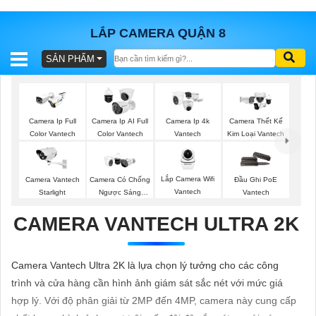
LẮP CAMERA QUẬN 8
SẢN PHẨM
BÁO
GIÁ
TRỌN
GÓI
Camera Ip Full
Camera Ip AI Full
Camera Ip 4k
Camera Thết Kế
Color Vantech
Color Vantech
Vantech
Kim Loại Vantech
SẢN
Lắp Camera Wifi
Camera Vantech
Camera Có Chống
Đầu Ghi PoE
Vantech
Starlight
Ngược Sáng
Vantech
PHẨM
Vantech
CAMERA VANTECH ULTRA 2K
TƯ
Camera Vantech Ultra 2K là lựa chọn lý tưởng cho các công
VẤN
trình và cửa hàng cần hình ảnh giám sát sắc nét với mức giá
LẮP
hợp lý. Với độ phân giải từ 2MP đến 4MP, camera này cung cấp