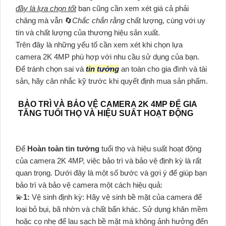
đầy là lựa chọn tốt
bạn cũng cần xem xét giá cả phải
chăng mà vẫn 🔄
Chắc chắn rằng
chất lượng, cùng với uy
tín và chất lượng của thương hiệu sản xuất.
Trên đây là những yếu tố cần xem xét khi chọn lựa
camera 2K 4MP phù hợp với nhu cầu sử dụng của bạn.
Để tránh chọn sai và
tin tưởng
an toàn cho gia đình và tài
sản, hãy cân nhắc kỹ trước khi quyết định mua sản phẩm.
BẢO TRÌ VÀ BẢO VỆ CAMERA 2K 4MP ĐỂ GIA
TĂNG TUỔI THỌ VÀ HIỆU SUẤT HOẠT ĐỘNG
Để
Hoàn toàn tin tưởng
tuổi thọ và hiệu suất hoạt động
của camera 2K 4MP, việc bảo trì và bảo vệ định kỳ là rất
quan trọng. Dưới đây là một số bước và gợi ý để giúp bạn
bảo trì và bảo vệ camera một cách hiệu quả:
💫
1:
Vệ sinh định kỳ: Hãy vệ sinh bề mặt của camera để
loại bỏ bụi, bã nhờn và chất bẩn khác. Sử dụng khăn mềm
hoặc cọ nhẹ để lau sạch bề mặt mà không ảnh hưởng đến