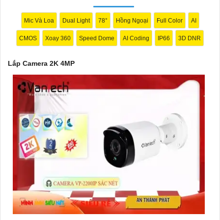
Mic Và Loa
Dual Light
78°
Hồng Ngoại
Full Color
AI
CMOS
Xoay 360
Speed Dome
AI Coding
IP66
3D DNR
Lắp Camera 2K 4MP
'