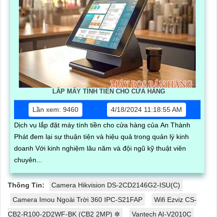
LẮP MÁY TÍNH TIỀN CHO CỬA HÀNG
Lần xem: 9460
4/18/2024 11:18:55 AM
Dịch vụ lắp đặt máy tính tiền cho cửa hàng của An Thành
Phát đem lại sự thuận tiện và hiệu quả trong quản lý kinh
doanh Với kinh nghiệm lâu năm và đội ngũ kỹ thuật viên
chuyên...
Thông Tin:
Camera Hikvision DS-2CD2146G2-ISU(C)
Camera Imou Ngoài Trời 360 IPC-S21FAP
Wifi Ezviz CS-
CB2-R100-2D2WF-BK (CB2 2MP) ✲
Vantech AI-V2010C