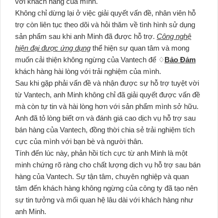
với khách hàng của mình.
Không chỉ dừng lại ở việc giải quyết vấn đề, nhân viên hỗ
trợ còn liên tục theo dõi và hỏi thăm về tình hình sử dụng
sản phẩm sau khi anh Minh đã được hỗ trợ.
Công nghệ
hiện đại được ứng dụng
thể hiện sự quan tâm và mong
muốn cải thiện không ngừng của Vantech để ♢
Bảo Đảm
khách hàng hài lòng với trải nghiệm của mình.
Sau khi gặp phải vấn đề và nhận được sự hỗ trợ tuyệt vời
từ Vantech, anh Minh không chỉ đã giải quyết được vấn đề
mà còn tự tin và hài lòng hơn với sản phẩm mình sở hữu.
Anh đã tỏ lòng biết ơn và đánh giá cao dịch vụ hỗ trợ sau
bán hàng của Vantech, đồng thời chia sẻ trải nghiệm tích
cực của mình với bạn bè và người thân.
Tính đến lúc này, phản hồi tích cực từ anh Minh là một
minh chứng rõ ràng cho chất lượng dịch vụ hỗ trợ sau bán
hàng của Vantech. Sự tận tâm, chuyên nghiệp và quan
tâm đến khách hàng không ngừng của công ty đã tạo nên
sự tin tưởng và mối quan hệ lâu dài với khách hàng như
anh Minh.