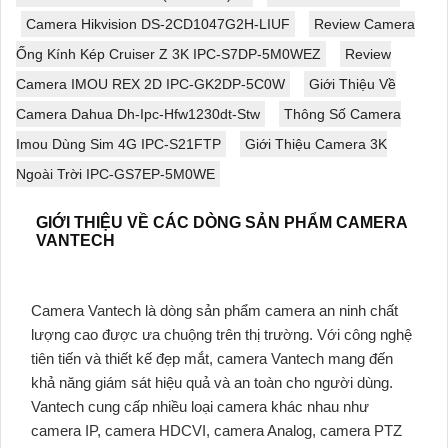
Camera Hikvision DS-2CD1047G2H-LIUF
Review Camera
Ống Kính Kép Cruiser Z 3K IPC-S7DP-5M0WEZ
Review
Camera IMOU REX 2D IPC-GK2DP-5C0W
Giới Thiệu Về
Camera Dahua Dh-Ipc-Hfw1230dt-Stw
Thông Số Camera
Imou Dùng Sim 4G IPC-S21FTP
Giới Thiệu Camera 3K
Ngoài Trời IPC-GS7EP-5M0WE
GIỚI THIỆU VỀ CÁC DÒNG SẢN PHẨM CAMERA
VANTECH
Camera Vantech là dòng sản phẩm camera an ninh chất
lượng cao được ưa chuộng trên thị trường. Với công nghệ
tiên tiến và thiết kế đẹp mắt, camera Vantech mang đến
khả năng giám sát hiệu quả và an toàn cho người dùng.
Vantech cung cấp nhiều loại camera khác nhau như
camera IP, camera HDCVI, camera Analog, camera PTZ