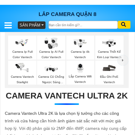
LẮP CAMERA QUẬN 8
SẢN PHẨM
BÁO
GIÁ
TRỌN
GÓI
Camera Ip Full
Camera Ip AI Full
Camera Ip 4k
Camera Thết Kế
Color Vantech
Color Vantech
Vantech
Kim Loại Vantech
SẢN
Lắp Camera Wifi
Camera Vantech
Camera Có Chống
Đầu Ghi PoE
Vantech
Starlight
Ngược Sáng
Vantech
PHẨM
Vantech
CAMERA VANTECH ULTRA 2K
TƯ
Camera Vantech Ultra 2K là lựa chọn lý tưởng cho các công
VẤN
trình và cửa hàng cần hình ảnh giám sát sắc nét với mức giá
LẮP
hợp lý. Với độ phân giải từ 2MP đến 4MP, camera này cung cấp