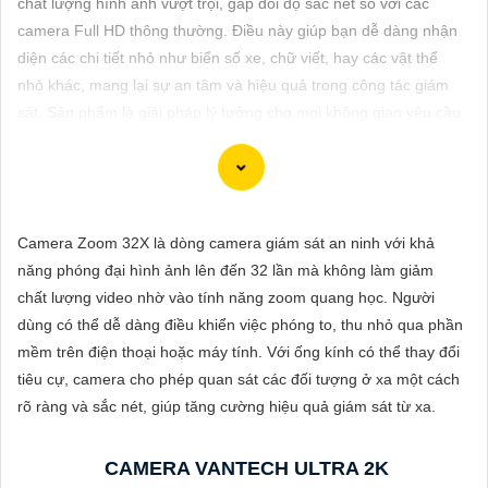
chất lượng hình ảnh vượt trội, gấp đôi độ sắc nét so với các
ĐẶT
camera Full HD thông thường. Điều này giúp bạn dễ dàng nhận
diện các chi tiết nhỏ như biển số xe, chữ viết, hay các vật thể
nhỏ khác, mang lại sự an tâm và hiệu quả trong công tác giám
PHỤ
sát. Sản phẩm là giải pháp lý tưởng cho mọi không gian yêu cầu
KIỆN
độ rõ nét cao.
CAMERA
Camera Zoom 32X là dòng camera giám sát an ninh với khả
TƯ
Dĩ tử cảm ơn bạn đã yêu câu giới thiệu về camera Vantech Việt
năng phóng đại hình ảnh lên đến 32 lần mà không làm giảm
VẤN
Nam. Camera Vantech là một thương hiệu uy tín trong lĩnh vực
chất lượng video nhờ vào tính năng zoom quang học. Người
camera an ninh, cung cấp sản phẩm chất lượng với dịch vụ hậu
DỊCH
dùng có thể dễ dàng điều khiển việc phóng to, thu nhỏ qua phần
mãi tốt.
VỤ
mềm trên điện thoại hoặc máy tính. Với ống kính có thể thay đổi
Camera Vantech Việt Nam được đánh giá có chất lượng tốt, độ
tiêu cự, camera cho phép quan sát các đối tượng ở xa một cách
phân giải cao, hình ảnh sắc nét. camera Vantech còn được thiết
rõ ràng và sắc nét, giúp tăng cường hiệu quả giám sát từ xa.
kế chống nước, chống va đập, phù hợp sử dụng trong nhiều môi
trường khác nhau.
CAMERA VANTECH ULTRA 2K
Với cam kết về chất lượng và dịch vụ, camera Vantech Việt Nam