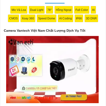
mang lại sự an tâm cho người dùng trong việc giám sát và bảo
vệ tài sản. Đồng thời, giá cả của sản phẩm cũng được đánh giá
Mic Và Loa
Dual Light
78°
Hồng Ngoại
Full Color
AI
là hợp lý, phải chăng.
CMOS
Xoay 360
Speed Dome
AI Coding
IP66
3D DNR
Nếu bạn cần thêm thông tin chi tiết về sản phẩm hay muốn tư
vấn, hãy liên hệ với đại lý phân phối chính thức của Vantech để
Camera Vantech Việt Nam Chất Lượng Dịch Vụ Tốt
được hỗ trợ tốt nhất.
'