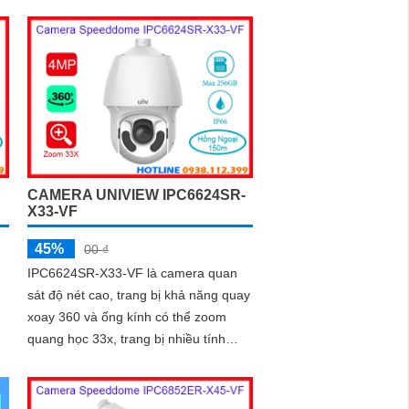
CAMERA UNIVIEW IPC6624SR-
X33-VF
45%
00 ₫
IPC6624SR-X33-VF là camera quan
n
sát độ nét cao, trang bị khả năng quay
xoay 360 và ống kính có thể zoom
quang học 33x, trang bị nhiều tính
,
năng bảo vệ an ninh Ngăn chặn xâm
nhập thông minh, đếm người, mật độ
đám đông, chụp khuôn mặt, chống