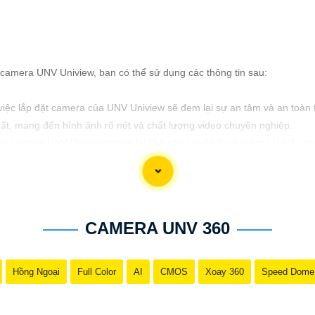
p camera UNV Uniview, bạn có thể sử dụng các thông tin sau:
việc lắp đặt camera của UNV Uniview sẽ đem lại sự an tâm và an toàn 
ất, mang đến hình ảnh rõ nét và chất lượng video chuyên nghiệp.
òng camera UNV Uniview mang lại khả năng quản lý và giám sát hiệu quả
 giúp bạn có một hệ thống an ninh thông minh, linh hoạt và dễ dàng s
o vệ ngôi nhà và doanh nghiệp của bạn một cách an toàn và hiệu quả
dịch vụ lắp đặt camera UNV Uniview cho khách hàng của mình. Chúc bạ
CAMERA UNV 360
Hồng Ngoại
Full Color
AI
CMOS
Xoay 360
Speed Dome