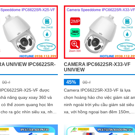
 động chủ động bằng âm
nhìn ban đêm bằng hồng ngoại
cách 30m
A UNIVIEW IPC6622SR-
CAMERA IPC6622SR-X33-VF
F
UNIVIEW
45%
00 ₫
00 ₫
 IPC6622SR-X25-VF được
Camera IPC6622SR-X33-VF là lựa
 khả năng quay xoay 360 và
chọn hoàng hảo cho việc giám sát a
 có thể zoom quang học lên
ninh ngoài trời yêu cầu giám sát siêu
cho ra góc nhìn siêu xa, nhìn
xa, với hồng ngoại ban đêm 150m,
oại vào ban đêm với khoảng
ống kính có thể zoom quang học 33x
m, ống kính có độ phân giải
có thể ngăn chăn xâm nhập, đếm
chống ngược sáng WDR
người, chụp khuôn mặt, chuẩn nén