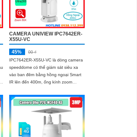
CAMERA UNIVIEW IPC7642ER-
X55U-VC
45%
00 ₫
IPC7642ER-X55U-VC là dòng camera
ầu
speeddome có thể giám sát siêu xa
vào ban đêm bằng hồng ngoại Smart
c
IR lên đến 400m, ống kính zoom
ò
quang học lên đến 55x, độ phân giải
âm
4.0Mp cho ra hình ảnh 2K+ sắc nét, có
trang bị nhiều công nghệ thông minh
khác