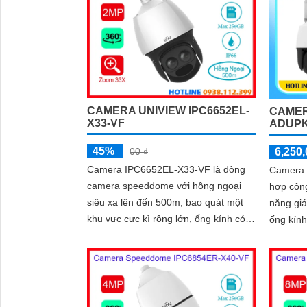
khuôn mặt, tính năng auto tracking
120db
CAMERA UNIVIEW IPC6652EL-
CAMER
X33-VF
ADUPK
45%
00 ₫
6,250,
Camera IPC6652EL-X33-VF là dòng
Camera 
camera speeddome với hồng ngoại
hợp công 
siêu xa lên đến 500m, bao quát một
năng gi
khu vực cực kì rộng lớn, ống kính có
ống kính
độ phân giải 2.0Mp có thể zoom
công ng
quang học lên đến 33X, có thể hoạt
Ultra26
động độc lập nhờ khe cắm thẻ nhớ lên
đến 256Gb