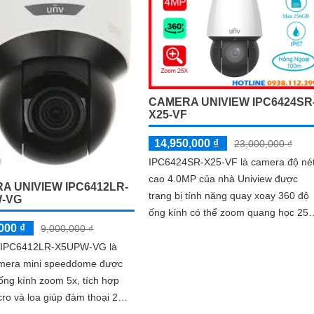
 nhờ ke cắm thẻ nhớ 256GB
chuẩn nén Ultra265/H.265/H
CAMERA UNIVIEW IPC6424SR
X25-VF
14,950,000 ₫
23,000,000 ₫
IPC6424SR-X25-VF là camera độ né
cao 4.0MP của nhà Uniview được
A UNIVIEW IPC6412LR-
trang bị tính năng quay xoay 360 độ
-VG
ống kính có thể zoom quang học 25x
000 ₫
9,000,000 ₫
có khả năng chống nước IP 67 và
chống va đập IK 10, có thể hoạt độn
 IPC6412LR-X5UPW-VG là
độc lập nhờ khe cắm thẻ nhớ 256GB
mera mini speeddome được
 ống kính zoom 5x, tích hợp
ro và loa giúp đàm thoại 2
ực tiếp thông qua camera, có