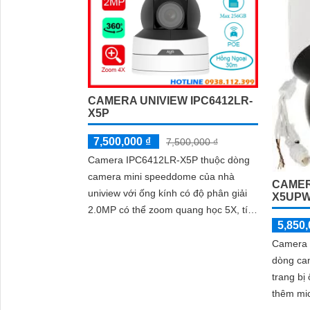
lên đến 4x
độc lập
'
CAMERA UNIVIEW IPC6412LR-
X5P
7,500,000 ₫
7,500,000 ₫
Camera IPC6412LR-X5P thuộc dòng
camera mini speeddome của nhà
CAMER
uniview với ống kính có độ phân giải
X5UPW
2.0MP có thể zoom quang học 5X, tích
5,850,
hợp micro giúp thi âm, nhìn ban đêm
bằng hồng ngoại smart ir 30m, có thể
Camera
hoạt động độc lập nhờ khe cắm thẻ
dòng ca
nhớ 256GB
trang bị
thêm mic
chiều tr