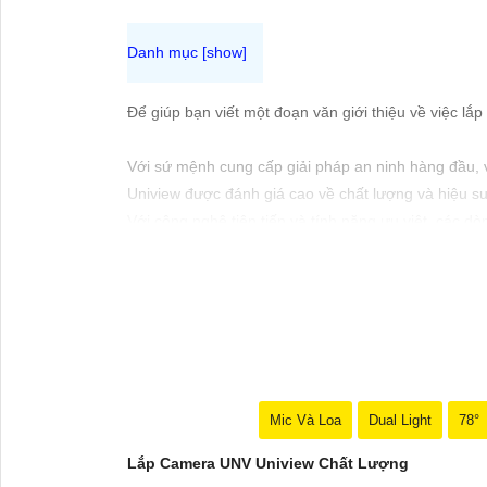
ĐẶT
PHỤ
Để giúp bạn viết một đoạn văn giới thiệu về việc lắ
KIỆN
CAMERA
Với sứ mệnh cung cấp giải pháp an ninh hàng đầu, 
Uniview được đánh giá cao về chất lượng và hiệu su
Với công nghệ tiên tiến và tính năng ưu việt, các d
một. Đồng thời, việc lắp đặt camera UNV Uniview sẽ
TƯ
Hãy đầu tư vào giải pháp camera UNV Uniview để bả
VẤN
DỊCH
Bạn có thể sử dụng đoạn văn này để giới thiệu về 
VỤ
Mic Và Loa
Dual Light
78°
Lắp Camera UNV Uniview Chất Lượng