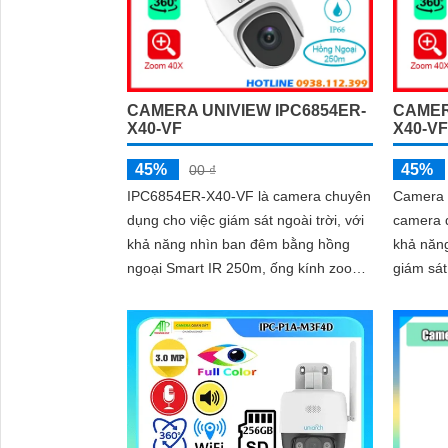
CAMERA UNIVIEW IPC6854ER-
CAMER
X40-VF
X40-V
45%
45%
00 ₫
IPC6854ER-X40-VF là camera chuyên
Camera 
dụng cho việc giám sát ngoài trời, với
camera q
khả năng nhìn ban đêm bằng hồng
khả năn
ngoại Smart IR 250m, ống kính zoom
giám sá
quang học 44x, trang bị nhiều tính
IR 250m
năng thông minh ngăn chặn xâm nhập
sáng WD
thông minh / đếm người / mật độ đám
ảnh, tự
đông / chụp khuôn mặt
trắng, c
nước IP