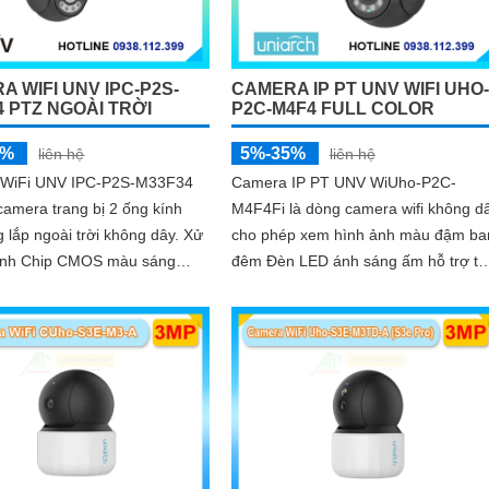
A WIFI UNV IPC-P2S-
CAMERA IP PT UNV WIFI UHO-
4 PTZ NGOÀI TRỜI
P2C-M4F4 FULL COLOR
5%
5%-35%
liên hệ
liên hệ
WiFi UNV IPC-P2S-M33F34
Camera IP PT UNV WiUho-P2C-
camera trang bị 2 ống kính
M4F4Fi là dòng camera wifi không dâ
g lắp ngoài trời không dây. Xử
cho phép xem hình ảnh màu đậm ba
 ảnh Chip CMOS màu sáng
đêm Đèn LED ánh sáng ấm hỗ trợ t
nh ảnh ban đêm rõ nhờ Hồng
nhìn ban đêm lên đến 30m vừa chiế
0m
sáng vừa cảnh báo với độ phân giải 