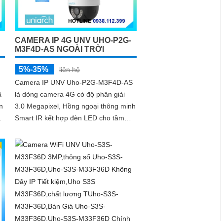
CAMERA IP 4G UNV UHO-P2G-
M3F4D-AS NGOÀI TRỜI
5%-35%
liên hệ
Camera IP UNV Uho-P2G-M3F4D-AS
là dòng camera 4G có độ phân giải
n
3.0 Megapixel, Hồng ngoại thông minh
ầm
Smart IR kết hợp đèn LED cho tầm
u
nhìn ban đêm lên đến 30m
4