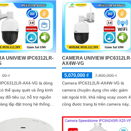
A UNIVIEW IPC6312LR-
CAMERA UNIVIEW IPC6312LR
G
AX4W-VG
5,070,000 ₫
00 ₫
7,800,000 ₫
IPC6312LR-AX4-VG là dòng
Camera IPC6312LR-AX4W-VG là
ó thể quay quét và ống kính
camera chuyện dụng cho việc giám
hay đổi tiêu cự, hỗ trợ nguồn
sát ngoài trời, khả năng xoay zoom 4
àng lắp đặt trong hệ thống
cũng được trang bị trên camera này,
h hợp micro và loa giúp đàm
micro và loa giúp đàm thoại 2 chiều,
chiều trực tiếp, chống ngược
nhìn ban đêm bằng hồng ngoại Smar
R 120db, có thể hoạt động
IR với khoảng cách lên đến 50m,