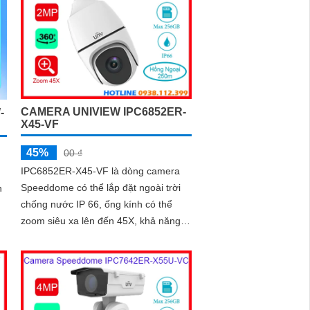
ngược sáng WDR 120db
CAMERA UNIVIEW IPC6852ER-
-
X45-VF
45%
00 ₫
IPC6852ER-X45-VF là dòng camera
Speeddome có thể lắp đặt ngoài trời
n
chống nước IP 66, ống kính có thể
zoom siêu xa lên đến 45X, khả năng
giám sát vào ban đêm cực kì ấn tượng
bằng hồng ngoại Smart IR lên đến
g
250m, chống ngược sáng WDR 120db
nh