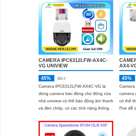
CAMERA IPC6312LFW-AX4C-
CAMER
VG UNIVIEW
AX4-V
45%
45%
00 ₫
Camera IPC6312LFW-AX4C-VG là
Camera 
dòng camera báo động chủ động của
camera c
nhà uniview có thể báo động âm thanh
có thể t
và đèn chớp, có các tính năng thông
Poe dễ d
minh như, ngăn chặn xâm nhập, đếm
lớn, tíc
người, mật độ đám đông, chụp khuôn
thoại 2 
mặt, ống kính có thể zoom quang học
sáng WD