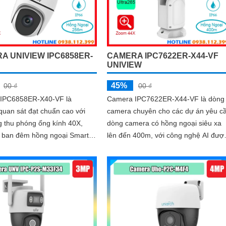
A UNIVIEW IPC6858ER-
CAMERA IPC7622ER-X44-VF
F
UNIVIEW
45%
00 ₫
00 ₫
IPC6858ER-X40-VF là
Camera IPC7622ER-X44-VF là dòng
uan sát đạt chuẩn cao với
camera chuyên cho các dự án yêu c
g thu phóng ống kính 40X,
dòng camera có hồng ngoại siêu xa
t ban đêm hồng ngoại Smart
lên đến 400m, với công nghệ AI đượ
, có tính năng chống ngược
trang bị chụp khuôn mặt, phát hiện d
R 120db, chống nhiễu hình
điện áp, đếm người và ngăn chặn x
 động cân bằng ánh sáng
nhập thông minh, chống bụi IP 66
ó thể lắp đặt ngoài trời chống
 66