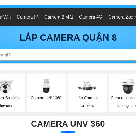
 Wifi
Camera IP
Camera 2 Mắt
Camera 4G
Camera Zoo
LẮP CAMERA QUẬN 8
Camera UNV 360
a Starlight
Lắp Camera
Camera Univi
Uniview
Uniview
Chống Tr
CAMERA UNV 360