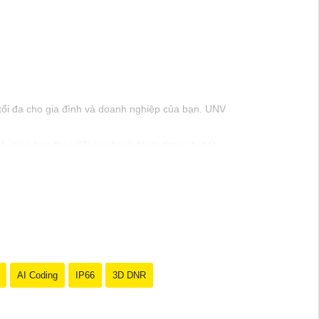
tối đa cho gia đình và doanh nghiệp của bạn. UNV
, giúp bạn theo dõi mọi hoạt động, từng chi tiết
ử dụng.
 hơn bao giờ hết.
n thành công!
AI Coding
IP66
3D DNR