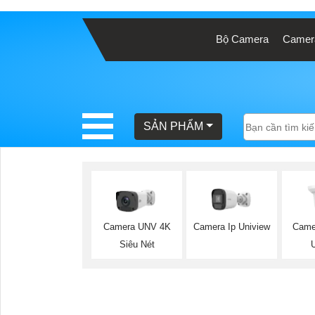
Bộ Camera
Camera
BÁO
GIÁ
TRỌN
GÓI
SẢN PHẨM
SẢN
PHẨM
Camera UNV 4K
Camera Ip Uniview
Camer
Siêu Nét
TƯ
VẤN
LẮP