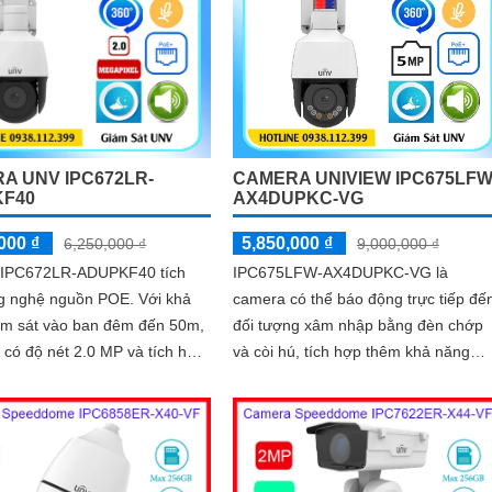
hình ảnh Ultra265/H.265/H
CAMERA UNIVIEW IPC675LFW
A UNV IPC672LR-
AX4DUPKC-VG
F40
5,850,000 ₫
000 ₫
9,000,000 ₫
6,250,000 ₫
IPC675LFW-AX4DUPKC-VG là
IPC672LR-ADUPKF40 tích
camera có thể báo động trực tiếp đế
nghệ nguồn POE. Với khả
đối tượng xâm nhập bằng đèn chớp
ám sát vào ban đêm đến 50m,
và còi hú, tích hợp thêm khả năng
 có độ nét 2.0 MP và tích hợp
xoay 360 độ và ống kính zoom, trang
hệ chuẩn nén
bị các tính năng thông minh như năn
5/H.265/H
ngăn chăn xâm nhập thông minh trá
được tính trạng báo động giả