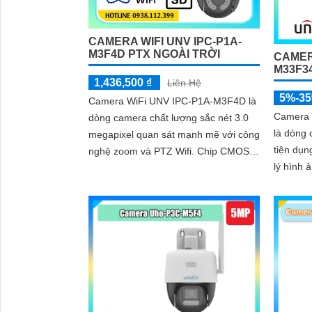
CAMERA WIFI UNV IPC-P1A-
M3F4D PTX NGOÀI TRỜI
CAMER
M33F3
1,436,500 ₫
Liên Hệ
5%-3
Camera WiFi UNV IPC-P1A-M3F4D là
Camera 
dòng camera chất lượng sắc nét 3.0
là dòng 
megapixel quan sát mạnh mẽ với công
tiện dụn
nghệ zoom và PTZ Wifi. Chip CMOS
lý hình
màu đẹp hơn giúp giám sát ban đêm
hơn. Hì
hồng ngoại 30m
Ngoại 3