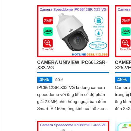
thể báo
thanh, 
khoảng 
CAMERA UNIVIEW IPC6612SR-
CAMER
X33-VG
X25-V
45%
45%
00 ₫
IPC6612SR-X33-VG là dòng camera
Camera
speeddome với ống kính có độ phân
trang bị
giải 2.0MP, nhìn hồng ngoại ban đêm
ống kính
Smart IR 150m, ống kính có thể zoom
đén 25X 
quang học lên đến 33x, trang bị tính
hồng ng
năng thông minh, ngăn chặn xâm
cách 150
nhập thông minh, đếm người, chụp
2.0MP, 