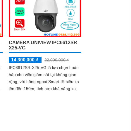
-
CAMERA UNIVIEW IPC6612SR-
X25-VG
14,300,000 ₫
22,000,000 ₫
t
IPC6612SR-X25-VG là lựa chọn hoàn
hảo cho việc giám sát tại không gian
rộng, với hồng ngoại Smart IR siêu xa
,
lên đến 150m, tích hợp khả năng xoay
360 độ và ống kính có thể zoom 25x,
g
trang bị khả năng chống ngược sáng
WDR 120db, trang bị nhiều tính năng
thông minh