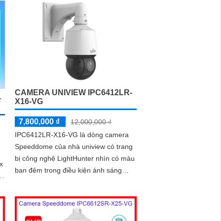
CAMERA UNIVIEW IPC6412LR-
-
X16-VG
7,800,000 ₫
12,000,000 ₫
IPC6412LR-X16-VG là dòng camera
Speeddome của nhà uniview có trang
bị công nghệ LightHunter nhìn có màu
x
ban đêm trong điều kiện ánh sáng
yếu, với ống kính có thể zoom quang
học 16x, với chức năng Auto tracking
t
giúp theo dõi người, có thể hoạt động
độc lập nhờ khe cắm thẻ nhớ 256GB