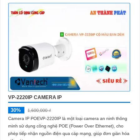
hồng ngoại để cung cấp hình ảnh trong bóng tối. Chọn camera
có thông số hồng ngoại phù hợp với nhu cầu giám sát của bạn.
🛑
4:
Chất lượng và thương hiệu: Chọn camera từ các nhà sản
xuất uy tín, có chất lượng sản phẩm tốt và hỗ trợ kỹ thuật sau
bán hàng đáng tin cậy.
♋
5:
Khả năng chống nước và bụi: Nếu bạn sử dụng camera
ngoài trời, hãy chọn camera có khả năng chống nước và bụi để
nâng cao an toàn hoạt động ổn định trong mọi điều kiện thời tiết.
Tùy thuộc vào nhu cầu sử dụng cụ thể của bạn, bạn nên tham
khảo và so sánh các sản phẩm trên thị trường để chọn lựa
camera Starlight màu ánh sáng yếu phù hợp nhất.
VP-2220IP CAMERA IP
30%
1,600,000 ₫
Camera IP POEVP-2220IP là một loại camera an ninh thông
minh sử dụng công nghệ POE (Power Over Ethernet), cho
phép tiếp nhận nguồn điện qua cáp mạng, giúp đơn giản hóa