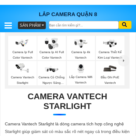
LẮP CAMERA QUẬN 8
SẢN PHẨM
BÁO
GIÁ
TRỌN
GÓI
Camera Ip Full
Camera Ip AI Full
Camera Ip 4k
Camera Thết Kế
Color Vantech
Color Vantech
Vantech
Kim Loại Vantech
SẢN
Lắp Camera Wifi
Camera Vantech
Camera Có Chống
Đầu Ghi PoE
Vantech
Starlight
Ngược Sáng
Vantech
PHẨM
Vantech
CAMERA VANTECH
STARLIGHT
TƯ
VẤN
Camera Vantech Starlight là dòng camera tích hợp công nghệ
LẮP
Starlight giúp giám sát có màu sắc rõ nét ngay cả trong điều kiện