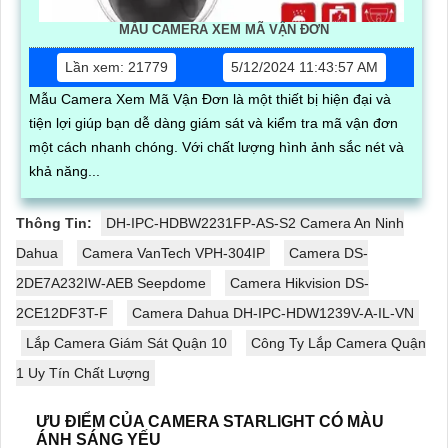
MẪU CAMERA XEM MÃ VẬN ĐƠN
Lần xem: 21779
5/12/2024 11:43:57 AM
Mẫu Camera Xem Mã Vận Đơn là một thiết bị hiện đại và
tiện lợi giúp bạn dễ dàng giám sát và kiểm tra mã vận đơn
một cách nhanh chóng. Với chất lượng hình ảnh sắc nét và
khả năng...
Thông Tin:
DH-IPC-HDBW2231FP-AS-S2 Camera An Ninh
Dahua
Camera VanTech VPH-304IP
Camera DS-
2DE7A232IW-AEB Seepdome
Camera Hikvision DS-
2CE12DF3T-F
Camera Dahua DH-IPC-HDW1239V-A-IL-VN
Lắp Camera Giám Sát Quận 10
Công Ty Lắp Camera Quận
1 Uy Tín Chất Lượng
ƯU ĐIỂM CỦA CAMERA STARLIGHT CÓ MÀU
ÁNH SÁNG YẾU