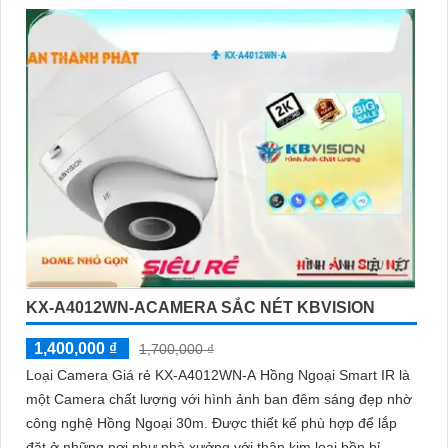
yên tâm bảo vệ gia đình và tài sản của bạn ngay hôm nay!"
Bạn có thể điều chỉnh và thêm vào nội dung trên để phù hợp với
nhu cầu cụ thể của bạn. Chúc bạn thành công!
'
KX-A4012WN-ACAMERA SẮC NÉT KBVISION
1,400,000 ₫
1,700,000 ₫
Loại Camera Giá rẻ KX-A4012WN-A Hồng Ngoại Smart IR là
một Camera chất lượng với hình ảnh ban đêm sáng đẹp nhờ
công nghệ Hồng Ngoại 30m. Được thiết kế phù hợp để lắp
đặt ở những nơi như nhà xưởng với thân kim loại bền bỉ