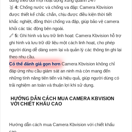
dùng theo dõi mọi hoạt động xung quanh 24/7
️🥈
4:
Chống nước và chống va đập: Camera Kbvision
được thiết kế chắc chắn, chịu được điều kiện thời tiết
khắc nghiệt, đồng thời chống va đập, giúp bảo vệ camera
khỏi các tác động bên ngoài.
🔗
5:
Ghi hình và lưu trữ linh hoạt: Camera Kbvision hỗ trợ
ghi hình và lưu trữ dữ liệu một cách linh hoạt, cho phép
người dùng dễ dàng xem lại và quản lý các thông tin ghi lại
theo nhu cầu.
Có thể đánh giá gọn hơn
Camera Kbvision không chỉ
đáp ứng nhu cầu giám sát an ninh mà còn mang đến
những tính năng tiên tiến và hiệu quả, giúp người dùng có
trải nghiệm an toàn và thuận lợi khi sử dụng.
HƯỚNG DẪN CÁCH MUA CAMERA KBVISION
VỚI CHIẾT KHẤU CAO
Hướng dẫn cách mua Camera Kbvision với chiết khấu
cao