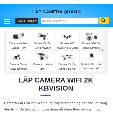
LẮP CAMERA QUẬN 8
SẢN PHẨM
BÁO
GIÁ
TRỌN
GÓI
Camera Kbvision
Camera Có Báo
Camera Wifi
Camera 360 Báo
Chống Trộm
Động Kbvision
Kbvision Full Color
Động Kbvision
SẢN
Camera Wifi Ezviz
Camera Chuẩn
Camera Kbvision
Camera Có Có
Xoay 360 Độ
Onvif Kbvision
2MP
Hàng Rào Ảo
PHẨM
LẮP CAMERA WIFI 2K
KBVISION
TƯ
VẤN
Camera WiFi 2K Kbvision cung cấp hình ảnh độ nét cao, rõ ràng
LẮP
đến từng chi tiết, giúp người dùng dễ dàng theo dõi các hoạt