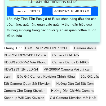
LẮP MÁY TÍNH TIỀN POS GIÁ RẺ
Lần xem: 10379
4/18/2024 10:40:03 AM
Lắp Máy Tính Tiền Pos giá rẻ là lựa chọn hàng đầu cho các
cửa hàng, quán ăn, quán cafe quản lý thu ngân hiệu quả
thường sử dụng trong các chuổi quán ăn quán coffee muốn
tối ưu hóa...
Thông Tin:
CAMERA IP WIFI IPC S22FP
Camera dahua
DH-IPC-HDBW2431EP-S-S2
Camera DH-HAC-
HDBW1200RP-Z Văn Phòng
Camera Dahua DH-IPC-
HDW1239T1P-LED-S4
VP-2066IP Camera Với giá cạnh
tranh
Báo Giá Camera Kbvision Chính Hãng
Báo Giá Lắp
Đặt Camera Quan Sát Kbvision
Hường Dẫn Cài Đặt Xem
Camera Cho Dòng Kbvision
Hướng Dẫn Cài Đặt Camera
Kbone Ip Wifi Của Kbvision
Giá Camera Kbvision Mới Nhất