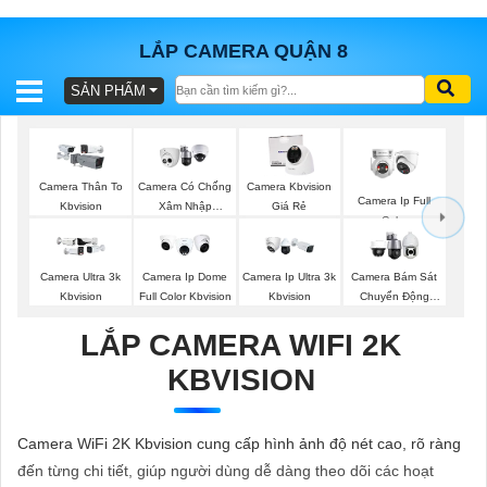
LẮP CAMERA QUẬN 8
SẢN PHẨM
BÁO
GIÁ
TRỌN
GÓI
Camera Thân To
Camera Có Chống
Camera Kbvision
Camera Ip Full
Kbvision
Xâm Nhập
Giá Rẻ
Color
Kbvision
SẢN
Camera Ultra 3k
Camera Ip Dome
Camera Ip Ultra 3k
Camera Bám Sát
Kbvision
Full Color Kbvision
Kbvision
Chuyển Động
PHẨM
Kbvision
LẮP CAMERA WIFI 2K
KBVISION
TƯ
VẤN
Camera WiFi 2K Kbvision cung cấp hình ảnh độ nét cao, rõ ràng
LẮP
đến từng chi tiết, giúp người dùng dễ dàng theo dõi các hoạt