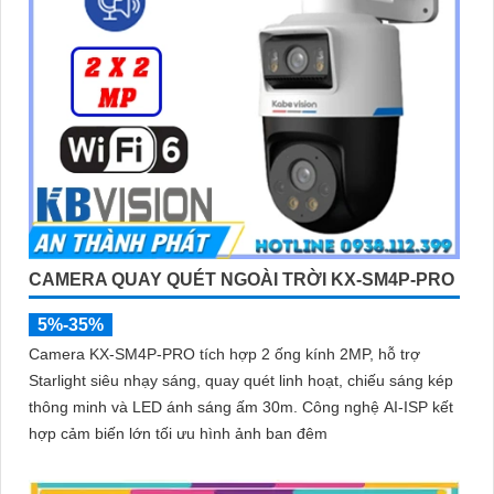
CAMERA QUAY QUÉT NGOÀI TRỜI KX-SM4P-PRO
5%-35%
Camera KX-SM4P-PRO tích hợp 2 ống kính 2MP, hỗ trợ
Starlight siêu nhạy sáng, quay quét linh hoạt, chiếu sáng kép
thông minh và LED ánh sáng ấm 30m. Công nghệ AI-ISP kết
hợp cảm biến lớn tối ưu hình ảnh ban đêm