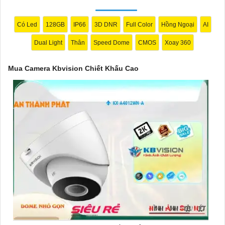
yên tâm bảo vệ gia đình và tài sản của bạn ngay hôm nay!"
Bạn có thể điều chỉnh và thêm vào nội dung trên để phù hợp với
Có Led
128GB
IP66
3D DNR
Full Color
Hồng Ngoại
AI
nhu cầu cụ thể của bạn. Chúc bạn thành công!
Dual Light
Thân
Speed Dome
CMOS
Xoay 360
Mua Camera Kbvision Chiết Khấu Cao
'