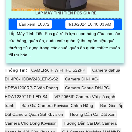
LẮP MÁY TÍNH TIỀN POS GIÁ RẺ
Lần xem: 10372
4/18/2024 10:40:03 AM
Lắp Máy Tính Tiền Pos giá rẻ là lựa chọn hàng đầu cho các
cửa hàng, quán ăn, quán cafe quản lý thu ngân hiệu quả
thường sử dụng trong các chuổi quán ăn quán coffee muốn
tối ưu hóa...
Thông Tin:
CAMERA IP WIFI IPC S22FP
Camera dahua
DH-IPC-HDBW2431EP-S-S2
Camera DH-HAC-
HDBW1200RP-Z Văn Phòng
Camera Dahua DH-IPC-
HDW1239T1P-LED-S4
VP-2066IP Camera Với giá cạnh
tranh
Báo Giá Camera Kbvision Chính Hãng
Báo Giá Lắp
Đặt Camera Quan Sát Kbvision
Hường Dẫn Cài Đặt Xem
Camera Cho Dòng Kbvision
Hướng Dẫn Cài Đặt Camera