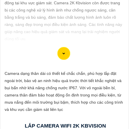
ĐẶT
động tại khu vực giám sát. Camera 2K Kbvision còn được trang
bị các công nghệ xử lý hình ảnh như chống ngược sáng, cân
bằng trắng và bù sáng, đảm bảo chất lượng hình ảnh luôn rõ
ràng, sáng đẹp trong mọi điều kiện ánh sáng. Các tính năng này
PHỤ
giúp nâng cao hiệu quả giám sát và mang lại trải nghiệm người
KIỆN
dùng tối ưu.
CAMERA
TƯ
Để giúp bạn viết tư giới thiệu cho việc mua Camera Kbvision với
Camera dạng thân dài có thiết kế chắc chắn, phù hợp lắp đặt
VẤN
chiết khấu cao và hình ảnh chất lượng sắc nét, bạn có thể sử
ngoài trời, bảo vệ an ninh hiệu quả trước thời tiết khắc nghiệt và
DỊCH
dụng mẫu sau đây:
bụi bẩn nhờ khả năng chống nước IP67. Với vỏ ngoài bền bỉ,
VỤ
"Tìm kiếm sự an toàn và chất lượng hình ảnh sắc nét cho hệ
camera thân đảm bảo hoạt động ổn định trong mọi điều kiện, từ
thống giám sát của bạn? Hãy đến với Camera Kbvision - thương
mưa nắng đến môi trường bụi bặm, thích hợp cho các công trình
hiệu uy tín với chiết khấu cao. Với công nghệ hàng đầu, Camera
và khu vực cần giám sát liên tục
Kbvision mang đến cho bạn hình ảnh chất lượng cao, rõ nét và
độ tin cậy cao. Đừng để bất kỳ sự cố nào xảy ra mà không có sự
LẮP CAMERA WIFI 2K KBVISION
giám sát chuyên nghiệp. Hãy đầu tư vào Camera Kbvision và