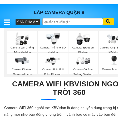
LẮP CAMERA QUẬN 8
SẢN PHẨM
BÁO
GIÁ
TRỌN
GÓI
Camera Wifi Chống
Camera Thẻ Nhớ SD
Camera Speedom
Camera Chip 
Trộm Kbvision
Kbvision
Kbvision
KBvisio
SẢN
Camera Imo
Camera Kbvision
Camera IP AI Full
Camera Có Auto
PHẨM
Motorized Lens
Color Kbvision
Traking Vantech
CAMERA WIFI KBVISION NGO
TRỜI 360
TƯ
VẤN
Camera WiFi 360 ngoài trời KBVision là dòng chuyên dụng trang bị 
LẮP
năng mới như báo động chống trộm, cảnh báo có màu vào ban đê