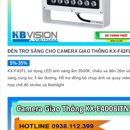
ĐÈN TRỢ SÁNG CHO CAMERA GIAO THÔNG KX-F42F
5%-35%
KX-F42FL sử dụng LED ánh sáng ấm 3500K, chiếu xa đến 26m v
sáng cùng lúc 3 làn đường. Hỗ trợ đồng bộ chụp ảnh và quay video, tích
hợp chế độ strobe và flashlight