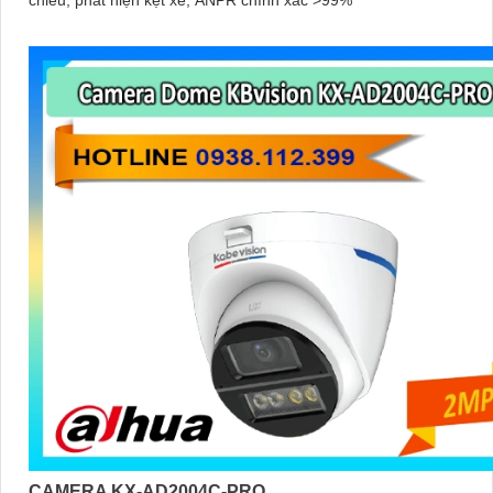
chiều, phát hiện kẹt xe, ANPR chính xác >99%
CAMERA KX-AD2004C-PRO