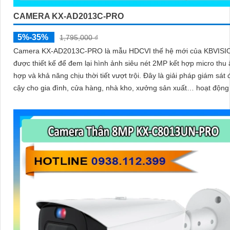
CAMERA KX-AD2013C-PRO
5%-35%
1,795,000 ₫
Camera KX‑AD2013C‑PRO là mẫu HDCVI thế hệ mới của KBVISI
được thiết kế để đem lại hình ảnh siêu nét 2MP kết hợp micro thu 
hợp và khả năng chịu thời tiết vượt trội. Đây là giải pháp giám sát đáng tin
cậy cho gia đình, cửa hàng, nhà kho, xưởng sản xuất… hoạt động
cả ngày lẫn đêm