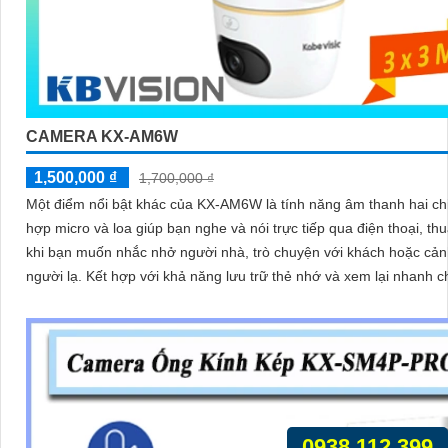
CAMERA KX-AM6W
1,500,000 ₫
1,700,000 ₫
Một điểm nổi bật khác của KX‑AM6W là tính năng âm thanh hai chi
hợp micro và loa giúp bạn nghe và nói trực tiếp qua điện thoại, thu
khi bạn muốn nhắc nhở người nhà, trò chuyện với khách hoặc cả
người lạ. Kết hợp với khả năng lưu trữ thẻ nhớ và xem lại nhanh chóng,
đây thực sự là giải pháp giám sát thông minh, gọn nhẹ mà vô cùng
quả
0938.112.399