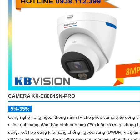
CAMERA KX-C8004SN-PRO
5%-35%
Công nghệ hồng ngoại thông minh IR cho phép camera tự động đ
chỉnh ánh sáng, đảm bảo hình ảnh ban đêm luôn rõ ràng, không bị
sáng. Kết hợp cùng khả năng chống ngược sáng (DWDR) và giảm nhiễu
(3DNR), hình ảnh thu được luôn mượt mà, màu sắc chân thực và ch