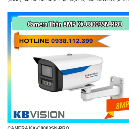
rõ nét, ngay cả trong môi trường ánh sáng yếu hoặc ánh sáng phứ
như ngược sáng hoặc chói nắng
CAMERA KX-C8003SN-PRO