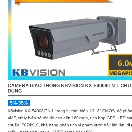
CAMERA GIAO THÔNG KBVISION KX-E4008ITN-L CH
DỤNG
5%-35%
KBvision KX-E4008ITN-L trang bị cảm biến 1/1. 8” CMOS, độ phân
4MP, xử lý biển số tốc độ cao đến 180km/h, tích hợp GPS, LED s
chuẩn IP67/IK10, khả năng phân tích vi phạm vượt trội: lấn làn, đi