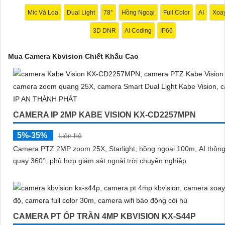
Mic Và Loa
Dual Light
78°
Hồng Ngoại
Full Color
AI
Xoa
3D DNR
AI Coding
IP66
Mua Camera Kbvision Chiết Khấu Cao
CAMERA IP 2MP KABE VISION KX-CD2257MPN
'
5%-35%
Liên hệ
Camera PTZ 2MP zoom 25X, Starlight, hồng ngoại 100m, AI thông
quay 360°, phù hợp giám sát ngoài trời chuyên nghiệp
CAMERA PT ỐP TRẦN 4MP KBVISION KX-S44P