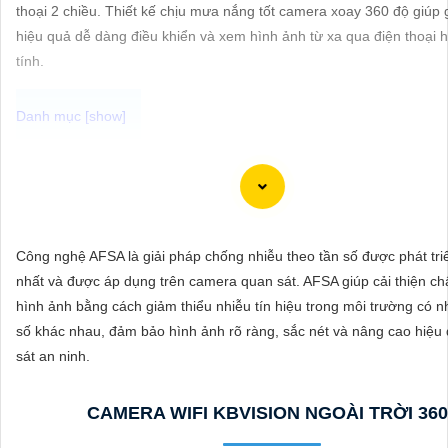
ĐẶT
thoại 2 chiều. Thiết kế chịu mưa nắng tốt camera xoay 360 độ giúp 
hiệu quả dễ dàng điều khiển và xem hình ảnh từ xa qua điện thoại
tính.
PHỤ
KIỆN
CAMERA
Để giúp bạn viết tư giới thiệu cho việc mua Camera Kbvision với chi
cao và hình ảnh chất lượng sắc nét, bạn có thể sử dụng mẫu sau đâ
"Tìm kiếm sự an toàn và chất lượng hình ảnh sắc nét cho hệ thống 
TƯ
của bạn? Hãy đến với Camera Kbvision - thương hiệu uy tín với chi
Công nghệ AFSA là giải pháp chống nhiễu theo tần số được phát tri
VẤN
cao. Với công nghệ hàng đầu, Camera Kbvision mang đến cho bạn 
nhất và được áp dụng trên camera quan sát. AFSA giúp cải thiện ch
DỊCH
chất lượng cao, rõ nét và độ tin cậy cao. Đừng để bất kỳ sự cố nào 
hình ảnh bằng cách giảm thiểu nhiễu tín hiệu trong môi trường có n
VỤ
không có sự giám sát chuyên nghiệp. Hãy đầu tư vào Camera Kbvis
số khác nhau, đảm bảo hình ảnh rõ ràng, sắc nét và nâng cao hiệu
yên tâm bảo vệ gia đình và tài sản của bạn ngay hôm nay!"
sát an ninh.
Bạn có thể điều chỉnh và thêm vào nội dung trên để phù hợp với nh
thể của bạn. Chúc bạn thành công!
CAMERA WIFI KBVISION NGOÀI TRỜI 360