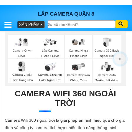
LẮP CAMERA QUẬN 8
SẢN PHẨM
BÁO
GIÁ
TRỌN
GÓI
Camera 360 Ezviz
Camera Onvif
Lắp Camera
Camera Nhựa
Ngoài Trời
Ezviz
H.265+ Ezviz
Plastic Ezviz
SẢN
Camera 2 Mắt
Camera Ezviz Full
Camera Kbvision
Camera Auto
Ezviz Trong Nhà
Color Ngoài Trời
Chống Trộm
Traking Hikvision
PHẨM
CAMERA WIFI 360 NGOÀI
TRỜI
TƯ
VẤN
Camera Wifi 360 ngoài trời là giải pháp an ninh hiệu quả cho gia
LẮP
đình và công ty camera tích hợp nhiều tính năng thông minh