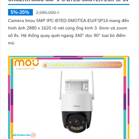
5%-35%
2,090,000 ₫
Camera Imou 5MP IPC-B7ED-5MOTEA-EU/FSP14 mang đến
hình ảnh 2880 x 1620 rõ nét cùng ống kính 3. 6mm và zoom
số 8x. Hệ thống quay quét ngang 340° dọc 90° loại bỏ điểm
mù