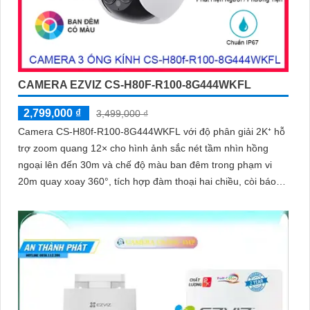
CAMERA EZVIZ CS-H80F-R100-8G444WKFL
2,799,000 ₫
3,499,000 ₫
Camera CS-H80f-R100-8G444WKFL với độ phân giải 2K⁺ hỗ
trợ zoom quang 12× cho hình ảnh sắc nét tầm nhìn hồng
ngoại lên đến 30m và chế độ màu ban đêm trong phạm vi
20m quay xoay 360°, tích hợp đàm thoại hai chiều, còi báo
động và đèn chớp, camera giúp nâng cao an ninh hiệu quả.
Đạt chuẩn IP67 có khả năng chống bụi, nước, đảm bảo hoạt
động ổn định trong mọi điều kiện thời tiết