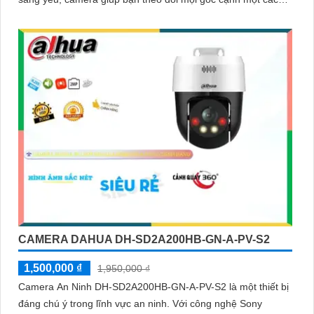
rõ ràng
CAMERA DAHUA DH-SD2A200HB-GN-A-PV-S2
1,500,000 ₫
1,950,000 ₫
Camera An Ninh DH-SD2A200HB-GN-A-PV-S2 là một thiết bị
đáng chú ý trong lĩnh vực an ninh. Với công nghệ Sony