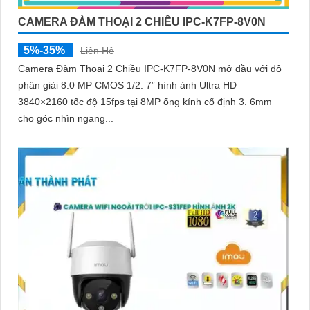
CAMERA ĐÀM THOẠI 2 CHIỀU IPC-K7FP-8V0N
5%-35%
Liên Hệ
Camera Đàm Thoại 2 Chiều IPC-K7FP-8V0N mở đầu với độ
phân giải 8.0 MP CMOS 1/2. 7” hình ảnh Ultra HD
3840×2160 tốc độ 15fps tại 8MP ống kính cố định 3. 6mm
cho góc nhìn ngang...