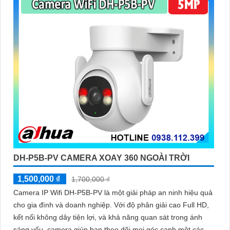
DH-P5B-PV CAMERA XOAY 360 NGOÀI TRỜI
1,500,000 ₫
1,700,000 ₫
Camera IP Wifi DH-P5B-PV là một giải pháp an ninh hiệu quả
cho gia đình và doanh nghiệp. Với độ phân giải cao Full HD,
kết nối không dây tiện lợi, và khả năng quan sát trong ánh
sáng yếu, camera giúp bạn theo dõi mọi góc cạnh một cách