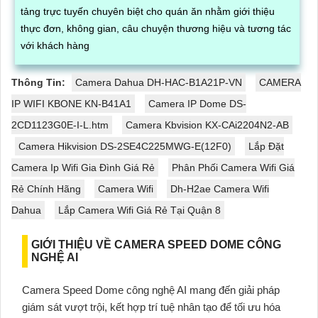
tảng trực tuyến chuyên biệt cho quán ăn nhằm giới thiệu
thực đơn, không gian, câu chuyện thương hiệu và tương tác
với khách hàng
Thông Tin:
Camera Dahua DH-HAC-B1A21P-VN
CAMERA
IP WIFI KBONE KN-B41A1
Camera IP Dome DS-
2CD1123G0E-I-L.htm
Camera Kbvision KX-CAi2204N2-AB
Camera Hikvision DS-2SE4C225MWG-E(12F0)
Lắp Đặt
Camera Ip Wifi Gia Đình Giá Rẻ
Phân Phối Camera Wifi Giá
Rẻ Chính Hãng
Camera Wifi
Dh-H2ae Camera Wifi
Dahua
Lắp Camera Wifi Giá Rẻ Tại Quận 8
GIỚI THIỆU VỀ CAMERA SPEED DOME CÔNG
NGHỆ AI
Camera Speed Dome công nghệ AI mang đến giải pháp
giám sát vượt trội, kết hợp trí tuệ nhân tạo để tối ưu hóa