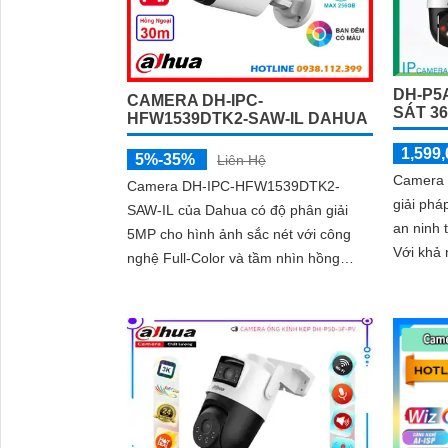
DH-P5
CAMERA DH-IPC-
SÁT 3
HFW1539DTK2-SAW-IL DAHUA
1,599,
5%-35%
Liên Hệ
Camera 
Camera DH-IPC-HFW1539DTK2-
giải phá
SAW-IL của Dahua có độ phân giải
an ninh 
5MP cho hình ảnh sắc nét với công
Với khả
nghệ Full-Color và tầm nhìn hồng
DWDR, c
ngoại 30m. Tích hợp micro ghi âm, loa
nét ngay
cảnh báo và AI thông minh, giúp phát
yếu
hiện chính xác con người và phương
tiện