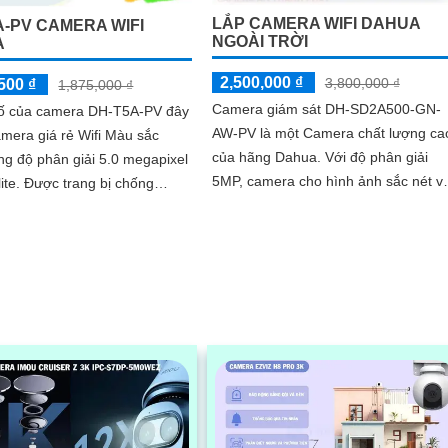
LẮP CAMERA WIFI DAHUA
A-PV CAMERA WIFI
NGOÀI TRỜI
A
2,500,000 ₫
3,800,000 ₫
500 ₫
1,875,000 ₫
Camera giám sát DH-SD2A500-GN-
ố của camera DH-T5A-PV đây
AW-PV là một Camera chất lượng ca
camera giá rẻ Wifi Màu sắc
của hãng Dahua. Với độ phân giải
ng độ phân giải 5.0 megapixel
5MP, camera cho hình ảnh sắc nét v
ng bị chống
chi tiết. Thiết kế công nghệ Starlight
áng DWDR hình ảnh ban đêm
cho...
or 30m