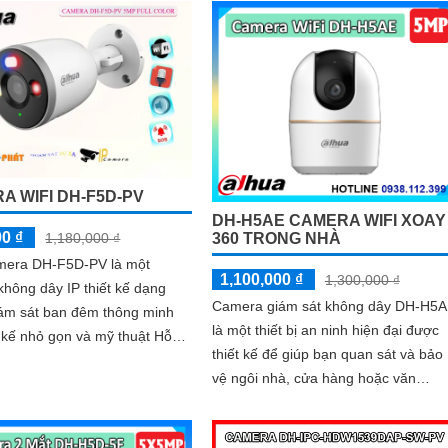
A WIFI DH-F5D-PV
DH-H5AE CAMERA WIFI XOAY
00 ₫
1,180,000 ₫
360 TRONG NHÀ
era DH-F5D-PV là một
1,100,000 ₫
1,300,000 ₫
hông dây IP thiết kế dạng
Camera giám sát không dây DH-H5
ám sát ban đêm thông minh
là một thiết bị an ninh hiện đại được
t kế nhỏ gọn và mỹ thuật Hỗ
thiết kế để giúp bạn quan sát và bảo
thoại 2 chiều Hỗ trợ khe cắm
vệ ngôi nhà, cửa hàng hoặc văn
 256GB Độ phân giải 5.0 MP
phòng của mình một cách hiệu quả
hích hợp cho nhiều loại công