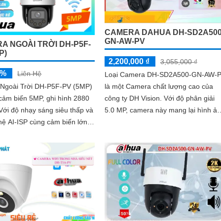
CAMERA DAHUA DH-SD2A500
GN-AW-PV
A NGOÀI TRỜI DH-P5F-
P)
2,200,000 ₫
3,055,000 ₫
5%
Liên Hệ
Loại Camera DH-SD2A500-GN-AW-
là một Camera chất lượng cao của
Ngoài Trời DH-P5F-PV (5MP)
công ty DH Vision. Với độ phân giải
 cảm biến 5MP, ghi hình 2880
5.0 MP, camera này mang lại hình ả
sắc nét cả ngày và đêm
ệ AI-ISP cùng cảm biến lớn,
ang lại hình ảnh vượt trội cả
n đêm