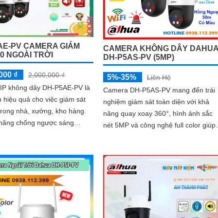
AE-PV CAMERA GIÁM
CAMERA KHÔNG DÂY DAHU
60 NGOÀI TRỜI
DH-P5AS-PV (5MP)
000 ₫
2,000,000 ₫
5%-35%
Liên Hệ
IP không dây DH-P5AE-PV là
Camera DH-P5AS-PV mang đến trải
p hiệu quả cho việc giám sát
nghiệm giám sát toàn diện với khả
trong nhà, xưởng, kho hàng.
năng quay xoay 360°, hình ảnh sắc
 năng chống ngược sáng
nét 5MP và công nghệ full color giúp
amera giúp cho hình ảnh rõ
ghi hình màu cả vào ban đêm. Tích
 cả trong điều kiện ánh sáng
hợp đèn cảnh báo, còi hú chống trộm
tầm nhìn hồng ngoại 30m, khe thẻ
nhớ đến 256GB cùng chuẩn chống
nước IP66 camera hoạt động ổn địn
trong mọi điều kiện