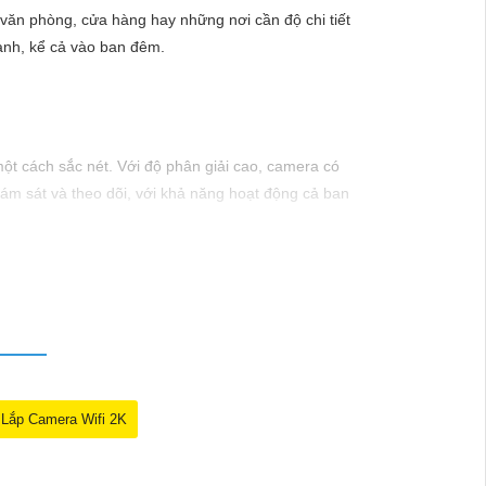
văn phòng, cửa hàng hay những nơi cần độ chi tiết
cạnh, kể cả vào ban đêm.
ột cách sắc nét. Với độ phân giải cao, camera có
iám sát và theo dõi, với khả năng hoạt động cả ban
Lắp Camera Wifi 2K