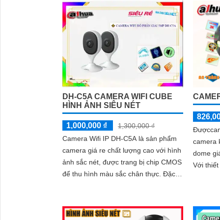
DH-C5A CAMERA WIFI CUBE
CAMER
HÌNH ẢNH SIÊU NÉT
826,0
1,000,000 ₫
1,300,000 ₫
Đượccam
Camera Wifi IP DH-C5A là sản phẩm
camera k
camera giá re chất lượng cao với hình
dome gi
ảnh sắc nét, được trang bị chip CMOS
Với thiế
để thu hình màu sắc chân thực. Đặc
trợ đàm 
biệt, camera này có khả năng ghi hình
thẻ nhớ
ban đêm với hồng ngoại 10m, giúp
camera t
giám sát hiệu quả
trình