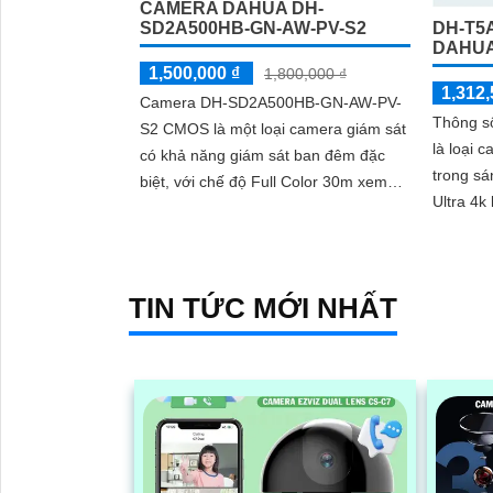
CAMERA DAHUA DH-
lắp đặt và sử dụng
SD2A500HB-GN-AW-PV-S2
DH-T5
DAHU
1,500,000 ₫
1,800,000 ₫
1,312,
Camera DH-SD2A500HB-GN-AW-PV-
Thông s
S2 CMOS là một loại camera giám sát
là loại 
có khả năng giám sát ban đêm đặc
trong sá
biệt, với chế độ Full Color 30m xem
Ultra 4k lite. Được tra
ban đêm như ban ngày. Camera được
ngược s
thiết kế...
Full Col
TIN TỨC MỚI NHẤT