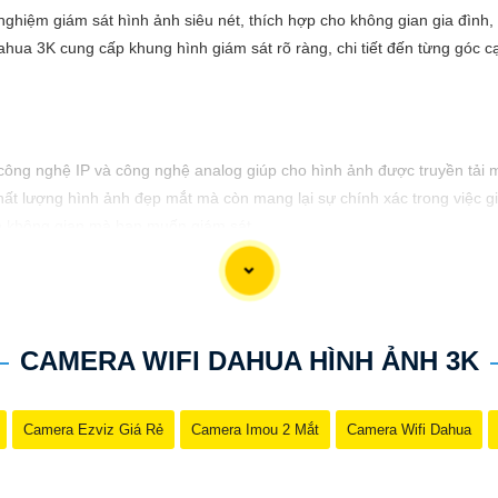
hiệm giám sát hình ảnh siêu nét, thích hợp cho không gian gia đình, 
ahua 3K cung cấp khung hình giám sát rõ ràng, chi tiết đến từng góc 
 công nghệ IP và công nghệ analog giúp cho hình ảnh được truyền tải m
chất lượng hình ảnh đẹp mắt mà còn mang lại sự chính xác trong việc g
o không gian mà bạn muốn giám sát.
CAMERA WIFI DAHUA HÌNH ẢNH 3K
Camera Ezviz Giá Rẻ
Camera Imou 2 Mắt
Camera Wifi Dahua