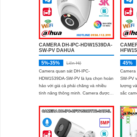
cưng với
CAMER
CAMERA DH-IPC-HDW1539DA-
HFW15
SW-PV DAHUA
45%
5%-35%
Liên Hệ
Camera
Camera quan sát DH-IPC-
SW-PV v
HDW1539DA-SW-PV là lựa chọn hoàn
lượng v
hảo với giá cả phải chăng và nhiều
sắc cam
tính năng thông minh. Camera được
30m vào
trang bị mic và loa to rõ cùng với công
lên đến 
nghệ phát hiện con người và phương
đàm thoạ
tiện báo động chủ động chính xác