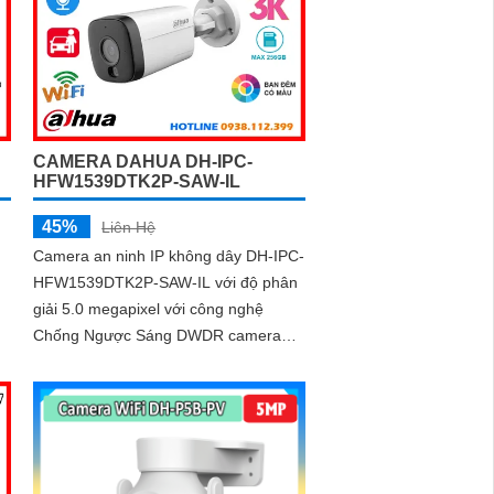
lên đến 256GB, đảm bảo ghi hình liên
tục và hiệu quả
CAMERA DAHUA DH-IPC-
HFW1539DTK2P-SAW-IL
45%
Liên Hệ
Camera an ninh IP không dây DH-IPC-
HFW1539DTK2P-SAW-IL với độ phân
giải 5.0 megapixel với công nghệ
Chống Ngược Sáng DWDR camera
giám sát truyền tải hình ảnh Full Color
trong điều kiện thiếu sáng khoảng
cách xa lên đến 30m hình ảnh siêu nét