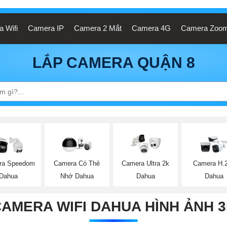
 Wifi
Camera IP
Camera 2 Mắt
Camera 4G
Camera Zoo
LẮP CAMERA QUẬN 8
ra Speedom
Camera Có Thẻ
Camera Ultra 2k
Camera H.
Dahua
Nhớ Dahua
Dahua
Dahua
AMERA WIFI DAHUA HÌNH ẢNH 