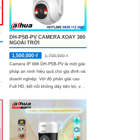
A
DH-P5B-PV CAMERA XOAY 360
NGOÀI TRỜI
1,500,000 ₫
1,700,000 ₫
Camera IP Wifi DH-P5B-PV là một giải
pháp an ninh hiệu quả cho gia đình và
doanh nghiệp. Với độ phân giải cao
Full HD, kết nối không dây tiện lợi, và
khả năng quan sát trong ánh sáng
,
yếu, camera giúp bạn theo dõi mọi
góc cạnh một cách rõ ràng
h