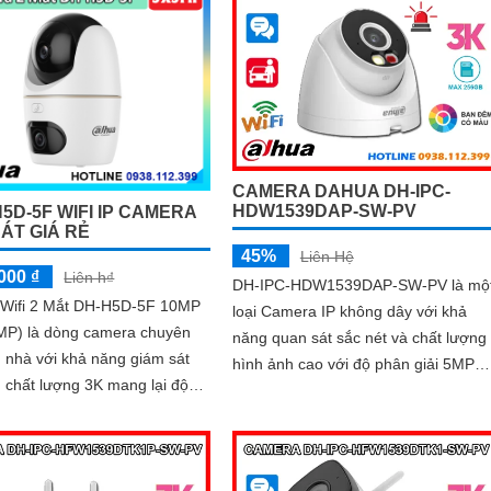
CAMERA DAHUA DH-IPC-
HDW1539DAP-SW-PV
5D-5F WIFI IP CAMERA
SÁT GIÁ RẺ
45%
Liên Hệ
000 ₫
Liên h₫
DH-IPC-HDW1539DAP-SW-PV là mộ
Wifi 2 Mắt DH-H5D-5F 10MP
loại Camera IP không dây với khả
P) là dòng camera chuyên
năng quan sát sắc nét và chất lượng
g nhà với khả năng giám sát
hình ảnh cao với độ phân giải 5MP
 chất lượng 3K mang lại độ
hồng ngoại 30m full color. Được thiết
và đặc biệt là ban đêm có màu
kế để đem lại trải nghiệm giám sát a
n thực. Camera wifi DH-H5D-
toàn và hiệu quả cảnh báo chủ động
iúp đảm bảo an ninh hiệu quả
khi có phát hiện con người phát hiện
 năng phát hiện người và thú