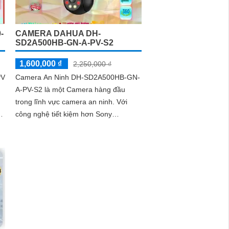
-
CAMERA DAHUA DH-
SD2A500HB-GN-A-PV-S2
1,600,000 ₫
2,250,000 ₫
PV
Camera An Ninh DH-SD2A500HB-GN-
A-PV-S2 là một Camera hàng đầu
trong lĩnh vực camera an ninh. Với
nh
công nghệ tiết kiệm hơn Sony
STARVIS CMOS, camera này cho
phép xem ban đêm trong màu sắc tự
nhiên với khoảng cách lên đến 30m