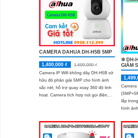
CAMERA DAHUA DH-H5B 5MP
✲ DH-H
1,400,000 ₫
1,600,000 ₫
GIÁM 
Camera IP Wifi không dây DH-H5B sở
1,499,
hữu độ phân giải 5MP cho hình ảnh
Camera 
sắc nét, hỗ trợ quay xoay 360 độ linh
(5MP+5M
'
hoạt. Camera tích hợp nút gọi điện,
lắp tron
đàm thoại 2 chiều và hồng ngoại tầm
hình ảnh
xa 10m, phù hợp sử dụng cả ngày lẫn
nét cao 
đêm
sắc châ
5F còn g
với tính