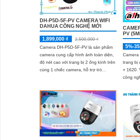
DH-P5D-5F-PV CAMERA WIFI
DAHUA CÔNG NGHỆ MỚI
CAMER
PV (5M
1,899,000 ₫
2,500,000 ₫
5%-3
Camera DH-P5D-5F-PV là sản phẩm
camera cung cấp hình ảnh toàn diện,
Camera 
độ nét cao với trang bị 2 ống kính trên
trang bị
cùng 1 chiếc camera, hỗ trợ trò
× 1620. Với độ nhạy sáng siêu thấp và
chuyện 2 chiều, cung cấp hình ảnh
công ngh
ban đêm có màu sắc rõ ràng chân
camera m
thực và đặc biệt là công nghệ AI phát
ngày lẫ
hiện người phương tiện chính xác,
đảm bảo an ninh hiệu quảDòng
camera quan sát DH-P5D-5F-PV với
chức năng đàm thoại 2 chiều và khả
năng theo dõi chuyển động trả nghiệm
tốt. Sản phẩm không dây, tiện lợi trong