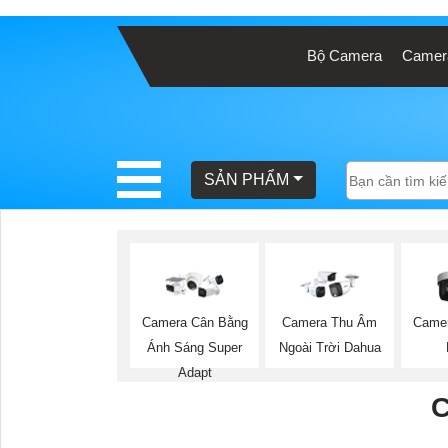
Bộ Camera
Camera
BÁO
GIÁ
TRỌN
GÓI
SẢN PHẨM
SẢN
PHẨM
Camera Cân Bằng
Camera Thu Âm
Came
Ánh Sáng Super
Ngoài Trời Dahua
TƯ
Adapt
VẤN
C
LẮP