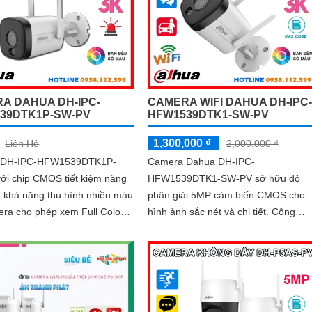
phương tiện
 độ chính xác cao
A DAHUA DH-IPC-
CAMERA WIFI DAHUA DH-IPC-
39DTK1P-SW-PV
HFW1539DTK1-SW-PV
1,300,000 ₫
Liên Hệ
2,000,000 ₫
 DH-IPC-HFW1539DTK1P-
Camera Dahua DH-IPC-
ới chip CMOS tiết kiệm năng
HFW1539DTK1-SW-PV sở hữu độ
à khả năng thu hình nhiều màu
phân giải 5MP cảm biến CMOS cho
era cho phép xem Full Color
hình ảnh sắc nét và chi tiết. Công
 ban đêm và độ phân giải cao
nghệ nén H.265+ giúp tiết kiệm băng
5.0 MP tích hợp mic và loa
thông, hồng ngoại 30m và...
i 2 chiều