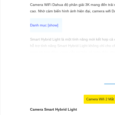
ĐẶT
Camera WiFi Dahua độ phân giải 3K mang đến trải ng
cao. Nhờ cảm biến hình ảnh hiện đại, camera wifi D
PHỤ
KIỆN
CAMERA
Smart Hybrid Light là một tính năng mới kết hợp cả
hỗ trợ tính năng Smart Hybrid Light không chỉ cho 
ngày và ban đêm, cung cấp sự bảo vệ toàn diện ch
TƯ
VẤN
DỊCH
VỤ
Camera Wifi 2 Mắt
Camera Smart Hybrid Light