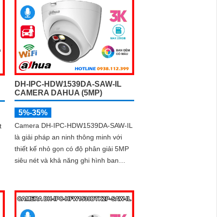
DH-IPC-HDW1539DA-SAW-IL
CAMERA DAHUA (5MP)
5%-35%
Camera DH-IPC-HDW1539DA-SAW-IL
t
là giải pháp an ninh thông minh với
thiết kế nhỏ gọn có độ phân giải 5MP
siêu nét và khả năng ghi hình ban
đêm rõ ràng nhờ công nghệ hồng
ngoại Full Color 30m. Camera tích
n
hợp micro thu âm, phát hiện chính xác
người và phương tiện, hỗ trợ thẻ nhớ