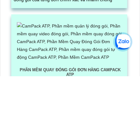
PHẦN MỀM QUAY ĐÓNG GÓI ĐƠN HÀNG CAMPACK
ATP
Lần xem: 1213
6/30/2026 3:16:12 PM
Phần Mềm Quay Đóng Gói Đơn Hàng CamPack ATP là
phần mềm có tích hợp công nghệ Ai nhận diện và dọc
mã QR/ bar code khi camera quay được mã vận đơn
LẮP CAMERA QUẬN 8