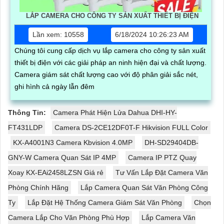
LẮP CAMERA CHO CÔNG TY SẢN XUẤT THIẾT BỊ ĐIỆN
Lần xem: 10558
6/18/2024 10:26:23 AM
Chúng tôi cung cấp dịch vụ lắp camera cho công ty sản xuất
thiết bị điện với các giải pháp an ninh hiện đại và chất lượng.
Camera giám sát chất lượng cao với độ phân giải sắc nét,
ghi hình cả ngày lẫn đêm
Thông Tin:
Camera Phát Hiện Lửa Dahua DHI-HY-
FT431LDP
Camera DS-2CE12DF0T-F Hikvision FULL Color
KX-A4001N3 Camera Kbvision 4.0MP
DH-SD29404DB-
GNY-W Camera Quan Sát IP 4MP
Camera IP PTZ Quay
Xoay KX-EAi2458LZSN Giá rẻ
Tư Vấn Lắp Đặt Camera Văn
Phòng Chính Hãng
Lắp Camera Quan Sát Văn Phòng Công
Ty
Lắp Đặt Hệ Thống Camera Giám Sát Văn Phòng
Chọn
Camera Lắp Cho Văn Phòng Phù Hợp
Lắp Camera Văn