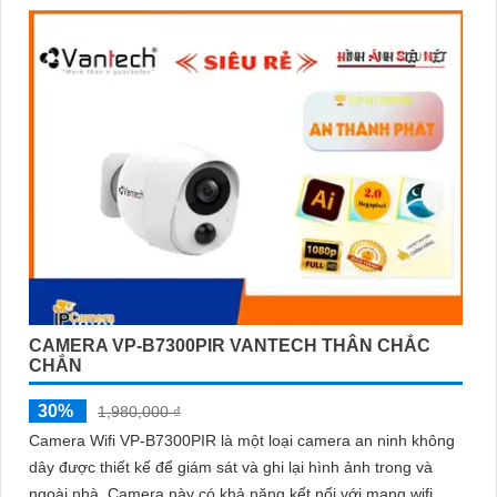
Với cam kết về chất lượng và dịch vụ, camera Vantech Việt Nam
mang lại sự an tâm cho người dùng trong việc giám sát và bảo
vệ tài sản. Đồng thời, giá cả của sản phẩm cũng được đánh giá
là hợp lý, phải chăng.
Nếu bạn cần thêm thông tin chi tiết về sản phẩm hay muốn tư
vấn, hãy liên hệ với đại lý phân phối chính thức của Vantech để
được hỗ trợ tốt nhất.
CAMERA VP-B7300PIR VANTECH THÂN CHẮC
CHẮN
30%
1,980,000 ₫
Camera Wifi VP-B7300PIR là một loại camera an ninh không
dây được thiết kế để giám sát và ghi lại hình ảnh trong và
ngoài nhà. Camera này có khả năng kết nối với mạng wifi,