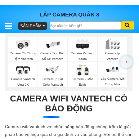
LẮP CAMERA QUẬN 8
SẢN PHẨM
BÁO
GIÁ
TRỌN
GÓI
Camera Có Chống
Camera Đọc Biển
Camera Vantech
Camera Ip
Trộm Vantech
Số Xe Vantech
Zoom
Vantech
SẢN
Lắp Camera Wifi
Camera Vantech
Camera Ip Full
Camera 2 Mắt
Trong Nhà
Ultra 2K
Color Vantech
Ezviz
PHẨM
CAMERA WIFI VANTECH CÓ
BÁO ĐỘNG
TƯ
VẤN
Camera wifi Vantech với chức năng báo động chống trộm là giải
LẮP
pháp bảo vệ hiệu quả cho gia đình và văn phòng. Với ưu thế chi