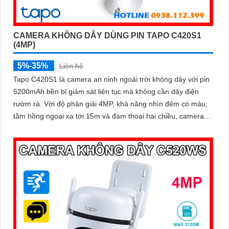
CAMERA KHÔNG DÂY DÙNG PIN TAPO C420S1
(4MP)
5%-35%
Liên hệ
Tapo C420S1 là camera an ninh ngoài trời không dây với pin
5200mAh bền bỉ giám sát liên tục mà không cần dây điện
rườm rà. Với độ phân giải 4MP, khả năng nhìn đêm có màu,
tầm hồng ngoại xa tới 15m và đàm thoại hai chiều, camera
mang đến trải nghiệm quan sát rõ nét