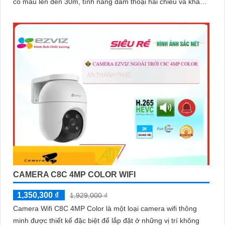
có màu lên đến 30m, tính năng đàm thoại hai chiều và khả
năng lưu trữ tới 512GB, bạn luôn kết nối và kiểm soát mọi
chuyển động dù ở bất cứ đâu, với thiết kế bền bỉ đạt chuẩn
IP66 và hệ thống cảnh báo thông minh
CAMERA C8C 4MP COLOR WIFI
1,350,300 ₫
1,929,000 ₫
Camera Wifi C8C 4MP Color là một loại camera wifi thông
minh được thiết kế đặc biệt để lắp đặt ở những vị trí không