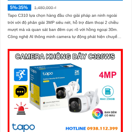
5%-35%
1,480,000 ₫
Tapo C310 lựa chọn hàng đầu cho giải pháp an ninh ngoài
trời với độ phân giải 3MP siêu nét, hỗ trợ đàm thoại 2 chiều
mượt mà và quan sát ban đêm cực rõ với hồng ngoại 30m.
Công nghệ AI thông minh camera tự động phát hiện chuyển
động, bật còi hú và đèn cảnh báo kịp thời, bảo vệ an toàn
tuyệt đối