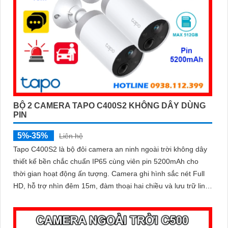
BỘ 2 CAMERA TAPO C400S2 KHÔNG DÂY DÙNG
PIN
5%-35%
Liên hệ
Tapo C400S2 là bộ đôi camera an ninh ngoài trời không dây
thiết kế bền chắc chuẩn IP65 cùng viên pin 5200mAh cho
thời gian hoạt động ấn tượng. Camera ghi hình sắc nét Full
HD, hỗ trợ nhìn đêm 15m, đàm thoại hai chiều và lưu trữ linh
hoạt với khe thẻ nhớ 512GB