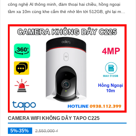
công nghệ AI thông minh, đàm thoại hai chiều, hồng ngoại
tầm xa 10m cùng khe cắm thẻ nhớ lên tới 512GB, ghi lại mọi
khoảnh khắc quan trọng cả ngày lẫn đêm
CAMERA WIFI KHÔNG DÂY TAPO C225
5%-35%
2,550,000 ₫