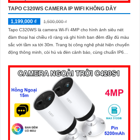
TAPO C320WS CAMERA IP WIFI KHÔNG DÂY
1,199,000 ₫
1,500,000 ₫
Tapo C320WS là camera Wi-Fi 4MP cho hình ảnh siêu nét
đàm thoại hai chiều rõ ràng và ghi hình ban đêm đầy đủ màu
sắc với tầm xa tới 30m. Trang bị công nghệ phát hiện chuyển
động thông minh, còi hú và đèn cảnh báo, cùng chuẩn IP66
chống nước bụi mạnh mẽ, camera C320WS đảm bảo an ninh
vững chắc trong mọi điều kiện thời tiết độ bền cao và mức giá
cực kỳ ưu đãi