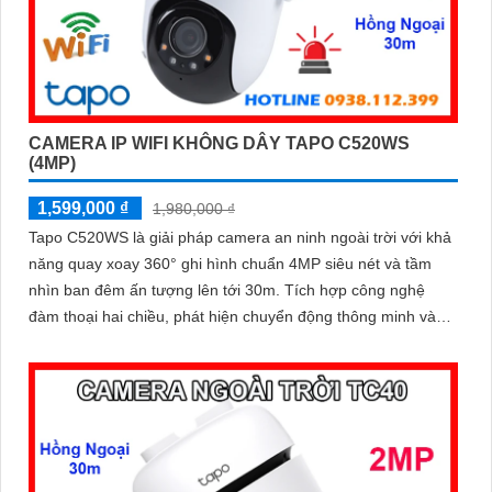
CAMERA IP WIFI KHÔNG DÂY TAPO C520WS
(4MP)
1,599,000 ₫
1,980,000 ₫
Tapo C520WS là giải pháp camera an ninh ngoài trời với khả
năng quay xoay 360° ghi hình chuẩn 4MP siêu nét và tầm
nhìn ban đêm ấn tượng lên tới 30m. Tích hợp công nghệ
đàm thoại hai chiều, phát hiện chuyển động thông minh và
báo động kịp thời, camera giúp bạn kiểm soát an toàn dù ở
bất cứ đâu