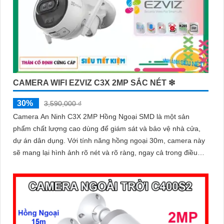
CAMERA WIFI EZVIZ C3X 2MP SẮC NÉT ❇
30%
3,590,000 ₫
Camera An Ninh C3X 2MP Hồng Ngoại SMD là một sản
phẩm chất lượng cao dùng để giám sát và bảo vệ nhà cửa,
dự án dân dụng. Với tính năng hồng ngoại 30m, camera này
sẽ mang lại hình ảnh rõ nét và rõ ràng, ngay cả trong điều
kiện ánh sáng yếu