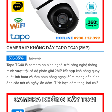
CAMERA IP KHÔNG DÂY TAPO TC40 (2MP)
5%-35%
Liên hệ
Tapo TC40 là camera an ninh ngoài trời công nghệ thông
minh vượt trội có độ phân giải 2MP kết hợp khả năng quay
quét linh hoạt và tầm nhìn hồng ngoại 30m mang đến hình
ảnh sắc nét cả ngày lẫn đêm. Tích hợp đàm thoại hai chiều,
chuẩn kháng nước IP65, khe thẻ nhớ lên đến 512GB cùng
tính năng phát hiện người và theo dõi chuyển động tự động,
giúp bạn kiểm soát an ninh dễ dàng và hiệu quả