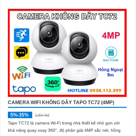
chiều, phát hiện chuyển động và báo động thông minh,
camera TC71 không chỉ ghi lại mọi khoảnh khắc quan trọng
mà còn chủ động bảo vệ an toàn cho ngôi nhà bạn
CAMERA WIFI KHÔNG DÂY TAPO TC72 (4MP)
5%-35%
Liên hệ
Tapo TC72 là camera Wi-Fi trong nhà thiết kế nhỏ gọn với
khả năng quay xoay 360°, độ phân giải 4MP sắc nét, hồng