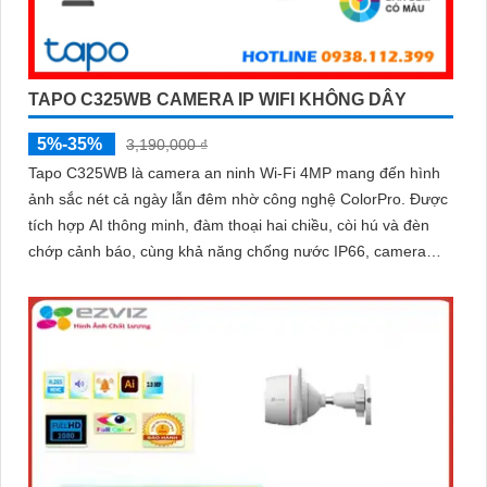
TAPO C325WB CAMERA IP WIFI KHÔNG DÂY
5%-35%
3,190,000 ₫
Tapo C325WB là camera an ninh Wi-Fi 4MP mang đến hình
ảnh sắc nét cả ngày lẫn đêm nhờ công nghệ ColorPro. Được
tích hợp AI thông minh, đàm thoại hai chiều, còi hú và đèn
chớp cảnh báo, cùng khả năng chống nước IP66, camera
sẵn sàng bảo vệ ngôi nhà bạn trong mọi điều kiện thời tiết