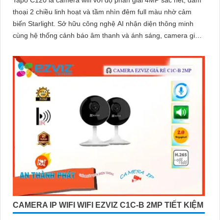
Tapo C120 là camera wifi với độ phân giải 4MP sắc nét, đàm
thoại 2 chiều linh hoạt và tầm nhìn đêm full màu nhờ cảm
biến Starlight. Sở hữu công nghệ AI nhận diện thông minh
cùng hệ thống cảnh báo âm thanh và ánh sáng, camera giúp
bạn bảo vệ ngôi nhà 24/7 một cách chủ động
CAMERA IP WIFI WIFI EZVIZ C1C-B 2MP TIẾT KIỆM