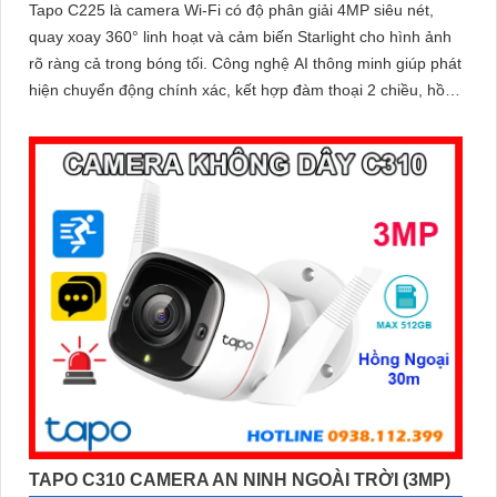
Tapo C225 là camera Wi-Fi có độ phân giải 4MP siêu nét,
quay xoay 360° linh hoạt và cảm biến Starlight cho hình ảnh
rõ ràng cả trong bóng tối. Công nghệ AI thông minh giúp phát
hiện chuyển động chính xác, kết hợp đàm thoại 2 chiều, hồng
ngoại 10m, báo động bằng còi hú và đèn nháy, mang đến
giải pháp an ninh toàn diện, với khe cắm thẻ nhớ hỗ trợ tới
512GB lưu trữ lâu dài
TAPO C310 CAMERA AN NINH NGOÀI TRỜI (3MP)