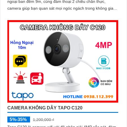
ngoại ban đêm 9m, cùng đàm thoại 2 chiều chân thực,
camera giúp bạn quan sát mọi ngóc ngách trong không gian
sống. Tích hợp tính năng phát hiện chuyển động và báo
động thông minh, cùng khe thẻ nhớ hỗ trợ đến 512GB, Tapo
TC72 mang đến sự an tâm tuyệt đối cho cả gia đình
CAMERA KHÔNG DÂY TAPO C120
5%-35%
1,200,000 ₫