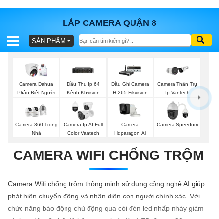
LẮP CAMERA QUẬN 8
SẢN PHẨM
BÁO
GIÁ
TRỌN
GÓI
Camera Dahua
Đầu Thu Ip 64
Đầu Ghi Camera
Camera Thân Trụ
Phân Biệt Người
Kênh Kbvision
H.265 Hikvision
Ip Vantech
SẢN
Camera 360 Trong
Camera Ip AI Full
Camera
Camera Speedom
Nhà
Color Vantech
Hdparagon Ai
PHẨM
CAMERA WIFI CHỐNG TRỘM
TƯ
Camera Wifi chống trộm thông minh sử dụng công nghệ AI giúp
VẤN
phát hiện chuyển động và nhận diện con người chính xác. Với
LẮP
chức năng báo động chủ động qua còi đèn led nhấp nháy giám