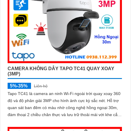
CAMERA KHÔNG DÂY TAPO TC41 QUAY XOAY
(3MP)
5%-35%
Liên hệ
Tapo TC41 là camera an ninh Wi-Fi ngoài trời quay xoay 360
độ và độ phân giải 3MP cho hình ảnh cực kỳ sắc nét. Hỗ trợ
quan sát ban đêm có màu nhờ công nghệ hồng ngoại 30m,
đàm thoại 2 chiều chân thực và lưu trữ thoải mái với khe cắm
thẻ nhớ lên tới 512GB