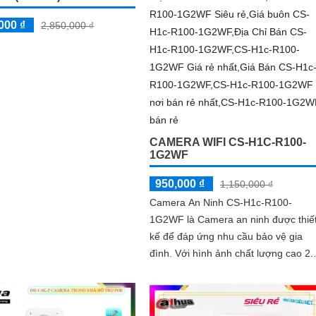
000 ₫
2,850,000 ₫
CAMERA WIFI CS-H1C-R100-
1G2WF
950,000 ₫
1,150,000 ₫
Camera An Ninh CS-H1c-R100-
1G2WF là Camera an ninh được thiế
kế để đáp ứng nhu cầu bảo vệ gia
đình. Với hình ảnh chất lượng cao 2.0
MP, bạn có thể quan sát chi tiết rõ né