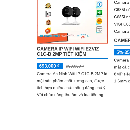
thông m
trong ngôi nhà, dù ở bất cứ đâu
vệ. Hỗ trợ thẻ nhớ lên đến 512GB và
dễ dàng
C100 ma
chỉ trong
CAMER
CAMERA IP WIFI WIFI EZVIZ
5%-3
C1C-B 2MP TIẾT KIỆM
Camera 
693,000 ₫
990,000 ₫
mắt cá c
Camera An Ninh Wifi IP C1C-B 2MP là
8MP siêu
một sản phẩm chất lượng cao, được
1.6mm c
tích hợp nhiều chức năng đáng chú ý.
tích hợp
Với chức năng thu âm và loa tiên nghi,
diện thô
nó cho phép người dùng giao tiếp hai
trong đ
chiều qua camera
trữ lin
NAS FTP
DC 12V