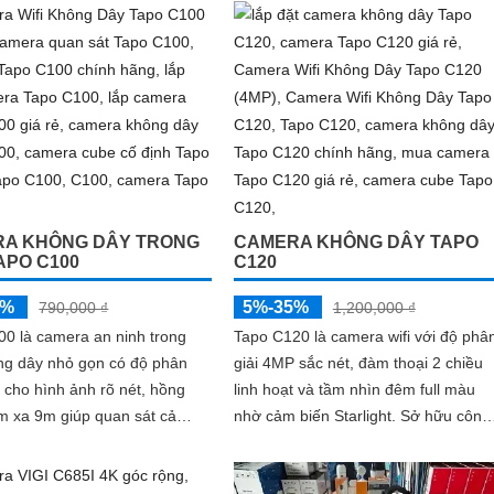
A KHÔNG DÂY TRONG
CAMERA KHÔNG DÂY TAPO
APO C100
C120
5%
5%-35%
790,000 ₫
1,200,000 ₫
0 là camera an ninh trong
Tapo C120 là camera wifi với độ phâ
ng dây nhỏ gọn có độ phân
giải 4MP sắc nét, đàm thoại 2 chiều
 cho hình ảnh rõ nét, hồng
linh hoạt và tầm nhìn đêm full màu
m xa 9m giúp quan sát cả
nhờ cảm biến Starlight. Sở hữu công
m, cùng tính năng đàm thoại
nghệ AI nhận diện thông minh cùng 
u và phát hiện chuyển động
thống cảnh báo âm thanh và ánh