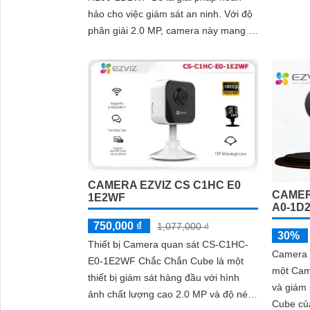
Smart...
hảo cho việc giám sát an ninh. Với độ
phân giải 2.0 MP, camera này mang lại
hình ảnh sắc nét và chi tiết
CAMERA EZVIZ CS C1HC E0
CAMERA
1E2WF
A0-1D
750,000 ₫
1,077,000 ₫
30%
Thiết bị Camera quan sát CS-C1HC-
Camera 
E0-1E2WF Chắc Chắn Cube là một
một Came
thiết bị giám sát hàng đầu với hình
và giám sát an 
ảnh chất lượng cao 2.0 MP và độ nét
Cube củ