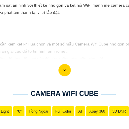
iám sát an ninh với thiết kế nhỏ gọn và kết nối WiFi mạnh mẽ camera 
phát âm thanh tại vị trí lắp đặt.
 cần xem xét khi lựa chọn và một số mẫu Camera Wifi Cube nhỏ gọn phổ
n giải cao để tự tin hình ảnh rõ nét.
ng để theo dõi mọi góc độ của không gian cần giám sát.
 cảm biến chuyển động, đàm thoại hai chiều, hồng ngoại, lưu trữ đám 
hổ biến trên thị trường:
iến với độ phân giải cao, quay quét 360 độ và tính năng cảm biến c
hân giải cao, hỗ trợ đàm thoại hai chiều và lưu trữ đám mây.
CAMERA WIFI CUBE
giải cao, hỗ trợ cảm biến chuyển động và đèn hồng ngoại.
giá của người dùng trước khi quyết định mua Camera Wifi Cube. Chúc a
 Light
78°
Hồng Ngoại
Full Color
AI
Xoay 360
3D DNR