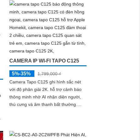
CAMERA IP WI-FI TAPO C125
5%-35%
1,799,000 ₫
Camera Tapo C125 ghi hình sắc nét
với độ phân giải 2K. hỗ trợ cảnh báo
n
thông minh nhờ AI nhận diện người,
thú cưng và âm thanh bất thường.
Tích hợp đèn hồng ngoại 940nm
không...
hệ