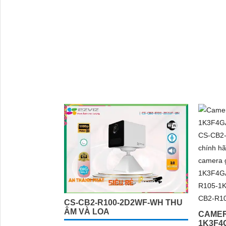
sắc sảo. Thiết bị trang bị công nghệ
còn rất t
IP...
CS-CB2-R100-2D2WF-WH THU
ÂM VÀ LOA
CAMER
1K3F4