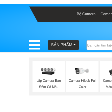
Bộ Camera
Camera
BÁO
GIÁ
TRỌN
GÓI
SẢN PHẨM
SẢN
PHẨM
Lắp Camera Ban
Camera Hilook Full
Camer
Đêm Có Màu
Color
Màu
TƯ
VẤN
LẮP