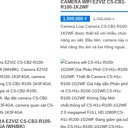
CAMERA WIFI EZVIZ CS-CB1-
iện lợi
R100-1K2WF
1,500,000 ₫
1,700,000 ₫
Camera Loại Camera CS-CB1-R100-
1K2WF được thiết kế với nhiều chức
năng ưu việt. Đầu tiên, camera này có
khả năng thu âm và loa hồng ngoại
SMD, giúp người dùng có thể nghe v
nói trực tiếp qua camera
A EZVIZ CS-CB2-R105-
GA (WH/BK)