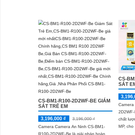
CS-BM
SÁT E
3,196,
CS-BM1-R100-2D2WF-BE GIÁM
Camera 
SÁT TRẺ EM
2D2WF-R
3,196,000 ₫
3,196,000 ₫
chất lượ
MP, cho h
Camera Camera An Ninh CS-BM1-
còn tíc
R100-2D2WF-Be là giải pháp hoàn