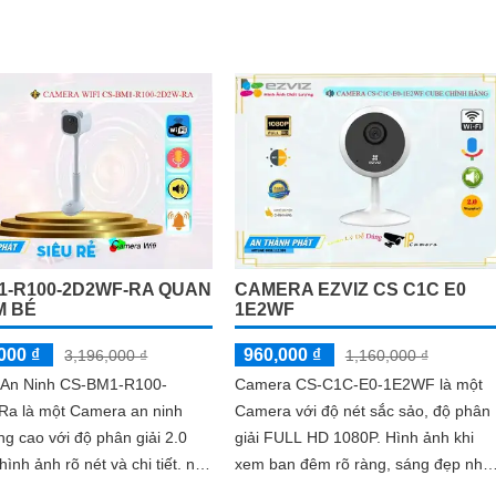
1-R100-2D2WF-RA QUAN
CAMERA EZVIZ CS C1C E0
M BÉ
1E2WF
000 ₫
960,000 ₫
3,196,000 ₫
1,160,000 ₫
An Ninh CS-BM1-R100-
Camera CS-C1C-E0-1E2WF là một
a là một Camera an ninh
Camera với độ nét sắc sảo, độ phân
ng cao với độ phân giải 2.0
giải FULL HD 1080P. Hình ảnh khi
ình ảnh rõ nét và chi tiết. nó
xem ban đêm rõ ràng, sáng đẹp nhờ
h hợp công nghệ Hồng Ngoại
công nghệ hồng ngoại 10m chính