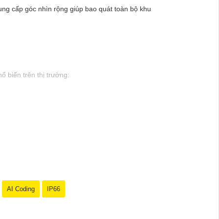
cung cấp góc nhìn rộng giúp bao quát toàn bộ khu
 biến trên thị trường:
mây, và cài đặt dễ dàng.
huyển động.
nh/chị tìm cho mình lựa chọn hoàn hảo!
AI Coding
IP66