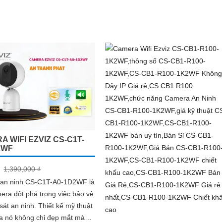
hãng
 WIFI EZVIZ CS-C1T-
2WF
1,390,000 ₫
an ninh CS-C1T-A0-1D2WF là
ra đột phá trong việc bảo vệ
ninh. Thiết kế mỹ thuật
a nó không chỉ đẹp mắt mà