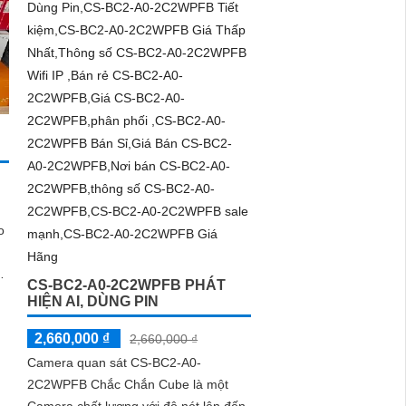
o
CS-BC2-A0-2C2WPFB PHÁT
HIỆN AI, DÙNG PIN
2,660,000 ₫
2,660,000 ₫
Camera quan sát CS-BC2-A0-
2C2WPFB Chắc Chắn Cube là một
Camera chất lượng với độ nét lên đến