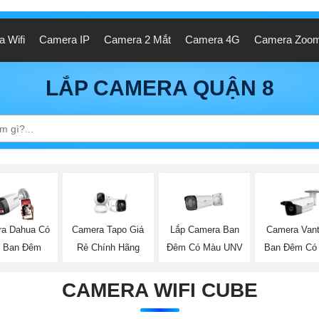
 Wifi
Camera IP
Camera 2 Mắt
Camera 4G
Camera Zoo
LẮP CAMERA QUẬN 8
Lắp Camera Ban
a Dahua Có
Camera Tapo Giá
Camera Van
Đêm Có Màu UNV
 Ban Đêm
Rẻ Chính Hãng
Ban Đêm Có
CAMERA WIFI CUBE