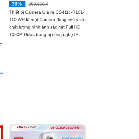
30%
950,000 ₫
Thiết bị Camera Giá re CS-H1c-R101-
1G2WR là một Camera đáng chú ý với
chất lượng hình ảnh sắc nét Full HD
1080P. Được trang bị công nghệ IP
WiFi hiện đại, nó cho phép xem hình
ảnh chất lượng từ xa
t
t