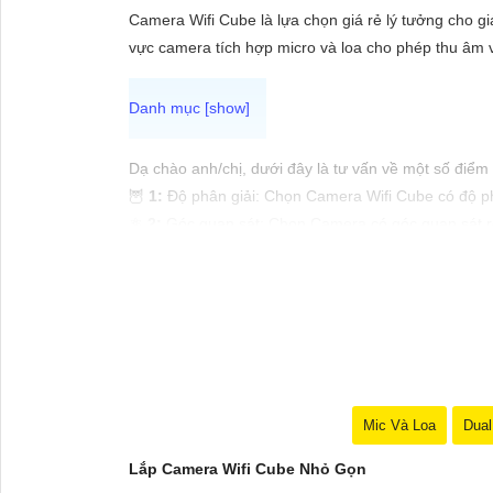
ĐẶT
Camera Wifi Cube là lựa chọn giá rẻ lý tưởng cho g
vực camera tích hợp micro và loa cho phép thu âm và 
PHỤ
KIỆN
CAMERA
Dạ chào anh/chị, dưới đây là tư vấn về một số điểm
🦉
1:
Độ phân giải: Chọn Camera Wifi Cube có độ phâ
⚛️
2:
Góc quan sát: Chọn Camera có góc quan sát rộ
🕸️
3:
Tính năng đặc biệt: Xem xét các tính năng như
TƯ
Dưới đây là một số mẫu Camera Wifi Cube nhỏ gọn p
VẤN
🦉
1:
Wyze Cam Pan: Một trong những lựa chọn phổ b
DỊCH
⚛️
2:
TP-Link Kasa Spot KC100: Camera nhỏ gọn, độ p
VỤ
🕸️
3:
D-Link DCS-8100LH: Camera nhỏ gọn, độ phân 
Nhớ xem xét các yếu tố trên và kiểm tra các đánh 
Mic Và Loa
Dual
Lắp Camera Wifi Cube Nhỏ Gọn