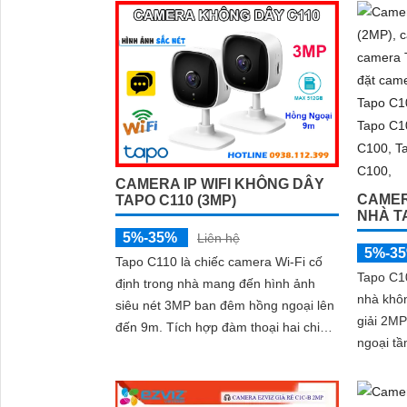
CAMERA IP WIFI KHÔNG DÂY
CAMER
TAPO C110 (3MP)
NHÀ T
5%-35%
Liên hệ
5%-3
Tapo C110 là chiếc camera Wi-Fi cố
Tapo C10
định trong nhà mang đến hình ảnh
nhà khô
siêu nét 3MP ban đêm hồng ngoại lên
giải 2MP
đến 9m. Tích hợp đàm thoại hai chiều,
'
ngoại tầ
hỗ trợ thẻ nhớ tối đa 512GB phát hiện
trong đê
chuyển động thông minh giúp bạn
hai chiề
theo dõi và kiểm soát mọi hoạt động