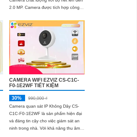
2.0 MP. Camera được tích hợp công
nghệ IP Wifi giúp việc lắp đặt trở nên
dễ dàng và...
CAMERA WIFI EZVIZ CS-C1C-
F0-1E2WF TIẾT KIỆM
30%
990,000 ₫
Camera quan sát IP Không Dây CS-
C1C-F0-1E2WF là sản phẩm hiện đại
và đáng tin cậy cho việc giám sát an
ninh trong nhà. Với khả năng thu âm
và loa tiên tiến, camera này cho phép