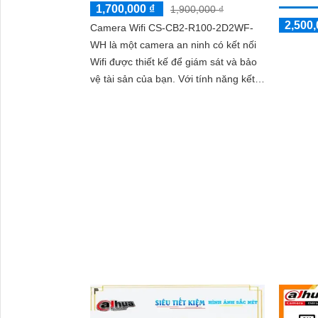
1,700,000 ₫
1,900,000 ₫
2,500,
Camera Wifi CS-CB2-R100-2D2WF-
WH là một camera an ninh có kết nối
Wifi được thiết kế để giám sát và bảo
vệ tài sản của bạn. Với tính năng kết
nối Wifi, bạn có thể truy cập và kiểm
soát camera từ xa qua mạng internet,
bất kể bạn ở đâu