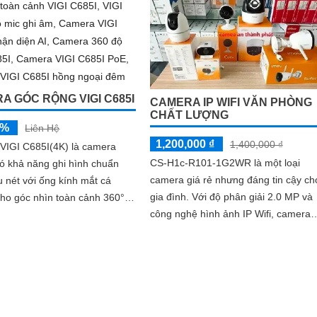
inh nâng cao khả năng bảo
sáng, camera giúp bạn bảo vệ ngôi
nhà 24/7 một cách chủ động
 quản lý qua ứng dụng, Tapo
ng đến sự an tâm trọn vẹn
 vài thao tác giá rẻ
A GÓC RỘNG VIGI C685I
CAMERA IP WIFI VĂN PHÒNG
CHẤT LƯỢNG
5%
Liên Hệ
1,200,000 ₫
1,400,000 ₫
VIGI C685I(4K) là camera
CS-H1c-R101-1G2WR là một loại
ó khả năng ghi hình chuẩn
camera giá rẻ nhưng đáng tin cậy ch
 nét với ống kính mắt cá
gia đình. Với độ phân giải 2.0 MP và
ho góc nhìn toàn cảnh 360°
công nghệ hình ảnh IP Wifi, camera
 micro thu âm hỗ trợ nhận
này mang đến hình ảnh chất lượng
ng minh bằng AI quan sát rõ
cao
êm nhờ hồng ngoại 10m lưu
h hoạt qua microSD 256GB NVR
 cấp nguồn qua PoE hoặc