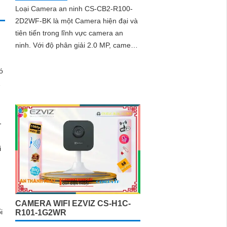
Loại Camera an ninh CS-CB2-R100-
2D2WF-BK là một Camera hiện đại và
tiên tiến trong lĩnh vực camera an
ninh. Với độ phân giải 2.0 MP, camera
này cho hình ảnh sắc nét và rõ ràng
cả ngày và đêm
à
CAMERA WIFI EZVIZ CS-H1C-
R101-1G2WR