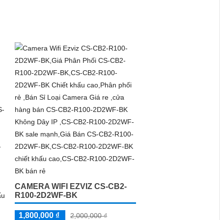
người sử dụng giao tiếp hai chiều một
cách dễ dàng
CAMERA WIFI EZVIZ CS-CB2-
R100-2D2WF-BK
1,800,000 ₫
2,000,000 ₫