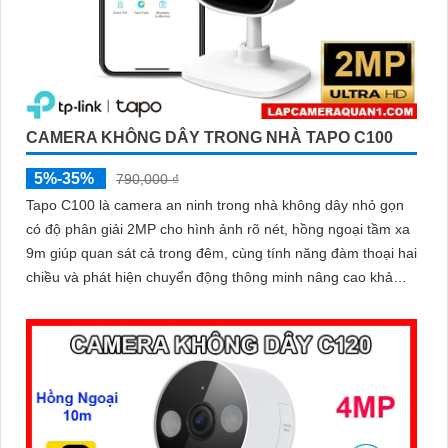
CAMERA KHÔNG DÂY TRONG NHÀ TAPO C100
5%-35%
790,000 ₫
Tapo C100 là camera an ninh trong nhà không dây nhỏ gọn
có độ phân giải 2MP cho hình ảnh rõ nét, hồng ngoại tầm xa
9m giúp quan sát cả trong đêm, cùng tính năng đàm thoại hai
chiều và phát hiện chuyển động thông minh nâng cao khả
năng bảo vệ. Hỗ trợ thẻ nhớ lên đến 512GB và dễ dàng quản
lý qua ứng dụng, Tapo C100 mang đến sự an tâm trọn vẹn
chỉ trong vài thao tác giá rẻ