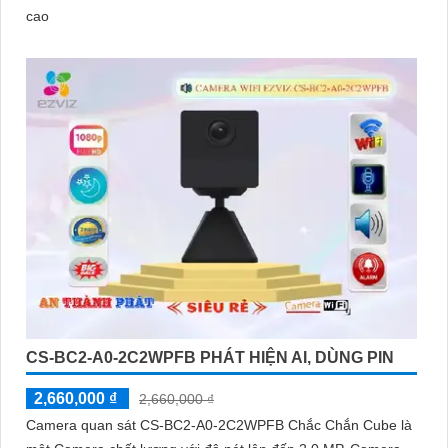
cao
CS-BC2-A0-2C2WPFB PHÁT HIỆN AI, DÙNG PIN
2,660,000 ₫
2,660,000 ₫
Camera quan sát CS-BC2-A0-2C2WPFB Chắc Chắn Cube là