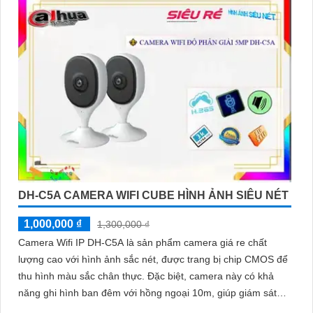
khe cắm thẻ nhớ Micro SD, IP không dây, tích hợp chức năng
chống cảnh báo chuyển động giả bằng motion detection và
nhận dạng người
DH-C5A CAMERA WIFI CUBE HÌNH ẢNH SIÊU NÉT
1,000,000 ₫
1,300,000 ₫
Camera Wifi IP DH-C5A là sản phẩm camera giá re chất
lượng cao với hình ảnh sắc nét, được trang bị chip CMOS để
thu hình màu sắc chân thực. Đặc biệt, camera này có khả
năng ghi hình ban đêm với hồng ngoại 10m, giúp giám sát
hiệu quả