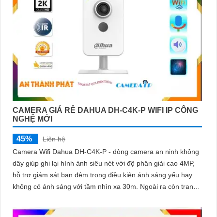
CAMERA GIÁ RẺ DAHUA DH-C4K-P WIFI IP CÔNG
NGHỆ MỚI
45%
Liên hệ
Camera Wifi Dahua DH-C4K-P - dòng camera an ninh không
dây giúp ghi lại hình ảnh siêu nét với độ phân giải cao 4MP,
hỗ trợ giám sát ban đêm trong điều kiện ánh sáng yếu hay
không có ánh sáng với tầm nhìn xa 30m. Ngoài ra còn trang
bị khả năng đàm thoại và phát hiện con người chính
xácCamera quan sát đặc biệt với lưu trữ dữ liệu tại chỗ qua