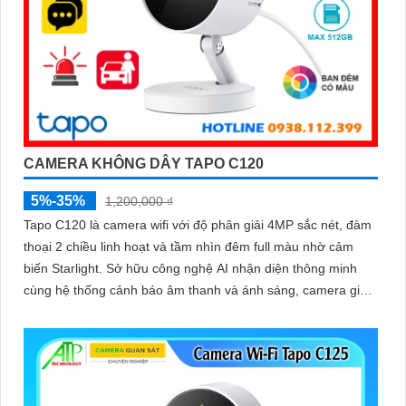
CAMERA KHÔNG DÂY TAPO C120
5%-35%
1,200,000 ₫
Tapo C120 là camera wifi với độ phân giải 4MP sắc nét, đàm
thoại 2 chiều linh hoạt và tầm nhìn đêm full màu nhờ cảm
biến Starlight. Sở hữu công nghệ AI nhận diện thông minh
cùng hệ thống cảnh báo âm thanh và ánh sáng, camera giúp
bạn bảo vệ ngôi nhà 24/7 một cách chủ động