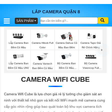
LẮP CAMERA QUẬN 8
SẢN PHẨM
BÁO
GIÁ
TRỌN
GÓI
Lắp Camera Ban
Camera Hilook Full
Camera Dahua Có
Camera Tapo Giá
Đêm Có Màu
Color
Màu Ban Đêm
Rẻ Chính Hãng
SẢN
Lắp Camera Ban
Bộ Camera Ban
Bộ Camera
Camera Vantech
Đêm Có Màu UNV
Đêm Có Màu
Visioncop Full
Ban Đêm Có Màu
PHẨM
Kbvision
Color
CAMERA WIFI CUBE
TƯ
Camera Wifi Cube là lựa chọn giá rẻ lý tưởng cho giám sát an
VẤN
ninh với thiết kế nhỏ gọn và kết nối WiFi mạnh mẽ camera cung
LẮP
cấp góc nhìn rộng giúp bao quát toàn bộ khu vực camera tích