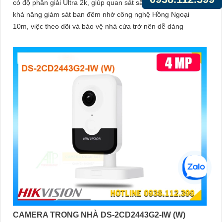
có độ phân giải Ultra 2k, giúp quan sát sắt nét và chi tiết. Với
khả năng giám sát ban đêm nhờ công nghệ Hồng Ngoại
10m, việc theo dõi và bảo vệ nhà cửa trở nên dễ dàng
CAMERA TRONG NHÀ DS-2CD2443G2-IW (W)