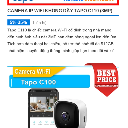
CAMERA IP WIFI KHÔNG DÂY TAPO C110 (3MP)
5%-35%
Liên hệ
Tapo C110 là chiếc camera Wi-Fi cố định trong nhà mang
đến hình ảnh siêu nét 3MP ban đêm hồng ngoại lên đến 9m.
Tích hợp đàm thoại hai chiều, hỗ trợ thẻ nhớ tối đa 512GB
phát hiện chuyển động thông minh giúp bạn theo dõi và kiểm
soát mọi hoạt động trong ngôi nhà, dù ở bất cứ đâu