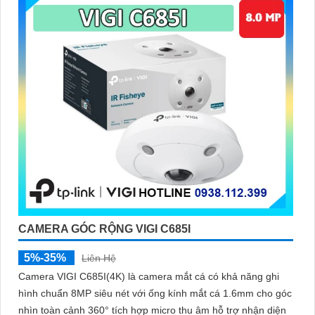
CAMERA GÓC RỘNG VIGI C685I
5%-35%
Liên Hệ
Camera VIGI C685I(4K) là camera mắt cá có khả năng ghi
hình chuẩn 8MP siêu nét với ống kính mắt cá 1.6mm cho góc
nhìn toàn cảnh 360° tích hợp micro thu âm hỗ trợ nhận diện