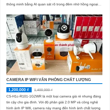
thông minh bằng AI quan sát rõ trong đêm nhờ hồng ngoại
10m lưu trữ linh hoạt qua microSD 256GB NVR NAS FTP cấp
nguồn qua PoE hoặc DC 12V
CAMERA IP WIFI VĂN PHÒNG CHẤT LƯỢNG
1,200,000 ₫
1,400,000 ₫
CS-H1c-R101-1G2WR là một loại camera giá rẻ nhưng đáng
tin cậy cho gia đình. Với độ phân giải 2.0 MP và công nghệ
hình ảnh IP Wifi, camera này mang đến hình ảnh chất lượng