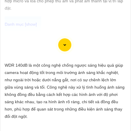
hợp micro và loa cho phép thu âm và phát âm thanh tại vị trí lắp
ĐẶT
đặt.
PHỤ
KIỆN
Dạ chào anh/chị, dưới đây là tư vấn về một số điểm cần xem xét
CAMERA
khi lựa chọn và một số mẫu Camera Wifi Cube nhỏ gọn phổ biến
trên thị trường:
🦉
1:
Độ phân giải: Chọn Camera Wifi Cube có độ phân giải cao
WDR 140dB là một công nghệ chống ngược sáng hiệu quả giúp
TƯ
để tự tin hình ảnh rõ nét.
camera hoạt động tốt trong môi trường ánh sáng khắc nghiệt,
VẤN
⚛️
2:
Góc quan sát: Chọn Camera có góc quan sát rộng để theo
như ngoài trời hoặc dưới nắng gắt, nơi có sự chênh lệch lớn
dõi mọi góc độ của không gian cần giám sát.
DỊCH
giữa vùng sáng và tối. Công nghệ này xử lý tình huống ánh sáng
🕸️
3:
Tính năng đặc biệt: Xem xét các tính năng như cảm biến
VỤ
không đồng đều bằng cách kết hợp các hình ảnh với độ phơi
chuyển động, đàm thoại hai chiều, hồng ngoại, lưu trữ đám mây,
sáng khác nhau, tạo ra hình ảnh rõ ràng, chi tiết và đồng đều
và cài đặt dễ dàng.
hơn, phù hợp để quan sát trong những điều kiện ánh sáng thay
Dưới đây là một số mẫu Camera Wifi Cube nhỏ gọn phổ biến
đổi đột ngột.
trên thị trường:
🦉
1:
Wyze Cam Pan: Một trong những lựa chọn phổ biến với độ