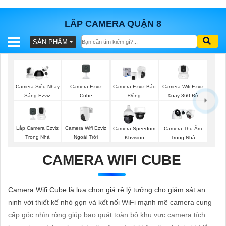
LẮP CAMERA QUẬN 8
SẢN PHẨM
BÁO
GIÁ
TRỌN
GÓI
Camera Ezviz
Camera Wifi Ezviz
Camera Siêu Nhạy
Camera Ezviz Báo
Cube
Xoay 360 Độ
Sáng Ezviz
Động
SẢN
Lắp Camera Ezviz
Camera Wifi Ezviz
Camera Speedom
Camera Thu Âm
Trong Nhà
Ngoài Trời
Kbvision
Trong Nhà
PHẨM
Kbvision
CAMERA WIFI CUBE
TƯ
Camera Wifi Cube là lựa chọn giá rẻ lý tưởng cho giám sát an
VẤN
ninh với thiết kế nhỏ gọn và kết nối WiFi mạnh mẽ camera cung
LẮP
cấp góc nhìn rộng giúp bao quát toàn bộ khu vực camera tích