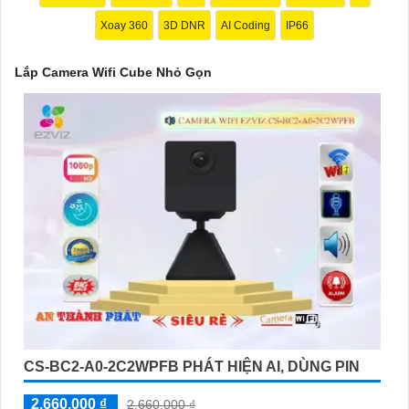
phân giải cao, quay quét 360 độ và tính năng cảm biến chuyển
Xoay 360
3D DNR
AI Coding
IP66
động.
⚛️
2:
TP-Link Kasa Spot KC100: Camera nhỏ gọn, độ phân giải
Lắp Camera Wifi Cube Nhỏ Gọn
cao, hỗ trợ đàm thoại hai chiều và lưu trữ đám mây.
🕸️
3:
D-Link DCS-8100LH: Camera nhỏ gọn, độ phân giải cao,
hỗ trợ cảm biến chuyển động và đèn hồng ngoại.
Nhớ xem xét các yếu tố trên và kiểm tra các đánh giá của người
dùng trước khi quyết định mua Camera Wifi Cube. Chúc anh/chị
tìm cho mình lựa chọn hoàn hảo!
CS-BC2-A0-2C2WPFB PHÁT HIỆN AI, DÙNG PIN
'
2,660,000 ₫
2,660,000 ₫