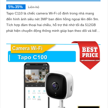
5%-35%
Liên hệ
Tapo C110 là chiếc camera Wi-Fi cố định trong nhà mang
đến hình ảnh siêu nét 3MP ban đêm hồng ngoại lên đến 9m.
Tích hợp đàm thoại hai chiều, hỗ trợ thẻ nhớ tối đa 512GB
phát hiện chuyển động thông minh giúp bạn theo dõi và kiểm
soát mọi hoạt động trong ngôi nhà, dù ở bất cứ đâu