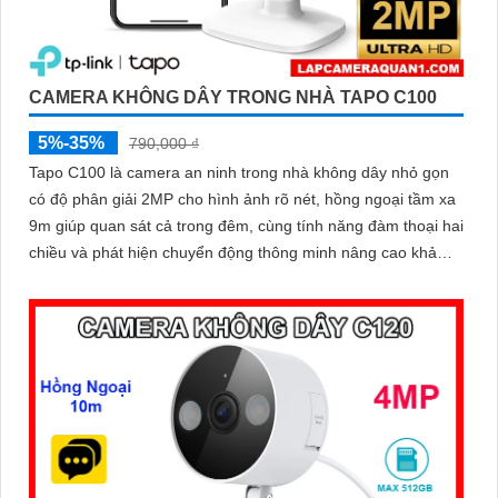
CAMERA KHÔNG DÂY TRONG NHÀ TAPO C100
5%-35%
790,000 ₫
Tapo C100 là camera an ninh trong nhà không dây nhỏ gọn
có độ phân giải 2MP cho hình ảnh rõ nét, hồng ngoại tầm xa
9m giúp quan sát cả trong đêm, cùng tính năng đàm thoại hai
chiều và phát hiện chuyển động thông minh nâng cao khả
năng bảo vệ. Hỗ trợ thẻ nhớ lên đến 512GB và dễ dàng quản
lý qua ứng dụng, Tapo C100 mang đến sự an tâm trọn vẹn
chỉ trong vài thao tác giá rẻ