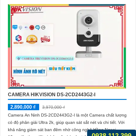
CAMERA HIKVISION DS-2CD2443G2-I
2,890,000 ₫
3,970,000 ₫
Camera An Ninh DS-2CD2443G2-I là một Camera chất lượng
có độ phân giải Ultra 2k, giúp quan sát sắt nét và chi tiết. Với
khả năng giám sát ban đêm nhờ công nghệ Hồng Ngoại
0938.112.399