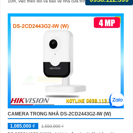
10m, việc theo dõi và bảo vệ nhà cửa trở nên dễ dàng
CAMERA TRONG NHÀ DS-2CD2443G2-IW (W)
1,085,000 ₫
1,550,000 ₫