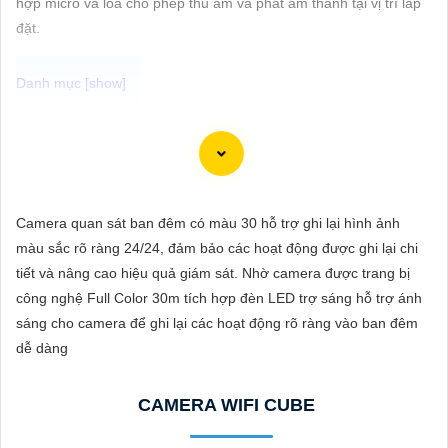
hợp micro và loa cho phép thu âm và phát âm thanh tại vị trí lắp
ĐẶT
đặt.
PHỤ
KIỆN
Dạ chào anh/chị, dưới đây là tư vấn về một số điểm cần xem xét
CAMERA
khi lựa chọn và một số mẫu Camera Wifi Cube nhỏ gọn phổ biến
trên thị trường:
🦉
1:
Độ phân giải: Chọn Camera Wifi Cube có độ phân giải cao
Camera quan sát ban đêm có màu 30 hỗ trợ ghi lại hình ảnh
TƯ
để tự tin hình ảnh rõ nét.
màu sắc rõ ràng 24/24, đảm bảo các hoạt động được ghi lại chi
VẤN
⚛️
2:
Góc quan sát: Chọn Camera có góc quan sát rộng để theo
tiết và nâng cao hiệu quả giám sát. Nhờ camera được trang bị
dõi mọi góc độ của không gian cần giám sát.
DỊCH
công nghệ Full Color 30m tích hợp đèn LED trợ sáng hỗ trợ ánh
🕸️
3:
Tính năng đặc biệt: Xem xét các tính năng như cảm biến
VỤ
sáng cho camera để ghi lại các hoạt động rõ ràng vào ban đêm
chuyển động, đàm thoại hai chiều, hồng ngoại, lưu trữ đám mây,
dễ dàng
và cài đặt dễ dàng.
Dưới đây là một số mẫu Camera Wifi Cube nhỏ gọn phổ biến
CAMERA WIFI CUBE
trên thị trường:
🦉
1:
Wyze Cam Pan: Một trong những lựa chọn phổ biến với độ