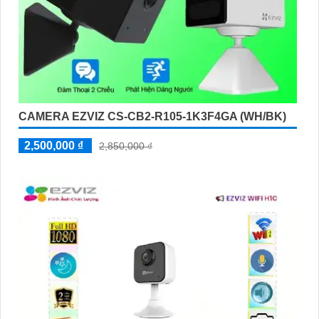
CAMERA EZVIZ CS-CB2-R105-1K3F4GA (WH/BK)
2,500,000 ₫
2,850,000 ₫