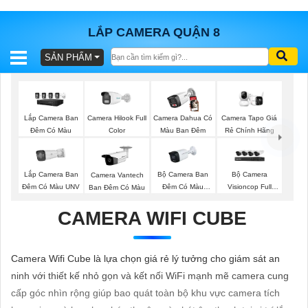
LẮP CAMERA QUẬN 8
SẢN PHẨM
BÁO
GIÁ
TRỌN
GÓI
Lắp Camera Ban
Camera Hilook Full
Camera Dahua Có
Camera Tapo Giá
Đêm Có Màu
Color
Màu Ban Đêm
Rẻ Chính Hãng
SẢN
Lắp Camera Ban
Bộ Camera Ban
Bộ Camera
Camera Vantech
Đêm Có Màu UNV
Đêm Có Màu
Visioncop Full
Ban Đêm Có Màu
PHẨM
Kbvision
Color
CAMERA WIFI CUBE
TƯ
Camera Wifi Cube là lựa chọn giá rẻ lý tưởng cho giám sát an
VẤN
ninh với thiết kế nhỏ gọn và kết nối WiFi mạnh mẽ camera cung
LẮP
cấp góc nhìn rộng giúp bao quát toàn bộ khu vực camera tích