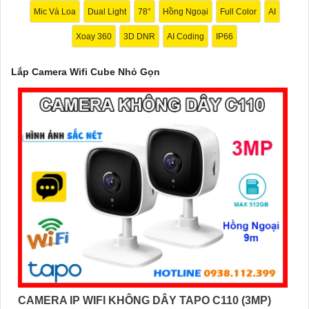
phân giải cao, quay quét 360 độ và tính năng cảm biến chuyển
Mic Và Loa
Dual Light
78°
Hồng Ngoại
Full Color
AI
động.
Xoay 360
3D DNR
AI Coding
IP66
⚛️
2:
TP-Link Kasa Spot KC100: Camera nhỏ gọn, độ phân giải
cao, hỗ trợ đàm thoại hai chiều và lưu trữ đám mây.
Lắp Camera Wifi Cube Nhỏ Gọn
🕸️
3:
D-Link DCS-8100LH: Camera nhỏ gọn, độ phân giải cao,
hỗ trợ cảm biến chuyển động và đèn hồng ngoại.
Nhớ xem xét các yếu tố trên và kiểm tra các đánh giá của người
dùng trước khi quyết định mua Camera Wifi Cube. Chúc anh/chị
tìm cho mình lựa chọn hoàn hảo!
'
CAMERA IP WIFI KHÔNG DÂY TAPO C110 (3MP)