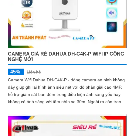
CAMERA GIÁ RẺ DAHUA DH-C4K-P WIFI IP CÔNG
NGHỆ MỚI
45%
Liên hệ
Camera Wifi Dahua DH-C4K-P - dòng camera an ninh không
dây giúp ghi lại hình ảnh siêu nét với độ phân giải cao 4MP,
hỗ trợ giám sát ban đêm trong điều kiện ánh sáng yếu hay
không có ánh sáng với tầm nhìn xa 30m. Ngoài ra còn trang
bị khả năng đàm thoại và phát hiện con người chính
xácCamera quan sát đặc biệt với lưu trữ dữ liệu tại chỗ qua
khe cắm thẻ nhớ Micro SD, IP không dây, tích hợp chức năng
chống cảnh báo chuyển động giả bằng motion detection và