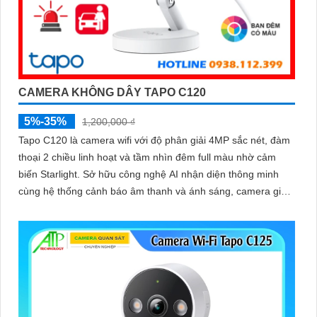
CAMERA KHÔNG DÂY TAPO C120
5%-35%
1,200,000 ₫
Tapo C120 là camera wifi với độ phân giải 4MP sắc nét, đàm
thoại 2 chiều linh hoạt và tầm nhìn đêm full màu nhờ cảm
biến Starlight. Sở hữu công nghệ AI nhận diện thông minh
cùng hệ thống cảnh báo âm thanh và ánh sáng, camera giúp
bạn bảo vệ ngôi nhà 24/7 một cách chủ động