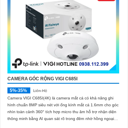
CAMERA GÓC RỘNG VIGI C685I
5%-35%
Liên Hệ
Camera VIGI C685I(4K) là camera mắt cá có khả năng ghi
hình chuẩn 8MP siêu nét với ống kính mắt cá 1.6mm cho góc
nhìn toàn cảnh 360° tích hợp micro thu âm hỗ trợ nhận diện
thông minh bằng AI quan sát rõ trong đêm nhờ hồng ngoại
10m lưu trữ linh hoạt qua microSD 256GB NVR NAS FTP cấp