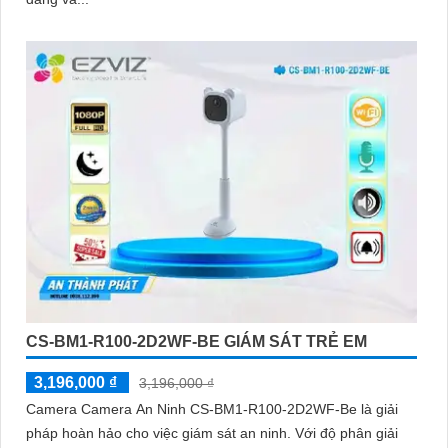
CS-BM1-R100-2D2WF-BE GIÁM SÁT TRẺ EM
3,196,000 ₫
3,196,000 ₫
Camera Camera An Ninh CS-BM1-R100-2D2WF-Be là giải
pháp hoàn hảo cho việc giám sát an ninh. Với độ phân giải