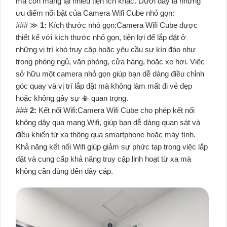
mà còn mang lại nhiều tiện ích khác. Dưới đây là những
ưu điểm nổi bật của Camera Wifi Cube nhỏ gọn:
### ≫
1:
Kích thước nhỏ gọn:Camera Wifi Cube được
thiết kế với kích thước nhỏ gọn, tiện lợi để lắp đặt ở
những vị trí khó truy cập hoặc yêu cầu sự kín đáo như
trong phòng ngủ, văn phòng, cửa hàng, hoặc xe hơi. Việc
sở hữu một camera nhỏ gọn giúp bạn dễ dàng điều chỉnh
góc quay và vị trí lắp đặt mà không làm mất đi vẻ đẹp
hoặc không gây sự 📳 quan trọng.
###
2:
Kết nối Wifi:Camera Wifi Cube cho phép kết nối
không dây qua mạng Wifi, giúp bạn dễ dàng quan sát và
điều khiển từ xa thông qua smartphone hoặc máy tính.
Khả năng kết nối Wifi giúp giảm sự phức tạp trong việc lắp
đặt và cung cấp khả năng truy cập linh hoạt từ xa mà
không cần dùng đến dây cáp.