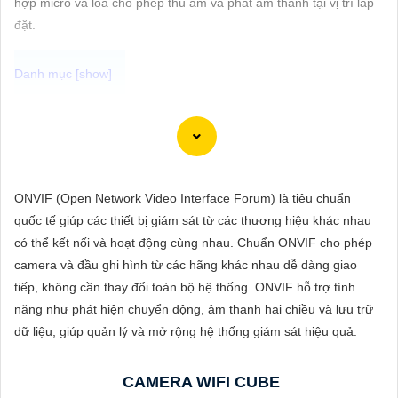
hợp micro và loa cho phép thu âm và phát âm thanh tại vị trí lắp
ĐẶT
đặt.
PHỤ
KIỆN
Dạ chào anh/chị, dưới đây là tư vấn về một số điểm cần xem xét
CAMERA
khi lựa chọn và một số mẫu Camera Wifi Cube nhỏ gọn phổ biến
trên thị trường:
🦉
1:
Độ phân giải: Chọn Camera Wifi Cube có độ phân giải cao
ONVIF (Open Network Video Interface Forum) là tiêu chuẩn
TƯ
để tự tin hình ảnh rõ nét.
quốc tế giúp các thiết bị giám sát từ các thương hiệu khác nhau
VẤN
⚛️
2:
Góc quan sát: Chọn Camera có góc quan sát rộng để theo
có thể kết nối và hoạt động cùng nhau. Chuẩn ONVIF cho phép
dõi mọi góc độ của không gian cần giám sát.
DỊCH
camera và đầu ghi hình từ các hãng khác nhau dễ dàng giao
🕸️
3:
Tính năng đặc biệt: Xem xét các tính năng như cảm biến
VỤ
tiếp, không cần thay đổi toàn bộ hệ thống. ONVIF hỗ trợ tính
chuyển động, đàm thoại hai chiều, hồng ngoại, lưu trữ đám mây,
năng như phát hiện chuyển động, âm thanh hai chiều và lưu trữ
và cài đặt dễ dàng.
dữ liệu, giúp quản lý và mở rộng hệ thống giám sát hiệu quả.
Dưới đây là một số mẫu Camera Wifi Cube nhỏ gọn phổ biến
trên thị trường:
CAMERA WIFI CUBE
🦉
1:
Wyze Cam Pan: Một trong những lựa chọn phổ biến với độ