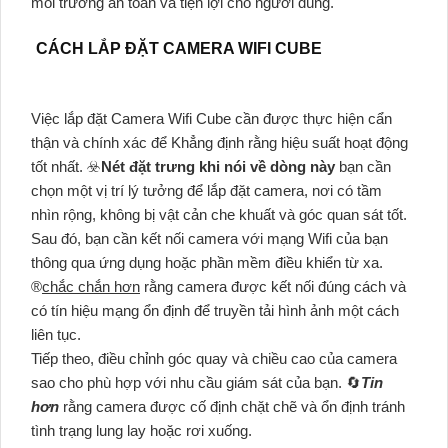
môi trường an toàn và tiện lợi cho người dùng.
CÁCH LẮP ĐẶT CAMERA WIFI CUBE
Việc lắp đặt Camera Wifi Cube cần được thực hiện cẩn
thận và chính xác để Khẳng định rằng hiệu suất hoạt động
tốt nhất. ☣️
Nét đặt trưng khi nói về dòng này
bạn cần
chọn một vị trí lý tưởng để lắp đặt camera, nơi có tầm
nhìn rộng, không bị vật cản che khuất và góc quan sát tốt.
Sau đó, bạn cần kết nối camera với mạng Wifi của bạn
thông qua ứng dụng hoặc phần mềm điều khiển từ xa.
®️
chắc chắn hơn
rằng camera được kết nối đúng cách và
có tín hiệu mạng ổn định để truyền tải hình ảnh một cách
liên tục.
Tiếp theo, điều chỉnh góc quay và chiều cao của camera
sao cho phù hợp với nhu cầu giám sát của bạn. 🔄
Tin
hơn
rằng camera được cố định chặt chẽ và ổn định tránh
tình trạng lung lay hoặc rơi xuống.