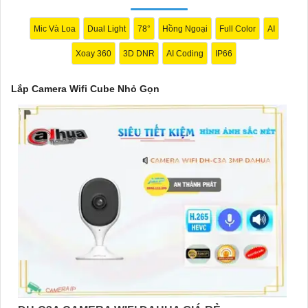
phân giải cao, quay quét 360 độ và tính năng cảm biến chuyển
động.
Mic Và Loa
Dual Light
78°
Hồng Ngoại
Full Color
AI
⚛️
2:
TP-Link Kasa Spot KC100: Camera nhỏ gọn, độ phân giải
Xoay 360
3D DNR
AI Coding
IP66
cao, hỗ trợ đàm thoại hai chiều và lưu trữ đám mây.
🕸️
3:
D-Link DCS-8100LH: Camera nhỏ gọn, độ phân giải cao,
Lắp Camera Wifi Cube Nhỏ Gọn
hỗ trợ cảm biến chuyển động và đèn hồng ngoại.
Nhớ xem xét các yếu tố trên và kiểm tra các đánh giá của người
dùng trước khi quyết định mua Camera Wifi Cube. Chúc anh/chị
tìm cho mình lựa chọn hoàn hảo!
'