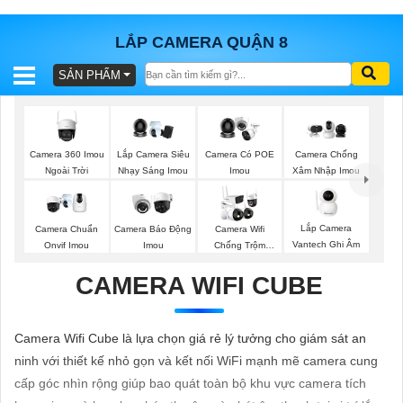
LẮP CAMERA QUẬN 8
SẢN PHẨM
BÁO
GIÁ
TRỌN
GÓI
Camera 360 Imou
Lắp Camera Siêu
Camera Có POE
Camera Chống
Ngoài Trời
Nhạy Sáng Imou
Imou
Xâm Nhập Imou
SẢN
Lắp Camera
Camera Chuẩn
Camera Báo Động
Camera Wifi
Vantech Ghi Âm
Onvif Imou
Imou
Chống Trộm
PHẨM
Kbvision
CAMERA WIFI CUBE
TƯ
Camera Wifi Cube là lựa chọn giá rẻ lý tưởng cho giám sát an
VẤN
ninh với thiết kế nhỏ gọn và kết nối WiFi mạnh mẽ camera cung
LẮP
cấp góc nhìn rộng giúp bao quát toàn bộ khu vực camera tích