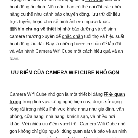
hoạt động ổn định. Nếu cần, bạn có thể cài đặt các chức
năng cụ thể như cảnh báo chuyển động, lưu trữ dữ liệu
trực tuyến, hoặc chia sẻ hình ảnh với người khác.
🎛
Nhìn chung về thiết bị
nhớ bảo dưỡng và vệ sinh
camera thường xuyên để
chắc chắn
tuổi thọ và hiệu suất
hoạt động lâu dài. Đây là những bước cơ bản để lắp đặt
và vận hành Camera Wifi Cube một cách hiệu quả và an
toàn.
ƯU ĐIỂM CỦA CAMERA WIFI CUBE NHỎ GỌN
Camera Wifi Cube nhỏ gọn là một thiết bị đáng 🎛
📳 quan
trọng
trong lĩnh vực công nghệ hiện nay, được sử dụng
rộng rãi trong nhiều lĩnh vực khác nhau như gia đình, văn
phòng, cửa hàng, nhà hàng, khách sạn, và nhiều nơi
khác. Với nhiều ưu điểm vượt trội, Camera Wifi Cube nhỏ
gọn không chỉ giúp người dùng quan sát và bảo vệ an ninh