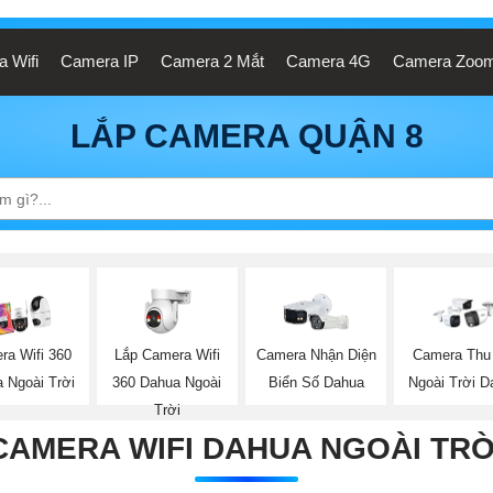
 Wifi
Camera IP
Camera 2 Mắt
Camera 4G
Camera Zoo
LẮP CAMERA QUẬN 8
Lắp Camera Wifi
ra Wifi 360
Camera Nhận Diện
Camera Thu
360 Dahua Ngoài
 Ngoài Trời
Biển Số Dahua
Ngoài Trời D
Trời
CAMERA WIFI DAHUA NGOÀI TRỜ