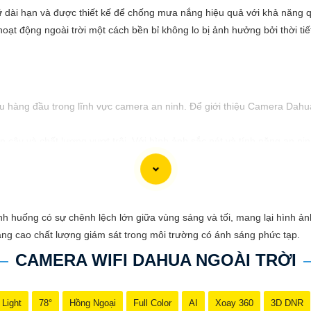
ữ dài hạn và được thiết kế để chống mưa nắng hiệu quả với khả năng 
hoạt động ngoài trời một cách bền bỉ không lo bị ảnh hưởng bởi thời tiết
hàng đầu trong lĩnh vực camera an ninh. Để giới thiệu Camera Dahua 
cậy và chất lượng vượt trội. Với hình ảnh sắc nét và tính năng an n
sự ổn định và chất lượng vượt trội của Camera Dahua chính hãng với 
 huống có sự chênh lệch lớn giữa vùng sáng và tối, mang lại hình ảnh
âng cao chất lượng giám sát trong môi trường có ánh sáng phức tạp.
CAMERA WIFI DAHUA NGOÀI TRỜI
 Light
78°
Hồng Ngoại
Full Color
AI
Xoay 360
3D DNR