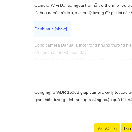
ĐẶT
Camera WiFi Dahua ngoài trời hỗ trợ thẻ nhớ lưu tr
Dahua ngoài trời là lựa chọn lý tưởng để ghi lại các 
PHỤ
KIỆN
CAMERA
Dòng camera Dahua là một trong những thương hiệu 
sử dụng câu tư vấn sau đây:
"Camera Dahua chính hãng mang đến cho bạn sự tin 
cầu giám sát của bạn. Đừng ngần ngại trải nghiệm 
TƯ
VẤN
DỊCH
Công nghệ WDR 150dB giúp camera xử lý tốt các tình
VỤ
giảm hiện tượng hình ảnh quá sáng hoặc quá tối, n
Mic Và Loa
Dual