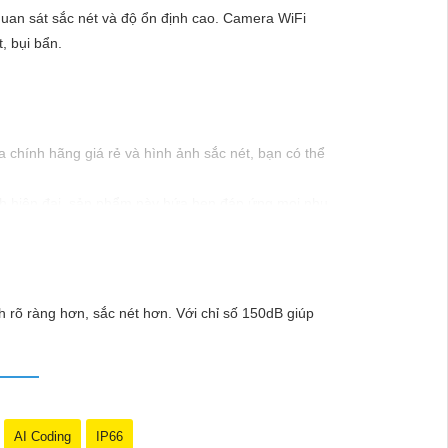
quan sát sắc nét và độ ổn định cao. Camera WiFi
, bụi bẩn.
chính hãng giá rẻ và hình ảnh sắc nét, bạn có thể
inh hiện đại, sản phẩm này hứa hẹn đáp ứng mọi nhu
mức giá vô cùng hấp dẫn."
 rõ ràng hơn, sắc nét hơn. Với chỉ số 150dB giúp
AI Coding
IP66