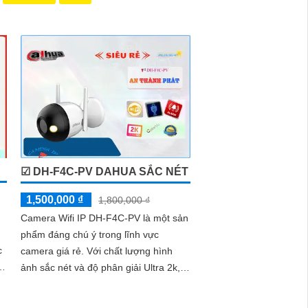
☑ DH-F4C-PV DAHUA SẮC NÉT
1,500,000 ₫
1,800,000 ₫
Camera Wifi IP DH-F4C-PV là một sản
phẩm đáng chú ý trong lĩnh vực
camera giá rẻ. Với chất lượng hình
à
ảnh sắc nét và độ phân giải Ultra 2k,
camera này mang lại những hình ảnh
chất lượng cao cho công trình