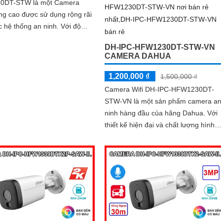
0DT-STW là một Camera
ng cao được sử dụng rộng rãi
c hệ thống an ninh. Với độ
i 2 megapixel, camera này
DH-IPC-HFW1230DT-STW-VN
 hình ảnh sắc nét và chi tiết
CAMERA DAHUA
1,200,000 ₫
1,500,000 ₫
Camera Wifi DH-IPC-HFW1230DT-
STW-VN là một sản phẩm camera a
ninh hàng đầu của hãng Dahua. Với
thiết kế hiện đại và chất lượng hình
ảnh chất lượng cao, camera này là l
chọn lý tưởng cho việc giám sát và
bảo vệ nhà ở, cửa hàng, văn phòng 
nhiều nơi khác