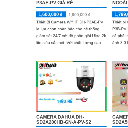
P3AE-PV GIÁ RẺ
NGOÀI
1,600,000 ₫
1,799,
1,900,000 ₫
Thiết Bị Camera Wifi IP DH-P3AE-PV
Thiết bị
là lựa chọn hoàn hảo cho hệ thống
P3B-PV l
giám sát 24/7 với độ phân giải Ultra 2k
cả phải 
lite siêu sắc nét. Với chất lượng cao
ảnh 3.0 M
3.0 MP, camera này giúp xử lý...
phân gi
Ngược..
CAMERA DAHUA DH-
CAMER
SD2A200HB-GN-A-PV-S2
SD2A5