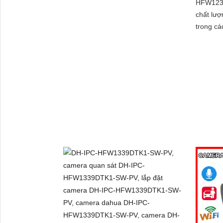
HFW123
chất lượ
trong cá
phân giả
mang lại