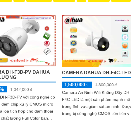
A DH-F3D-PV DAHUA
CAMERA DAHUA DH-F4C-LED
 LƯỢNG
1,500,000 ₫
1,800,000 ₫
5%
1,042,000 ₫
Camera An Ninh Wifi Không Dây DH-
DH-F3D-PV với công nghệ có
F4C-LED là một sản phẩm mạnh mẽ
 đêm chip xử lý CMOS micro
trong lĩnh vực giám sát an ninh. Được
à loa tích hợp cho đàm thoại
trang bị công nghệ CMOS tiên tiến v
 chất lượng Full Color ban
công nghệ giám sát ban đêm Hồng
 khoảng cách 30m. hổ trợ
Ngoại với khả năng quan sát trong