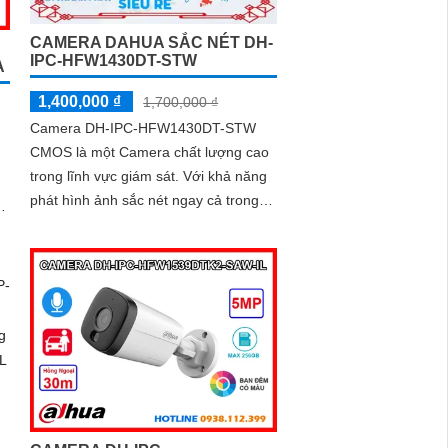
CAMERA DAHUA SẮC NÉT DH-
IPC-HFW1430DT-STW
A
1,400,000 ₫
1,700,000 ₫
Camera DH-IPC-HFW1430DT-STW
CMOS là một Camera chất lượng cao
trong lĩnh vực giám sát. Với khả năng
phát hình ảnh sắc nét ngay cả trong
t
điều kiện ánh sáng yếu hoặc ban đêm
nhờ công nghệ hồng ngoại 30m