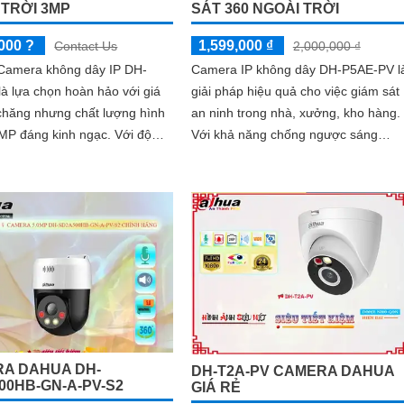
 TRỜI 3MP
SÁT 360 NGOÀI TRỜI
000 ?
1,599,000 ₫
Contact Us
2,000,000 ₫
 Camera không dây IP DH-
Camera IP không dây DH-P5AE-PV l
à lựa chọn hoàn hảo với giá
giải pháp hiệu quả cho việc giám sát
chăng nhưng chất lượng hình
an ninh trong nhà, xưởng, kho hàng.
P đáng kinh ngạc. Với độ
Với khả năng chống ngược sáng
ải cao và công nghệ Chống
DWDR, camera giúp cho hình ảnh rõ
.
nét ngay cả trong điều kiện ánh sáng
yếu
A DAHUA DH-
DH-T2A-PV CAMERA DAHUA
00HB-GN-A-PV-S2
GIÁ RẺ