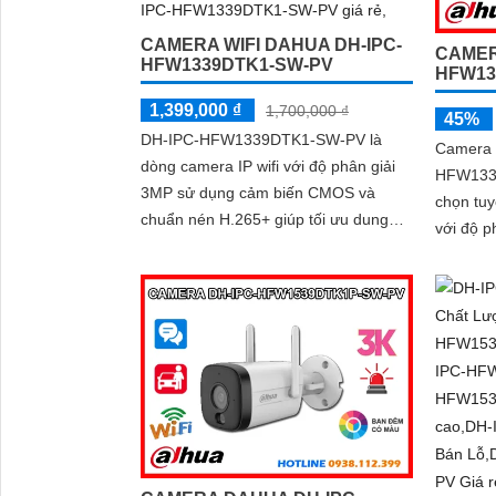
CAMERA WIFI DAHUA DH-IPC-
CAMER
HFW1339DTK1-SW-PV
HFW13
1,399,000 ₫
1,700,000 ₫
45%
DH-IPC-HFW1339DTK1-SW-PV là
Camera 
dòng camera IP wifi với độ phân giải
HFW1339
3MP sử dụng cảm biến CMOS và
chọn tuy
chuẩn nén H.265+ giúp tối ưu dung
với độ p
lượng lưu trữ.
đến 30m 
có màu 
âm camer
sản của 
gia đình