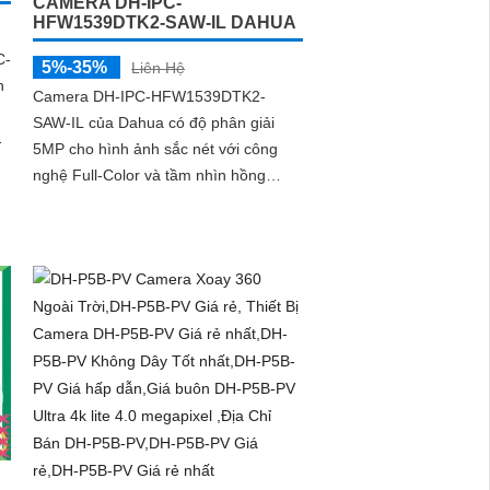
CAMERA DH-IPC-
HFW1539DTK2-SAW-IL DAHUA
C-
5%-35%
Liên Hệ
n
Camera DH-IPC-HFW1539DTK2-
SAW-IL của Dahua có độ phân giải
5MP cho hình ảnh sắc nét với công
r
nghệ Full-Color và tầm nhìn hồng
ngoại 30m. Tích hợp micro ghi âm, loa
ét
cảnh báo và AI thông minh, giúp phát
hiện chính xác con người và phương
tiện