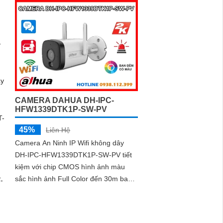
CAMERA DAHUA DH-IPC-
HFW1339DTK1P-SW-PV
45%
Liên Hệ
Camera An Ninh IP Wifi không dây
DH-IPC-HFW1339DTK1P-SW-PV tiết
kiệm với chip CMOS hình ảnh màu
sắc hình ảnh Full Color đến 30m ban
đêm chất lượng 3.0 MP