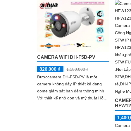
khe cắm
năng giám sát và ghi lại hình ảnh chất
công ngh
lượng, rõ nét cả ngày và đêm
CAMERA WIFI DH-F5D-PV
826,000 ₫
1,180,000 ₫
Đượccamera DH-F5D-PV là một
camera không dây IP thiết kế dạng
dome giám sát ban đêm thông minh
Với thiết kế nhỏ gọn và mỹ thuật Hỗ
CAMER
trợ đàm thoại 2 chiều Hỗ trợ khe cắm
HFW12
thẻ nhớ 256GB Độ phân giải 5.0 MP
1,400,
camera thích hợp cho nhiều loại công
Camera 
trình