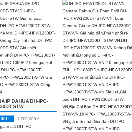
 thẻ nhớ Micro SD 256GB
vòng bán kính 30m
ệ IP Wifi kết nối dễ dàng
A IP DAHUA DH-IPC-
30DT-STW
000 ₫
1,700,000 ₫
giám sát DH-IPC-