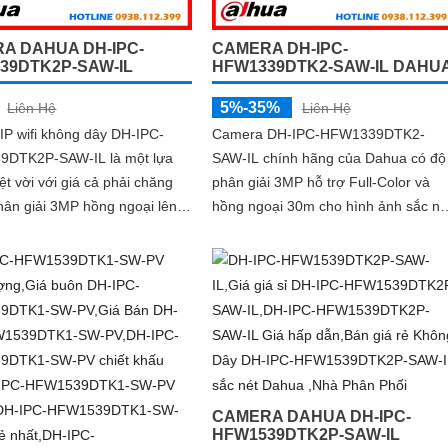
A DAHUA DH-IPC-
CAMERA DH-IPC-
39DTK2P-SAW-IL
HFW1339DTK2-SAW-IL DAHU
5%-35%
Liên Hệ
Liên Hệ
IP wifi không dây DH-IPC-
Camera DH-IPC-HFW1339DTK2-
DTK2P-SAW-IL là một lựa
SAW-IL chính hãng của Dahua có độ
ệt vời với giá cả phải chăng
phân giải 3MP hỗ trợ Full-Color và
hân giải 3MP hồng ngoại lên
hồng ngoại 30m cho hình ảnh sắc né
có hỗ trợ công nghệ full color
cả ngày lẫn đêm. Camera tích hợp
ban đêm tích hợp kèm mic ghi
micro ghi âm loa cảnh báo và công
a để giám sát và bảo vệ tài
nghệ AI giúp phát hiện con người,
mình giá rẻ phù hợp cho mọi
phương tiện chính xác
.
CAMERA DAHUA DH-IPC-
HFW1539DTK2P-SAW-IL