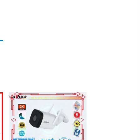
n
ựa
và