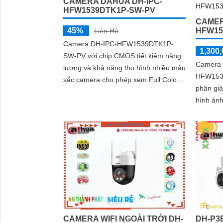
CAMERA DAHUA DH-IPC-
HFW1539DTK1P-SW-PV
CAMER
45%
HFW15
Liên Hệ
Camera DH-IPC-HFW1539DTK1P-
1,300,
SW-PV với chip CMOS tiết kiệm năng
Camera 
lượng và khả năng thu hình nhiều màu
HFW153
sắc camera cho phép xem Full Color
phân gi
30m vào ban đêm và độ phân giải cao
hình ảnh
lên đến 5.0 MP tích hợp mic và loa
nghệ nén
đàm thoại 2 chiều
thông, h
CAMERA WIFI NGOÀI TRỜI DH-
DH-P3