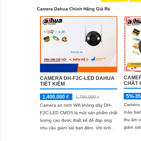
Camera Dahua Chính Hãng Giá Rẻ
CAMER
CAMERA DH-F2C-LED DAHUA
CHẤT
TIẾT KIỆM
5%-3
1,400,000 ₫
1,700,000 ₫
Camera 
Camera an ninh Wifi không dây DH-
màu ban
F2C-LED CMOS là một sản phẩm chất
thu âm v
lượng cao được thiết kế để đáp ứng
'
giám sát
nhu cầu giám sát ban đêm. Với tính
đêm trong
năng hồng ngoại 30m, camera có khả