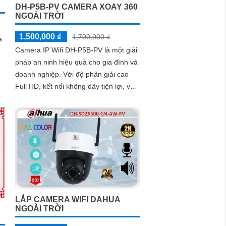
DH-P5B-PV CAMERA XOAY 360
NGOÀI TRỜI
1,500,000 ₫
1,700,000 ₫
à
Camera IP Wifi DH-P5B-PV là một giải
pháp an ninh hiệu quả cho gia đình và
doanh nghiệp. Với độ phân giải cao
Full HD, kết nối không dây tiện lợi, và
khả năng quan sát trong ánh sáng
yếu, camera giúp bạn theo dõi mọi
góc cạnh một cách rõ ràng
LẮP CAMERA WIFI DAHUA
NGOÀI TRỜI