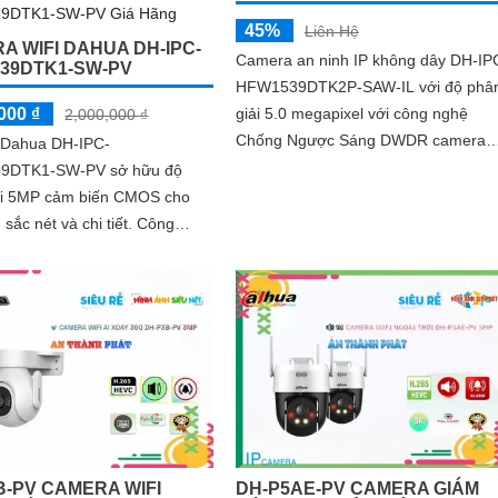
45%
Liên Hệ
A WIFI DAHUA DH-IPC-
Camera an ninh IP không dây DH-IP
39DTK1-SW-PV
HFW1539DTK2P-SAW-IL với độ phâ
000 ₫
giải 5.0 megapixel với công nghệ
2,000,000 ₫
Chống Ngược Sáng DWDR camera
Dahua DH-IPC-
giám sát truyền tải hình ảnh Full Colo
9DTK1-SW-PV sở hữu độ
trong điều kiện thiếu sáng khoảng
ải 5MP cảm biến CMOS cho
cách xa lên đến 30m hình ảnh siêu n
 sắc nét và chi tiết. Công
 H.265+ giúp tiết kiệm băng
ồng ngoại 30m và...
B-PV CAMERA WIFI
DH-P5AE-PV CAMERA GIÁM