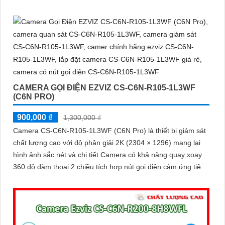
CAMERA GỌI ĐIỆN EZVIZ CS-C6N-R105-1L3WF
(C6N PRO)
900,000 ₫
1,300,000 ₫
Camera CS-C6N-R105-1L3WF (C6N Pro) là thiết bị giám sát
chất lượng cao với độ phân giải 2K (2304 × 1296) mang lại
hình ảnh sắc nét và chi tiết Camera có khả năng quay xoay
360 độ đàm thoại 2 chiều tích hợp nút gọi điện cảm ứng tiện
lợi giúp bạn dễ dàng tương tác từ xa Ngoài ra camera còn
được trang bị công nghệ phát hiện chuyển động thông minh
tăng cường an ninh cho không gian của bạn. Loại Camera
quan sát Wifi Không Dây CS-C6N-R105-1L3WF 3