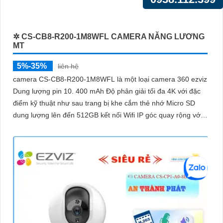
trường tối
✲ CS-CB8-R200-1M8WFL CAMERA NĂNG LƯƠNG
MT
5%-35%
liên hệ
camera CS-CB8-R200-1M8WFL là một loại camera 360 ezviz
Dung lượng pin 10. 400 mAh Độ phân giải tối đa 4K với đặc
điểm kỹ thuật như sau trang bị khe cắm thẻ nhớ Micro SD
dung lượng lên đến 512GB kết nối Wifi IP góc quay rộng với
ống kính 3