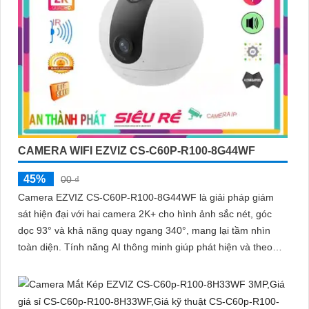
CAMERA WIFI EZVIZ CS-C60P-R100-8G44WF
45%
00 ₫
Camera EZVIZ CS-C60P-R100-8G44WF là giải pháp giám
sát hiện đại với hai camera 2K+ cho hình ảnh sắc nét, góc
dọc 93° và khả năng quay ngang 340°, mang lại tầm nhìn
toàn diện. Tính năng AI thông minh giúp phát hiện và theo
dõi người, tích hợp gọi điện hai chiều bằng nút cảm ứng