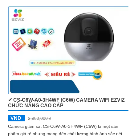
✔ CS-C6W-A0-3H4WF (C6W) CAMERA WIFI EZVIZ
CHỨC NĂNG CAO CẤP
VNĐ
2,980,000 ₫
Camera giám sát CS-C6W-A0-3H4WF (C6W) là một sản
phẩm giá rẻ nhưng mang đến chất lượng hình ảnh sắc nét