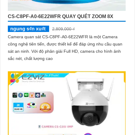
CS-C8PF-A0-6E22WFR QUAY QUÉT ZOOM 8X
ngung s₫n xu₫t
2,809,000 ₫
Camera quan sát CS-C8PF-A0-6E22WFR là một Camera
công nghệ tiên tiến, được thiết kế để đáp ứng nhu cầu quan
sát an ninh. Với độ phân giải Full HD, camera cho hình ảnh
sắc nét, chất lượng cao