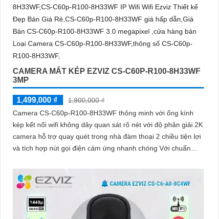
CAMERA MẮT KÉP EZVIZ CS-C60P-R100-8H33WF
3MP
1,499,000 ₫
1,900,000 ₫
Camera CS-C60p-R100-8H33WF thông minh với ống kính
kép kết nối wifi không dây quan sát rõ nét với độ phân giải 2K
camera hỗ trợ quay quét trong nhà đàm thoại 2 chiều tiện lợi
và tích hợp nút gọi điện cảm ứng nhanh chóng Với chuẩn
nén H.265 camera giúp tiết kiệm băng thông và dung lượng
lưu trữ hiệu quả