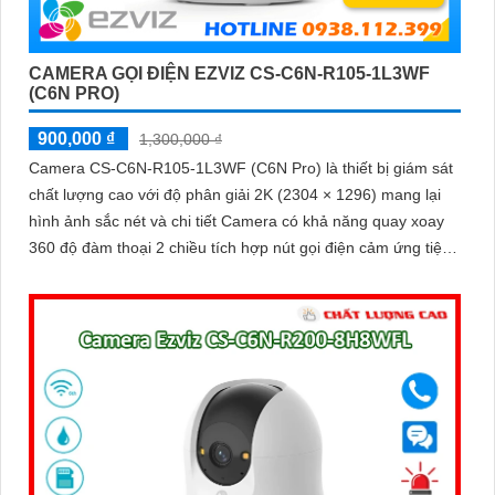
CAMERA GỌI ĐIỆN EZVIZ CS-C6N-R105-1L3WF
(C6N PRO)
900,000 ₫
1,300,000 ₫
Camera CS-C6N-R105-1L3WF (C6N Pro) là thiết bị giám sát
chất lượng cao với độ phân giải 2K (2304 × 1296) mang lại
hình ảnh sắc nét và chi tiết Camera có khả năng quay xoay
360 độ đàm thoại 2 chiều tích hợp nút gọi điện cảm ứng tiện
lợi giúp bạn dễ dàng tương tác từ xa Ngoài ra camera còn
được trang bị công nghệ phát hiện chuyển động thông minh
tăng cường an ninh cho không gian của bạn. Loại Camera
quan sát Wifi Không Dây CS-C6N-R105-1L3WF 3