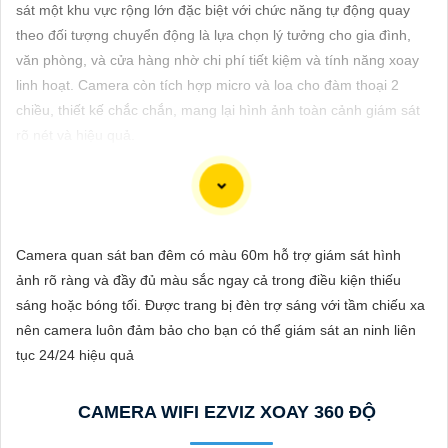
ĐẶT
sát một khu vực rộng lớn đặc biệt với chức năng tự động quay
theo đối tượng chuyển động là lựa chọn lý tưởng cho gia đình,
văn phòng, và cửa hàng nhờ chi phí tiết kiệm và tính năng xoay
linh hoạt. Camera còn tích hợp micro và loa cho đàm thoại 2
PHỤ
chiều, thiết kế chắc chắn, mang lại hình ảnh toàn cảnh giám sát
KIỆN
rõ nét và hiệu quả.
CAMERA
TƯ
Đây là một câu giới thiệu 140 từ về dịch vụ "Lắp Camera Quay
Camera quan sát ban đêm có màu 60m hỗ trợ giám sát hình
VẤN
Xoay 360 Công nghệ phù hợp su hướng":
ảnh rõ ràng và đầy đủ màu sắc ngay cả trong điều kiện thiếu
DỊCH
"Chúng tôi chuyên cung cấp dịch vụ lắp đặt Camera Quay Xoay
sáng hoặc bóng tối. Được trang bị đèn trợ sáng với tầm chiếu xa
VỤ
360 độ với công nghệ tiên tiến, giúp quan sát mọi góc độ một
nên camera luôn đảm bảo cho bạn có thể giám sát an ninh liên
cách toàn diện và linh hoạt. Với hệ thống này, bạn có thể theo
tục 24/24 hiệu quả
dõi và giám sát mọi hoạt động trong khu vực mục tiêu một cách
dễ dàng và tiện lợi. Hãy liên hệ với chúng tôi để được tư vấn và
CAMERA WIFI EZVIZ XOAY 360 ĐỘ
lựa chọn giải pháp camera phù hợp nhất với nhu cầu an ninh
của bạn."