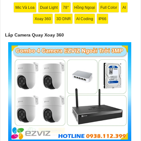
Mic Và Loa
Dual Light
78°
Hồng Ngoại
Full Color
AI
Xoay 360
3D DNR
AI Coding
IP66
Lắp Camera Quay Xoay 360
'