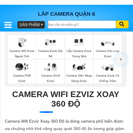
LẮP CAMERA QUẬN 8
SẢN PHẨM
BÁO
GIÁ
TRỌN
GÓI
Camera 360 Ezviz
Camera Ezviz Giá
Lắp Camera Ezviz
Camera Kim Loại
Ngoài Trời
Rẻ
Trong Nhà
Ezviz
SẢN
Camera POE
Camera Onvif
Camera Siêu Nhạy
Camera Ezviz Có
Ezviz
Ezviz
Sáng Ezviz
Chống Trộm
PHẨM
CAMERA WIFI EZVIZ XOAY
360 ĐỘ
TƯ
VẤN
Camera Wifi Ezviz Xoay 360 Độ là dòng camera phổ biến được
LẮP
ưa chuộng nhờ khả năng quay quét 360 độ ấn tượng giúp giám