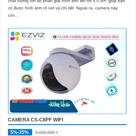
chất lượng với độ phân giải hình ảnh lên tới 5.0 MP, giúp bạn
có được hình ảnh rõ nét và chi tiết. Ngoài ra, camera này
còn...
CAMERA CS-C8PF WIFI
5%-35%
3,000,000 ₫