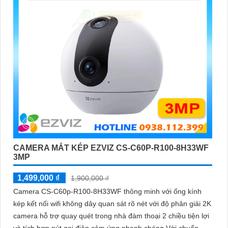
CAMERA MẮT KÉP EZVIZ CS-C60P-R100-8H33WF
3MP
1,499,000 ₫
1,900,000 ₫
Camera CS-C60p-R100-8H33WF thông minh với ống kính
kép kết nối wifi không dây quan sát rõ nét với độ phân giải 2K
camera hỗ trợ quay quét trong nhà đàm thoại 2 chiều tiện lợi
và tích hợp nút gọi điện cảm ứng nhanh chóng Với chuẩn