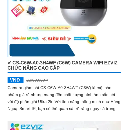
✔ CS-C6W-A0-3H4WF (C6W) CAMERA WIFI EZVIZ
CHỨC NĂNG CAO CẤP
VNĐ
2,980,000 ₫
Camera giám sát CS-C6W-A0-3H4WF (C6W) là một sản
phẩm giá rẻ nhưng mang đến chất lượng hình ảnh sắc nét
với độ phân giải Ultra 2k. Với tính năng thông minh như Hồng
Ngoại Smart IR, bạn có thể quan sát rõ ràng ngay cả trong
điều kiện ánh sáng yếu