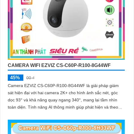
CAMERA WIFI EZVIZ CS-C60P-R100-8G44WF
45%
00 ₫
Camera EZVIZ CS-C60P-R100-8G44WF là giải pháp giám
sát hiện đại với hai camera 2K+ cho hình ảnh sắc nét, góc
dọc 93° và khả năng quay ngang 340°, mang lại tầm nhìn
toàn diện. Tính năng AI thông minh giúp phát hiện và theo
dõi người, tích hợp gọi điện hai chiều bằng nút cảm ứng