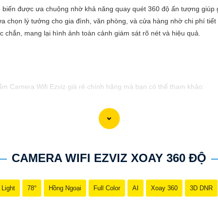
 biến được ưa chuộng nhờ khả năng quay quét 360 độ ấn tượng giúp gi
a chọn lý tưởng cho gia đình, văn phòng, và cửa hàng nhờ chi phí tiết 
ắc chắn, mang lại hình ảnh toàn cảnh giám sát rõ nét và hiệu quả.
hẩm Camera Wifi Ezviz giá rẻ chính hãng mà bạn có thể tham khảo:
ở mọi điều kiện thời tiết.🔹 Độ phân giải Full HD 1080p, hình ảnh sắc 
n 256GB, ghi lại và lưu trữ thông tin dễ dàng.🔹 Tính năng cảnh báo c
CAMERA WIFI EZVIZ XOAY 360 ĐỘ
iệc quảng bá sản phẩm Camera Wifi Ezviz. Nếu có bất kỳ ý kiến hoặc cầ
 Light
78°
Hồng Ngoại
Full Color
AI
Xoay 360
3D DNR