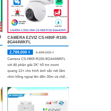
I
CAMERA EZVIZ CS-H80F-R100-
8G444WKFL
2,799,000 ₫
3,499,000 ₫
Camera CS-H80f-R100-8G444WKFL
e
với độ phân giải 2K⁺ hỗ trợ zoom
quang 12× cho hình ảnh sắc nét tầm
nhìn hồng ngoại lên đến 30m và chế
n
độ màu ban đêm trong phạm vi 20m
quay xoay 360°, tích hợp đàm thoại
hai chiều, còi báo động và đèn chớp,
camera giúp nâng cao an ninh hiệu
quả. Đạt chuẩn IP67 có khả năng