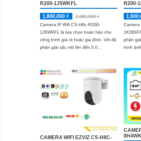
R200-1J5WKFL
R200-
1,800,000 ₫
1,600,
2,000,000 ₫
Camera IP Wifi CS-H8c-R200-
Camera 
1J5WKFL là lựa chọn hoàn hảo cho
1K3EKFL 
công trình giá rẻ hoặc gia đình. Với độ
phân giả
phân giải sắc nét lên đến 5.0
hình ảnh sắc nét
megapixel, bạn sẽ có cơ hội quan sát
ban đêm 
mọi chi tiết một cách rõ ràng
20m,...
CAMER
8H4W
CAMERA WIFI EZVIZ CS-H8C-