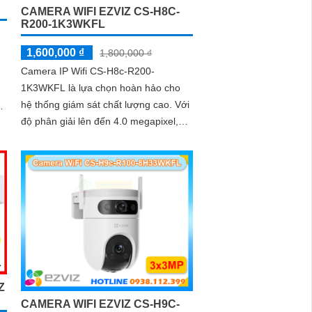
CAMERA WIFI EZVIZ CS-H8C-
R200-1K3WKFL
1,600,000 ₫
1,800,000 ₫
Camera IP Wifi CS-H8c-R200-
1K3WKFL là lựa chọn hoàn hảo cho
hệ thống giám sát chất lượng cao. Với
độ phân giải lên đến 4.0 megapixel,
camera này mang đến hình ảnh sắc
ở
nét
Z
CAMERA WIFI EZVIZ CS-H9C-