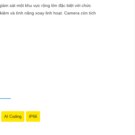
ám sát một khu vực rộng lớn đặc biệt với chức
kiệm và tính năng xoay linh hoạt. Camera còn tích
nét, chất lượng cao.🔹 Kết nối không dây qua WiFi,
huyển động thông minh, giữ an ninh tốt hơn cho ngôi
n sự chỉnh sửa nào, bạn đừng ngần ngại để lại lời
AI Coding
IP66