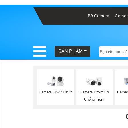
Bộ Camera
Camera
BÁO
GIÁ
TRỌN
GÓI
SẢN PHẨM
SẢN
PHẨM
Camera Onvif Ezviz
Camera Ezviz Có
Camer
Chống Trộm
TƯ
VẤN
LẮP