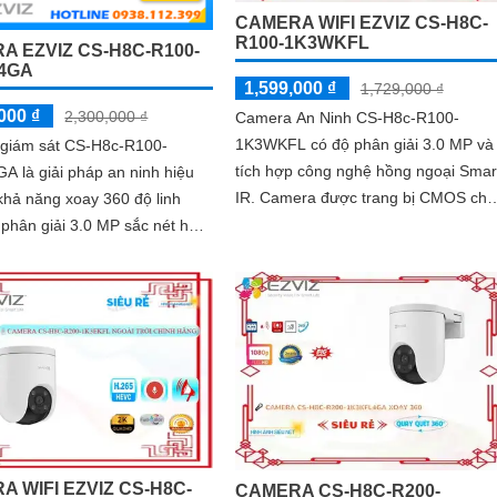
CAMERA WIFI EZVIZ CS-H8C-
R100-1K3WKFL
A EZVIZ CS-H8C-R100-
4GA
1,599,000 ₫
1,729,000 ₫
000 ₫
2,300,000 ₫
Camera An Ninh CS-H8c-R100-
1K3WKFL có độ phân giải 3.0 MP và
giám sát CS-H8c-R100-
tích hợp công nghệ hồng ngoại Smar
 là giải pháp an ninh hiệu
IR. Camera được trang bị CMOS cho
khả năng xoay 360 độ linh
chất lượng hình ảnh rõ nét và sắc né
 phân giải 3.0 MP sắc nét hỗ
nối 4G ổn định, tích hợp AI để
ện chuyển động con người
c
A WIFI EZVIZ CS-H8C-
CAMERA CS-H8C-R200-