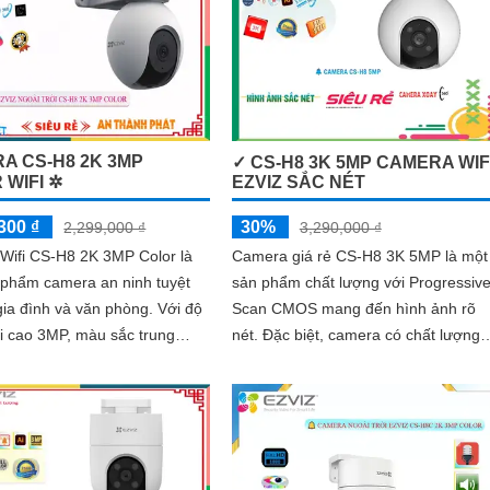
A CS-H8 2K 3MP
✓ CS-H8 3K 5MP CAMERA WIF
 WIFI ✲
EZVIZ SẮC NÉT
300 ₫
30%
2,299,000 ₫
3,290,000 ₫
Wifi CS-H8 2K 3MP Color là
Camera giá rẻ CS-H8 3K 5MP là một
 phẩm camera an ninh tuyệt
sản phẩm chất lượng với Progressiv
a đình và văn phòng. Với độ
Scan CMOS mang đến hình ảnh rõ
i cao 3MP, màu sắc trung
nét. Đặc biệt, camera có chất lượng
 khả năng quan sát ban đêm,
hình ảnh ban đêm với khả năng qua
bạn theo dõi và ghi lại mọi chi
sát tối đa 30m bằng công nghệ Hồng
 cách rõ ràng và chính xác
Ngoại