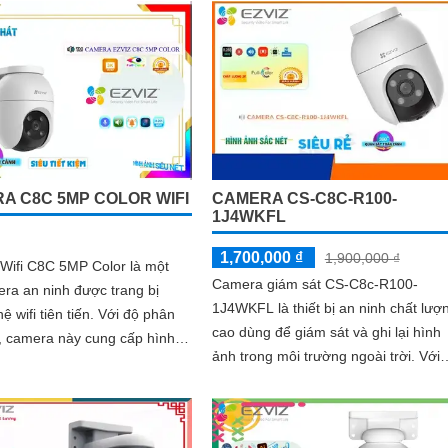
A C8C 5MP COLOR WIFI
CAMERA CS-C8C-R100-
1J4WKFL
1,700,000 ₫
1,900,000 ₫
Wifi C8C 5MP Color là một
Camera giám sát CS-C8c-R100-
era an ninh được trang bị
1J4WKFL là thiết bị an ninh chất lượ
i tiên tiến. Với độ phân
cao dùng để giám sát và ghi lại hình
, camera này cung cấp hình
ảnh trong môi trường ngoài trời. Với
ét và sắc nét, cho phép người
độ phân giải HD 1080p, camera giá
n sát chi tiết các vụ việc xảy
sát này mang đến hình ảnh sắc nét 
 khoảng cách xa
chi tiết