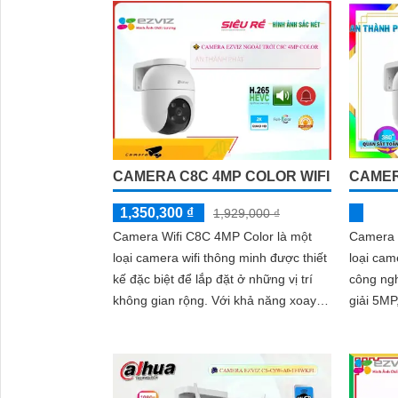
CAMERA C8C 4MP COLOR WIFI
CAMER
1,350,300 ₫
1,929,000 ₫
Camera Wifi C8C 4MP Color là một
Camera 
loại camera wifi thông minh được thiết
loại cam
kế đặc biệt để lắp đặt ở những vị trí
công nghệ wif
không gian rộng. Với khả năng xoay
giải 5MP
360 độ, nó cho phép người dùng quan
ảnh rõ n
sát toàn cảnh một không gian một
dùng qua
cách dễ dàng
ra trong