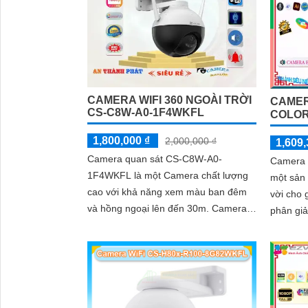
'
CAMERA WIFI 360 NGOÀI TRỜI
CAMER
CS-C8W-A0-1F4WKFL
COLOR
1,800,000 ₫
2,000,000 ₫
1,609,
Camera quan sát CS-C8W-A0-
Camera 
1F4WKFL là một Camera chất lượng
một sản
cao với khả năng xem màu ban đêm
vời cho gi
và hồng ngoại lên đến 30m. Camera
phân giả
này được thiết kế đặc biệt cho việc
thực và
giám sát ban đêm, mang lại hình ảnh
nó giúp 
đẹp mắt với khả năng xoay 360 độ
tiết một