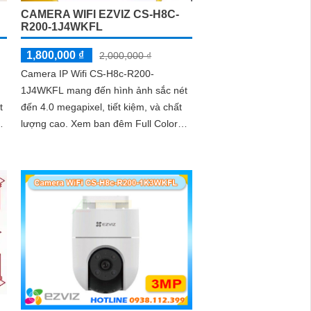
CAMERA WIFI EZVIZ CS-H8C-
R200-1J4WKFL
1,800,000 ₫
2,000,000 ₫
Camera IP Wifi CS-H8c-R200-
1J4WKFL mang đến hình ảnh sắc nét
t
đến 4.0 megapixel, tiết kiệm, và chất
lượng cao. Xem ban đêm Full Color
t
20m, đảm bảo chất lượng dù lắp đặt ở
bất kỳ vị trí nào