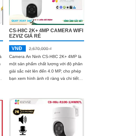
chống bụi, nước, đảm bảo hoạt động
ổn định trong mọi điều kiện thời tiết
CS-H8C 2K+ 4MP CAMERA WIFI
EZVIZ GIÁ RẺ
VNĐ
2,670,000 ₫
à
Camera An Ninh CS-H8C 2K+ 4MP là
h
một sản phẩm chất lượng với độ phân
giải sắc nét lên đến 4.0 MP, cho phép
bạn xem hình ảnh rõ ràng và chi tiết.
Bên cạnh đó, camera này còn có...
và