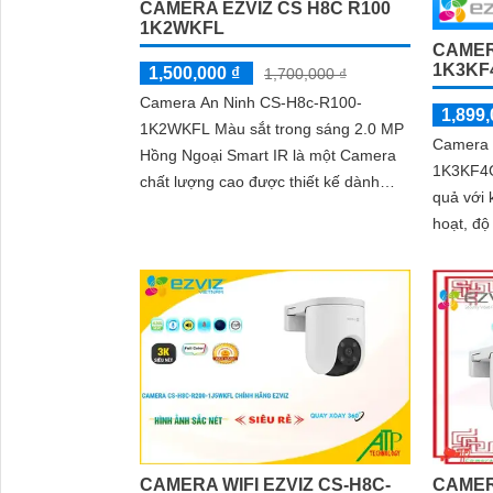
CAMERA EZVIZ CS H8C R100
1K2WKFL
CAMER
1K3KF
1,500,000 ₫
1,700,000 ₫
Camera An Ninh CS-H8c-R100-
1,899,
1K2WKFL Màu sắt trong sáng 2.0 MP
Camera 
Hồng Ngoại Smart IR là một Camera
1K3KF4GA
chất lượng cao được thiết kế dành
quả với 
riêng cho dự án dân dụng
hoạt, độ
trợ kết 
phát hi
chính xá
CAMERA WIFI EZVIZ CS-H8C-
CAMER