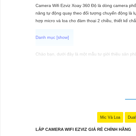
ĐẶT
Camera Wifi Ezviz Xoay 360 Độ là dòng camera phổ
năng tự động quay theo đối tượng chuyển động là lự
hợp micro và loa cho đàm thoại 2 chiều, thiết kế ch
PHỤ
KIỆN
CAMERA
Chào bạn, dưới đây là một mẫu tư giới thiệu sản p
📷 Camera WiFi Ezviz C3W | Giá rẻ - Chính hãng 📷
TƯ
🔹 Thiết kế hiện đại, chống nước IP66 giúp sử dụng 
VẤN
dễ dàng cài đặt và sử dụng.🔹 Hỗ trợ thẻ nhớ lên đế
DỊCH
nhà của bạn.
VỤ
Hy vọng mẫu tư giới thiệu trên sẽ giúp bạn trong v
Mic Và Loa
Dual
nhắn. Chúc bạn thành công!
LẮP CAMERA WIFI EZVIZ GIÁ RẺ CHÍNH HÃNG