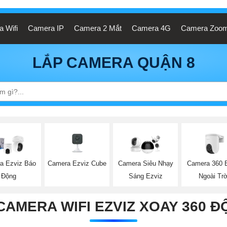
 Wifi
Camera IP
Camera 2 Mắt
Camera 4G
Camera Zoo
LẮP CAMERA QUẬN 8
Camera Ezviz Cube
Camera 360 
a Ezviz Báo
Camera Siêu Nhạy
Ngoài Trờ
Động
Sáng Ezviz
CAMERA WIFI EZVIZ XOAY 360 Đ