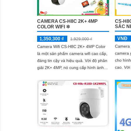
CAMERA CS-H8C 2K+ 4MP
CS-H8
SẮC N
COLOR WIFI ✲
VNĐ
1,350,300 ₫
1,929,000 ₫
Camera 
Camera Wifi CS-H8C 2K+ 4MP Color
camera g
là một sản phẩm camera wifi cao cấp,
cho hình
đáng tin cậy và hiệu quả. Với độ phân
cao. Với khả năng quan sát ban đêm,
giải 2K+ 4MP, nó cung cấp hình ảnh
camera 
sắc nét, chi tiết và chất lượng cao
vời tron