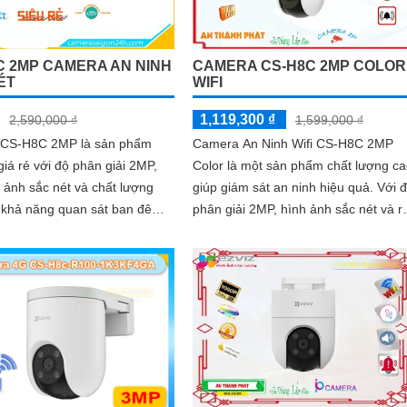
C 2MP CAMERA AN NINH
CAMERA CS-H8C 2MP COLOR
ÉT
WIFI
1,119,300 ₫
2,590,000 ₫
1,599,000 ₫
CS-H8C 2MP là sản phẩm
Camera An Ninh Wifi CS-H8C 2MP
iá rẻ với độ phân giải 2MP,
Color là một sản phẩm chất lượng c
 ảnh sắc nét và chất lượng
giúp giám sát an ninh hiệu quả. Với độ
phân giải 2MP, hình ảnh sắc nét và r
này mang lại cảnh quan tuyệt
ràng. Camera được thiết kế thông...
g điều kiện ánh sáng yếu