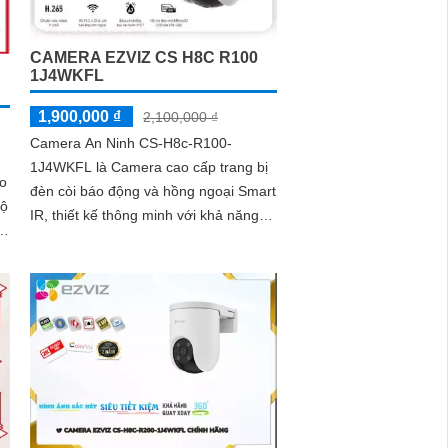
CAMERA EZVIZ CS H8C R100
1J4WKFL
1,900,000 ₫
2,100,000 ₫
Camera An Ninh CS-H8c-R100-
1J4WKFL là Camera cao cấp trang bị
ao
đèn còi báo động và hồng ngoại Smart
IR, thiết kế thông minh với khả năng
õ
hỗ trợ thẻ nhớ. Ấn tượng ơn với
những...