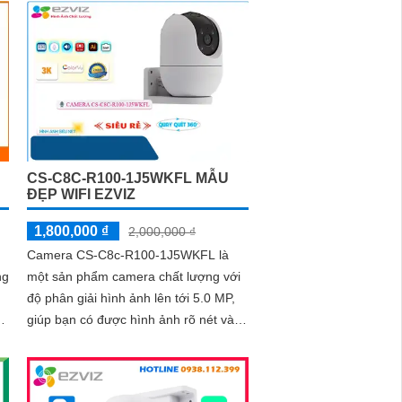
CS-C8C-R100-1J5WKFL MẪU
ĐẸP WIFI EZVIZ
1,800,000 ₫
2,000,000 ₫
Camera CS-C8c-R100-1J5WKFL là
ng
một sản phẩm camera chất lượng với
độ phân giải hình ảnh lên tới 5.0 MP,
giúp bạn có được hình ảnh rõ nét và
m
chi tiết. Ngoài ra, camera này còn...
và