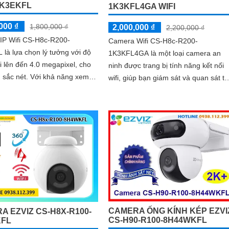
1K3EKFL
1K3KFL4GA WIFI
000 ₫
1,800,000 ₫
2,000,000 ₫
2,200,000 ₫
IP Wifi CS-H8c-R200-
Camera Wifi CS-H8c-R200-
là lựa chọn lý tưởng với độ
1K3KFL4GA là một loại camera an
i lên đến 4.0 megapixel, cho
ninh được trang bị tính năng kết nối
. Với khả năng xem
wifi, giúp bạn giám sát và quan sát từ
Full Color trong khoảng cách
xa qua internet. Camera này được
thiết kế nhỏ gọn và dễ dàng lắp đặt 
bất kỳ vị trí nào trong nhà hoặc ngoài
trời
CAMERA ỐNG KÍNH KÉP EZVI
A EZVIZ CS-H8X-R100-
CS-H90-R100-8H44WKFL
KFL