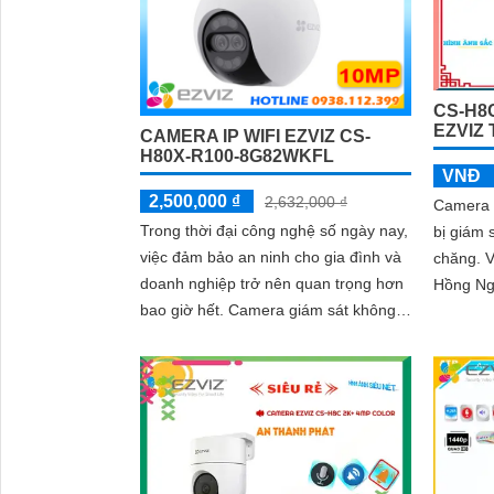
CS-H8
EZVIZ 
CAMERA IP WIFI EZVIZ CS-
H80X-R100-8G82WKFL
VNĐ
2,500,000 ₫
2,632,000 ₫
Camera 
Trong thời đại công nghệ số ngày nay,
bị giám 
việc đảm bảo an ninh cho gia đình và
chăng. Với công nghệ thiếu sáng
doanh nghiệp trở nên quan trọng hơn
Hồng Ngo
bao giờ hết. Camera giám sát không
bóng tối
chỉ giúp bạn theo dõi mọi hoạt động
xung quanh mà còn mang lại sự an
tâm cho bạn và những người thân yêu