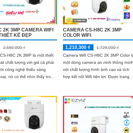
C 2K 3MP CAMERA WIFI
CAMERA CS-H8C 2K 3MP
THIẾT KẾ ĐẸP
COLOR WIFI
1,210,300 ₫
2,590,000 ₫
1,729,000 ₫
CS-H8C 2K 3MP là một thiết
Camera Wifi CS-H8C 2K 3MP Color l
sát chất lượng với giá cả phải
một dòng camera an ninh thông min
với chất lượng hình ảnh cao và tích
ại, nó có thể nhìn thấy trong
hợp kết nối Wifi tiện lợi. Được trang bị
 và chiếu sáng xa lên đến 30m
cảm biến 2K 3MP Color, camera này
có khả năng ghi lại hình ảnh chi tiết 
sắc nét