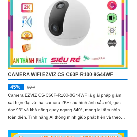
CAMERA WIFI EZVIZ CS-C60P-R100-8G44WF
45%
00 ₫
Camera EZVIZ CS-C60P-R100-8G44WF là giải pháp giám
sát hiện đại với hai camera 2K+ cho hình ảnh sắc nét, góc
dọc 93° và khả năng quay ngang 340°, mang lại tầm nhìn
toàn diện. Tính năng AI thông minh giúp phát hiện và theo
dõi người, tích hợp gọi điện hai chiều bằng nút cảm ứng