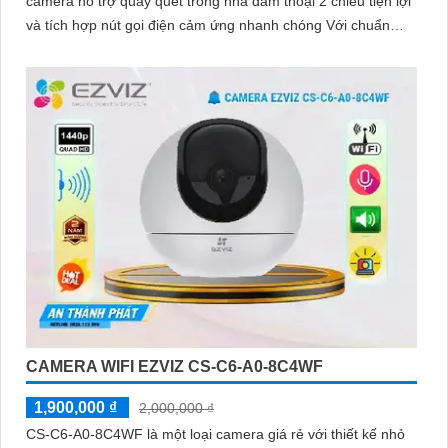
camera hỗ trợ quay quét trong nhà đàm thoại 2 chiều tiện lợi
và tích hợp nút gọi điện cảm ứng nhanh chóng Với chuẩn
nén H.265 camera giúp tiết kiệm băng thông và dung lượng
lưu trữ hiệu quả
CAMERA WIFI EZVIZ CS-C6-A0-8C4WF
1,900,000 ₫
2,000,000 ₫
CS-C6-A0-8C4WF là một loại camera giá rẻ với thiết kế nhỏ