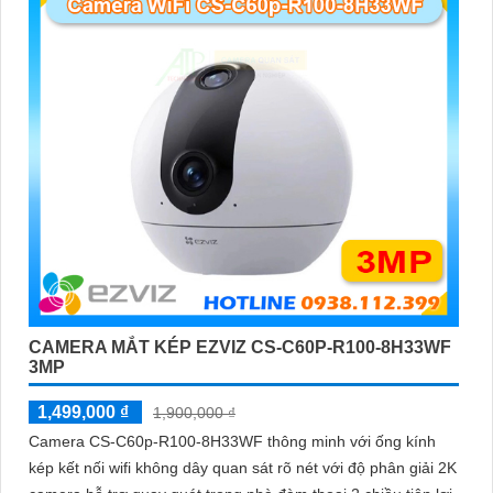
CAMERA MẮT KÉP EZVIZ CS-C60P-R100-8H33WF
3MP
1,499,000 ₫
1,900,000 ₫
Camera CS-C60p-R100-8H33WF thông minh với ống kính
kép kết nối wifi không dây quan sát rõ nét với độ phân giải 2K