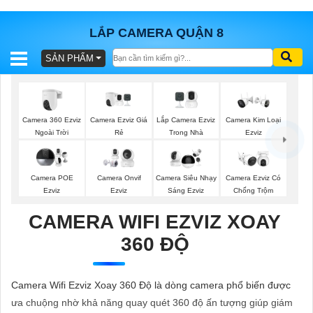
LẮP CAMERA QUẬN 8
SẢN PHẨM
BÁO
GIÁ
TRỌN
GÓI
Camera 360 Ezviz
Camera Ezviz Giá
Lắp Camera Ezviz
Camera Kim Loại
Ngoài Trời
Rẻ
Trong Nhà
Ezviz
SẢN
Camera POE
Camera Onvif
Camera Siêu Nhạy
Camera Ezviz Có
Ezviz
Ezviz
Sáng Ezviz
Chống Trộm
PHẨM
CAMERA WIFI EZVIZ XOAY
360 ĐỘ
TƯ
VẤN
Camera Wifi Ezviz Xoay 360 Độ là dòng camera phổ biến được
LẮP
ưa chuộng nhờ khả năng quay quét 360 độ ấn tượng giúp giám