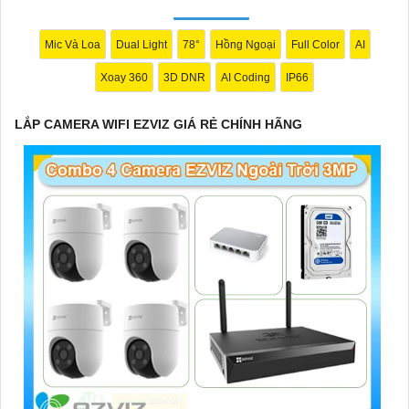
minh, giữ an ninh tốt hơn cho ngôi nhà của bạn.
Mic Và Loa
Dual Light
78°
Hồng Ngoại
Full Color
AI
Xoay 360
3D DNR
AI Coding
IP66
Hy vọng mẫu tư giới thiệu trên sẽ giúp bạn trong việc quảng bá
sản phẩm Camera Wifi Ezviz. Nếu có bất kỳ ý kiến hoặc cần sự
LẮP CAMERA WIFI EZVIZ GIÁ RẺ CHÍNH HÃNG
chỉnh sửa nào, bạn đừng ngần ngại để lại lời nhắn. Chúc bạn
thành công!
'