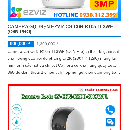
CAMERA GỌI ĐIỆN EZVIZ CS-C6N-R105-1L3WF
(C6N PRO)
900,000 ₫
1,300,000 ₫
Camera CS-C6N-R105-1L3WF (C6N Pro) là thiết bị giám sát
chất lượng cao với độ phân giải 2K (2304 × 1296) mang lại
hình ảnh sắc nét và chi tiết Camera có khả năng quay xoay
360 độ đàm thoại 2 chiều tích hợp nút gọi điện cảm ứng tiện
lợi giúp bạn dễ dàng tương tác từ xa Ngoài ra camera còn
được trang bị công nghệ phát hiện chuyển động thông minh
tăng cường an ninh cho không gian của bạn. Loại Camera
quan sát Wifi Không Dây CS-C6N-R105-1L3WF 3