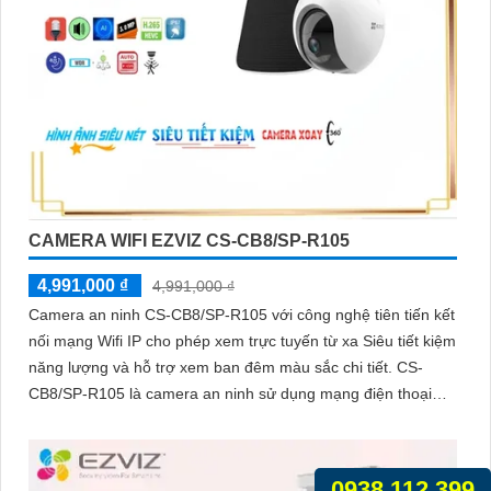
CAMERA WIFI EZVIZ CS-CB8/SP-R105
4,991,000 ₫
4,991,000 ₫
Camera an ninh CS-CB8/SP-R105 với công nghệ tiên tiến kết
nối mạng Wifi IP cho phép xem trực tuyến từ xa Siêu tiết kiệm
năng lượng và hỗ trợ xem ban đêm màu sắc chi tiết. CS-
CB8/SP-R105 là camera an ninh sử dụng mạng điện thoại
xem từ xa qua Wifi IP
0938.112.399