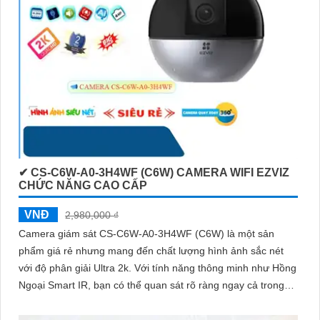
✔ CS-C6W-A0-3H4WF (C6W) CAMERA WIFI EZVIZ
CHỨC NĂNG CAO CẤP
VNĐ
2,980,000 ₫
Camera giám sát CS-C6W-A0-3H4WF (C6W) là một sản
phẩm giá rẻ nhưng mang đến chất lượng hình ảnh sắc nét
với độ phân giải Ultra 2k. Với tính năng thông minh như Hồng
Ngoại Smart IR, bạn có thể quan sát rõ ràng ngay cả trong
điều kiện ánh sáng yếu