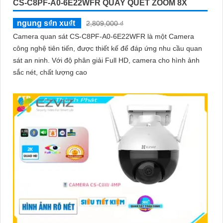
CS-C8PF-A0-6E22WFR QUAY QUÉT ZOOM 8X
ngung s₫n xu₫t
2,809,000 ₫
Camera quan sát CS-C8PF-A0-6E22WFR là một Camera
công nghệ tiên tiến, được thiết kế để đáp ứng nhu cầu quan
sát an ninh. Với độ phân giải Full HD, camera cho hình ảnh
sắc nét, chất lượng cao