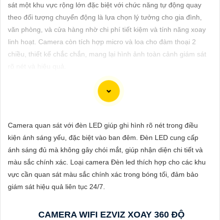
ĐẶT
sát một khu vực rộng lớn đặc biệt với chức năng tự động quay
theo đối tượng chuyển động là lựa chọn lý tưởng cho gia đình,
văn phòng, và cửa hàng nhờ chi phí tiết kiệm và tính năng xoay
linh hoạt. Camera còn tích hợp micro và loa cho đàm thoại 2
PHỤ
chiều, thiết kế chắc chắn, mang lại hình ảnh toàn cảnh giám sát
KIỆN
rõ nét và hiệu quả.
CAMERA
TƯ
Chào bạn, dưới đây là một mẫu tư giới thiệu sản phẩm Camera
Camera quan sát với đèn LED giúp ghi hình rõ nét trong điều
VẤN
Wifi Ezviz giá rẻ chính hãng mà bạn có thể tham khảo:
kiện ánh sáng yếu, đặc biệt vào ban đêm. Đèn LED cung cấp
DỊCH
ánh sáng đủ mà không gây chói mắt, giúp nhận diện chi tiết và
VỤ
📷 Camera WiFi Ezviz C3W | Giá rẻ - Chính hãng 📷
màu sắc chính xác. Loại camera Đèn led thích hợp cho các khu
🔹 Thiết kế hiện đại, chống nước IP66 giúp sử dụng ở mọi điều
vực cần quan sát màu sắc chính xác trong bóng tối, đảm bảo
kiện thời tiết.🔹 Độ phân giải Full HD 1080p, hình ảnh sắc nét,
giám sát hiệu quả liên tục 24/7.
chất lượng cao.🔹 Kết nối không dây qua WiFi, dễ dàng cài đặt
và sử dụng.🔹 Hỗ trợ thẻ nhớ lên đến 256GB, ghi lại và lưu trữ
CAMERA WIFI EZVIZ XOAY 360 ĐỘ
thông tin dễ dàng.🔹 Tính năng cảnh báo chuyển động thông