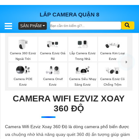
LẮP CAMERA QUẬN 8
SẢN PHẨM
BÁO
GIÁ
TRỌN
GÓI
Camera 360 Ezviz
Camera Ezviz Giá
Lắp Camera Ezviz
Camera Kim Loại
Ngoài Trời
Rẻ
Trong Nhà
Ezviz
SẢN
Camera POE
Camera Onvif
Camera Siêu Nhạy
Camera Ezviz Có
Ezviz
Ezviz
Sáng Ezviz
Chống Trộm
PHẨM
CAMERA WIFI EZVIZ XOAY
360 ĐỘ
TƯ
VẤN
Camera Wifi Ezviz Xoay 360 Độ là dòng camera phổ biến được
LẮP
ưa chuộng nhờ khả năng quay quét 360 độ ấn tượng giúp giám