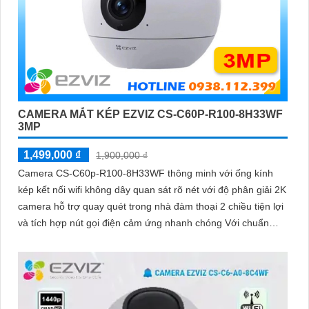
CAMERA MẮT KÉP EZVIZ CS-C60P-R100-8H33WF
3MP
1,499,000 ₫
1,900,000 ₫
Camera CS-C60p-R100-8H33WF thông minh với ống kính
kép kết nối wifi không dây quan sát rõ nét với độ phân giải 2K
camera hỗ trợ quay quét trong nhà đàm thoại 2 chiều tiện lợi
và tích hợp nút gọi điện cảm ứng nhanh chóng Với chuẩn
nén H.265 camera giúp tiết kiệm băng thông và dung lượng
lưu trữ hiệu quả