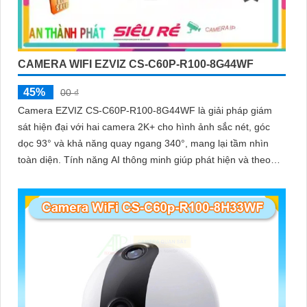
CAMERA WIFI EZVIZ CS-C60P-R100-8G44WF
45%
00 ₫
Camera EZVIZ CS-C60P-R100-8G44WF là giải pháp giám
sát hiện đại với hai camera 2K+ cho hình ảnh sắc nét, góc
dọc 93° và khả năng quay ngang 340°, mang lại tầm nhìn
toàn diện. Tính năng AI thông minh giúp phát hiện và theo
dõi người, tích hợp gọi điện hai chiều bằng nút cảm ứng