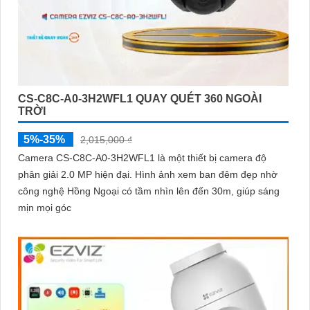
CS-C8C-A0-3H2WFL1 QUAY QUÉT 360 NGOÀI
TRỜI
5%-35%
2,015,000 ₫
Camera CS-C8C-A0-3H2WFL1 là một thiết bị camera độ
phân giải 2.0 MP hiện đại. Hình ảnh xem ban đêm đẹp nhờ
công nghệ Hồng Ngoại có tầm nhìn lên đến 30m, giúp sáng
mịn mọi góc