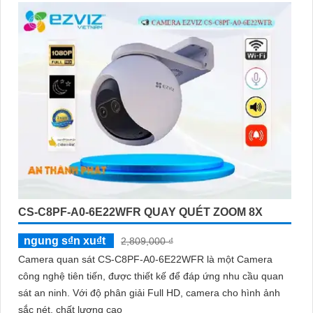
CS-C8PF-A0-6E22WFR QUAY QUÉT ZOOM 8X
ngung s₫n xu₫t
2,809,000 ₫
Camera quan sát CS-C8PF-A0-6E22WFR là một Camera
công nghệ tiên tiến, được thiết kế để đáp ứng nhu cầu quan
sát an ninh. Với độ phân giải Full HD, camera cho hình ảnh
sắc nét, chất lượng cao