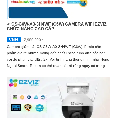
✔ CS-C6W-A0-3H4WF (C6W) CAMERA WIFI EZVIZ
CHỨC NĂNG CAO CẤP
VNĐ
2,980,000 ₫
Camera giám sát CS-C6W-A0-3H4WF (C6W) là một sản
phẩm giá rẻ nhưng mang đến chất lượng hình ảnh sắc nét
với độ phân giải Ultra 2k. Với tính năng thông minh như Hồng
Ngoại Smart IR, bạn có thể quan sát rõ ràng ngay cả trong
điều kiện ánh sáng yếu