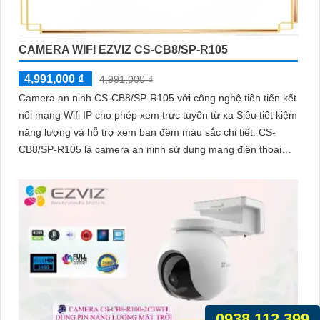
CAMERA WIFI EZVIZ CS-CB8/SP-R105
4,991,000 ₫
4,991,000 ₫
Camera an ninh CS-CB8/SP-R105 với công nghệ tiên tiến kết
nối mạng Wifi IP cho phép xem trực tuyến từ xa Siêu tiết kiệm
năng lượng và hỗ trợ xem ban đêm màu sắc chi tiết. CS-
CB8/SP-R105 là camera an ninh sử dụng mạng điện thoại
xem từ xa qua Wifi IP
0938.112.399