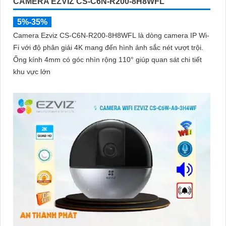
CAMERA EZVIZ CS-C6N-R200-8H8WFL
5%-35%
Camera Ezviz CS-C6N-R200-8H8WFL là dòng camera IP Wi-
Fi với độ phân giải 4K mang đến hình ảnh sắc nét vượt trội.
Ống kính 4mm có góc nhìn rộng 110° giúp quan sát chi tiết
khu vực lớn