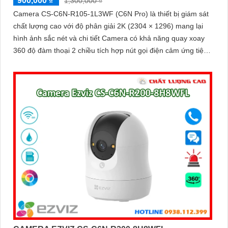
900,000 ₫
1,300,000 ₫
Camera CS-C6N-R105-1L3WF (C6N Pro) là thiết bị giám sát
chất lượng cao với độ phân giải 2K (2304 × 1296) mang lại
hình ảnh sắc nét và chi tiết Camera có khả năng quay xoay
360 độ đàm thoại 2 chiều tích hợp nút gọi điện cảm ứng tiện
lợi giúp bạn dễ dàng tương tác từ xa Ngoài ra camera còn
được trang bị công nghệ phát hiện chuyển động thông minh
tăng cường an ninh cho không gian của bạn. Loại Camera
quan sát Wifi Không Dây CS-C6N-R105-1L3WF 3