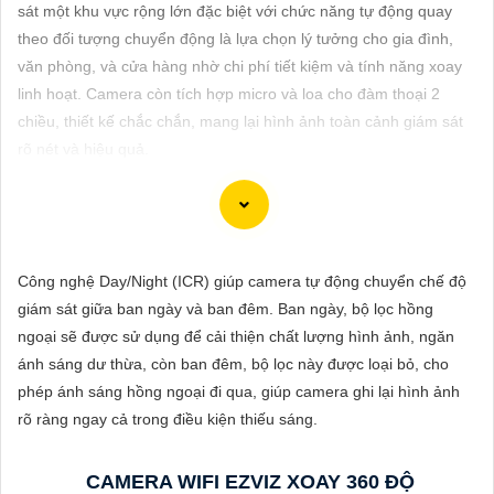
ĐẶT
sát một khu vực rộng lớn đặc biệt với chức năng tự động quay
theo đối tượng chuyển động là lựa chọn lý tưởng cho gia đình,
văn phòng, và cửa hàng nhờ chi phí tiết kiệm và tính năng xoay
linh hoạt. Camera còn tích hợp micro và loa cho đàm thoại 2
PHỤ
chiều, thiết kế chắc chắn, mang lại hình ảnh toàn cảnh giám sát
KIỆN
rõ nét và hiệu quả.
CAMERA
TƯ
Chào bạn, dưới đây là một mẫu tư giới thiệu sản phẩm Camera
Công nghệ Day/Night (ICR) giúp camera tự động chuyển chế độ
VẤN
Wifi Ezviz giá rẻ chính hãng mà bạn có thể tham khảo:
giám sát giữa ban ngày và ban đêm. Ban ngày, bộ lọc hồng
DỊCH
ngoại sẽ được sử dụng để cải thiện chất lượng hình ảnh, ngăn
VỤ
📷 Camera WiFi Ezviz C3W | Giá rẻ - Chính hãng 📷
ánh sáng dư thừa, còn ban đêm, bộ lọc này được loại bỏ, cho
🔹 Thiết kế hiện đại, chống nước IP66 giúp sử dụng ở mọi điều
phép ánh sáng hồng ngoại đi qua, giúp camera ghi lại hình ảnh
kiện thời tiết.🔹 Độ phân giải Full HD 1080p, hình ảnh sắc nét,
rõ ràng ngay cả trong điều kiện thiếu sáng.
chất lượng cao.🔹 Kết nối không dây qua WiFi, dễ dàng cài đặt
và sử dụng.🔹 Hỗ trợ thẻ nhớ lên đến 256GB, ghi lại và lưu trữ
CAMERA WIFI EZVIZ XOAY 360 ĐỘ
thông tin dễ dàng.🔹 Tính năng cảnh báo chuyển động thông