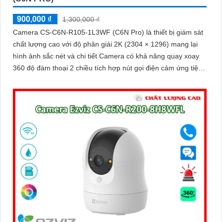
900,000 ₫
1,300,000 ₫
Camera CS-C6N-R105-1L3WF (C6N Pro) là thiết bị giám sát
chất lượng cao với độ phân giải 2K (2304 × 1296) mang lại
hình ảnh sắc nét và chi tiết Camera có khả năng quay xoay
360 độ đàm thoại 2 chiều tích hợp nút gọi điện cảm ứng tiện
lợi giúp bạn dễ dàng tương tác từ xa Ngoài ra camera còn
được trang bị công nghệ phát hiện chuyển động thông minh
tăng cường an ninh cho không gian của bạn. Loại Camera
quan sát Wifi Không Dây CS-C6N-R105-1L3WF 3