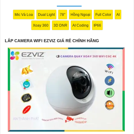
minh, giữ an ninh tốt hơn cho ngôi nhà của bạn.
Mic Và Loa
Dual Light
78°
Hồng Ngoại
Full Color
AI
Xoay 360
3D DNR
AI Coding
IP66
Hy vọng mẫu tư giới thiệu trên sẽ giúp bạn trong việc quảng bá
sản phẩm Camera Wifi Ezviz. Nếu có bất kỳ ý kiến hoặc cần sự
LẮP CAMERA WIFI EZVIZ GIÁ RẺ CHÍNH HÃNG
chỉnh sửa nào, bạn đừng ngần ngại để lại lời nhắn. Chúc bạn
thành công!
'