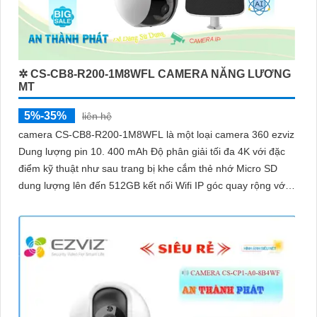
✲ CS-CB8-R200-1M8WFL CAMERA NĂNG LƯƠNG
MT
5%-35%
liên hệ
camera CS-CB8-R200-1M8WFL là một loại camera 360 ezviz
Dung lượng pin 10. 400 mAh Độ phân giải tối đa 4K với đặc
điểm kỹ thuật như sau trang bị khe cắm thẻ nhớ Micro SD
dung lượng lên đến 512GB kết nối Wifi IP góc quay rộng với
ống kính 3