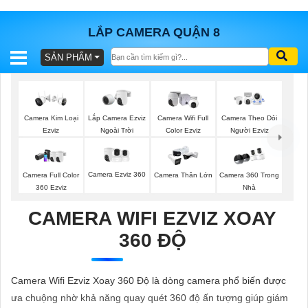
LẮP CAMERA QUẬN 8
SẢN PHẨM
BÁO
GIÁ
TRỌN
GÓI
Lắp Camera Ezviz
Camera Kim Loại
Camera Wifi Full
Camera Theo Dỏi
Ngoài Trời
Ezviz
Color Ezviz
Người Ezviz
SẢN
Camera Ezviz 360
Camera Full Color
Camera Thân Lớn
Camera 360 Trong
360 Ezviz
Nhà
PHẨM
CAMERA WIFI EZVIZ XOAY
360 ĐỘ
TƯ
VẤN
Camera Wifi Ezviz Xoay 360 Độ là dòng camera phổ biến được
LẮP
ưa chuộng nhờ khả năng quay quét 360 độ ấn tượng giúp giám