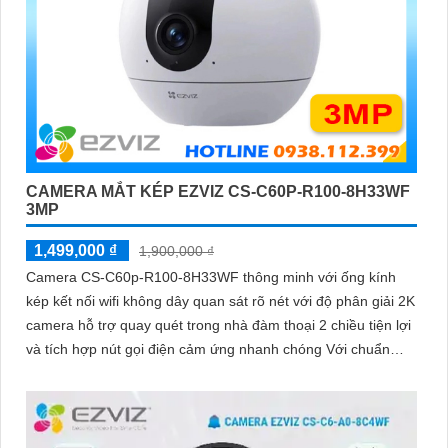
CAMERA MẮT KÉP EZVIZ CS-C60P-R100-8H33WF
3MP
1,499,000 ₫
1,900,000 ₫
Camera CS-C60p-R100-8H33WF thông minh với ống kính
kép kết nối wifi không dây quan sát rõ nét với độ phân giải 2K
camera hỗ trợ quay quét trong nhà đàm thoại 2 chiều tiện lợi
và tích hợp nút gọi điện cảm ứng nhanh chóng Với chuẩn
nén H.265 camera giúp tiết kiệm băng thông và dung lượng
lưu trữ hiệu quả