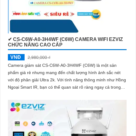
✔ CS-C6W-A0-3H4WF (C6W) CAMERA WIFI EZVIZ
CHỨC NĂNG CAO CẤP
VNĐ
2,980,000 ₫
Camera giám sát CS-C6W-A0-3H4WF (C6W) là một sản
phẩm giá rẻ nhưng mang đến chất lượng hình ảnh sắc nét
với độ phân giải Ultra 2k. Với tính năng thông minh như Hồng
Ngoại Smart IR, bạn có thể quan sát rõ ràng ngay cả trong
điều kiện ánh sáng yếu