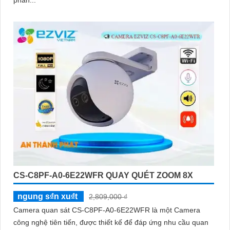
CS-C8PF-A0-6E22WFR QUAY QUÉT ZOOM 8X
ngung s₫n xu₫t
2,809,000 ₫
Camera quan sát CS-C8PF-A0-6E22WFR là một Camera
công nghệ tiên tiến, được thiết kế để đáp ứng nhu cầu quan