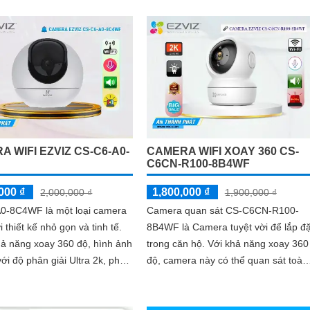
sát toàn cảnh một không gian một
cách dễ dàng
 WIFI EZVIZ CS-C6-A0-
CAMERA WIFI XOAY 360 CS-
F
C6CN-R100-8B4WF
000 ₫
1,800,000 ₫
2,000,000 ₫
1,900,000 ₫
0-8C4WF là một loại camera
Camera quan sát CS-C6CN-R100-
i thiết kế nhỏ gọn và tinh tế.
8B4WF là Camera tuyệt vời để lắp đặ
hả năng xoay 360 độ, hình ảnh
trong căn hộ. Với khả năng xoay 360
với độ phân giải Ultra 2k, phù
độ, camera này có thể quan sát toàn
các dự án yêu cầu chất lượng
bộ không gian. Độ phân giải 4