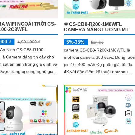
A WIFI NGOÀI TRỜI CS-
✲ CS-CB8-R200-1M8WFL
100-2C3WFL
CAMERA NĂNG LƯƠNG MT
000 ₫
4,991,000 ₫
5%-35%
liên hệ
An Ninh CS-CB8-R100-
camera CS-CB8-R200-1M8WFL là
là Camera đáng tin cậy cho
một loại camera 360 ezviz Dung lượ
m sát an ninh trong gia đình và
pin 10. 400 mAh Độ phân giải tối đa
4K với đặc điểm kỹ thuật như sau
 đêm Hồng Ngoại 15m, camera
trang bị khe cắm thẻ nhớ Micro SD
 bạn quan sát rõ ràng ngay
dung lượng lên đến 512GB kết nối Wi
 môi trường tối
IP góc quay rộng với ống kính 3