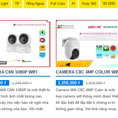
 Light
78°
Hồng Ngoại
Full Color
AI
Xoay 360
3D DNR
A C6N 1080P WIFI
CAMERA C8C 4MP COLOR WIF
00 ₫
1,350,300 ₫
1,249,000 ₫
1,929,000 ₫
ifi C6N 1080P là một thiết bị
Camera Wifi C8C 4MP Color là một
 hình ảnh chất lượng cao,
loại camera wifi thông minh được thiế
 cậy cho việc bảo vệ ngôi nhà
kế đặc biệt để lắp đặt ở những vị trí
hòng của bạn. Với chất
không gian rộng. Với khả năng xoay
nh ảnh 1080P sắc nét, bạn...
360 độ, nó cho phép người dùng qu