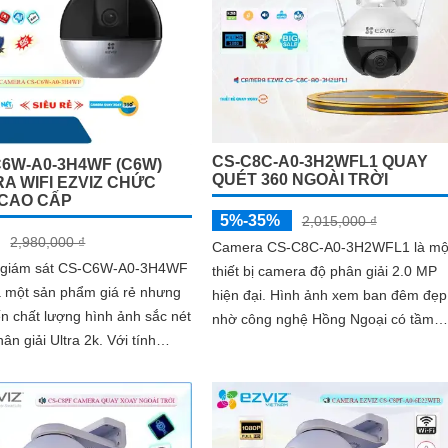
dàng tương tác từ xa Ngoài ra came
còn được trang bị công nghệ phát hi
chuyển động thông minh tăng cường
an ninh cho không gian của bạn. Loạ
Camera quan sát Wifi Không Dây CS
C6N-R105-1L3WF 3
CS-C8C-A0-3H2WFL1 QUAY
C6W-A0-3H4WF (C6W)
QUÉT 360 NGOÀI TRỜI
A WIFI EZVIZ CHỨC
CAO CẤP
5%-35%
2,015,000 ₫
2,980,000 ₫
Camera CS-C8C-A0-3H2WFL1 là mộ
 giám sát CS-C6W-A0-3H4WF
thiết bị camera độ phân giải 2.0 MP
à một sản phẩm giá rẻ nhưng
hiện đại. Hình ảnh xem ban đêm đẹp
n chất lượng hình ảnh sắc nét
nhờ công nghệ Hồng Ngoại có tầm
 giải Ultra 2k. Với tính
nhìn lên đến 30m, giúp sáng mịn mọi
ông minh như Hồng Ngoại
góc
, bạn có thể quan sát rõ ràng
trong điều kiện ánh sáng yếu