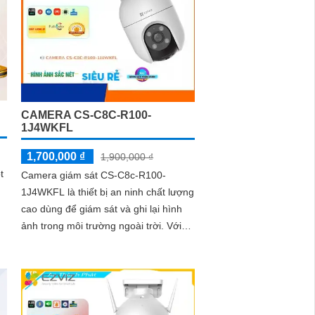
ra
ện
i
-
CAMERA CS-C8C-R100-
1J4WKFL
1,700,000 ₫
1,900,000 ₫
t
Camera giám sát CS-C8c-R100-
1J4WKFL là thiết bị an ninh chất lượng
cao dùng để giám sát và ghi lại hình
ảnh trong môi trường ngoài trời. Với
độ phân giải HD 1080p, camera giám
sát này mang đến hình ảnh sắc nét và
chi tiết