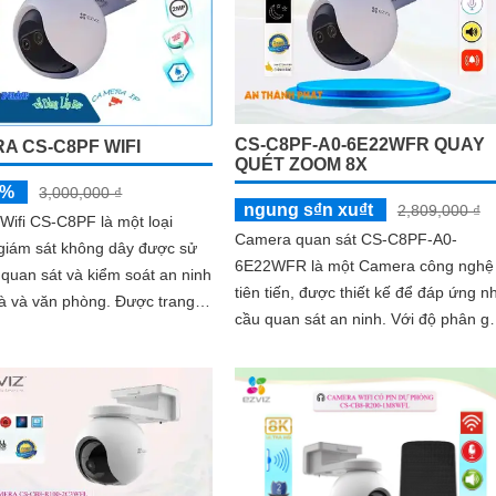
CS-C8PF-A0-6E22WFR QUAY
A CS-C8PF WIFI
QUÉT ZOOM 8X
5%
3,000,000 ₫
ngung s₫n xu₫t
2,809,000 ₫
ifi CS-C8PF là một loại
Camera quan sát CS-C8PF-A0-
giám sát không dây được sử
6E22WFR là một Camera công nghệ
quan sát và kiểm soát an ninh
tiên tiến, được thiết kế để đáp ứng n
 văn phòng. Được trang bị
cầu quan sát an ninh. Với độ phân giải
 năng thông minh và độ
Full HD, camera cho hình ảnh sắc né
chất lượng cao