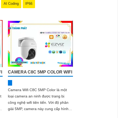
AI Coding
IP66
I
CAMERA C8C 5MP COLOR WIFI
Camera Wifi C8C 5MP Color là một
t
loại camera an ninh được trang bị
công nghệ wifi tiên tiến. Với độ phân
giải 5MP, camera này cung cấp hình
an
ảnh rõ nét và sắc nét, cho phép người