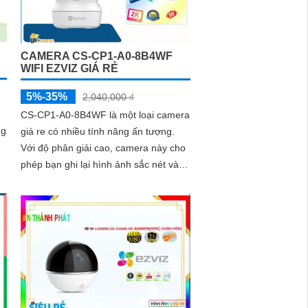
CAMERA CS-CP1-A0-8B4WF
WIFI EZVIZ GIÁ RẺ
5%-35%
2,040,000 ₫
CS-CP1-A0-8B4WF là một loại camera
ng
giá re có nhiều tính năng ấn tượng.
Với độ phân giải cao, camera này cho
phép bạn ghi lại hình ảnh sắc nét và
chi tiết
fi