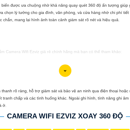
 biến được ưa chuộng nhờ khả năng quay quét 360 độ ấn tượng giúp gi
a chọn lý tưởng cho gia đình, văn phòng, và cửa hàng nhờ chi phí tiết 
ắc chắn, mang lại hình ảnh toàn cảnh giám sát rõ nét và hiệu quả.
hẩm Camera Wifi Ezviz giá rẻ chính hãng mà bạn có thể tham khảo:
ở mọi điều kiện thời tiết.🔹 Độ phân giải Full HD 1080p, hình ảnh sắc 
n 256GB, ghi lại và lưu trữ thông tin dễ dàng.🔹 Tính năng cảnh báo c
thanh rõ ràng, hỗ trợ giám sát và bảo vệ an ninh qua điện thoại hoặc 
t tranh chấp và các tình huống khác. Ngoài ghi hình, tính năng ghi âm
à ở.
iệc quảng bá sản phẩm Camera Wifi Ezviz. Nếu có bất kỳ ý kiến hoặc cầ
CAMERA WIFI EZVIZ XOAY 360 ĐỘ