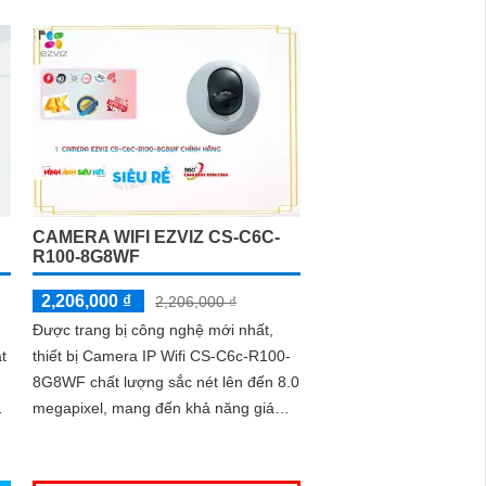
dùng quan sát chi tiết các vụ việc xảy
ra trong khoảng cách xa
CAMERA WIFI EZVIZ CS-C6C-
R100-8G8WF
2,206,000 ₫
2,206,000 ₫
Được trang bị công nghệ mới nhất,
t
thiết bị Camera IP Wifi CS-C6c-R100-
8G8WF chất lượng sắc nét lên đến 8.0
megapixel, mang đến khả năng giám
sát chi tiết nhỏ một cách hoàn hảo