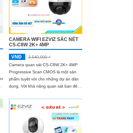
CAMERA WIFI EZVIZ SẮC NÉT
CS-C8W 2K+ 4MP
VNĐ
3,540,000 ₫
Camera quan sát CS-C8W 2K+ 4MP
Progressive Scan CMOS là một sản
hu
phẩm tuyệt vời cho những dự án dân
dụng. Với khả năng quan sát ban đêm
t,
thông qua công nghệ Hồng Ngoại
30m, camera này mang lại hình ảnh rõ
nét đến 4