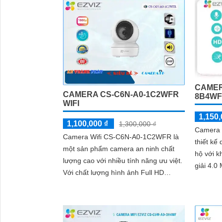
tích hợp nút gọi điện cảm ứng nhanh
chóng Với chuẩn nén H.265 camera
giúp tiết kiệm băng thông và dung
lượng lưu trữ hiệu quả
CAMER
CAMERA CS-C6N-A0-1C2WFR
8B4W
WIFI
1,150,
1,100,000 ₫
1,300,000 ₫
Camera
Camera Wifi CS-C6N-A0-1C2WFR là
thiết kế
một sản phẩm camera an ninh chất
hộ với 
lượng cao với nhiều tính năng ưu việt.
giải 4.0 MP. Với công ng
Với chất lượng hình ảnh Full HD
IP, came
1080p và khả năng quay đêm thông
ảnh sắc 
minh, camera này mang đến cho bạn
hình ảnh sắc nét và rõ ràng cả ngày
lẫn đêm