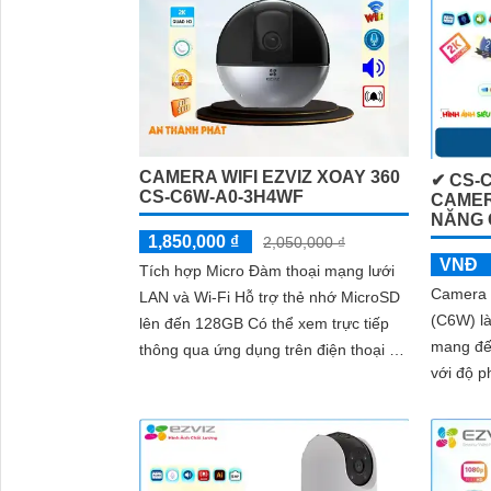
CAMERA WIFI EZVIZ XOAY 360
✔ CS-
CS-C6W-A0-3H4WF
CAMER
NĂNG 
1,850,000 ₫
2,050,000 ₫
VNĐ
Tích hợp Micro Đàm thoại mạng lưới
Camera
LAN và Wi-Fi Hỗ trợ thẻ nhớ MicroSD
(C6W) l
lên đến 128GB Có thể xem trực tiếp
mang đế
thông qua ứng dụng trên điện thoại di
với độ phân
động Hỗ trợ cảnh báo chuyển động,...
năng th
Smart IR
ngay cả 