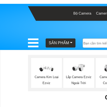
Bộ Camera
Camera
BÁO
GIÁ
TRỌN
GÓI
SẢN PHẨM
SẢN
PHẨM
Lắp Camera Ezviz
Camera Kim Loại
Camer
Ngoài Trời
Ezviz
Co
TƯ
VẤN
LẮP