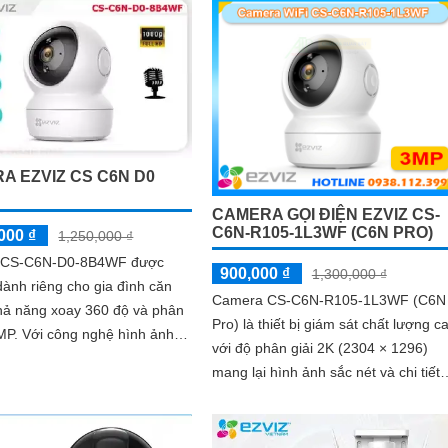
A EZVIZ CS C6N D0
F
CAMERA GỌI ĐIỆN EZVIZ CS-
C6N-R105-1L3WF (C6N PRO)
000 ₫
1,250,000 ₫
 CS-C6N-D0-8B4WF được
900,000 ₫
1,300,000 ₫
 dành riêng cho gia đình căn
Camera CS-C6N-R105-1L3WF (C6N
khả năng xoay 360 độ và phân
Pro) là thiết bị giám sát chất lượng c
hệ hình ảnh
với độ phân giải 2K (2304 × 1296)
ra này cho chất lượng hình
mang lại hình ảnh sắc nét và chi tiết
nét
Camera có khả năng quay xoay 360
độ đàm thoại 2 chiều tích hợp nút gọi
điện cảm ứng tiện lợi giúp bạn dễ