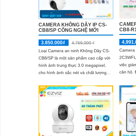
CAMER
CAMERA KHÔNG DÂY IP CS-
CB8-R
CB8/SP CÔNG NGHỆ MỚI
4,991,
3.850.000₫
4,769,000 ₫
Camera 
Loại Camera an ninh Không Dây CS-
2C3WFL 
CB8/SP là một sản phẩm cao cấp với
việc giá
hình ảnh trung thực 3.0 megapixel,
căn hộ. Được trang bị công nghệ giám
cho hình ảnh sắc nét và chất lượng
sát ban
cao. Điều đặc biệt của camera này
cho phép
là...
cả trong