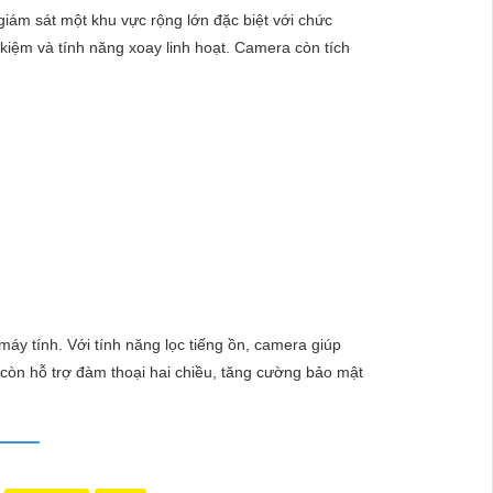
ám sát một khu vực rộng lớn đặc biệt với chức
kiệm và tính năng xoay linh hoạt. Camera còn tích
nét, chất lượng cao.🔹 Kết nối không dây qua WiFi,
huyển động thông minh, giữ an ninh tốt hơn cho ngôi
máy tính. Với tính năng lọc tiếng ồn, camera giúp
 còn hỗ trợ đàm thoại hai chiều, tăng cường bảo mật
n sự chỉnh sửa nào, bạn đừng ngần ngại để lại lời