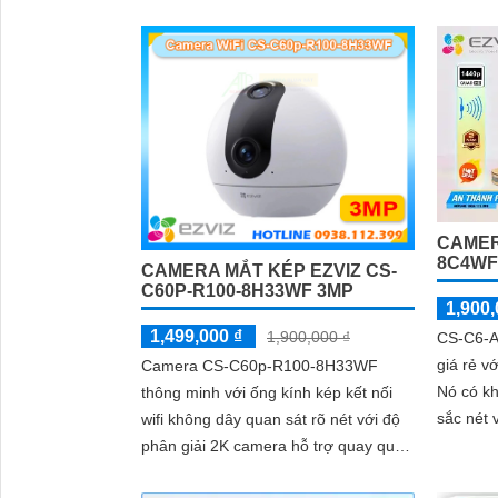
người và động vật đặc biệt được trang
bị công...
'
CAMERA
8C4W
CAMERA MẮT KÉP EZVIZ CS-
C60P-R100-8H33WF 3MP
1,900,
1,499,000 ₫
1,900,000 ₫
CS-C6-A
giá rẻ vớ
Camera CS-C60p-R100-8H33WF
Nó có k
thông minh với ống kính kép kết nối
sắc nét 
wifi không dây quan sát rõ nét với độ
hợp cho 
phân giải 2K camera hỗ trợ quay quét
cao
trong nhà đàm thoại 2 chiều tiện lợi và