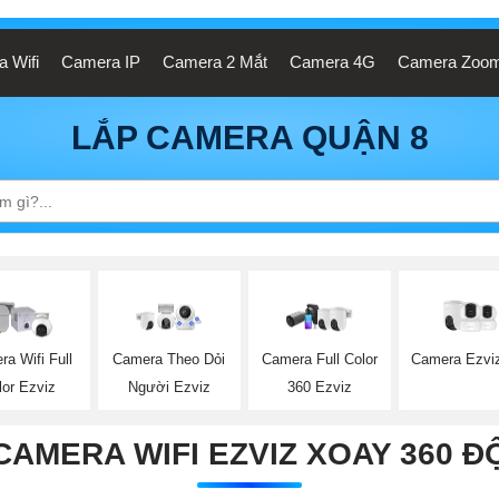
 Wifi
Camera IP
Camera 2 Mắt
Camera 4G
Camera Zoo
LẮP CAMERA QUẬN 8
Camera Ezvi
a Wifi Full
Camera Theo Dỏi
Camera Full Color
lor Ezviz
Người Ezviz
360 Ezviz
CAMERA WIFI EZVIZ XOAY 360 Đ