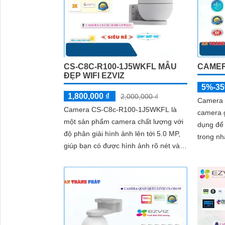
CS-C8C-R100-1J5WKFL MẪU
CAMER
ĐẸP WIFI EZVIZ
5%-3
1,800,000 ₫
2,000,000 ₫
Camera W
Camera CS-C8c-R100-1J5WKFL là
camera 
một sản phẩm camera chất lượng với
dụng để 
độ phân giải hình ảnh lên tới 5.0 MP,
trong nhà và
giúp bạn có được hình ảnh rõ nét và
các tính
chi tiết. Ngoài ra, camera này còn...
phân...