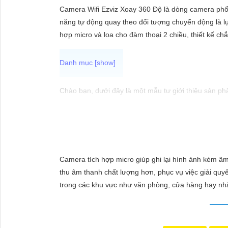
ĐẶT
Camera Wifi Ezviz Xoay 360 Độ là dòng camera phổ
năng tự động quay theo đối tượng chuyển động là lự
hợp micro và loa cho đàm thoại 2 chiều, thiết kế ch
PHỤ
KIỆN
CAMERA
Chào bạn, dưới đây là một mẫu tư giới thiệu sản p
📷 Camera WiFi Ezviz C3W | Giá rẻ - Chính hãng 📷
TƯ
🔹 Thiết kế hiện đại, chống nước IP66 giúp sử dụng 
VẤN
dễ dàng cài đặt và sử dụng.🔹 Hỗ trợ thẻ nhớ lên đế
DỊCH
nhà của bạn.
Camera tích hợp micro giúp ghi lại hình ảnh kèm âm 
VỤ
thu âm thanh chất lượng hơn, phục vụ việc giải quyế
trong các khu vực như văn phòng, cửa hàng hay nh
Hy vọng mẫu tư giới thiệu trên sẽ giúp bạn trong v
nhắn. Chúc bạn thành công!