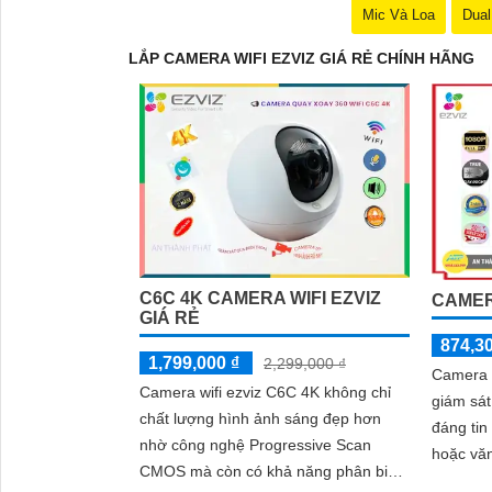
Mic Và Loa
Dual
LẮP CAMERA WIFI EZVIZ GIÁ RẺ CHÍNH HÃNG
C6C 4K CAMERA WIFI EZVIZ
CAMER
GIÁ RẺ
874,3
1,799,000 ₫
2,299,000 ₫
Camera W
Camera wifi ezviz C6C 4K không chỉ
giám sát
chất lượng hình ảnh sáng đẹp hơn
đáng tin
nhờ công nghệ Progressive Scan
hoặc văn p
CMOS mà còn có khả năng phân biệt
lượng hì