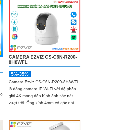
CAMERA EZVIZ CS-C6N-R200-
8H8WFL
5%-35%
Camera Ezviz CS-C6N-R200-8H8WFL
là dòng camera IP Wi-Fi với độ phân
ao
giải 4K mang đến hình ảnh sắc nét
vượt trội. Ống kính 4mm có góc nhìn
rộng 110° giúp quan sát chi tiết khu
vực lớn