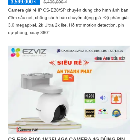
3,599,000 ₫
6,409,000 ₫
Camera giá rẻ IP CS-EB8/SP chuyên dụng cho hình ảnh ban
đêm sắc nét, chống cảnh báo chuyển động giả. Độ phân giải
3.0 megapixel, 2k Ultra 2k lite. Hỗ trợ motion detection, pin
dự phòng, xoay 360°
CS-EB8-R100-1K3FL4GA CAMERA 4G DÙNG PIN