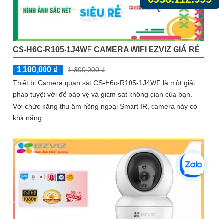
CS-H6C-R105-1J4WF CAMERA WIFI EZVIZ GIÁ RẺ
1,100,000 ₫
1,300,000 ₫
Thiết bị Camera quan sát CS-H6c-R105-1J4WF là một giải
pháp tuyệt vời để bảo vệ và giám sát không gian của bạn.
Với chức năng thu âm hồng ngoại Smart IR, camera này có
khả năng...