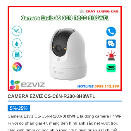
lợi giúp bạn dễ dàng tương tác từ xa Ngoài ra camera còn
được trang bị công nghệ phát hiện chuyển động thông minh
tăng cường an ninh cho không gian của bạn. Loại Camera
quan sát Wifi Không Dây CS-C6N-R105-1L3WF 3
CAMERA EZVIZ CS-C6N-R200-8H8WFL
5%-35%
Camera Ezviz CS-C6N-R200-8H8WFL là dòng camera IP Wi-
Fi với độ phân giải 4K mang đến hình ảnh sắc nét vượt trội.
Ống kính 4mm có góc nhìn rộng 110° giúp quan sát chi tiết