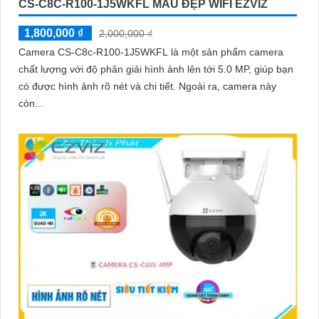
CS-C8C-R100-1J5WKFL MẪU ĐẸP WIFI EZVIZ
1,800,000 ₫
2,000,000 ₫
Camera CS-C8c-R100-1J5WKFL là một sản phẩm camera
chất lượng với độ phân giải hình ảnh lên tới 5.0 MP, giúp bạn
có được hình ảnh rõ nét và chi tiết. Ngoài ra, camera này
còn...