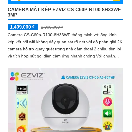
CAMERA MẮT KÉP EZVIZ CS-C60P-R100-8H33WF
3MP
1,499,000 ₫
1,900,000 ₫
Camera CS-C60p-R100-8H33WF thông minh với ống kính
kép kết nối wifi không dây quan sát rõ nét với độ phân giải 2K
camera hỗ trợ quay quét trong nhà đàm thoại 2 chiều tiện lợi
và tích hợp nút gọi điện cảm ứng nhanh chóng Với chuẩn
nén H.265 camera giúp tiết kiệm băng thông và dung lượng
lưu trữ hiệu quả