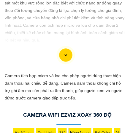
ĐẶT
sát một khu vực rộng lớn đặc biệt với chức năng tự động quay
theo đối tượng chuyển động là lựa chọn lý tưởng cho gia đình,
văn phòng, và cửa hàng nhờ chi phí tiết kiệm và tính năng xoay
linh hoạt. Camera còn tích hợp micro và loa cho đàm thoại 2
PHỤ
chiều, thiết kế chắc chắn, mang lại hình ảnh toàn cảnh giám sát
KIỆN
rõ nét và hiệu quả.
CAMERA
TƯ
Đây là một câu giới thiệu 140 từ về dịch vụ "Lắp Camera Quay
Camera tích hợp micro và loa cho phép người dùng thực hiện
VẤN
Xoay 360 Công nghệ phù hợp su hướng":
đàm thoại hai chiều dễ dàng. Camera đàm thoại không chỉ hỗ
DỊCH
"Chúng tôi chuyên cung cấp dịch vụ lắp đặt Camera Quay Xoay
trợ ghi âm mà còn phát ra âm thanh, giúp người xem và người
VỤ
360 độ với công nghệ tiên tiến, giúp quan sát mọi góc độ một
đứng trước camera giao tiếp trực tiếp.
cách toàn diện và linh hoạt. Với hệ thống này, bạn có thể theo
dõi và giám sát mọi hoạt động trong khu vực mục tiêu một cách
CAMERA WIFI EZVIZ XOAY 360 ĐỘ
dễ dàng và tiện lợi. Hãy liên hệ với chúng tôi để được tư vấn và
lựa chọn giải pháp camera phù hợp nhất với nhu cầu an ninh
của bạn."
Mic Và Loa
Dual Light
78°
Hồng Ngoại
Full Color
AI