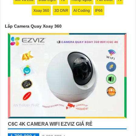
Xoay 360
3D DNR
AI Coding
IP66
Lắp Camera Quay Xoay 360
'
C6C 4K CAMERA WIFI EZVIZ GIÁ RẺ