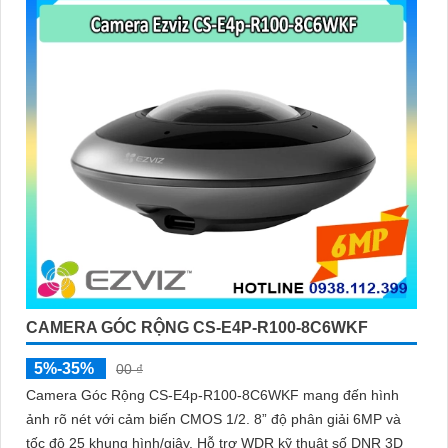
CAMERA GÓC RỘNG CS-E4P-R100-8C6WKF
5%-35%
00 ₫
Camera Góc Rộng CS-E4p-R100-8C6WKF mang đến hình
ảnh rõ nét với cảm biến CMOS 1/2. 8” độ phân giải 6MP và
tốc độ 25 khung hình/giây. Hỗ trợ WDR kỹ thuật số DNR 3D