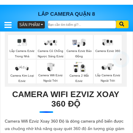
LẮP CAMERA QUẬN 8
SẢN PHẨM
BÁO
GIÁ
TRỌN
GÓI
Lắp Camera Ezviz
Camera Ezviz 360
Camera Có Chống
Camera Ezviz Báo
Trong Nhà
Ngược Sáng Ezviz
Động
SẢN
Camera Wifi Ezviz
Lắp Camera Ezviz
Camera Kim Loại
Camera 2 Mắt
Ngoài Trời
Ngoài Trời
Ezviz
Ezviz
PHẨM
CAMERA WIFI EZVIZ XOAY
360 ĐỘ
TƯ
VẤN
Camera Wifi Ezviz Xoay 360 Độ là dòng camera phổ biến được
LẮP
ưa chuộng nhờ khả năng quay quét 360 độ ấn tượng giúp giám